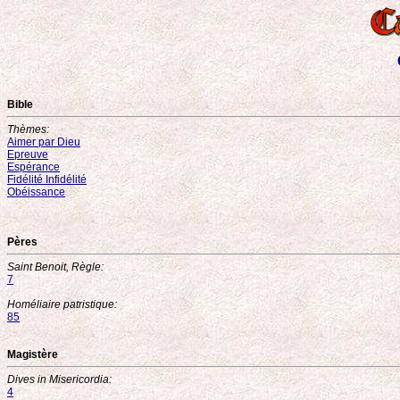
Bible
Thèmes:
Aimer par Dieu
Epreuve
Espérance
Fidélité Infidélité
Obéissance
Pères
Saint Benoit, Règle:
7
Homéliaire patristique:
85
Magistère
Dives in Misericordia:
4