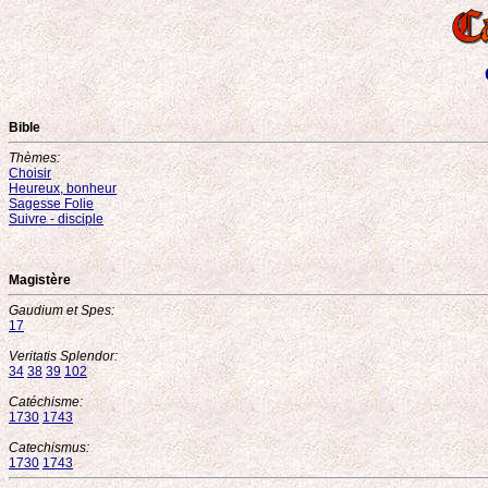
Bible
Thèmes:
Choisir
Heureux, bonheur
Sagesse Folie
Suivre - disciple
Magistère
Gaudium et Spes:
17
Veritatis Splendor:
34
38
39
102
Catéchisme:
1730
1743
Catechismus:
1730
1743