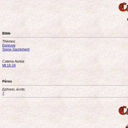
Bible
Thèmes:
Epreuve
Signe-Sacrement
Catena Aurea:
Mt 16,24
Pères
Ephrem, écrits:
7