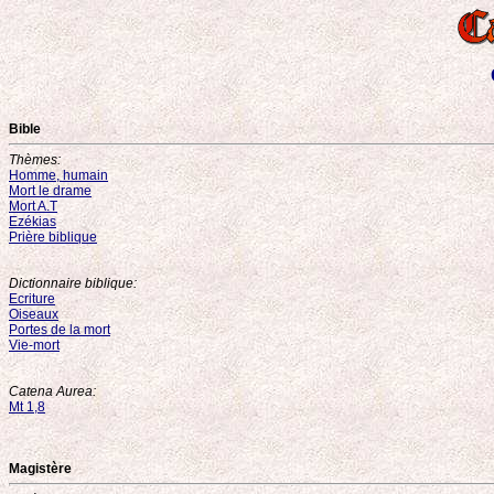
Bible
Thèmes:
Homme, humain
Mort le drame
Mort A.T
Ezékias
Prière biblique
Dictionnaire biblique:
Ecriture
Oiseaux
Portes de la mort
Vie-mort
Catena Aurea:
Mt 1,8
Magistère