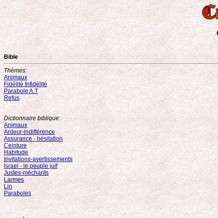
Bible
Thèmes:
Animaux
Fidélité Infidélité
Parabole A.T
Refus
Dictionnaire biblique:
Animaux
Ardeur-indifférence
Assurance - hésitation
Ceinture
Habitude
Invitations-avertissements
Israel - le peuple juif
Justes-méchants
Larmes
Lin
Paraboles