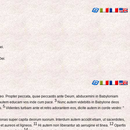
ei.
Dei.
Deo. Propter peccata, quae peccastis ante Deum, abducemini in Babyloniam
3
oc autem educam vos inde cum pace.
Nunc autem videbitis in Babylone deos
5
s.
Videntes turbam ante et retro adorantem eos, dicite autem in corde vestro: "
onas super capita deorum suorum. Interdum autem accidit etiam, ut sacerdotes,
11
12
s et aureos et ligneos.
Hi autem non liberantur ab aerugine et tinea.
Opertis
14