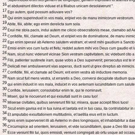
16
et abduxerunt dilectos viduae et a filiabus unicam desolaverunt ".
17
Ego autem, quid possum adiuvare vos?
18
Qui enim superinduxit in vos mala, eripiet vos de manu inimicorum vestrorum.
19
Abite, filii, abite; ego enim derelicta sum sola.
20
Exui me stola pacis, indui autem me cilicio obsecrationis meae, clamabo ad A
21
Confidite, filii, clamate ad Deum, et eripiet vos de dominatione, de manu inimi
22
Ego enim speravi ab Aeterno salutem vestram; et venit mihi gaudium a Sancto su
23
Emisi enim vos cum luctu et fletu; reddet autem mihi vos Deus cum gaudio et la
24
Nam, sicut nunc viderunt vicinae Sion vestram captivitatem, sic videbunt cito
25
Filii, patienter sustinete iram, quae vobis a Deo supervenit; persecutus est te
26
Delicati mei ambulaverunt vias asperas, ducti sunt ut grex direptus ab inimicis.
27
Confidite, filii, et clamate ad Deum; erit enim vestra ab inductore memoria.
28
Nam sicut fuit mens vestra, ut erraretis a Deo, conversi decuplate studium qu
29
qui enim induxit in vos mala, inducet in vos aeternam iucunditatem cum salute 
30
Confide, Ierusalem; consolabitur enim te, qui te nominavit.
31
Miseri, qui te nocuerunt et qui exsultati sunt in casu tuo!
32
Miserae civitates, quibus servierunt filii tui; misera, quae accepit filios tuos!
33
Sicut enim gavisa est in tua ruina et laetata est in tuo casu, ita contristabitur in
34
Et amputabo exsultationem multitudinis, et laetitia eius erit in luctum.
35
Ignis enim superveniet illi ab Aeterno in dies longinquos, et inhabitabitur a d
36
Circumspice ad orientem, Ierusalem, et vide iucunditatem, quae a Deo tibi sup
37
Ecce veniunt filii tui, quos emisisti, veniunt congregati ab ortu usque ad occa