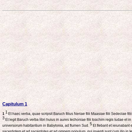
Capitulum 1
1
1
Et haec verba, quae scripsit Baruch filius Neriae filii Maasiae filii Sedeciae fili
3
Et legit Baruch verba libri huius in aures Iechoniae filii Ioachim regis Iudae et 
5
universorum habitantium in Babylonia, ad flumen Sud.
Et flebant et ieiunabant
sacerdotem et ad sacerdotes et ad omnem populum, qui inventi sunt cum illo in 