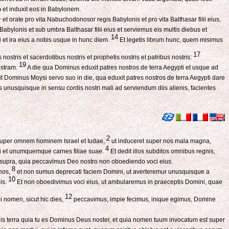
 et induxit eos in Babylonem.
1
et orate pro vita Nabuchodonosor regis Babylonis et pro vita Balthasar filii eius,
bylonis et sub umbra Balthasar filii eius et serviemus eis multis diebus et
14
et ira eius a nobis usque in hunc diem.
Et legetis librum hunc, quem misimus
17
 nostris et sacerdotibus nostris et prophetis nostris et patribus nostris:
19
ostram.
A die qua Dominus eduxit patres nostros de terra Aegypti et usque ad
t Dominus Moysi servo suo in die, qua eduxit patres nostros de terra Aegypti dare
 unusquisque in sensu cordis nostri mali ad serviendum diis alienis, facientes
2
t super omnem hominem Israel et Iudae,
ut induceret super nos mala magna,
4
 et unumquemque carnes filiae suae.
Et dedit illos subditos omnibus regnis,
on supra, quia peccavimus Deo nostro non oboediendo voci eius.
8
nos,
et non sumus deprecati faciem Domini, ut averteremur unusquisque a
10
is.
Et non oboedivimus voci eius, ut ambularemus in praeceptis Domini, quae
12
bi nomen, sicut hic dies,
peccavimus, impie fecimus, inique egimus, Domine
is terra quia tu es Dominus Deus noster, et quia nomen tuum invocatum est super