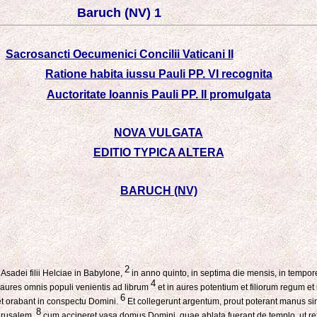
Baruch (NV) 1
Sacrosancti Oecumenici Concilii Vaticani II
Ratione habita iussu Pauli PP. VI recognita
Auctoritate Ioannis Pauli PP. II promulgata
NOVA VULGATA
EDITIO TYPICA ALTERA
BARUCH (NV)
2
i Asadei filii Helciae in Babylone,
in anno quinto, in septima die mensis, in tempo
4
in aures omnis populi venientis ad librum
et in aures potentium et filiorum regum 
6
 et orabant in conspectu Domini.
Et collegerunt argentum, prout poterant manus s
8
Ierusalem,
cum acciperet vasa domus Domini, quae ablata fuerant de templo, ut ref