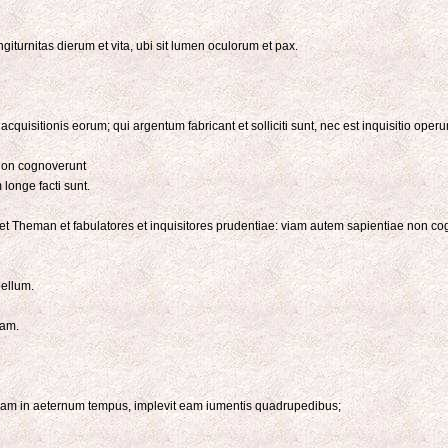
 longiturnitas dierum et vita, ubi sit lumen oculorum et pax.
quisitionis eorum; qui argentum fabricant et solliciti sunt, nec est inquisitio oper
 non cognoverunt
longe facti sunt.
n et Theman et fabulatores et inquisitores prudentiae: viam autem sapientiae non 
bellum.
uam.
rram in aeternum tempus, implevit eam iumentis quadrupedibus;