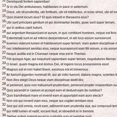
12
Dereliquisti fontem sapientiae!
13
Si in via Dei ambulasses, habitasses in pace in aeternum.
14
Disce, ubi sit prudentia, ubi fortitudo, ubi sit intellectus, ut scias simul, ubi sit
15
Quis invenit locum eius? Et quis intravit in thesauros eius?
16
Ubi sunt principes gentium et qui dominantur bestiis, quae sunt super terram,
17
qui in avibus caeli ludunt,
18
qui argentum thesaurizant et aurum, in quo confidunt homines, neque est finis ac
19
Exterminati sunt et ad inferos descenderunt, et alii loco eorum surrexerunt.
20
Iuvenes viderunt lumen et habitaverunt super terram; viam autem disciplinae
21
nec intellexerunt semitas eius; neque susceperunt eam filii eorum, a via eorum 
22
Neque audita est in Chanaan neque visa est in Theman.
23
Filii quoque Agar, qui exquirunt sapientiam super terram, negotiatores Merra
24
O Israel, quam magna est domus Dei, et ingens locus possessionis eius!
25
Magnus est et non habet finem, excelsus est et immensus.
26
Ibi fuerunt gigantes nominati illi, qui ab initio fuerunt, statura magna, scientes 
27
Non illos elegit Deus neque viam disciplinae dedit illis;
28
et perierunt, quia non habuerunt prudentiam, perierunt propter insipientiam s
29
Quis ascendit in caelum et accepit eam et deduxit eam de nubibus?
30
Quis transfretavit mare et invenit eam et apportabit eam auro electo?
31
Non est qui noverit viam eius, neque qui cogitet semitam eius.
32
Sed qui scit omnia, novit eam, adinvenit eam prudentia sua; qui composuit te
33
qui mittit lumen et vadit, vocavit illud, et oboedivit ei in tremore.
34
Stellae autem splenduerunt in custodiis suis et laetatae sunt.