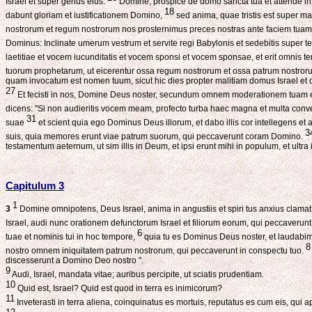
Israel et super genus eius.
Domine, prospice de domo sancta tua et attende in
18
dabunt gloriam et iustificationem Domino,
sed anima, quae tristis est super mag
nostrorum et regum nostrorum nos prosternimus preces nostras ante faciem tua
Dominus: Inclinate umerum vestrum et servite regi Babylonis et sedebitis super t
laetitiae et vocem iucunditatis et vocem sponsi et vocem sponsae, et erit omnis te
tuorum prophetarum, ut eicerentur ossa regum nostrorum et ossa patrum nostror
quam invocatum est nomen tuum, sicut hic dies propter malitiam domus Israel et
27
Et fecisti in nos, Domine Deus noster, secundum omnem moderationem tu
dicens: "Si non audieritis vocem meam, profecto turba haec magna et multa conv
31
suae
et scient quia ego Dominus Deus illorum, et dabo illis cor intellegens et
3
suis, quia memores erunt viae patrum suorum, qui peccaverunt coram Domino.
testamentum aeternum, ut sim illis in Deum, et ipsi erunt mihi in populum, et ult
Capitulum 3
1
3
Domine omnipotens, Deus Israel, anima in angustiis et spiri tus anxius clamat
Israel, audi nunc orationem defunctorum Israel et filiorum eorum, qui peccaverun
6
tuae et nominis tui in hoc tempore,
quia tu es Dominus Deus noster, et laudabi
8
nostro omnem iniquitatem patrum nostrorum, qui peccaverunt in conspectu tuo.
discesserunt a Domino Deo nostro ".
9
Audi, Israel, mandata vitae; auribus percipite, ut sciatis prudentiam.
10
Quid est, Israel? Quid est quod in terra es inimicorum?
11
Inveterasti in terra aliena, coinquinatus es mortuis, reputatus es cum eis, qui a