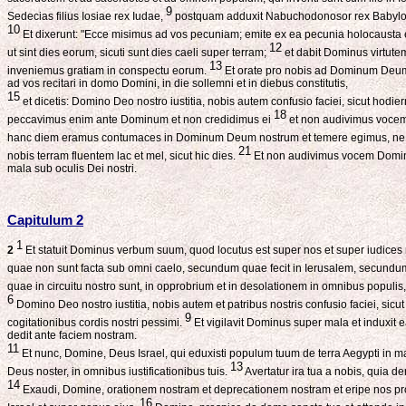
9
Sedecias filius Iosiae rex Iudae,
postquam adduxit Nabuchodonosor rex Babylonis
10
Et dixerunt: "Ecce misimus ad vos pecuniam; emite ex ea pecunia holocausta et 
12
ut sint dies eorum, sicuti sunt dies caeli super terram;
et dabit Dominus virtutem
13
inveniemus gratiam in conspectu eorum.
Et orate pro nobis ad Dominum Deum n
ad vos recitari in domo Domini, in die sollemni et in diebus constitutis,
15
et dicetis: Domino Deo nostro iustitia, nobis autem confusio faciei, sicut hodi
18
peccavimus enim ante Dominum et non credidimus ei
et non audivimus vocem 
hanc diem eramus contumaces in Dominum Deum nostrum et temere egimus, ne
21
nobis terram fluentem lac et mel, sicut hic dies.
Et non audivimus vocem Domini
mala sub oculis Dei nostri.
Capitulum 2
1
2
Et statuit Dominus verbum suum, quod locutus est super nos et super iudices n
quae non sunt facta sub omni caelo, secundum quae fecit in Ierusalem, secundum
quae in circuitu nostro sunt, in opprobrium et in desolationem in omnibus populis, 
6
Domino Deo nostro iustitia, nobis autem et patribus nostris confusio faciei, sicut
9
cogitationibus cordis nostri pessimi.
Et vigilavit Dominus super mala et induxit
dedit ante faciem nostram.
11
Et nunc, Domine, Deus Israel, qui eduxisti populum tuum de terra Aegypti in manu 
13
Deus noster, in omnibus iustificationibus tuis.
Avertatur ira tua a nobis, quia de
14
Exaudi, Domine, orationem nostram et deprecationem nostram et eripe nos pro
16