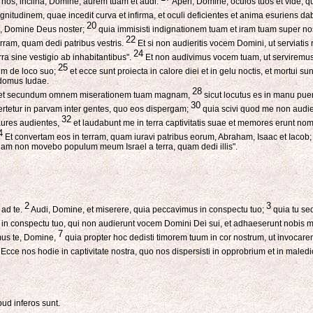
 nos; inclina, Domine, aurem tuam et audi.
Aperi, Domine, oculos tuos et vide, qu
nitudinem, quae incedit curva et infirma, et oculi deficientes et anima esuriens dab
20
m, Domine Deus noster;
quia immisisti indignationem tuam et iram tuam super no
22
erram, quam dedi patribus vestris.
Et si non audieritis vocem Domini, ut serviatis 
24
rra sine vestigio ab inhabitantibus".
Et non audivimus vocem tuam, ut serviremus r
25
um de loco suo;
et ecce sunt proiecta in calore diei et in gelu noctis, et mortui sun
 domus Iudae.
28
am et secundum omnem miserationem tuam magnam,
sicut locutus es in manu puer
30
ertetur in parvam inter gentes, quo eos dispergam;
quia scivi quod me non audient
32
 aures audientes,
et laudabunt me in terra captivitatis suae et memores erunt nom
4
Et convertam eos in terram, quam iuravi patribus eorum, Abraham, Isaac et Iacob;
ra iam non movebo populum meum Israel a terra, quam dedi illis".
2
3
 ad te.
Audi, Domine, et miserere, quia peccavimus in conspectu tuo;
quia tu se
t in conspectu tuo, qui non audierunt vocem Domini Dei sui, et adhaeserunt nobis 
7
mus te, Domine,
quia propter hoc dedisti timorem tuum in cor nostrum, ut invocare
Ecce nos hodie in captivitate nostra, quo nos dispersisti in opprobrium et in male
pud inferos sunt.