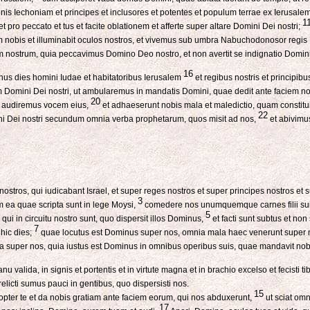
 Iechoniam et principes et inclusores et potentes et populum terrae ex Ierusalem
1
pro peccato et tus et facite oblationem et afferte super altare Domini Dei nostri;
 nobis et illuminabit oculos nostros, et vivemus sub umbra Nabuchodonosor regis Ba
ostrum, quia peccavimus Domino Deo nostro, et non avertit se indignatio Domini 
16
ernus dies homini Iudae et habitatoribus Ierusalem
et regibus nostris et principibus
Domini Dei nostri, ut ambularemus in mandatis Domini, quae dedit ante faciem n
20
 audiremus vocem eius,
et adhaeserunt nobis mala et maledictio, quam constitui
22
 Dei nostri secundum omnia verba prophetarum, quos misit ad nos,
et abivimus
ostros, qui iudicabant Israel, et super reges nostros et super principes nostros e
3
 ea quae scripta sunt in lege Moysi,
comedere nos unumquemque carnes filii sui
5
qui in circuitu nostro sunt, quo dispersit illos Dominus,
et facti sunt subtus et n
7
 hic dies;
quae locutus est Dominus super nos, omnia mala haec venerunt super 
 ea super nos, quia iustus est Dominus in omnibus operibus suis, quae mandavit nob
valida, in signis et portentis et in virtute magna et in brachio excelso et fecisti ti
relicti sumus pauci in gentibus, quo dispersisti nos.
15
pter te et da nobis gratiam ante faciem eorum, qui nos abduxerunt,
ut sciat omn
17