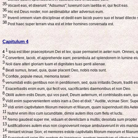
35
Vocavit eas, et dixerunt: "Adsumus"; luxerunt cum laetitia ei, qui fecit eas.
36
Hic est Deus noster, non aestimabitur alter adversus eum.
37
Invenit omnem viam disciplinae et dedit eam Iacob puero suo et Israel dilecto 
38
Post haec super terram visa est et inter homines conversata est.
Capitulum 4
1
4
Ipsa est liber praeceptorum Dei et lex, quae permanet in aeter num. Omnes, q
2
Convertere, Iacob, et apprehende eam; perambula ad splendorem in lumine ei
3
Noli dare alteri gloriam tuam et dignitates tuas genti alienae.
4
Beati sumus, Israel, quia, quae placent Deo, nobis nota sunt.
5
Confide, popule meus, memoria Israel:
6
venumdati estis gentibus non in perditionem, sed, quia irritastis Deum, traditi est
7
Exacerbastis enim eum, qui fecit vos, sacrificantes daemonibus et non Deo.
8
Obliti autem estis Deum, qui vos pavit, Deum aeternum, et contristastis eam, qua
9
Vidit enim supervenientem vobis iram a Deo et dixit: " Audite, vicinae Sion: S
10
Vidi enim captivitatem filiorum meorum et filiarum, quam superinduxit illis Aete
11
Nutrivi enim illos cum iucunditate, dimisi autem illos cum fletu et luctu.
12
Nemo gaudeat super me, viduam et derelictam a multis; desolata sum propter 
13
Iustificationes autem eius non cognoverunt neque ambulaverunt in viis mandato
14
Veniant vicinae Sion; et memores estote captivitatis filiorum meorum et filiarum
15
Superinduxit enim illis gentem de longinquo, gentem improbam et alterius ling