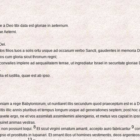
e a Deo tibi data est gloriae in aeternum.
ae Aeterni.
Dei.
tos filios tuos a solis ortu usque ad occasum verbo Sancti, gaudentes in memoria D
tos cum gloria sicut thronum regni;
alles implere ad aequalitatem terrae, ut ingrediatur Israel in securitate gloriae 
.
 et iustitia, quae est ab ipso.
niam a rege Babyloniorum, ut nuntiaret illis secundum quod praeceptum est ei a 
ritis illic annis pluribus et tempus longum usque ad generationes septem; post h
vete ergo, ne et vos assimilati assimilemini alienigenis, et metus vos capiat in ipsi
iret animas vestras.
8
9
t non possunt loqui.
Et sicut virgini ornatum amanti, accepto auro fabricantur
cor
ipso et prostitutis in lupanari. Et ornant illos ut homines vestimentis, deos argenteo
13