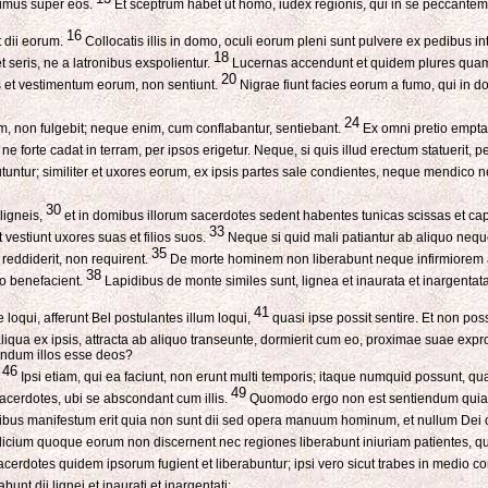
rimus super eos.
Et sceptrum habet ut homo, iudex regionis, qui in se peccantem 
16
t dii eorum.
Collocatis illis in domo, oculi eorum pleni sunt pulvere ex pedibus i
18
seris, ne a latronibus exspolientur.
Lucernas accendunt et quidem plures quam 
20
s et vestimentum eorum, non sentiunt.
Nigrae fiunt facies eorum a fumo, qui in do
24
m, non fulgebit; neque enim, cum conflabantur, sentiebant.
Ex omni pretio empta 
ne forte cadat in terram, per ipsos erigetur. Neque, si quis illud erectum statuerit, 
tur; similiter et uxores eorum, ex ipsis partes sale condientes, neque mendico neq
30
ligneis,
et in domibus illorum sacerdotes sedent habentes tunicas scissas et ca
33
vestiunt uxores suas et filios suos.
Neque si quid mali patiantur ab aliquo nequ
35
 reddiderit, non requirent.
De morte hominem non liberabunt neque infirmiorem a
38
o benefacient.
Lapidibus de monte similes sunt, lignea et inaurata et inargentata
41
oqui, afferunt Bel postulantes illum loqui,
quasi ipse possit sentire. Et non pos
qua ex ipsis, attracta ab aliquo transeunte, dormierit cum eo, proximae suae exprob
endum illos esse deos?
46
.
Ipsi etiam, qui ea faciunt, non erunt multi temporis; itaque numquid possunt, qua
49
acerdotes, ubi se abscondant cum illis.
Quomodo ergo non est sentiendum quia no
regibus manifestum erit quia non sunt dii sed opera manuum hominum, et nullum Dei op
icium quoque eorum non discernent nec regiones liberabunt iniuriam patientes, quia
cerdotes quidem ipsorum fugient et liberabuntur; ipsi vero sicut trabes in medio c
nt dii lignei et inaurati et inargentati;