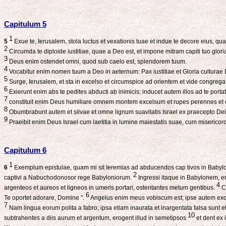
Capitulum 5
1
5
Exue te, Ierusalem, stola luctus et vexationis tuae et indue te decore eius, qua
2
Circumda te diploide iustitiae, quae a Deo est, et impone mitram capiti tuo glori
3
Deus enim ostendet omni, quod sub caelo est, splendorem tuum.
4
Vocabitur enim nomen tuum a Deo in aeternum: Pax iustitiae et Gloria culturae 
5
Surge, Ierusalem, et sta in excelso et circumspice ad orientem et vide congrega
6
Exierunt enim abs te pedites abducti ab inimicis; inducet autem illos ad te porta
7
constituit enim Deus humiliare omnem montem excelsum et rupes perennes et conv
8
Obumbrabunt autem et silvae et omne lignum suavitatis Israel ex praecepto Dei
9
Praeibit enim Deus Israel cum laetitia in lumine maiestatis suae, cum misericordia
Capitulum 6
1
6
Exemplum epistulae, quam mi sit Ieremias ad abducendos cap tivos in Babylo
2
captivi a Nabuchodonosor rege Babyloniorum.
Ingressi itaque in Babylonem, e
4
argenteos et aureos et ligneos in umeris portari, ostentantes metum gentibus.
Ca
6
Te oportet adorare, Domine ".
Angelus enim meus vobiscum est; ipse autem exqu
7
Nam lingua eorum polita a fabro; ipsa etiam inaurata et inargentata falsa sunt e
10
subtrahentes a diis aurum et argentum, erogent illud in semetipsos
et dent ex 