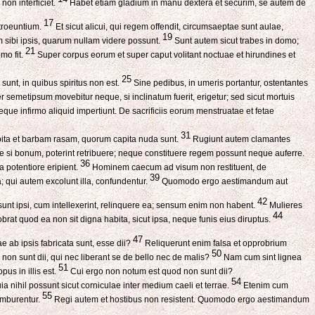
non interficiet.
Habet etiam gladium in manu dextera et securim, se autem de
17
ntroeuntium.
Et sicut alicui, qui regem offendit, circumsaeptae sunt aulae,
19
sibi ipsis, quarum nullam videre possunt.
Sunt autem sicut trabes in domo;
21
mo fit.
Super corpus eorum et super caput volitant noctuae et hirundines et
25
sunt, in quibus spiritus non est.
Sine pedibus, in umeris portantur, ostentantes
per semetipsum movebitur neque, si inclinatum fuerit, erigetur; sed sicut mortuis
ue infirmo aliquid impertiunt. De sacrificiis eorum menstruatae et fetae
31
pita et barbam rasam, quorum capita nuda sunt.
Rugiunt autem clamantes
e si bonum, poterint retribuere; neque constituere regem possunt neque auferre.
36
 potentiore eripient.
Hominem caecum ad visum non restituent, de
39
; qui autem excolunt illa, confundentur.
Quomodo ergo aestimandum aut
42
sunt ipsi, cum intellexerint, relinquere ea; sensum enim non habent.
Mulieres
44
rat quod ea non sit digna habita, sicut ipsa, neque funis eius diruptus.
47
e ab ipsis fabricata sunt, esse dii?
Reliquerunt enim falsa et opprobrium
50
n sunt dii, qui nec liberant se de bello nec de malis?
Nam cum sint lignea
51
us in illis est.
Cui ergo non notum est quod non sunt dii?
54
 nihil possunt sicut corniculae inter medium caeli et terrae.
Etenim cum
55
omburentur.
Regi autem et hostibus non resistent. Quomodo ergo aestimandum