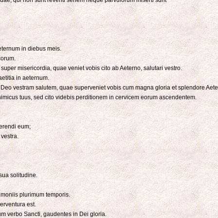
eternum in diebus meis.
corum.
per misericordia, quae veniet vobis cito ab Aeterno, salutari vestro.
etitia in aeternum.
 a Deo vestram salutem, quae superveniet vobis cum magna gloria et splendore Aete
 inimicus tuus, sed cito videbis perditionem in cervicem eorum ascendentem.
aerendi eum;
vestra.
 sua solitudine.
aemoniis plurimum temporis.
erventura est.
sum verbo Sancti, gaudentes in Dei gloria.