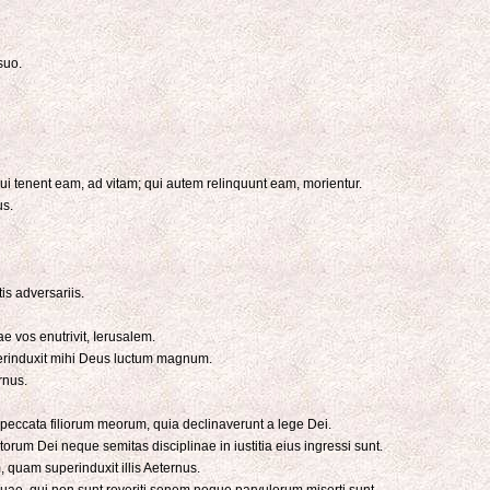
suo.
ui tenent eam, ad vitam; qui autem relinquunt eam, morientur.
us.
is adversariis.
e vos enutrivit, Ierusalem.
uperinduxit mihi Deus luctum magnum.
rnus.
peccata filiorum meorum, quia declinaverunt a lege Dei.
rum Dei neque semitas disciplinae in iustitia eius ingressi sunt.
, quam superinduxit illis Aeternus.
uae, qui non sunt reveriti senem neque parvulorum miserti sunt