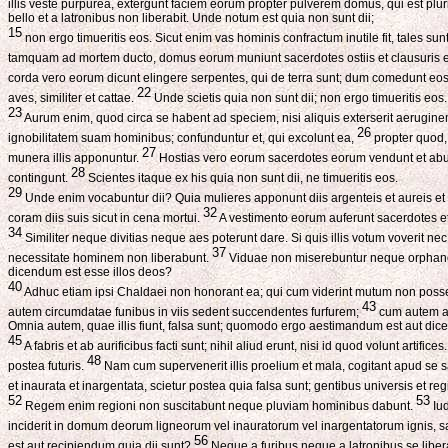
illis veste purpurea, extergunt faciem eorum propter pulverem domus, qui est plu
bello et a latronibus non liberabit. Unde notum est quia non sunt dii;
15
non ergo timueritis eos. Sicut enim vas hominis confractum inutile fit, tales sun
tamquam ad mortem ducto, domus eorum muniunt sacerdotes ostiis et clausuris et 
corda vero eorum dicunt elingere serpentes, qui de terra sunt; dum comedunt eo
22
aves, similiter et cattae.
Unde scietis quia non sunt dii; non ergo timueritis eos.
23
Aurum enim, quod circa se habent ad speciem, nisi aliquis exterserit aerugine
26
ignobilitatem suam hominibus; confunduntur et, qui excolunt ea,
propter quod, 
27
munera illis apponuntur.
Hostias vero eorum sacerdotes eorum vendunt et abutun
28
contingunt.
Scientes itaque ex his quia non sunt dii, ne timueritis eos.
29
Unde enim vocabuntur dii? Quia mulieres apponunt diis argenteis et aureis et 
32
coram diis suis sicut in cena mortui.
A vestimento eorum auferunt sacerdotes et 
34
Similiter neque divitias neque aes poterunt dare. Si quis illis votum voverit nec
37
necessitate hominem non liberabunt.
Viduae non miserebuntur neque orphan
dicendum est esse illos deos?
40
Adhuc etiam ipsi Chaldaei non honorant ea; qui cum viderint mutum non posse l
43
autem circumdatae funibus in viis sedent succendentes furfurem;
cum autem ali
Omnia autem, quae illis fiunt, falsa sunt; quomodo ergo aestimandum est aut dic
45
A fabris et ab aurificibus facti sunt; nihil aliud erunt, nisi id quod volunt artifices
48
postea futuris.
Nam cum supervenerit illis proelium et mala, cogitant apud se s
et inaurata et inargentata, scietur postea quia falsa sunt; gentibus universis et 
52
53
Regem enim regioni non suscitabunt neque pluviam hominibus dabunt.
Iud
inciderit in domum deorum ligneorum vel inauratorum vel inargentatorum ignis, sa
56
est aut recipiendum quia dii sunt?
Neque a furibus neque a latronibus se liberabu