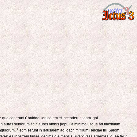
re quo ceperunt Chaldaei Ierusalem et incenderunt eam igni.
et in aures seniorum et in aures omnis populi a minimo usque ad maximum
7
ingulorum,
et miserunt in Ierusalem ad Ioachim filium Helciae filii Salom
erret ea in terram Iudae, decima die mensis Sivan: vasa argentea, quae fecit