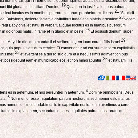
ia non mortui, qui in inferno sunt, quorum spiritus ablatus est a visceribus eorum,
19
unt tibi gloriam et iustitiam, Domine.
Quia non in iustificationibus patrum
21
s, sicut locutus es in manibus puerorum tuorum prophetarum dicens:
"Sic dicit
23
regi Babylonis, deficere faciam a civitatibus Iudae et a plateis Ierusalem
vocem
egi Babylonis; et statuisti verba tua, quae locutus es in manibus puerorum
26
t in doloribus malis, in fame et in gladio et in peste.
Et posuisti domum, super
29
i tui Moysi in die, quo mandasti ei scribere legem tuam coram filiis Israel
, quia populus est dura cervice. Et convertentur ad cor suum in terra captivitatis
33
inis mei;
et avertent se a dorso suo duro et a nequissimis adinventionibus
35
 et possidebunt eam et multiplicabo eos, et non minorabuntur;
et statuam illis
4
dens es in aeternum, et nos pereuntes in aeternum.
Domine omnipotens, Deus
5
mala.
Noli memor esse iniquitatum patrum nostrorum, sed memor esto manus
mus nomen tuum; et laudabimus te in captivitate nostra, quia avertimus a corde
dictum et in expiationem, secundum omnes iniquitates patrum nostrorum, qui