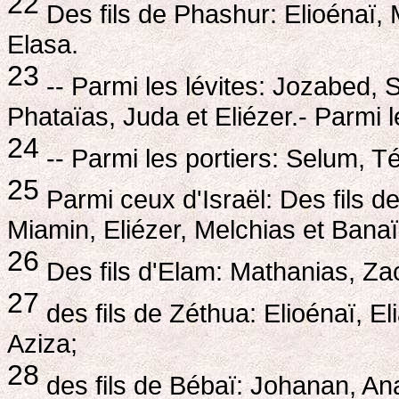
22
Des fils de Phashur: Elioénaï,
Elasa.
23
-- Parmi les lévites: Jozabed, 
Phataïas, Juda et Eliézer.- Parmi l
24
-- Parmi les portiers: Selum, Té
25
Parmi ceux d'Israël: Des fils 
Miamin, Eliézer, Melchias et Banaï
26
Des fils d'Elam: Mathanias, Zach
27
des fils de Zéthua: Elioénaï, E
Aziza;
28
des fils de Bébaï: Johanan, Ana