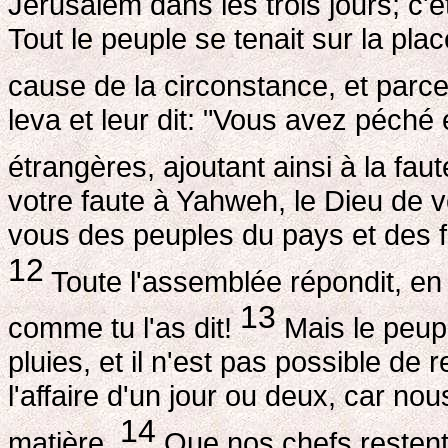
Jérusalem dans les trois jours; c'é
Tout le peuple se tenait sur la pla
cause de la circonstance, et parce 
leva et leur dit: "Vous avez péch
étrangères, ajoutant ainsi à la faut
votre faute à Yahweh, le Dieu de v
vous des peuples du pays et des 
12
Toute l'assemblée répondit, en 
13
comme tu l'as dit!
Mais le peupl
pluies, et il n'est pas possible de r
l'affaire d'un jour ou deux, car 
14
matière.
Que nos chefs restent