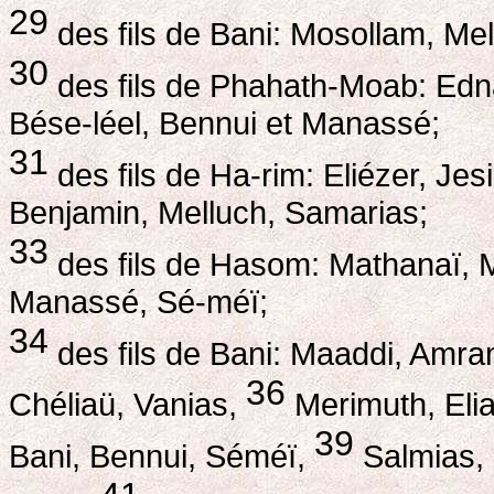
29
des fils de Bani: Mosollam, Me
30
des fils de Phahath-Moab: Edna
Bése-léel, Bennui et Manassé;
31
des fils de Ha-rim: Eliézer, Je
Benjamin, Melluch, Samarias;
33
des fils de Hasom: Mathanaï, M
Manassé, Sé-méï;
34
des fils de Bani: Maaddi, Amra
36
Chéliaü, Vanias,
Merimuth, Eli
39
Bani, Bennui, Séméï,
Salmias,