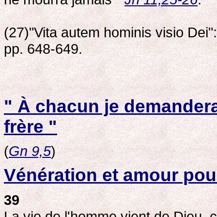
(27)"Vita autem hominis visio Dei"
pp. 648-649.
" À chacun je demandera
frère "
(
Gn 9,5
)
Vénération et amour pour
39
La vie de l'homme vient de Dieu, 