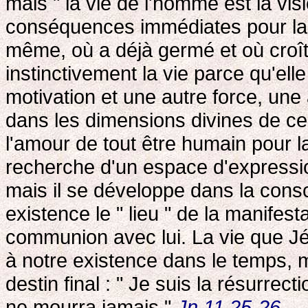
mais " la vie de l'homme est la visi
conséquences immédiates pour la 
même, où a déjà germé et où croît 
instinctivement la vie parce qu'ell
motivation et une autre force, une
dans les dimensions divines de ce 
l'amour de tout être humain pour la
recherche d'un espace d'expression
mais il se développe dans la cons
existence le " lieu " de la manifest
communion avec lui. La vie que Jé
à notre existence dans le temps, m
destin final : " Je suis la résurrect
ne mourra jamais "
Jn 11,25-26
.