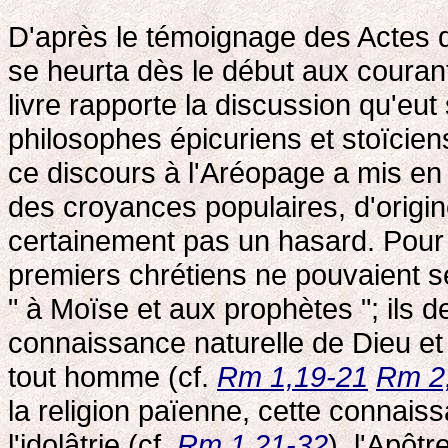
D'après le témoignage des Actes 
se heurta dès le début aux coura
livre rapporte la discussion qu'eut
philosophes épicuriens et stoïciens
ce discours à l'Aréopage a mis e
des croyances populaires, d'origine
certainement pas un hasard. Pour 
premiers chrétiens ne pouvaient s
" à Moïse et aux prophètes "; ils d
connaissance naturelle de Dieu et
tout homme (cf.
Rm 1,19-21
Rm 2
la religion païenne, cette connais
l'idolâtrie (cf.
Rm 1,21-32
), l'Apôt