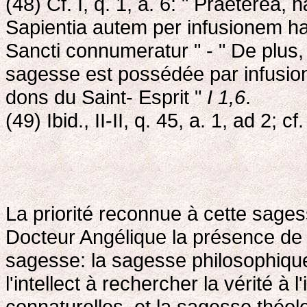
(48) Cf. I, q. 1, a. 6: " Praeterea,
Sapientia autem per infusionem ha
Sancti connumeratur " - " De plus, 
sagesse est possédée par infusion
dons du Saint- Esprit "
I 1,6
.
(49) Ibid., II-II, q. 45, a. 1, ad 2; cf
La priorité reconnue à cette sages
Docteur Angélique la présence d
sagesse: la sagesse philosophique
l'intellect à rechercher la vérité à l
connaturelles, et la sagesse théol