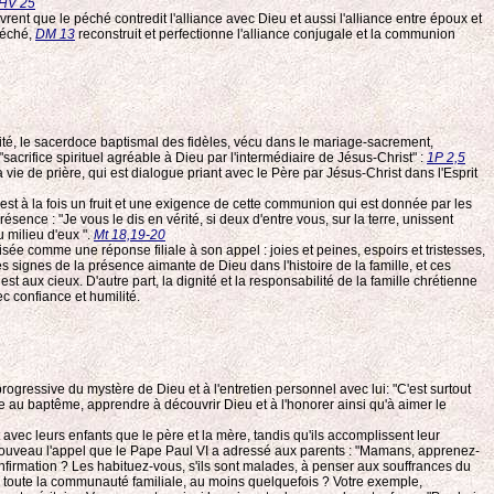
HV 25
vrent que le péché contredit l'alliance avec Dieu et aussi l'alliance entre époux et
péché,
DM 13
reconstruit et perfectionne l'alliance conjugale et la communion
alité, le sacerdoce baptismal des fidèles, vécu dans le mariage-sacrement,
acrifice spirituel agréable à Dieu par l'intermédiaire de Jésus-Christ" :
1P 2,5
 vie de prière, qui est dialogue priant avec le Père par Jésus-Christ dans l'Esprit
est à la fois un fruit et une exigence de cette communion qui est donnée par les
ce : "Je vous le dis en vérité, si deux d'entre vous, sur la terre, unissent
 milieu d'eux ".
Mt 18,19-20
sée comme une réponse filiale à son appel : joies et peines, espoirs et tristesses,
s signes de la présence aimante de Dieu dans l'histoire de la famille, et ces
aux cieux. D'autre part, la dignité et la responsabilité de la famille chrétienne
c confiance et humilité.
progressive du mystère de Dieu et à l'entretien personnel avec lui: "C'est surtout
e au baptême, apprendre à découvrir Dieu et à l'honorer ainsi qu'à aimer le
avec leurs enfants que le père et la mère, tandis qu'ils accomplissent leur
 nouveau l'appel que le Pape Paul VI a adressé aux parents : "Mamans, apprenez-
nfirmation ? Les habituez-vous, s'ils sont malades, à penser aux souffrances du
vec toute la communauté familiale, au moins quelquefois ? Votre exemple,