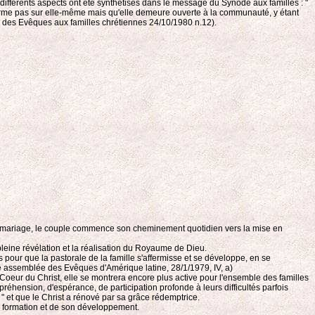
 différents aspects ont été synthétisés dans le message du Synode aux familles : "
 ferme pas sur elle-même mais qu'elle demeure ouverte à la communauté, y étant
de des Evêques aux familles chrétiennes 24/10/1980 n.12).
le du mariage, le couple commence son cheminement quotidien vers la mise en
 pleine révélation et la réalisation du Royaume de Dieu.
les pour que la pastorale de la famille s'affermisse et se développe, en se
IIIe assemblée des Evêques d'Amérique latine, 28/1/1979, IV, a)
 Coeur du Christ, elle se montrera encore plus active pour l'ensemble des familles
mpréhension, d'espérance, de participation profonde à leurs difficultés parfois
" et que le Christ a rénové par sa grâce rédemptrice.
 sa formation et de son développement.