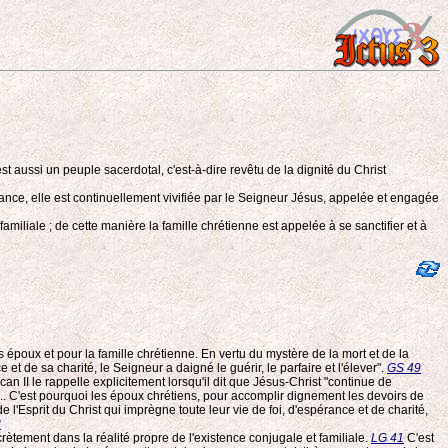
st aussi un peuple sacerdotal, c'est-à-dire revêtu de la dignité du Christ
stance, elle est continuellement vivifiée par le Seigneur Jésus, appelée et engagée
 familiale ; de cette manière la famille chrétienne est appelée à se sanctifier et à
 époux et pour la famille chrétienne. En vertu du mystère de la mort et de la
 et de sa charité, le Seigneur a daigné le guérir, le parfaire et l'élever".
GS 49
 II le rappelle explicitement lorsqu'il dit que Jésus-Christ "continue de
.... C'est pourquoi les époux chrétiens, pour accomplir dignement les devoirs de
l'Esprit du Christ qui imprègne toute leur vie de foi, d'espérance et de charité,
8
crètement dans la réalité propre de l'existence conjugale et familiale.
LG 41
C'est