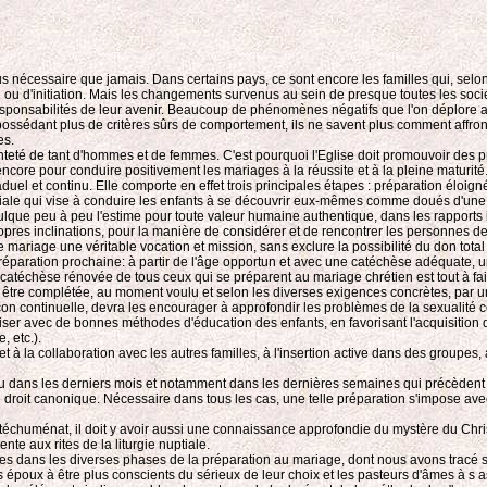
lus nécessaire que jamais. Dans certains pays, ce sont encore les familles qui, sel
n ou d'initiation. Mais les changements survenus au sein de presque toutes les soc
esponsabilités de leur avenir. Beaucoup de phénomènes négatifs que l'on déplore auj
 possédant plus de critères sûrs de comportement, ils ne savent plus comment affron
es.
ainteté de tant d'hommes et de femmes. C'est pourquoi l'Eglise doit promouvoir des 
 encore pour conduire positivement les mariages à la réussite et à la pleine maturité
el et continu. Elle comporte en effet trois principales étapes : préparation éloig
le qui vise à conduire les enfants à se découvrir eux-mêmes comme doués d'une psy
inculque peu à peu l'estime pour toute valeur humaine authentique, dans les rappo
ropres inclinations, pour la manière de considérer et de rencontrer les personnes de 
e mariage une véritable vocation et mission, sans exclure la possibilité du don tota
la préparation prochaine: à partir de l'âge opportun et avec une catéchèse adéqua
atéchèse rénovée de tous ceux qui se préparent au mariage chrétien est tout à fait
a être complétée, au moment voulu et selon les diverses exigences concrètes, par un
 continuelle, devra les encourager à approfondir les problèmes de la sexualité co
riser avec de bonnes méthodes d'éducation des enfants, en favorisant l'acquisition 
, etc.).
é et à la collaboration avec les autres familles, à l'insertion active dans des groupes
ieu dans les derniers mois et notamment dans les dernières semaines qui précèdent
 droit canonique. Nécessaire dans tous les cas, une telle préparation s'impose ave
ménat, il doit y avoir aussi une connaissance approfondie du mystère du Christ et
te aux rites de la liturgie nuptiale.
ées dans les diverses phases de la préparation au mariage, dont nous avons tracé s
rs époux à être plus conscients du sérieux de leur choix et les pasteurs d'âmes à s a