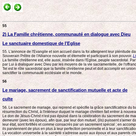
55
2) La Famille chrétienne, communauté en dialogue avec Dieu
Le sanctuaire domestique de l'Eglise
55. L'annonce de l'Evangile et son accueil dans la foi atteignent leur plénitude da
Souverain Prêtre de l'Alliance nouvelle et éternelle et participant à son pouvoir.
L
La famille chrétienne est, elle aussi, insérée dans l'Eglise, peuple sacerdotal. P
par Lui à dialoguer avec Dieu par les moyens de la vie sacramentelle, de l'offrand
Tel est le rôle sacerdotal que la famille chrétienne peut et doit accomplir en union 
sanctifier la communauté ecclésiale et le monde.
56
Le mariage, sacrement de sanctification mutuelle et acte de
culte
56. Le sacrement de mariage, qui reprend et spécifie la grâce sanctificatrice du b
résurrection du Christ, à l'intérieur duquel le mariage chrétien fait entrer à nouvea
Le don de Jésus-Christ n'est pas épuisé dans la célébration du sacrement de maria
demeurer (avec les époux), afin que, par leur don mutuel, (ils) puissent s'aimer d
leur état, sont fortifiés et comme consacrés par un sacrement spécial ; en accompli
ils parviennent de plus en plus à leur perfection personnelle et à leur sanctificatio
La vocation universelle à la sainteté s'adresse aussi aux époux et aux parents chré