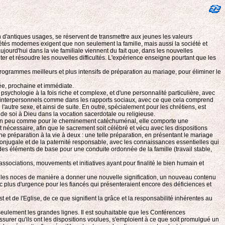
on d'antiques usages, se réservent de transmettre aux jeunes les valeurs
iétés modernes exigent que non seulement la famille, mais aussi la société et
ourd'hui dans la vie familiale viennent du fait que, dans les nouvelles
ter et résoudre les nouvelles difficultés. L'expérience enseigne pourtant que les
programmes meilleurs et plus intensifs de préparation au mariage, pour éliminer le
.
née, prochaine et immédiate.
chologie à la fois riche et complexe, et d'une personnalité particulière, avec
rts interpersonnels comme dans les rapports sociaux, avec ce que cela comprend
l'autre sexe, et ainsi de suite. En outre, spécialement pour les chrétiens, est
l de soi à Dieu dans la vocation sacerdotale ou religieuse.
te, un peu comme pour le cheminement catéchuménal, elle comporte une
 nécessaire, afin que le sacrement soit célébré et vécu avec les dispositions
e préparation à la vie à deux : une telle préparation, en présentant le mariage
njugale et de la paternité responsable, avec les connaissances essentielles qui
des éléments de base pour une conduite ordonnée de la famille (travail stable,
, associations, mouvements et initiatives ayant pour finalité le bien humain et
 les noces de manière a donner une nouvelle signification, un nouveau contenu
c plus d'urgence pour les fiancés qui présenteraient encore des déficiences et
 de l'Eglise, de ce que signifient la grâce et la responsabilité inhérentes au
eulement les grandes lignes. Il est souhaitable que les Conférences
ssurer qu'ils ont les dispositions voulues, s'emploient à ce que soit promulgué un