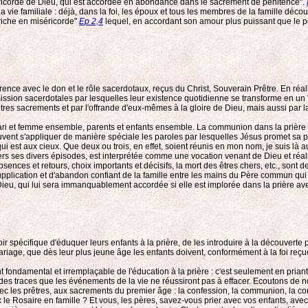
ricorde de Dieu, qui est accordée en abondance dans le sacrement de pénitence".
 vie familiale : déjà, dans la foi, les époux et tous les membres de la famille décou
"riche en miséricorde"
Ep 2,4
lequel, en accordant son amour plus puissant que le 
érence avec le don et le rôle sacerdotaux, reçus du Christ, Souverain Prêtre. En ré
ission sacerdotales par lesquelles leur existence quotidienne se transforme en un "s
utres sacrements et par l'offrande d'eux-mêmes à la gloire de Dieu, mais aussi par la
 mari et femme ensemble, parents et enfants ensemble. La communion dans la prière 
t s'appliquer de manière spéciale les paroles par lesquelles Jésus promet sa présen
 est aux cieux. Que deux ou trois, en effet, soient réunis en mon nom, je suis là au
ers ses divers épisodes, est interprétée comme une vocation venant de Dieu et réali
es et retours, choix importants et décisifs, la mort des êtres chers, etc., sont de
ication et d'abandon confiant de la famille entre les mains du Père commun qui est 
eu, qui lui sera immanquablement accordée si elle est implorée dans la prière ave
oir spécifique d'éduquer leurs enfants à la prière, de les introduire à la découverte 
riage, que dès leur plus jeune âge les enfants doivent, conformément à la foi reçu
fondamental et irremplaçable de l'éducation à la prière : c'est seulement en priant 
t des traces que les événements de la vie ne réussiront pas à effacer. Ecoutons de
vec les prêtres, aux sacrements du premier âge : la confession, la communion, la co
ux le Rosaire en famille ? Et vous, les pères, savez-vous prier avec vos enfants, a