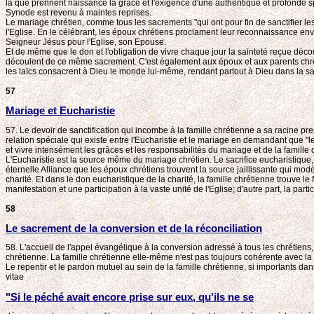
là que prennent naissance la grâce et l'exigence d'une authentique et profonde spir
Synode est revenu à maintes reprises.
Le mariage chrétien, comme tous les sacrements "qui ont pour fin de sanctifier les
l'Eglise. En le célébrant, les époux chrétiens proclament leur reconnaissance en
Seigneur Jésus pour l'Eglise, son Epouse.
Et de même que le don et l'obligation de vivre chaque jour la sainteté reçue déco
découlent de ce même sacrement. C'est également aux époux et aux parents chrétien
les laïcs consacrent à Dieu le monde lui-même, rendant partout à Dieu dans la sai
57
Mariage et Eucharistie
57. Le devoir de sanctification qui incombe à la famille chrétienne a sa racine pr
relation spéciale qui existe entre l'Eucharistie et le mariage en demandant que "
et vivre intensément les grâces et les responsabilités du mariage et de la famille 
L'Eucharistie est la source même du mariage chrétien. Le sacrifice eucharistique, en
éternelle Alliance que les époux chrétiens trouvent la source jaillissante qui modè
charité. Et dans le don eucharistique de la charité, la famille chrétienne trouve 
manifestation et une participation à la vaste unité de l'Eglise; d'autre part, la p
58
Le sacrement de la conversion et de la réconciliation
58. L'accueil de l'appel évangélique à la conversion adressé à tous les chrétiens,
chrétienne. La famille chrétienne elle-même n'est pas toujours cohérente avec la
Le repentir et le pardon mutuel au sein de la famille chrétienne, si importants d
vitae
"Si le péché avait encore prise sur eux, qu'ils ne se