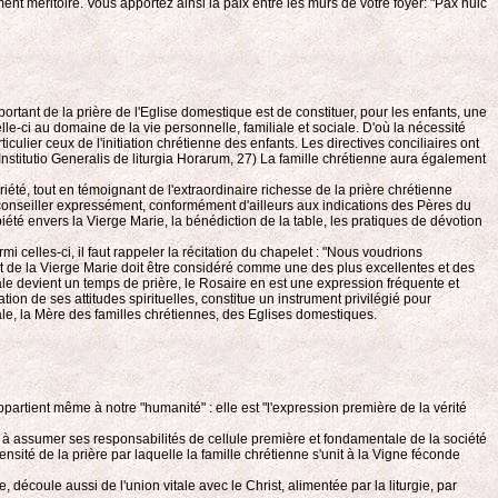
t méritoire. Vous apportez ainsi la paix entre les murs de votre foyer: "Pax huic
portant de la prière de l'Eglise domestique est de constituer, pour les enfants, une
elle-ci au domaine de la vie personnelle, familiale et sociale. D'où la nécessité
culier ceux de l'initiation chrétienne des enfants. Les directives conciliaires ont
Institutio Generalis de liturgia Horarum, 27) La famille chrétienne aura également
riété, tout en témoignant de l'extraordinaire richesse de la prière chrétienne
 à conseiller expressément, conformément d'ailleurs aux indications des Pères du
iété envers la Vierge Marie, la bénédiction de la table, les pratiques de dévotion
i celles-ci, il faut rappeler la récitation du chapelet : "Nous voudrions
et de la Vierge Marie doit être considéré comme une des plus excellentes et des
iale devient un temps de prière, le Rosaire en est une expression fréquente et
ation de ses attitudes spirituelles, constitue un instrument privilégié pour
iale, la Mère des familles chrétiennes, des Eglises domestiques.
appartient même à notre "humanité" : elle est "l'expression première de la vérité
ne à assumer ses responsabilités de cellule première et fondamentale de la société
tensité de la prière par laquelle la famille chrétienne s'unit à la Vigne féconde
écoule aussi de l'union vitale avec le Christ, alimentée par la liturgie, par