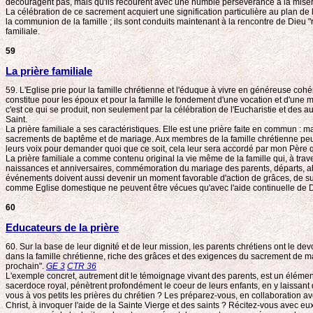
découragent pas, mais qu'ils recourent avec une humble persévérance à la misé
La célébration de ce sacrement acquiert une signification particulière au plan de la
la communion de la famille ; ils sont conduits maintenant à la rencontre de Dieu 
familiale.
59
La prière familiale
59. L'Eglise prie pour la famille chrétienne et l'éduque à vivre en généreuse coh
constitue pour les époux et pour la famille le fondement d'une vocation et d'une m
c'est ce qui se produit, non seulement par la célébration de l'Eucharistie et des a
Saint.
La prière familiale a ses caractéristiques. Elle est une prière faite en commun :
sacrements de baptême et de mariage. Aux membres de la famille chrétienne peuven
leurs voix pour demander quoi que ce soit, cela leur sera accordé par mon Père qui
La prière familiale a comme contenu original la vie même de la famille qui, à trav
naissances et anniversaires, commémoration du mariage des parents, départs, absenc
événements doivent aussi devenir un moment favorable d'action de grâces, de suppl
comme Eglise domestique ne peuvent être vécues qu'avec l'aide continuelle de Di
60
Educateurs de la prière
60. Sur la base de leur dignité et de leur mission, les parents chrétiens ont le dev
dans la famille chrétienne, riche des grâces et des exigences du sacrement de ma
prochain".
GE 3
CTR 36
L'exemple concret, autrement dit le témoignage vivant des parents, est un élément 
sacerdoce royal, pénètrent profondément le coeur de leurs enfants, en y laissan
vous à vos petits les prières du chrétien ? Les préparez-vous, en collaboration a
Christ, à invoquer l'aide de la Sainte Vierge et des saints ? Récitez-vous avec e