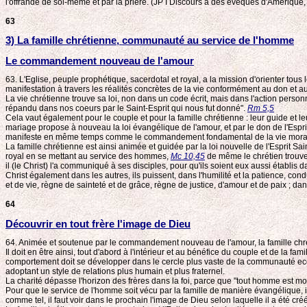
l'offrande de soi-même et par la prière. (JP I Discours à des évêques d'Amérique
63
3) La famille chrétienne, communauté au service de l'homme
Le commandement nouveau de l'amour
63. L'Eglise, peuple prophétique, sacerdotal et royal, a la mission d'orienter tous 
manifestation à travers les réalités concrètes de la vie conformément au don e
La vie chrétienne trouve sa loi, non dans un code écrit, mais dans l'action personne
répandu dans nos coeurs par le Saint-Esprit qui nous fut donné".
Rm 5,5
Cela vaut également pour le couple et pour la famille chrétienne : leur guide et l
mariage propose à nouveau la loi évangélique de l'amour, et par le don de l'Esprit 
manifeste en même temps comme le commandement fondamental de la vie morale 
La famille chrétienne est ainsi animée et guidée par la loi nouvelle de l'Esprit S
royal en se mettant au service des hommes,
Mc 10,45
de même le chrétien trouve l
il (le Christ) l'a communiqué à ses disciples, pour qu'ils soient eux aussi établi
Christ également dans les autres, ils puissent, dans l'humilité et la patience, condu
et de vie, règne de sainteté et de grâce, règne de justice, d'amour et de paix ; da
64
Découvrir en tout frère l'image de Dieu
64. Animée et soutenue par le commandement nouveau de l'amour, la famille chrétie
Il doit en être ainsi, tout d'abord à l'intérieur et au bénéfice du couple et de 
comportement doit se développer dans le cercle plus vaste de la communauté ecclésia
adoptant un style de relations plus humain et plus fraternel.
La charité dépasse l'horizon des frères dans la foi, parce que "tout homme est mon fr
Pour que le service de l'homme soit vécu par la famille de manière évangélique, il
comme tel, il faut voir dans le prochain l'image de Dieu selon laquelle il a été créé