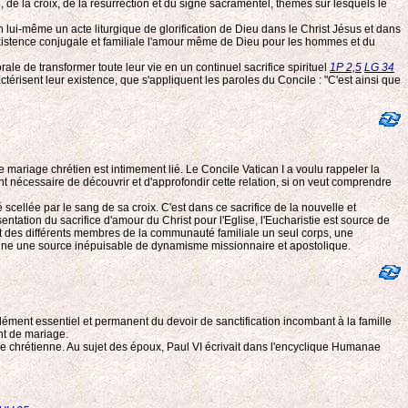
, de la croix, de la résurrection et du signe sacramentel, thèmes sur lesquels le
n lui-même un acte liturgique de glorification de Dieu dans le Christ Jésus et dans
 existence conjugale et familiale l'amour même de Dieu pour les hommes et du
le de transformer toute leur vie en un continuel sacrifice spirituel
1P 2,5
LG 34
érisent leur existence, que s'appliquent les paroles du Concile : "C'est ainsi que
 mariage chrétien est intimement lié. Le Concile Vatican I a voulu rappeler la
t nécessaire de découvrir et d'approfondir cette relation, si on veut comprendre
é scellée par le sang de sa croix. C'est dans ce sacrifice de la nouvelle et
ntation du sacrifice d'amour du Christ pour l'Eglise, l'Eucharistie est source de
fait des différents membres de la communauté familiale un seul corps, une
rétienne une source inépuisable de dynamisme missionnaire et apostolique.
élément essentiel et permanent du devoir de sanctification incombant à la famille
nt de mariage.
nce chrétienne. Au sujet des époux, Paul VI écrivait dans l'encyclique Humanae