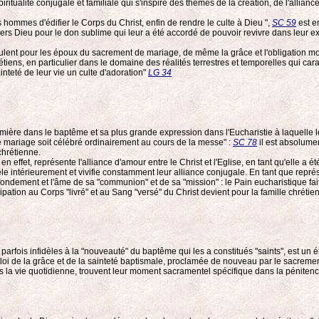
itualité conjugale et familiale qui s'inspire des thèmes de la création, de l'alliance
 hommes d'édifier le Corps du Christ, enfin de rendre le culte à Dieu ",
SC 59
est e
vers Dieu pour le don sublime qui leur a été accordé de pouvoir revivre dans leur
ulent pour les époux du sacrement de mariage, de même la grâce et l'obligation mora
s, en particulier dans le domaine des réalités terrestres et temporelles qui caract
nteté de leur vie un culte d'adoration"
LG 34
emière dans le baptême et sa plus grande expression dans l'Eucharistie à laquelle le
le mariage soit célébré ordinairement au cours de la messe" :
SC 78
il est absolumen
chrétienne.
 effet, représente l'alliance d'amour entre le Christ et l'Eglise, en tant qu'elle a ét
le intérieurement et vivifie constamment leur alliance conjugale. En tant que représe
le fondement et l'âme de sa "communion" et de sa "mission" : le Pain eucharistique 
articipation au Corps "livré" et au Sang "versé" du Christ devient pour la famille ch
 parfois infidèles à la "nouveauté" du baptême qui les a constitués "saints", est un 
 loi de la grâce et de la sainteté baptismale, proclamée de nouveau par le sacreme
ans la vie quotidienne, trouvent leur moment sacramentel spécifique dans la pénite