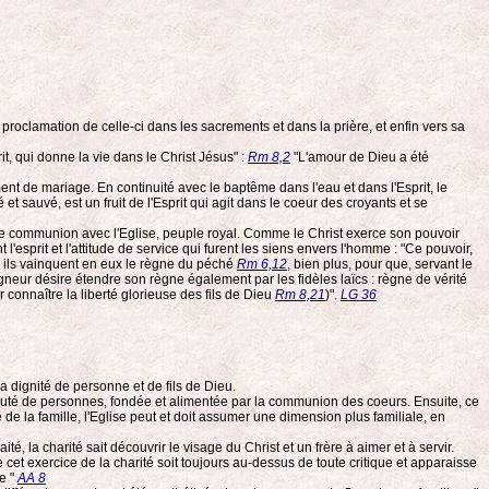
a proclamation de celle-ci dans les sacrements et dans la prière, et enfin vers sa
it, qui donne la vie dans le Christ Jésus" :
Rm 8,2
"L'amour de Dieu a été
ment de mariage. En continuité avec le baptême dans l'eau et dans l'Esprit, le
t sauvé, est un fruit de l'Esprit qui agit dans le coeur des croyants et se
roite communion avec l'Eglise, peuple royal. Comme le Christ exerce son pouvoir
esprit et l'attitude de service qui furent les siens envers l'homme : "Ce pouvoir,
e, ils vainquent en eux le règne du péché
Rm 6,12
, bien plus, pour que, servant le
Seigneur désire étendre son règne également par les fidèles laïcs : règne de vérité
 connaître la liberté glorieuse des fils de Dieu
Rm 8,21
)".
LG 36
 dignité de personne et de fils de Dieu.
munauté de personnes, fondée et alimentée par la communion des coeurs. Ensuite, ce
 de la famille, l'Eglise peut et doit assumer une dimension plus familiale, en
é, la charité sait découvrir le visage du Christ et un frère à aimer et à servir.
 cet exercice de la charité soit toujours au-dessus de toute critique et apparaisse
re "
AA 8