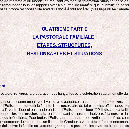
ervice de l'homme et du monde, en réalisant vraiment la "promotion humaine" dont les
re l'amour dans tous les rapports avec les autres, de manière que la famille ne se
r de sa propre responsabilité envers la société tout entière". (Message du 6e Syno
QUATRIEME PARTIE
LA PASTORALE FAMILIALE :
ETAPES, STRUCTURES,
RESPONSABLES ET SITUATIONS
ent
r et à croître. Après la préparation des fiançailles et la célébration sacramentel
elle aussi, en communion avec l'Eglise, à l'expérience du pèlerinage terrestre vers la
e l'Eglise pour soutenir la famille. Il est nécessaire de faire tous les efforts possib
n, à l'avenir, dépend en grande partie de l'Eglise domestique. (JP II, discours à la 
rétiennes les plus proches mais, en élargissant ses propres horizons à la mesure du
ciles ou irrégulières. Pour toutes, l'Eglise aura une parole de vérité, de bonté, de co
t se rapprocher du modèle de famille que le Créateur a voulu dès le " commencement 
elle doit suivre la famille en l'accompagnant pas à pas dans les diverses étapes de