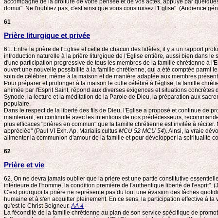
accompagné de la droiture de votre pensée et de vos actes, appuyé par quelques p
domui". Ne l'oubliez pas, c'est ainsi que vous construisez l'Eglise". (Audience gé
61
Prière liturgique et privée
61. Entre la prière de l'Eglise et celle de chacun des fidèles, il y a un rapport prof
introduction naturelle à la prière liturgique de l'Eglise entière, aussi bien dans l
d'une participation progressive de tous les membres de la famille chrétienne à l'Euc
ouvert une nouvelle possibilité à la famille chrétienne, qui a été comptée parmi 
soin de célébrer, même à la maison et de manière adaptée aux membres présents, l
Pour préparer et prolonger à la maison le culte célébré à l'église, la famille chrét
animée par l'Esprit Saint, répond aux diverses exigences et situations concrètes d
Synode, la lecture et la méditation de la Parole de Dieu, la préparation aux sacre
populaire.
Dans le respect de la liberté des fils de Dieu, l'Eglise a proposé et continue de p
maintenant, en continuité avec les intentions de nos prédécesseurs, recommander 
plus efficaces "prières en commun" que la famille chrétienne est invitée à réciter
appréciée" (Paul VI Exh. Ap. Marialis cultus
MCU 52 MCU 54
). Ainsi, la vraie dé
alimenter la communion d'amour de la famille et pour développer la spiritualité co
62
Prière et vie
62. On ne devra jamais oublier que la prière est une partie constitutive essentielle
intérieure de l'homme, la condition première de l'authentique liberté de l'esprit".
C'est pourquoi la prière ne représente pas du tout une évasion des tâches quotidi
humaine et à s'en acquitter pleinement. En ce sens, la participation effective à la v
qu'est le Christ Seigneur.
AA 4
La fécondité de la famille chrétienne au plan de son service spécifique de promoti