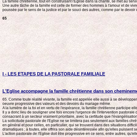
La famille chrétienne, tout en construisant l'Eglise dans la charité, se met au s
Une autre tâche de la famille est celle de former des hommes à l'amour et de viv
poussée par le sens de la justice et par le souci des autres, comme par le devoi
65
I - LES ETAPES DE LA PASTORALE FAMILIALE
L'Eglise accompagne la famille chrétienne dans son cheminem
65. Comme toute réalité vivante, la famille est appelée elle aussi à se développe
oeuvre progressive des valeurs et des devoirs du mariage même.
A la lumière de la foi et en vertu de l'espérance, la famille chrétienne participe 
Il y a donc lieu de souligner une fois encore l'urgence de l'intervention pastorale d
consacrant à un secteur vraiment prioritaire, avec la certitude que l'évangélisatio
La sollicitude pastorale de l'Eglise ne se limitera pas seulement aux familles ch
en général et pour celles, en particulier, qui se trouvent dans des situations diffi
dramatiques ; à toutes, elle offrira son aide désintéressée afin qu'elles puissen
L'action pastorale de l'Eglise doit être progressive en ce sens, entre autres, qu'