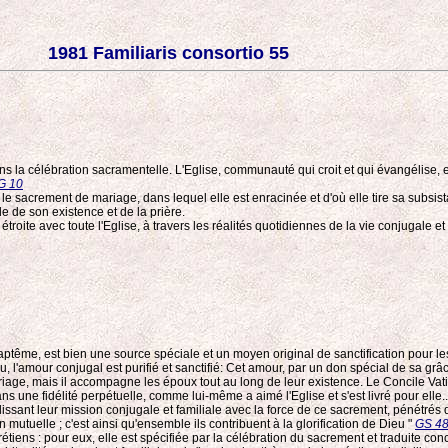
1981 Familiaris consortio 55
ns la célébration sacramentelle. L'Eglise, communauté qui croit et qui évangélise, e
G 10
ar le sacrement de mariage, dans lequel elle est enracinée et d'où elle tire sa subsi
e de son existence et de la prière.
étroite avec toute l'Eglise, à travers les réalités quotidiennes de la vie conjugale et
aptême, est bien une source spéciale et un moyen original de sanctification pour les
u, l'amour conjugal est purifié et sanctifié: Cet amour, par un don spécial de sa grâce
ge, mais il accompagne les époux tout au long de leur existence. Le Concile Vatican
ans une fidélité perpétuelle, comme lui-même a aimé l'Eglise et s'est livré pour elle
ssant leur mission conjugale et familiale avec la force de ce sacrement, pénétrés de 
n mutuelle ; c'est ainsi qu'ensemble ils contribuent à la glorification de Dieu "
GS 4
tiens : pour eux, elle est spécifiée par la célébration du sacrement et traduite con