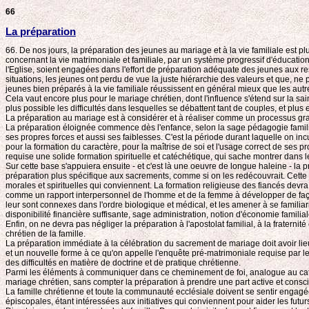
66
La préparation
66. De nos jours, la préparation des jeunes au mariage et à la vie familiale est p
concernant la vie matrimoniale et familiale, par un système progressif d'éducatio
l'Eglise, soient engagées dans l'effort de préparation adéquate des jeunes aux r
situations, les jeunes ont perdu de vue la juste hiérarchie des valeurs et que, ne
jeunes bien préparés à la vie familiale réussissent en général mieux que les autr
Cela vaut encore plus pour le mariage chrétien, dont l'influence s'étend sur la s
plus possible les difficultés dans lesquelles se débattent tant de couples, et plus
La préparation au mariage est à considérer et à réaliser comme un processus gradu
La préparation éloignée commence dès l'enfance, selon la sage pédagogie familia
ses propres forces et aussi ses faiblesses. C'est la période durant laquelle on 
pour la formation du caractère, pour la maîtrise de soi et l'usage correct de ses p
requise une solide formation spirituelle et catéchétique, qui sache montrer dans l
Sur cette base s'appuiera ensuite - et c'est là une oeuvre de longue haleine - 
préparation plus spécifique aux sacrements, comme si on les redécouvrait. Cette c
morales et spirituelles qui conviennent. La formation religieuse des fiancés devr
comme un rapport interpersonnel de l'homme et de la femme à développer de façon
leur sont connexes dans l'ordre biologique et médical, et les amener à se familia
disponibilité financière suffisante, sage administration, notion d'économie familiale
Enfin, on ne devra pas négliger la préparation à l'apostolat familial, à la fraternit
chrétien de la famille.
La préparation immédiate à la célébration du sacrement de mariage doit avoir l
et un nouvelle forme à ce qu'on appelle l'enquête pré-matrimoniale requise par le
des difficultés en matière de doctrine et de pratique chrétienne.
Parmi les éléments à communiquer dans ce cheminement de foi, analogue au catéchu
mariage chrétien, sans compter la préparation à prendre une part active et conscien
La famille chrétienne et toute la communauté ecclésiale doivent se sentir engag
épiscopales, étant intéressées aux initiatives qui conviennent pour aider les futu