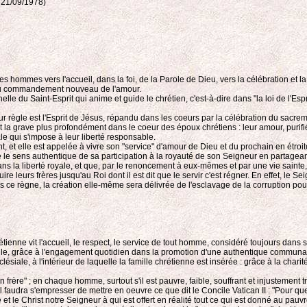
, 21/09/1978)
les hommes vers l'accueil, dans la foi, de la Parole de Dieu, vers la célébration et l
t au commandement nouveau de l'amour.
lle du Saint-Esprit qui anime et guide le chrétien, c'est-à-dire dans "la loi de l'Espr
eur règle est l'Esprit de Jésus, répandu dans les coeurs par la célébration du sacre
la grave plus profondément dans le coeur des époux chrétiens : leur amour, purifié e
qui s'impose à leur liberté responsable.
aint, et elle est appelée à vivre son "service" d'amour de Dieu et du prochain en ét
e sens authentique de sa participation à la royauté de son Seigneur en partageant l'
s dans la liberté royale, et que, par le renoncement à eux-mêmes et par une vie saint
ire leurs frères jusqu'au Roi dont il est dit que le servir c'est régner. En effet, le 
ns ce règne, la création elle-même sera délivrée de l'esclavage de la corruption pour
nne vit l'accueil, le respect, le service de tout homme, considéré toujours dans sa
la famille, grâce à l'engagement quotidien dans la promotion d'une authentique com
le, à l'intérieur de laquelle la famille chrétienne est insérée : grâce à la charité
ère" ; en chaque homme, surtout s'il est pauvre, faible, souffrant et injustement trait
 faudra s'empresser de mettre en oeuvre ce que dit le Concile Vatican II : "Pour que
 et le Christ notre Seigneur à qui est offert en réalité tout ce qui est donné au pauv