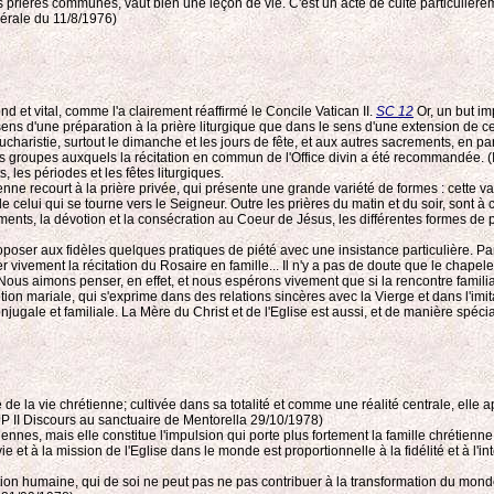
rières communes, vaut bien une leçon de vie. C'est un acte de culte particulièremen
nérale du 11/8/1976)
ond et vital, comme l'a clairement réaffirmé le Concile Vatican II.
SC 12
Or, un but im
e sens d'une préparation à la prière liturgique que dans le sens d'une extension de c
haristie, surtout le dimanche et les jours de fête, et aux autres sacrements, en parti
les groupes auxquels la récitation en commun de l'Office divin a été recommandée. (
es périodes et les fêtes liturgiques.
ienne recourt à la prière privée, qui présente une grande variété de formes : cette va
e celui qui se tourne vers le Seigneur. Outre les prières du matin et du soir, sont
ments, la dévotion et la consécration au Coeur de Jésus, les différentes formes de p
roposer aux fidèles quelques pratiques de piété avec une insistance particulière. Parm
vivement la récitation du Rosaire en famille... Il n'y a pas de doute que le chapel
. Nous aimons penser, en effet, et nous espérons vivement que si la rencontre famil
votion mariale, qui s'exprime dans des relations sincères avec la Vierge et dans l'imit
njugale et familiale. La Mère du Christ et de l'Eglise est aussi, et de manière spéc
 de la vie chrétienne; cultivée dans sa totalité et comme une réalité centrale, elle 
 (JP II Discours au sanctuaire de Mentorella 29/10/1978)
ennes, mais elle constitue l'impulsion qui porte plus fortement la famille chrétien
ie et à la mission de l'Eglise dans le monde est proportionnelle à la fidélité et à l'in
on humaine, qui de soi ne peut pas ne pas contribuer à la transformation du monde, d