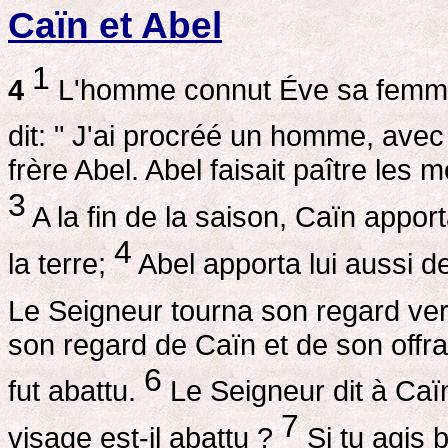
Caïn et Abel
1
4
L'homme connut Éve sa femme. 
dit: " J'ai procréé un homme, avec
frère Abel. Abel faisait paître les m
3
A la fin de la saison, Caïn appor
4
la terre;
Abel apporta lui aussi d
Le Seigneur tourna son regard ver
son regard de Caïn et de son offran
6
fut abattu.
Le Seigneur dit à Caïn:
7
visage est-il abattu ?
Si tu agis b