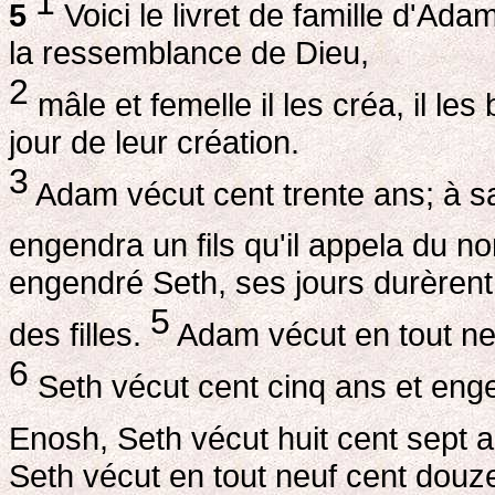
1
5
Voici le livret de famille d'Adam
la ressemblance de Dieu,
2
mâle et femelle il les créa, il l
jour de leur création.
3
Adam vécut cent trente ans; à s
engendra un fils qu'il appela du 
engendré Seth, ses jours durèrent h
5
des filles.
Adam vécut en tout neu
6
Seth vécut cent cinq ans et en
Enosh, Seth vécut huit cent sept an
Seth vécut en tout neuf cent douz