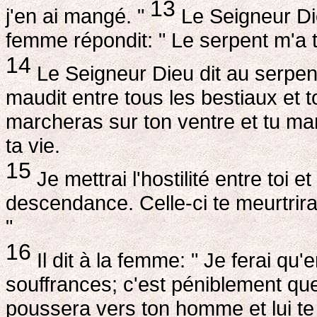
13
j'en ai mangé. "
Le Seigneur Dieu
femme répondit: " Le serpent m'a t
14
Le Seigneur Dieu dit au serpent:
maudit entre tous les bestiaux et 
marcheras sur ton ventre et tu ma
ta vie.
15
Je mettrai l'hostilité entre toi
descendance. Celle-ci te meurtrira à
"
16
Il dit à la femme: " Je ferai qu
souffrances; c'est péniblement que 
poussera vers ton homme et lui te