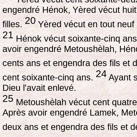
engendré Hénok, Yèred vécut huit 
20
filles.
Yèred vécut en tout neuf 
21
Hénok vécut soixante-cinq an
avoir engendré Metoushèlah, Hénok
cents ans et engendra des fils et d
24
cent soixante-cinq ans.
Ayant su
Dieu l'avait enlevé.
25
Metoushèlah vécut cent quatre
Après avoir engendré Lamek, Meto
deux ans et engendra des fils et de