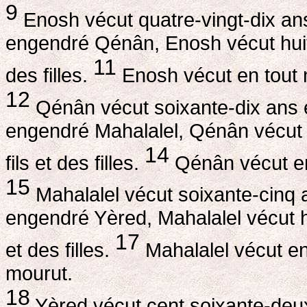
9
Enosh vécut quatre-vingt-dix a
engendré Qénân, Enosh vécut huit 
11
des filles.
Enosh vécut en tout n
12
Qénân vécut soixante-dix ans 
engendré Mahalalel, Qénân vécut 
14
fils et des filles.
Qénân vécut en 
15
Mahalalel vécut soixante-cinq
engendré Yèred, Mahalalel vécut hu
17
et des filles.
Mahalalel vécut en 
mourut.
18
Yèred vécut cent soixante-de