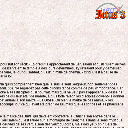
oursuit son récit: «Et lorsqu'ils approchèrent de Jérusalem et qu'ils furent arrivés
i desservaient le temple à des jours déterminés, s'y retiraient pour y demeurer,
de faire, le jour du sabbat, plus d'un mille de chemin. -
Orig.
C'est à cause de
r la loi.
afin qu'ils comprennent bien que je suis le seul Seigneur, non seulement des
hom. 66
). Ne regardez pas cette circons tance comme de peu d'importance. Car
re à ses disciples qu'il pourrait, mais qu'il ne veut pas s'opposer aux desseins
rs ce qui leur était de mandé, à plus forte raison les disciples doivent-ils donner
 cet animal à son maître. -
La Glose.
Ou bien le maître de ces animaux les
compli tout ce qui avait été prédit de lui, mais que les scribes et les pharisiens,
 la malice des Juifs, qui devaient contredire le Christ à son entrée dans le
e de Jérusalem qui est située sur la montagne de Sion; mais dans le sens mystique,
es oeuvres de ses vertus, non des yeux du corps, mais des yeux spirituels de