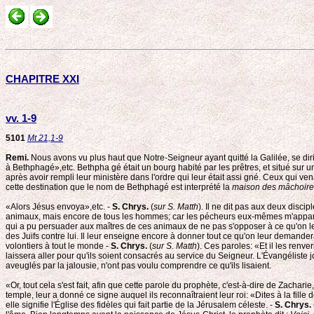
CHAPITRE XXI
vv. 1-9
5101
Mt 21,1-9
Remi.
Nous avons vu plus haut que Notre-Seigneur ayant quitté la Galilée, se dirige
à Bethphagé»,etc. Bethpha gé était un bourg habité par les prêtres, et situé sur u
après avoir rempli leur ministère dans l'ordre qui leur était assi gné. Ceux qui vena
cette destination que le nom de Bethphagé est interprété la
maison des mâchoire
«Alors Jésus envoya»,etc. -
S. Chrys.
(
sur S. Matth
). Il ne dit pas aux deux disc
animaux, mais encore de tous les hommes; car les pécheurs eux-mêmes m'appartie
qui a pu persuader aux maîtres de ces animaux de ne pas s'opposer à ce qu'on les 
des Juifs contre lui. Il leur enseigne encore à donner tout ce qu'on leur demandera
volontiers à tout le monde -
S. Chrys.
(
sur S. Matth
). Ces paroles: «Et il les renv
laissera aller pour qu'ils soient consacrés au service du Seigneur. L'Évangéliste j
aveuglés par la jalousie, n'ont pas voulu comprendre ce qu'ils lisaient.
«Or, tout cela s'est fait, afin que cette parole du prophète, c'est-à-dire de Zacharie
temple, leur a donné ce signe auquel ils reconnaîtraient leur roi: «Dites à la fille d
elle signifie l'Église des fidèles qui fait partie de la Jérusalem céleste. -
S. Chrys.