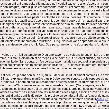
ourir d'abord à la maison de son père, pour lui rendre ses hommages. Et vous aussi q
decin, en entrant dans cette cité malade qu'il voulait sauver, d'aller d'abord à la s
on intégrité, toute l'Eglise est florissante, mais s'il est corrompu, la foi est lang
n peuple vivant sans règle et sans frein, soyez certain que le sacerdoce est atteint
foule immense de Juifs venus de toutes les parties de la Judée, on immolait, d'après
s sacrifice, offraient des petits de colombes et des tourterelles. Or, comme ceux qu
ires pour les sacrifices, d'abord pour les ven dre à ceux qui n'en avaient pas, et po
r l'indigence de ceux qui arrivaient sans avoir de quoi fournir aux frais des sacrifice
t de prêter à usure, ils ne retiraient ainsi aucun avantage de leur argent prêté, et il
lique pas la propriété, le mot collybe signifie chez les Juifs ce que nous appelons d
rêt de leur prêt, recevaient à la place toute espèce de denrées, et ce qu'il leur étai
afic: «Vous ne prêterez point à usure, et vous ne recevrez rien au delà de ce que v
e du temple cette innombrable multitude. -
Orig.
Nous devons apprendre de là que ceu
elée une maison de prière». -
S. Aug.
Que personne donc ne s'occupe dans l'oratoire ou 
 un voleur, et on fait du temple de Dieu une caverne de voleurs, lorsqu'on fait de la r
me, qui était alors un objet de mépris, à ce point qu'il fut bientôt crucifié, en prés
e cette multitude. Sans doute, un feu céleste rayonnait de ses yeux, et la splendeur de
 première circonstance ra contée par saint Jean (2), et dans cette dernière, rapporté
nduite insensée après avoir été deux fois témoins de ce prodige.
n est beaucoup dans son sein qui, au lieu de vivre spirituellement comme ils le devra
s. S'il faut expliquer d'une manière plus précise quelles sont ces trois espèces de
que jamais à la prière ou aux autres bonnes oeuvres, sont ceux qui vendent et qui a
 dont Jésus-Christ renverse les tables couvertes d'argent. (Nous voyons, en effet, 
irection des églises à ceux qui en sont indignes, sont figurés par ceux qui vendent de
colombes n'étaient pas sur des chaires, mais dans des cages, à moins qu'on ne dise
gnent, dignité dont ils détruisent le prestige en se laissant aller à l'amour du gain
es, que chacun de nous se l'applique à soi-même; car l'Apôtre nous dit (
2Co 6,16
n de colère et de sévérité, et qu'il ne puisse le purifier autrement qu'en employant 
us les gens indignes qu'il trouvera dans le temple de Dieu. -
S. Chrys.
(
sur S. Matth