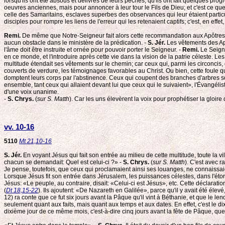
lorsqu'ils ont été absous et délivrés de leurs péchés, qu'ils ont fait quelques prog
oeuvres anciennes, mais pour annoncer à leur tour le Fils de Dieu; et c'est ce que si
celle des Samaritains, esclaves superbes des observances qui leur étaient particuliè
disciples pour rompre les liens de l'erreur qui les retenaient captifs; c'est, en effet
Remi.
De même que Notre-Seigneur fait alors cette recommandation aux Apôtres: «S
aucun obstacle dans le ministère de la prédication. -
S. Jér.
Les vêtements des Apô
l'âme doit être instruite et ornée pour pouvoir porter le Seigneur. -
Remi.
Le Seigne
en ce monde, et l'introduire après cette vie dans la vision de la patrie céleste. Les
multitude étendait ses vêtements sur le chemin; car ceux qui, parmi les circoncis, 
couverts de verdure, les témoignages favorables au Christ. Ou bien, cette foule qu
domptent leurs corps par l'abstinence. Ceux qui coupent des branches d'arbres so
ensemble, tant ceux qui allaient devant lui que ceux qui le suivaient», l'Évangéliste
d'une voix unanime.
-
S. Chrys.
(
sur S. Matth
). Car les uns élevèrent la voix pour prophétiser la gloire
vv. 10-16
5110
Mt 21,10-16
S. Jér.
En voyant Jésus qui fait son entrée au milieu de cette multitude, toute la vi
chacun se demandait: Quel est celui-ci ?» -
S. Chrys.
(
sur S. Matth
). C'est avec 
Je pense, toutefois, que ceux qui proclamaient ainsi ses louanges, ne connaissaient
Lorsque Jésus fit son entrée dans Jérusalem, les puissances célestes, dans l'éton
Jésus: «Le peuple, au contraire, disait: «Celui-ci est Jésus», etc. Cette déclaratio
(
Dt 18,15-22
). Ils ajoutent: «De Nazareth en Galilée», parce qu'il y avait été éle
12) ra conte que ce fut six jours avant la Pâque qu'il vint à Béthanie, et que le 
seulement quant aux faits, mais quant aux temps et aux dates. En effet, c'est le d
dixième jour de ce même mois, c'est-à-dire cinq jours avant la fête de Pâque, que l