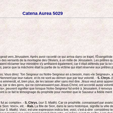
Catena Aurea 5029
ait vers Jérusalem. Après avoir raconté ce qui arriva dans ce trajet, l'Évangéliste p
n des versants de la montagne des Oliviers, à un mille de Jérusalem. Les prêtres qu
ient réclamer leur ministère s'y arrêtaient également, car il était défendu par la loi 
s,
parce que la mâchoire était la partie de la victime qui était réservée aux prêtres pa
iples: Vous direz: Ton Seigneur ou Notre-Seigneur en a besoin, mais «le Seigneur», 
nnent par leur nature, et ils ne sont au démon que par leur volonté. -
S. Chrys.
(
emmenât, et, bien plus, de les laisser aller sans mot dire. Jésus veut ainsi apprend
; car si des gens, qui ne connaissaient pas Jésus-Christ, ont accordé aussi volontie
erra», peuvent signifier que lorsque Notre-Seigneur fut entré à Jérusalem, il renvoya
oint à ce fait le témoignage du prophète pour montrer que le Sauveur a fidèle ment ac
, fut ac complie». -
S. Chrys.
(
sur S. Matth
). Car ce prophète, connaissant par avance
e Sion: Voici», etc. -
Rab.
La fille de Sion, dans le sens historique, signifie la vill
(
sur S. Matth). Voici,
est une expression indica tive;
voici,
c'est-à-dire: considérez l