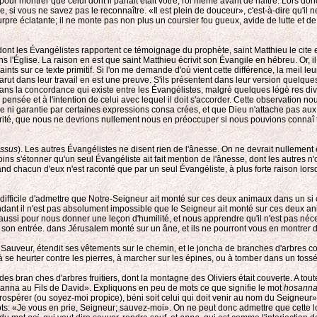
pour montrer que celui dont il parlait était votre, roi même avant de naître. Lors do
e, si vous ne savez pas le reconnaître. «Il est plein de douceur», c'est-à-dire qu'il 
urpre éclatante; il ne monte pas non plus un coursier fou gueux, avide de lutte et d
e dont les Évangélistes rapportent ce témoignage du prophète, saint Matthieu le cite
ans l'Église. La raison en est que saint Matthieu écrivit son Évangile en hébreu. Or, 
ints sur ce texte primitif. Si l'on me demande d'où vient cette différence, la meil l
i parut dans leur travail en est une preuve. S'ils présentent dans leur version quelque
la concordance qui existe entre les Évangélistes, malgré quelques légè res diversités
 pensée et à l'intention de celui avec lequel il doit s'accorder. Cette observation no
ndue ni garantie par certaines expressions consa crées, et que Dieu n'attache pas au
 vérité, que nous ne devrions nullement nous en préoccuper si nous pouvions connaî 
ssus
). Les autres Évangélistes ne disent rien de l'ânesse. On ne devrait nullement ê
 s'étonner qu'un seul Évangéliste ait fait mention de l'ânesse, dont les autres n'ont
uand chacun d'eux n'est raconté que par un seul Évangéliste, à plus forte raison lors
t difficile d'admettre que Notre-Seigneur ait monté sur ces deux animaux dans un si co
dant il n'est pas absolument impossible que le Seigneur ait monté sur ces deux a
ussi pour nous donner une leçon d'humilité, et nous apprendre qu'il n'est pas nécessa
it son entrée. dans Jérusalem monté sur un âne, et ils ne pourront vous en montrer 
 Sauveur, étendit ses vêtements sur le chemin, et le joncha de branches d'arbres c
t à se heurter contre les pierres, à marcher sur les épines, ou à tomber dans un fossé
t des bran ches d'arbres fruitiers, dont la montagne des Oliviers était couverte. A to
Hosanna au Fils de David». Expliquons en peu de mots ce que signifie le mot
hosanna
rospérer (ou soyez-moi propice), béni soit celui qui doit venir au nom du Seigneur
s: «Je vous en prie, Seigneur; sauvez-moi». On ne peut donc admettre que cette locu