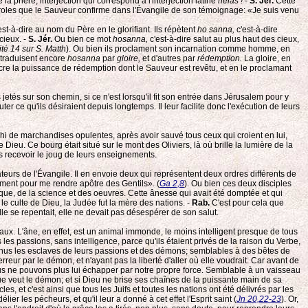
 la prière, interjection qui correspond à l'interjection latine
hélas !
-
S. Jér.
Cette
 paroles que le Sauveur confirme dans l'Évangile de son témoignage: «Je suis venu
'est-à-dire au nom du Père en le glorifiant. Ils répètent
ho sanna,
c'est-à-dire
 cieux. -
S. Jér.
Ou bien ce mot
hosanna,
c'est-à-dire salut au plus haut des cieux,
aité 14 sur S. Matth
). Ou bien ils proclament son incarnation comme homme, en
ui traduisent encore
hosanna
par
gloire,
et d'autres par
rédemption.
La gloire, en
e la puissance de rédemption dont le Sauveur est revêtu, et en le proclamant
etés sur son chemin, si ce n'est lorsqu'il fit son entrée dans Jérusalem pour y
ter ce qu'ils désiraient depuis longtemps. Il leur facilite donc l'exécution de leurs
hi de marchandises opulentes, après avoir sauvé tous ceux qui croient en lui,
 Dieu. Ce bourg était situé sur le mont des Oliviers, là où brille la lumière de la
pas recevoir le joug de leurs enseignements.
teurs de l'Évangile. Il en envoie deux qui représentent deux ordres différents de
cement pour me rendre apôtre des Gentils». (
Ga 2,8
). Ou bien ces deux disciples
ique, de la science et des oeuvres. Cette ânesse qui avait été domptée et qui
 le culte de Dieu, la Judée fut la mère des nations. -
Rab.
C'est pour cela que
lle se repentait, elle ne devait pas désespérer de son salut.
ux. L'âne, en effet, est un animal immonde, le moins intelligent presque de tous
 les passions, sans intelligence, parce qu'ils étaient privés de la raison du Verbe,
evenus les esclaves de leurs passions et des démons; semblables à des bêtes de
rreur par le démon, et n'ayant pas la liberté d'aller où elle voudrait. Car avant de
us ne pouvons plus lui échapper par notre propre force. Semblable à un vaisseau
 que veut le démon; et si Dieu ne brise ses chaînes de la puissante main de sa
es, et c'est ainsi que tous les Juifs et toutes les nations ont été délivrés par les
r les pécheurs, et qu'il leur a donné à cet effet l'Esprit saint (
Jn 20,22-23
). Or,