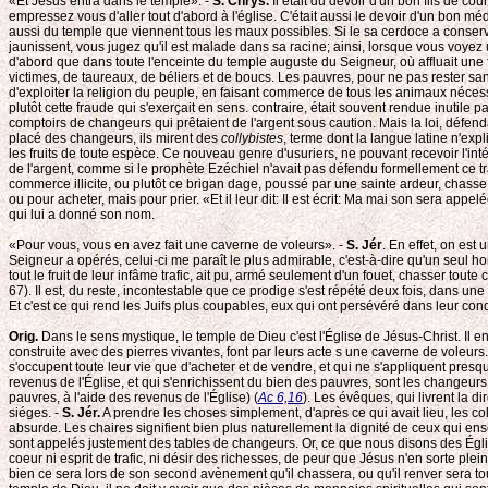
«Et Jésus entra dans le temple». -
S. Chrys.
Il était du devoir d'un bon fils de c
empressez vous d'aller tout d'abord à l'église. C'était aussi le devoir d'un bon mé
aussi du temple que viennent tous les maux possibles. Si le sa cerdoce a conservé s
jaunissent, vous jugez qu'il est malade dans sa racine; ainsi, lorsque vous voyez u
d'abord que dans toute l'enceinte du temple auguste du Seigneur, où affluait une 
victimes, de taureaux, de béliers et de boucs. Les pauvres, pour ne pas rester san
d'exploiter la religion du peuple, en faisant commerce de tous les animaux nécessa
plutôt cette fraude qui s'exerçait en sens. contraire, était souvent rendue inutile pa
comptoirs de changeurs qui prêtaient de l'argent sous caution. Mais la loi, défendan
placé des changeurs, ils mirent des
collybistes
, terme dont la langue latine n'exp
les fruits de toute espèce. Ce nouveau genre d'usuriers, ne pouvant recevoir l'inté
de l'argent, comme si le prophète Ezéchiel n'avait pas défendu formellement ce tr
commerce illicite, ou plutôt ce brigan dage, poussé par une sainte ardeur, chass
ou pour acheter, mais pour prier. «Et il leur dit: Il est écrit: Ma mai son sera app
qui lui a donné son nom.
«Pour vous, vous en avez fait une caverne de voleurs». -
S. Jér
. En effet, on est
Seigneur a opérés, celui-ci me paraît le plus admirable, c'est-à-dire qu'un seul hom
tout le fruit de leur infâme trafic, ait pu, armé seulement d'un fouet, chasser tout
67). Il est, du reste, incontestable que ce prodige s'est répété deux fois, dans une
Et c'est ce qui rend les Juifs plus coupables, eux qui ont persévéré dans leur co
Orig.
Dans le sens mystique, le temple de Dieu c'est l'Église de Jésus-Christ. Il e
construite avec des pierres vivantes, font par leurs acte s une caverne de voleur
s'occupent toute leur vie que d'acheter et de vendre, et qui ne s'appliquent pres
revenus de l'Église, et qui s'enrichissent du bien des pauvres, sont les changeurs
pauvres, à l'aide des revenus de l'Église) (
Ac 6,16
). Les évêques, qui livrent la d
siéges. -
S. Jér.
A prendre les choses simplement, d'après ce qui avait lieu, les 
absurde. Les chaires signifient bien plus naturellement la dignité de ceux qui ensei
sont appelés justement des tables de changeurs. Or, ce que nous disons des Églis
coeur ni esprit de trafic, ni désir des richesses, de peur que Jésus n'en sorte plei
bien ce sera lors de son second avènement qu'il chassera, ou qu'il renver sera to