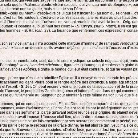
: du mot
osi,
qui veut dire sauver, rendre sauf, et
anna,
qui est comme l'interjection de
pour cela que le Psalmiste ajoute: «Béni soit celui qui vient au nom du Seigneur»,
il a cherché non sa gloire, mais celle de son Père. -
rifié; «celui qui vient», c'est-à-dire celui qui s'est incarné; «au nom du seigneur», c
, c'est sur les hauteurs, c'est-à-dire ce n'est pas sur la terre, mais au plus haut des
à l'homme, mais à tout l'univers, en. venant réunir le ciel avec la terre. -
Orig.
(
tr
 ajoutant: «Hosanna au plus haut des cieux !» -
S. Chrys.
(
sur S. Matth
). Il en est q
us les hommes. -
S. Hil.
(
can.
23). La louange que renferment ces expressions, consacr
 son ser vice, jamais il n'a accepté cette marque d'honneur de rameaux verdoyants j
n pas à exécuter un dessein qu'ils avaient déjà conçu, mais à saisir l'occasion d'exécu
ltitude innombrable, c'est, dans le sens mystique, ce céleste négociant qui, enric
 à Bethphagé,
la maison des mâchoires,
figure de la louange qui confesse la gloire de
tait devant les Apôtres, signifie le monde qui leur était contraire, et qui ne voulait 
age, parce que c'est de la primitive Église qu'il a envoyé dans le monde les prédica
fficacement agi dans Pierre pour le rendre apôtre des circoncis, a aussi agi effica
et l'esprit. -
S. Jér.
On peut encore y voir une figure de la spéculation et de la prat
tit de l'ânesse, le peuple des Gentils fougueux et indompté; car dans ce qui concerne
 ânesse qui fut amenée au Seigneur, pour montrer à cette même na tion juive que si e
 hommes, qui ne connaissent pas le Fils de Dieu, ont été comparés à ces deux anima
les hommes, avant l'avènement du Christ, étaient souillés par le dérèglement de toutes
esse dans les sentiments, parce qu'ayant oublié leur céleste origine, ils étaient d
ns leur avait imposé. L'ânesse était liée, c'est-à-dire retenue dans les liens de l'e
nous laissons une seule fois enchaîner par ses oeuvres en commettant le péché, no
perdu par le péché le secours de la grâce divine, ne fait plus ce qu'il veut, mais ce
la que le Sauveur dit à ses disciples: «Déliez-les», par votre doctrine, par vos miracl
t pour cela encore, qu'avant de monter au ciel, Jésus a ordonné à ses Apôtres de délie