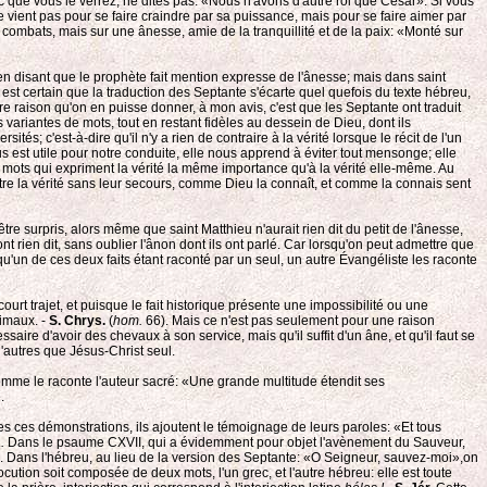
nc que vous le verrez, ne dites pas: «Nous n'avons d'autre roi que César». Si vous
ne vient pas pour se faire craindre par sa puissance, mais pour se faire aimer par
e combats, mais sur une ânesse, amie de la tranquillité et de la paix: «Monté sur
 en disant que le prophète fait mention expresse de l'ânesse; mais dans saint
il est certain que la traduction des Septante s'écarte quel quefois du texte hébreu,
eure raison qu'on en puisse donner, à mon avis, c'est que les Septante ont traduit
s variantes de mots, tout en restant fidèles au dessein de Dieu, dont ils
; c'est-à-dire qu'il n'y a rien de contraire à la vérité lorsque le récit de l'un
us est utile pour notre conduite, elle nous apprend à éviter tout mensonge; elle
x mots qui expriment la vérité la même importance qu'à la vérité elle-même. Au
tre la vérité sans leur secours, comme Dieu la connaît, et comme la connais sent
tre surpris, alors même que saint Matthieu n'aurait rien dit du petit de l'ânesse,
 rien dit, sans oublier l'ânon dont ils ont parlé. Car lorsqu'on peut admettre que
qu'un de ces deux faits étant raconté par un seul, un autre Évangéliste les raconte
urt trajet, et puisque le fait historique présente une impossibilité ou une
nimaux. -
S. Chrys.
(
hom.
66). Mais ce n'est pas seulement pour une raison
ire d'avoir des chevaux à son service, mais qu'il suffit d'un âne, et qu'il faut se
d'autres que Jésus-Christ seul.
omme le raconte l'auteur sacré: «Une grande multitude étendit ses
.
utes ces démonstrations, ils ajoutent le témoignage de leurs paroles: «Et tous
.
Dans le psaume CXVII, qui a évidemment pour objet l'avènement du Sauveur,
». Dans l'hébreu, au lieu de la version des Septante: «O Seigneur, sauvez-moi»,on
tion soit composée de deux mots, l'un grec, et l'autre hébreu: elle est toute