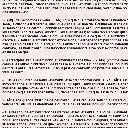
l'âme. Bien longtemps avant la naissance de Jésus-Christ, le prophète dit :
Voici,
le compre nez bien, il vient à vous pour vous sauver; mais il vient pour vous perdr
sa douceur. C'est pour cela qu'il n'est pas assis sur un char doré, revêtu d'une po
une ânesse»,etc.
S. Aug.
(
de l'accord des Evang.,
II, 66). Il y a quelque différence dans la manièr
Jean, la citation est différente, ainsi que dans la version de l'Écriture en usage d
au témoignage de ceux qui connaissent cette langue, et qui ont traduit les livres sa
les saintes Écritures selon l'esprit qui les avait dictées; et l'admirable accord qu
traduisaient les paroles, cela ne prouve autre chose que ce que nous admirons dans 
d'entre eux, tout en étant différent d'expressions, n'est cependant pas opposé à la
n'est pas moins utile pour la foi, en nous enseignant que la vérité n'est ni défe
contraire, les mots n'ont qu'une importance tellement relative pour ex primer la
en lui ses an ges.
«Les disciples s'en allèrent donc, et amenèrent l'ânesse». -
S. Aug.
(
comme ci-de
comme les autres n'ont rien dit de l'ânesse elle-même. On doit donc beaucoup moins
deux faits ont eu réellement lieu, il n'y a plus de contradiction possible, même q
tous les deux.
«Et ils les couvrirent de leurs vêtements, et le firent monter dessus» -
S. Jér.
Il es
inconvenance, il faut nous élever plus haut jusqu'au sens spirituel. -
Remi
. Cepen
mystérieuse que Notre-Seigneur fit son entrée dans la ville sur une ânesse, c'est a
borner à ce qui est indispensable. Or, demandez aux Juifs quel est le roi qui a fa
S. Jér.
Cette grande multitude de peuples qui était venue de Jéricho à la suite du
vêtements»,etc. ils les étendirent là où l'âne devait passer pour qu'il ne vînt poin
« D'autres coupaient des branches d'arbres, et les jetaient sur la route», c'étaien
ensemble, tant ceux qui allaient devant lui que ceux qui le suivaient, criaient: 
nous lisons entre autres choses: «O Seigneur, sauvez-moi, Seigneur, faites-moi p
lit:
Anna, adonai, osianna
, ce que Symmaque a traduit plus clairement par ces mot