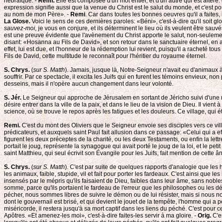
hébraïque. -
Remi.
Elle est composée d'un mot entier, et d'un autre qui est altéré
expression signifie aussi que la venue du Christ est le salut du monde, et c'est 
au nom de mon Père». -
Remi
. Car dans toutes les bonnes oeuvres qu'il a faites, 
La Glose.
Voici le sens de ces dernières paroles: «Béni», c'est-à-dire qu'il soit glo
sauvez-moi,
je vous en conjure, et ils déterminent le lieu où ils veulent être sauvés
est une preuve évidente que l'avènement du Christ apporte le salut, non-seulement 
disant: «Hosanna au Fils de David», et son retour dans le sanctuaire éternel, en
effet, lui est due, et l'honneur de la rédemption lui revient, puisqu'il a racheté to
Fils de David, cette multitude le reconnaît pour l'héritier du royaume éternel.
S. Chrys.
(
sur S. Matth
). Jamais, jusque là, Notre-Seigneur n'avait eu d'animaux à
souffrir. Par ce spectacle, il excita les Juifs qui en furent les témoins envieux, no
desseins, mais il n'opère aucun changement dans leur volonté.
S. Jér.
Le Seigneur qui approche de Jérusalem en sortant de Jéricho suivi d'une mu
désire entrer dans la ville de la paix, et dans le lieu de la vision de Dieu. Il vient
science, où se trouve le repos après les fatigues et les douleurs. Ce village, qui é
Remi.
C'est du mont des Oliviers que le Seigneur envoie ses disciples vers ce vill
prédicateurs, et auxquels saint Paul fait allusion dans ce passage: «Celui qui a e
figurent les deux préceptes de la charité, ou les deux Testaments, ou enfin la lettre 
portait le joug, représente la synagogue qui avait porté le joug de la loi, et le pe
saint Matthieu, qui seul écrivit son Évangile pour les Juifs, fait mention de cette
S. Chrys.
(
sur S. Matth
). C'est par suite de quelques rapports d'analogie que les
les animaux, faible, stupide, vil et fait pour porter les fardeaux. C'est ainsi que 
insensés par le mépris qu'ils faisaient de Dieu, faibles dans leur âme, sans nobl
somme, parce qu'ils portaient le fardeau de l'erreur que les philosophes ou les démo
pécher, nous sommes libres de suivre le démon ou de lui résister, mais si nous 
dont le gouvernail est brisé, et qui devient le jouet de la tempête, l'homme qui a 
miséricorde, il restera jusqu'à sa mort captif dans les liens du péché. C'est pour ce
Apôtres. «Et amenez-les moi», c'est-à-dire faites-les servir à ma gloire. -
Orig.
C'es