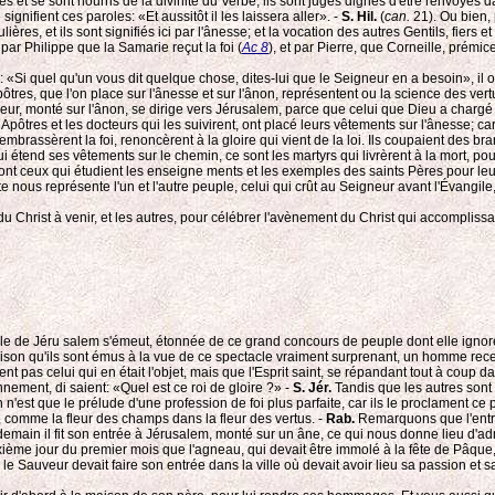
rès et se sont nourris de la divinité du Verbe, ils sont jugés dignes d'être renvoyés d
gnifient ces paroles: «Et aussitôt il les laissera aller». -
S. Hil.
(
can.
21). Ou bien, 
res, et ils sont signifiés ici par l'ânesse; et la vocation des autres Gentils, fiers 
, par Philippe que la Samarie reçut la foi (
Ac 8
), et par Pierre, que Corneille, prémic
i quel qu'un vous dit quelque chose, dites-lui que le Seigneur en a besoin», il o
tres, que l'on place sur l'ânesse et sur l'ânon, représentent ou la science des ver
ur, monté sur l'ânon, se dirige vers Jérusalem, parce que celui que Dieu a chargé d
 Apôtres et les docteurs qui les suivirent, ont placé leurs vêtements sur l'ânesse; car
embrassèrent la foi, renoncèrent à la gloire qui vient de la loi. Ils coupaient des b
i étend ses vêtements sur le chemin, ce sont les martyrs qui livrèrent à la mort, p
nt ceux qui étudient les enseigne ments et les exemples des saints Pères pour leur 
 nous représente l'un et l'autre peuple, celui qui crût au Seigneur avant l'Évangile, 
 du Christ à venir, et les autres, pour célébrer l'avènement du Christ qui accomplissai
lle de Jéru salem s'émeut, étonnée de ce grand concours de peuple dont elle ignore le
raison qu'ils sont émus à la vue de ce spectacle vraiment surprenant, un homme rece
 pas celui qui en était l'objet, mais que l'Esprit saint, se répandant tout à coup dan
nement, di saient: «Quel est ce roi de gloire ?» -
S. Jér.
Tandis que les autres sont 
n n'est que le prélude d'une profession de foi plus parfaite, car ils le proclament ce
vé, comme la fleur des champs dans la fleur des vertus. -
Rab.
Remarquons que l'entré
lendemain il fit son entrée à Jérusalem, monté sur un âne, ce qui nous donne lieu d'
ixième jour du premier mois que l'agneau, qui devait être immolé à la fête de Pâque,
e Sauveur devait faire son entrée dans la ville où devait avoir lieu sa passion et s