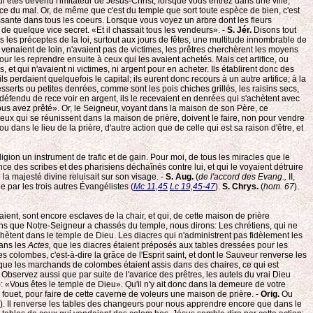
ui êtes devenu l'imitateur de Jésus-Christ, lorsque vous entrez dans une ville,
ource du mal. Or, de même que c'est du temple que sort toute espèce de bien, c'est
uissante dans tous les coeurs. Lorsque vous voyez un arbre dont les fleurs
 de quelque vice secret. «Et il chassait tous les vendeurs». -
S. Jér.
Disons tout
 les préceptes de la loi, surtout aux jours de fêtes, une multitude innombrable de
i venaient de loin, n'avaient pas de victimes, les prêtres cherchèrent les moyens
ur les reprendre ensuite à ceux qui les avaient achetés. Mais cet artifice, ou
s, et qui n'avaient ni victimes, ni argent pour en acheter. Ils établirent donc des
s perdaient quelquefois le capital; ils eurent donc recours à un autre artifice; à la
esserts ou petites denrées, comme sont les pois chiches grillés, les raisins secs,
t défendu de rece voir en argent, ils le recevaient en denrées qui s'achètent avec
ous avez prêté». Or, le Seigneur, voyant dans la maison de son Père, ce
x qui se réunissent dans la maison de prière, doivent le faire, non pour vendre
dans le lieu de la prière, d'autre action que de celle qui est sa raison d'être, et
eligion un instrument de trafic et de gain. Pour moi, de tous les miracles que le
ence des scribes et des pharisiens déchaînés contre lui, et qui le voyaient détruire
 la majesté divine reluisait sur son visage. -
S. Aug.
(
de l'accord des Evang.,
II,
e par les trois autres Évangélistes (
Mc 11,45
Lc 19,45-47
).
S. Chrys.
(
hom. 67
).
ient, sont encore esclaves de la chair, et qui, de cette maison de prière
 gens que Notre-Seigneur a chassés du temple, nous dirons: Les chrétiens, qui ne
chètent dans le temple de Dieu. Les diacres qui n'administrent pas fidèlement les
dans les
Actes,
que les diacres étaient préposés aux tables dressées pour les
s colombes, c'est-à-dire la grâce de l'Esprit saint, et dont le Sauveur renverse les
 que les marchands de colombes étaient assis dans des chaires, ce qui est
. Observez aussi que par suite de l'avarice des prêtres, les autels du vrai Dieu
): «Vous êtes le temple de Dieu». Qu'il n'y ait donc dans la demeure de votre
Je fouet, pour faire de cette caverne de voleurs une maison de prière. -
Orig.
Ou
). Il renverse les tables des changeurs pour nous apprendre encore que dans le