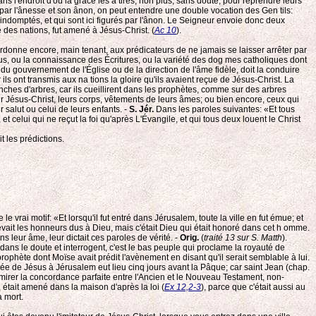
ans l'endroit d'où la grâce les a tirés, non plus, sans doute, pour reprendre leurs
par l'ânesse et son ânon, on peut entendre une double vocation des Gen tils:
et indomptés, et qui sont ici figurés par l'ânon. Le Seigneur envoie donc deux
e des nations, fut amené à Jésus-Christ. (
Ac 10
).
rdonne encore, main tenant, aux prédicateurs de ne jamais se laisser arrêter par
tus, ou la connaissance des Écritures, ou la variété des dog mes catholiques dont
u gouvernement de l'Église ou de la direction de l'âme fidèle, doit la conduire
 ils ont transmis aux na tions la gloire qu'ils avaient reçue de Jésus-Christ. La
ranches d'arbres, car ils cueillirent dans les prophètes, comme sur des arbres
our Jésus-Christ, leurs corps, vêtements de leurs âmes; ou bien encore, ceux qui
salut ou celui de leurs enfants. -
S. Jér.
Dans les paroles suivantes: «Et tous
et celui qui ne reçut la foi qu'après L'Évangile, et qui tous deux louent le Christ
t les prédictions.
 vrai motif: «Et lorsqu'il fut entré dans Jérusalem, toute la ville en fut émue; et
vait les honneurs dus à Dieu, mais c'était Dieu qui était honoré dans cet h omme.
s leur âme, leur dictait ces paroles de vérité. -
Orig.
(
traité 13 sur S. Matth
).
dans le doute et interrogent, c'est le bas peuple qui proclame la royauté de
 prophète dont Moïse avait prédit l'avènement en disant qu'il serait semblable à lui.
e de Jésus à Jérusalem eut lieu cinq jours avant la Pâque; car saint Jean (chap.
admirer la concordance parfaite entre l'Ancien et le Nouveau Testament, non-
 était amené dans la maison d'après la loi (
Ex 12,2-3
), parce que c'était aussi au
a mort.