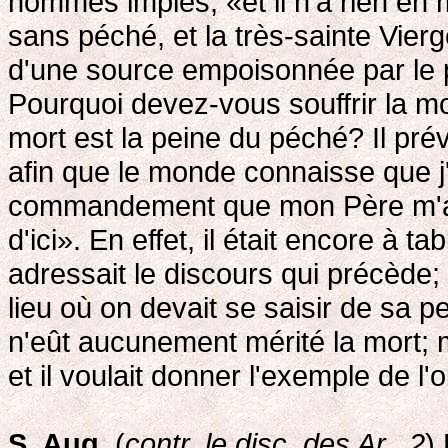
hommes impies, «et il n'a rien en 
sans péché, et la très-sainte Vier
d'une source empoisonnée par le pé
Pourquoi devez-vous souffrir la mo
mort est la peine du péché? Il prév
afin que le monde connaisse que j
commandement que mon Père m'a do
d'ici». En effet, il était encore à ta
adressait le discours qui précède; i
lieu où on devait se saisir de sa pe
n'eût aucunement mérité la mort; 
et il voulait donner l'exemple de l
S. Aug.
(
contr. le disc. des Ar., 2
)