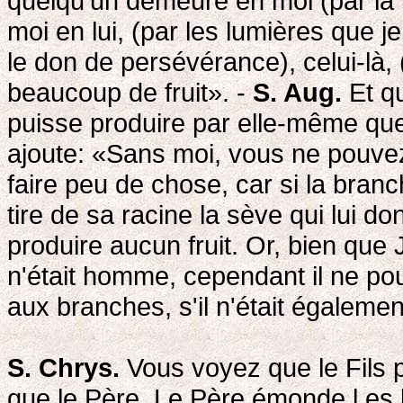
quelqu'un demeure en moi (par la f
moi en lui, (par les lumières que
le don de persévérance), celui-là, (
beaucoup de fruit». -
S. Aug.
Et q
puisse produire par elle-même que
ajoute: «Sans moi, vous ne pouvez 
faire peu de chose, car si la bran
tire de sa racine la sève qui lui d
produire aucun fruit. Or, bien que J
n'était homme, cependant il ne po
aux branches, s'il n'était égalemen
S. Chrys.
Vous voyez que le Fils 
que le Père. Le Père émonde l es br