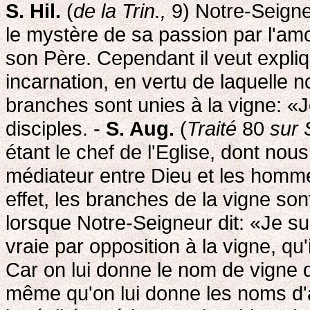
S. Hil.
(
de la Trin.,
9) Notre-Seigne
le mystère de sa passion par l'amo
son Père. Cependant il veut expli
incarnation, en vertu de laquelle
branches sont unies à la vigne: «Je 
disciples. -
S. Aug.
(
Traité
80
sur 
étant le chef de l'Eglise, dont 
médiateur entre Dieu et les homm
effet, les branches de la vigne so
lorsque Notre-Seigneur dit: «Je suis
vraie par opposition à la vigne, q
Car on lui donne le nom de vigne da
même qu'on lui donne les noms d'a