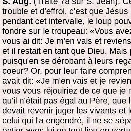
S. Aug.
(Traité 78 sur S. Jean). C
trouble et d'effroi, c'est que Jésus 
pendant cet intervalle, le loup pou
fondre sur le troupeau: «Vous avez
vous ai dit: Je m'en vais et revien
et il restait en tant que Dieu. Mais 
puisqu'en se dérobant à leurs reg
coeur? Or, pour leur faire compre
avait dit: «Je m'en vais et je revie
vous vous réjouiriez de ce que je 
qu'il n'était pas égal au Père, que l
devait revenir juger les vivants et 
celui qui l'a engendré, il ne se sé
entier avec lui en tout lieu en vert