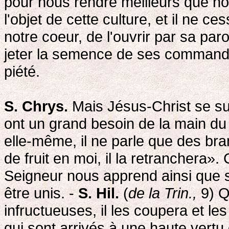
pour nous rendre meilleurs que n
l'objet de cette culture, et il ne 
notre coeur, de l'ouvrir par sa pa
jeter la semence de ses commandem
piété.
S. Chrys.
Mais Jésus-Christ se suf
ont un grand besoin de la main du l
elle-même, il ne parle que des br
de fruit en moi, il la retranchera». 
Seigneur nous apprend ainsi que 
être unis. -
S. Hil.
(
de la Trin.,
9) Q
infructueuses, il les coupera et les
qui sont arrivés à une haute vertu 