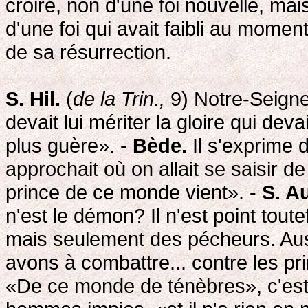
croire, non d'une foi nouvelle, mais
d'une foi qui avait faibli au momen
de sa résurrection.
S. Hil.
(
de la Trin.,
9) Notre-Seigneu
devait lui mériter la gloire qui dev
plus guère». -
Bède.
Il s'exprime 
approchait où on allait se saisir d
prince de ce monde vient». -
S. A
n'est le démon? Il n'est point toute
mais seulement des pécheurs. Auss
avons à combattre... contre les p
«De ce monde de ténèbres», c'es