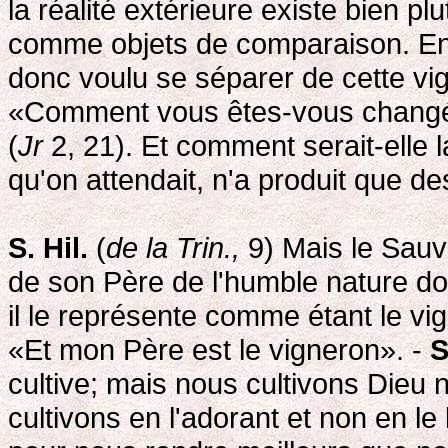
la réalité extérieure existe bien p
comme objets de comparaison. En di
donc voulu se séparer de cette vig
«Comment vous êtes-vous changé
(
Jr
2, 21). Et comment serait-elle la 
qu'on attendait, n'a produit que de
S. Hil.
(
de la Trin.,
9) Mais le Sauve
de son Père de l'humble nature don
il le représente comme étant le vign
«Et mon Père est le vigneron». -
S
cultive; mais nous cultivons Dieu n
cultivons en l'adorant et non en le