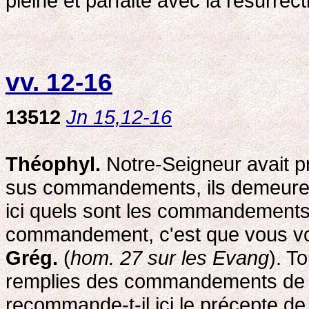
pleine et parfaite avec la résurre
vv. 12-16
13512
Jn 15,12-16
Théophyl.
Notre-Seigneur avait pr
sus commandements, ils demeurera
ici quels sont les commandements 
commandement, c'est que vous vou
Grég.
(
hom. 27 sur les Evang
). T
remplies des commandements de 
recommande-t-il ici le précepte d