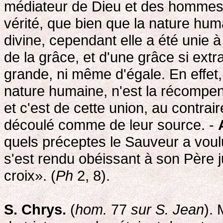
médiateur de Dieu et des hommes.
vérité, que bien que la nature huma
divine, cependant elle a été unie à
de la grâce, et d'une grâce si extra
grande, ni même d'égale. En effet, 
nature humaine, n'est la récompen
et c'est de cette union, au contra
découlé comme de leur source. -
quels préceptes le Sauveur a voulu 
s'est rendu obéissant à son Père ju
croix». (
Ph
2, 8).
S. Chrys.
(
hom.
77
sur S. Jean
).