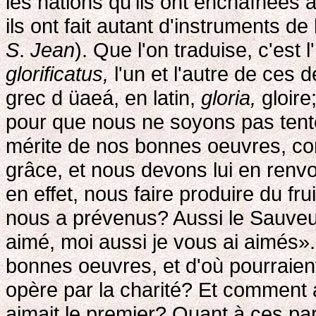
les nations qu'ils ont enchaînées à
ils ont fait autant d'instruments de
S
.
Jean
). Que l'on traduise, c'est 
glorificatus,
l'un et l'autre de ces
grec d üaeá, en latin,
gloria,
gloire;
pour que nous ne soyons pas tenté
mérite de nos bonnes oeuvres, comm
grâce, et nous devons lui en renvo
en effet, nous faire produire du frui
nous a prévenus? Aussi le Sauveu
aimé, moi aussi je vous ai aimés».
bonnes oeuvres, et d'où pourraient-e
opère par la charité? Et comment a
aimait le premier? Quant à ces p