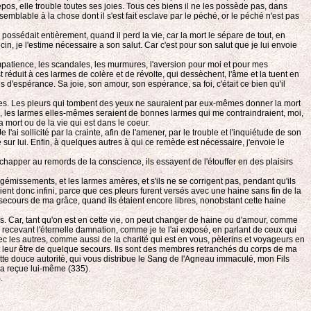
epos, elle trouble toutes ses joies. Tous ces biens il ne les possède pas, dans
semblable à la chose dont il s'est fait esclave par le péché, or le péché n'est pas
'il possédait entièrement, quand il perd la vie, car la mort le sépare de tout, en
in, je l'estime nécessaire a son salut. Car c'est pour son salut que je lui envoie
'impatience, les scandales, les murmures, l'aversion pour moi et pour mes
est réduit à ces larmes de colère et de révolte, qui dessèchent, l'âme et la tuent en
us d'espérance. Sa joie, son amour, son espérance, sa foi, c'était ce bien qu'il
armes. Les pleurs qui tombent des yeux ne sauraient par eux-mêmes donner la mort
âce, les larmes elles-mêmes seraient de bonnes larmes qui me contraindraient, moi,
 mort ou de la vie qui est dans le coeur.
ai sollicité par la crainte, afin de l'amener, par le trouble et l'inquiétude de son
ire sur lui. Enfin, à quelques autres à qui ce remède est nécessaire, j'envoie le
chapper au remords de la conscience, ils essayent de l'étouffer en des plaisirs
s gémissements, et les larmes amères, et s'ils ne se corrigent pas, pendant qu'ils
vient donc infini, parce que ces pleurs furent versés avec une haine sans fin de la
 le secours de ma grâce, quand ils étaient encore libres, nonobstant cette haine
jours. Car, tant qu'on est en cette vie, on peut changer de haine ou d'amour, comme
en recevant l'éternelle damnation, comme je te l'ai exposé, en parlant de ceux qui
vec les autres, comme aussi de la charité qui est en vous, pèlerins et voyageurs en
sent leur être de quelque secours. Ils sont des membres retranchés du corps de ma
ette douce autorité, qui vous distribue le Sang de l'Agneau immaculé, mon Fils
l a reçue lui-même (335).
.