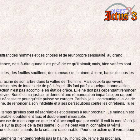
ouffrant des hommes et des choses et de leur propre sensualité, au grand
rance, c'est-à-dire quand il est privé de ce qu'il aimait; mais, bien variées sont
des, des feuilles souillées, des rameaux qui traînent à terre, battus de tous les
racine de son arbre dans la vallée de l'humilité. Mais ceux-là qui vivent,
empoisonnés de toute sorte de péchés, et s'ils font parfois quelque bonne action,
e action n'est pas accomplie en état de grâce. Elle ne doit pas cependant renoncer
 divine Bonté et ma justice lui donnent une rémunération imparfaite, en rapport
st nécessaire pour qu'elle puisse se corriger. Parfois, je lui communique la vie de
nne, de renoncer à son infidélité et à ses persécutions contre les chrétiens. Tu le
même temps qu'elles sont désagréables et odieuses à leur prochain. Le mondain est
isérable, doublement faux et doublement misérable.
accuse de mensonge ce que je n'ai accompli que par vérité, il voit la mort là où j'ai
ur la pupille de la très sainte Foi, il ne peut voir ni connaître la vérité.
et les sentiments de la créature raisonnable. Pour une action qu'il verra, pour
jugements n'engendrent-ils pas la haine, l'homicide, l'envie du prochain,