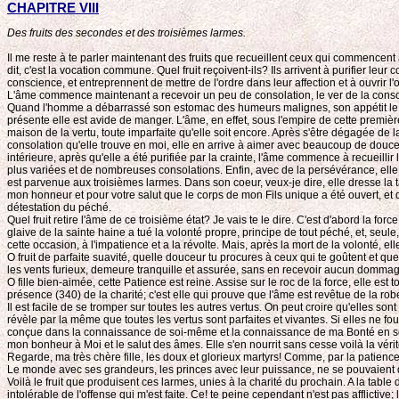
CHAPITRE VIII
Des fruits des secondes et des troisièmes larmes.
Il me reste à te parler maintenant des fruits que recueillent ceux qui commencent à
dit, c'est la vocation commune. Quel fruit reçoivent-ils? Ils arrivent à purifier leu
conscience, et entreprennent de mettre de l'ordre dans leur affection et à ouvrir l'
L'âme commence maintenant a recevoir un peu de consolation, le ver de la conscien
Quand l'homme a débarrassé son estomac des humeurs malignes, son appétit le porte
présente elle est avide de manger. L'âme, en effet, sous l'empire de cette première
maison de la vertu, toute imparfaite qu'elle soit encore. Après s'être dégagée de l
consolation qu'elle trouve en moi, elle en arrive à aimer avec beaucoup de douc
intérieure, après qu'elle a été purifiée par la crainte, l'âme commence à recueillir
plus variées et de nombreuses consolations. Enfin, avec de la persévérance, elle rec
est parvenue aux troisièmes larmes. Dans son coeur, veux-je dire, elle dresse la ta
mon honneur et pour votre salut que le corps de mon Fils unique a été ouvert, et
détestation du péché.
Quel fruit retire l'âme de ce troisième état? Je vais te le dire. C'est d'abord la f
glaive de la sainte haine a tué la volonté propre, principe de tout péché, et, seule,
cette occasion, à l'impatience et a la révolte. Mais, après la mort de la volonté, e
O fruit de parfaite suavité, quelle douceur tu procures à ceux qui te goûtent et que
les vents furieux, demeure tranquille et assurée, sans en recevoir aucun dommage, 
O fille bien-aimée, cette Patience est reine. Assise sur le roc de la force, elle est
présence (340) de la charité; c'est elle qui prouve que l'âme est revêtue de la rob
Il est facile de se tromper sur toutes les autres vertus. On peut croire qu'elles son
révèle par la même que toutes les vertus sont parfaites et vivantes. Si elles ne four
conçue dans la connaissance de soi-même et la connaissance de ma Bonté en soi, où e
mon bonheur à Moi et le salut des âmes. Elle s'en nourrit sans cesse voilà la vérit
Regarde, ma très chère fille, les doux et glorieux martyrs! Comme, par la patience,
Le monde avec ses grandeurs, les princes avec leur puissance, ne se pouvaient dé
Voilà le fruit que produisent ces larmes, unies à la charité du prochain. A la ta
intolérable de l'offense qui m'est faite. Ce! te peine cependant n'est pas afflictiv