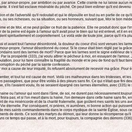
s, par amour-propre, par ambition ou par avarice. Cette crainte ne lui laisse aucun r
ante. Il s'est fait esclave misérable du péché. On peut bien estimer qu'il est devenu 
tion et de l'adversité qu'il redoutait et qui le dépouille en tout ou en partie de ce qu
ts, ou ses richesses, ou sa situation, ou ses honneurs, suivant que, Moi le bon médec
me et de Moi, et ne peut goûter ce fruit de la patience. Elle ne produit donc que l
 de la peine est égale à l'amour qu'il avait pour le bien qui lui est enlevé, et il en 
ent spirituellement et corporellement. Le voilà vide de toute joie, parce qu'il n'a pl
 aussi et avant tout l'amour désordonné, la douleur du coeur d'où sont venues les l
l'amour-propre, l'amour désordonné du coeur. Si le coeur était bien réglé par la gr
ondains sont des larmes de mort? Parce que les larmes sont le signe extérieur de la
la prospérité (333), j'ai voulu attirer le pécheur à moi, en essayant de l'amour. Je l'
ulation, pour lui faire connaître la fragilité du monde et le peu de fond qu'il faut fa
corruption du péché par la sainte confession.
 moi a cause de leur iniquité, ils refusent absolument de recevoir ma grâce. Pour é
ntier, et tout lui est cause de mort. Voilà ces malheureux dans les tristesses, et le
mes passagères, que pour être voilés à des pleurs sans fin. Ce qui n'était que fini de
 que, s'ils l'avaient voulu, ils se seraient épargné ces larmes éternelles, avec (335)
as, la haine ou l'amour qui sont dans l'âme, de soi, ne durent pas nécessairement tou
e finira pas; et si l'on meurt dans la haine, l'on demeure dans cette haine sans fin, 
sont de ma miséricorde et de la charité fraternelle, que goûtent mes saints les uns a
is la Vie éternelle. Par conséquent, ni prières, ni aumônes, ni bonne action qui puis
ance de mes saints commandements dans le corps mystique de la sainte Église, sous c
incements de dents. Ce sont des martyrs du démon, qui leur donne la récompense qu'i
ns ce temps qui passe, et à la mort, pour toujours, la compagnie des démons (336)