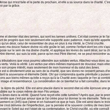
offense qui m'est faite et la perte du prochain, et elle a sa source dans la charité.
oi par la grâce.
rième et dernier état des larmes, qui sont les larmes unitives. Cet état comme je te l'
it tant de progrès que non seulement elle supporte avec patience, mais qu'elle appell
 qu'un désir, celui de ressembler de plus en plus à ma Vérité, le Christ crucifié.
tie avec ma douce Nature divine où elle goûte le lait, comme l'enfant dont les cris s'a
epose sur le sein de ma divine charité, et applique les lèvres du saint désir, sur la ch
 Père éternel, qui suis la voie, parce qu'en moi Père éternel, ne se peut rencontrer
tribulations que vous pourrez atteindre aux solides vertus. Attachez-vous donc au coe
 la vertu. Voilà la vérité. Les vertus par elles-mêmes manquent de douceur, mais el
de son propre intérêt, mais seulement de mon honneur et du salut des âmes.
 est si étroitement unie au sein de la charité, que ses lèvres ne cessent jamais d'e
 goûtant la souveraine et éternelle Déité. Oh! qui comprendra quelle plénitude y pu
ins aux biens mêmes qu'elle a reçus qu'à la Charité avec laquelle je l'en ai combl
on image et ressemblance. La considération de ce bienfait lui a fait connaître, dans le
de la lèpre du péché. Elle est ainsi placée dans le second état où elle éprouve un
châtiée sur le corps même de mon Fils unique.
les âmes dans la vérité. Quand l'une reçoit-elle cette lumière? Après que, par le prem
mprendre que c'est par amour que je l'ai créée pour lui donner la vie éternelle. Telle 
quement ce (345) que j'aime et en haïssant ce que je hais. Elle est ainsi dans le troi
 s'est délivrée de l'imperfection, par la pensée et le souvenir continu de mes bien
vant le Soleil qui est l'objet de sa contemplation, le Christ crucifié, où elle connaî