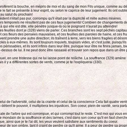
ue profèrent la bouche, en mépris de moi et du sang de mon Fils unique, comme au 
 le fait se présente à leur esprit, ou selon le caprice de leur jugement. Ils ont ou
 au salut du prochain!
èdent n'était pas pur, corrompu qu'il était par la duplicité et mille autres misères.
eurs temporels ne résultent pas de ces faux jugements! Combien de changements de
 qui elle est dite, elle pénètre jusque-là où le poignard n'aurait pu atteindre!
des feuilles dont je (328) viens de parler. Ces branches sont les sept péchés capit
et ces fleurs des pensées mauvaises, et ces feuilles des paroles de haine, et ces fru
t prendre une autre direction; ils traînent à terre, vers les biens fragiles et désor
bles à eux-mêmes. Ils sont toujours inquiets, toujours vides, et c'est juste, puisqu'i
 périssables, et ils sont infinis dans leur être, puisque leur être ne finira jamais,
sus de lui. Il ne peut donc être rassasié et trouver son repos que dans un être plu
nuel, en une tristesse qui ne lui laisse point de relâche. La souffrance (329) amène l
is il y a différentes sortes de vents, comme je te l'expliquerai (330).
lui de l'adversité, celui de la crainte et celui de la conscience Cela fait quatre ven
t le pouvoir, il multipliera les injustices. Son coeur, plein de vanité, sera partag
ale de l'arbre qui est corrompue, et qui corrompt tout le reste. C'est moi qui vous e
 le mondain de la souffrance et des larmes, c'est dans son coeur qu'il en faut cherch
 que, ainsi que je te l'ai dit, les yeux veulent satisfaire aux sentiments du coeur.
 peur de son ombre, tant il craint de perdre ce qu'il aime. Il a peur de perdre sa pro