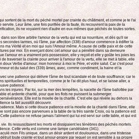
qui sortent de la mort du péché mortel par crainte du châtiment, et comme je te l'ai
 servile. Leur âme, une fois purifiée de la faute, ils recouvrent la paix de la
 purification, ils ne voyaient rien d'autre en eux-mêmes que péchés de toutes sortes.
 son libre arbitre l'amour de la vertu qui est sa nourriture, et dès qu'il se
t les secondes larmes, où l'âme, par affection (338) d'amour commence à édifier la
 dans ma Vérité et en moi qui suis l'Amour même. A cause de cette paix et de cette
éatures par moi. En exerçant donc cet amour qui a pénétré dans sa demeure
e l'amour en a vraiment pris possession, elle y reçoit et elle y goûte les joies les
e traverser la crainte pour arriver à l'amour de la vertu, elle se met à table, elle
 mon doux Verbe d'amour: mon honneur à moi le Père, et votre salut. Car c'est pour
onneur et du salut des (339) âmes, avec, comme condiment, la haine et la
 avec une patience qui délivre l'âme de tout scandale et de toute souffrance; car le
spirituelles et temporelles, comme je te l'ai dit plus haut, et se laisse aller, a
 suave patience.
ns les injures. Par toi, sur la mer des tempêtes, la nacelle de l'âme ballottée par
ble et ardente charité, pour que les flots ne puissent la submerger.
 persévérance. Elle est la moelle de la charité. C'est elle qui révèle au dehors la
ence la fait aussitôt découvrir.
a patience. Mais si cette douce patience est la moelle de la charité dans l'âme, elle
s ne sont pas encore parvenues a la table de la très sainte Croix, où la patience est
te patience ne refuse jamais l'aliment qui lui est servi sur cette table, et qui est
vie. Ils ressuscitaient les morts et dissipaient les ténèbres des péchés mortels.
patience. Cette vertu est comme une lampe candélabre (341).
mmaculé mon Fils unique, dans un désir ardent et douloureux, dans une tristesse
a détruit toute crainte et tout amour-propre par lequel on est sensible à sa propre