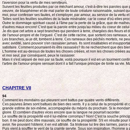
l'aversion pour la vertu de mes serviteurs.
Suivent les feuilles produites par ce méchant amour, c'est-à-dire les paroles q
oeuvre, de blasphémer et de mal parler de toute créature raisonnable, suivant que
moi, pour confesser ses fautes, et s'employer, par amour, au service de la vertu et
Telles sont les feuilles souillées de la faute misérable; car le coeur d'où elles proc
Outre le dommage spirituel causé à l'âme par la perte de la grâce, que de malh
d'autres maux encore! C'est que la parole entre jusqu'au milieu du coeur de celui à
Je dis que cet arbre a sept branches qui pendent à terre, chargées des fleurs et 
de l'amour-propre et de l'orgueil. C'est de cette racine, que sortent ces rameaux, 
Les branches, ai-je dit, tombent à terre. Ces rameaux des péchés mortels, ne peuven
avec avidité, sans pouvoir s'en rassasier jamais. Ils sont insatiables et insupporta
satisfaire. Comment pourraient-ils être rassasiés? Ils ne recherchent que des biens
L'homme est au-dessus de toutes les choses créées, et non les choses créées au-des
et moi seul, par conséquent, peux le rassasier.
Mais il s'est séparé de moi par sa faute, voilà pourquoi il est en un tourment conti
l'arbre de l'amour-propre sensuel dont il a fait l'unique principe de tonte sa vie. Ma
CHAPITRE VII
94
Comment les mondains qui pleurent sont battus par quatre vents différents.
Ces pauvres âmes sont battues de bien des vents. Il y a celui de la prospérité et ce
grande estime de soi-même, accompagnée du mépris du prochain. Si le mondain détien
gloire. Et combien d'autres vices encore que la langue ne pourrait raconter.
Le souffle de la prospérité est-il lui-même corrompu? Non! C'est la souche princip
bon. Il ne peut donc être mauvais, ce souffle de la prospérité. S'il en résulte pour
avoir. Ne pouvant l'obtenir, il en est attristé. Sa tristesse lui tire des larmes, parce
Puis vient à souffler le vent de la crainte servile. Sous son inspiration, l'homme a