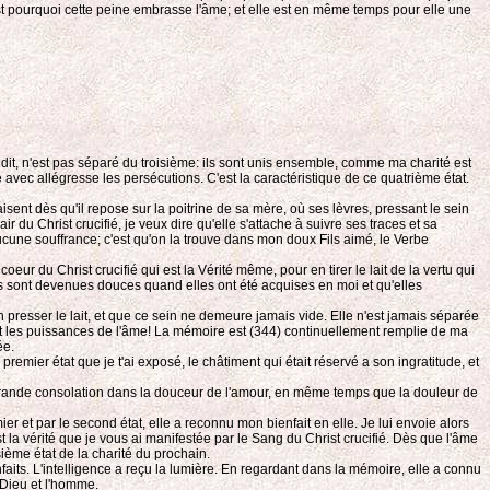
 C'est pourquoi cette peine embrasse l'âme; et elle est en même temps pour elle une
ai dit, n'est pas séparé du troisième: ils sont unis ensemble, comme ma charité est
e avec allégresse les persécutions. C'est la caractéristique de ce quatrième état.
paisent dès qu'il repose sur la poitrine de sa mère, où ses lèvres, pressant le sein
air du Christ crucifié, je veux dire qu'elle s'attache à suivre ses traces et sa
 aucune souffrance; c'est qu'on la trouve dans mon doux Fils aimé, le Verbe
ur du Christ crucifié qui est la Vérité même, pour en tirer le lait de la vertu qui
les sont devenues douces quand elles ont été acquises en moi et qu'elles
n presser le lait, et que ce sein ne demeure jamais vide. Elle n'est jamais séparée
isent les puissances de l'âme! La mémoire est (344) continuellement remplie de ma
ée.
 premier état que je t'ai exposé, le châtiment qui était réservé a son ingratitude, et
e grande consolation dans la douceur de l'amour, en même temps que la douleur de
ier et par le second état, elle a reconnu mon bienfait en elle. Je lui envoie alors
est la vérité que je vous ai manifestée par le Sang du Christ crucifié. Dès que l'âme
sième état de la charité du prochain.
faits. L'intelligence a reçu la lumière. En regardant dans la mémoire, elle a connu
t Dieu et l'homme.