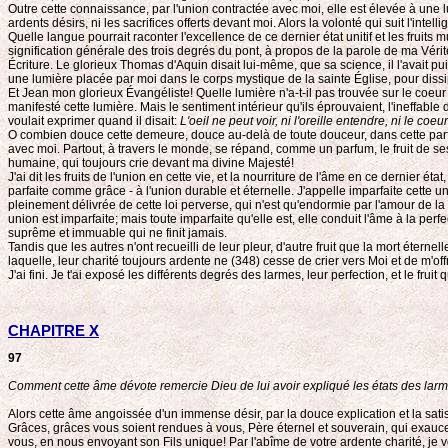
Outre cette connaissance, par l'union contractée avec moi, elle est élevée à une 
ardents désirs, ni les sacrifices offerts devant moi. Alors la volonté qui suit l'in
Quelle langue pourrait raconter l'excellence de ce dernier état unitif et les fruits 
signification générale des trois degrés du pont, à propos de la parole de ma Vérité.
Écriture. Le glorieux Thomas d'Aquin disait lui-même, que sa science, il l'avait pu
une lumière placée par moi dans le corps mystique de la sainte Église, pour dissip
Et Jean mon glorieux Évangéliste! Quelle lumière n'a-t-il pas trouvée sur le coeur
manifesté cette lumière. Mais le sentiment intérieur qu'ils éprouvaient, l'ineffable 
voulait exprimer quand il disait:
L'oeil ne peut voir, ni l'oreille entendre, ni le c
O combien douce cette demeure, douce au-delà de toute douceur, dans cette parf
avec moi. Partout, à travers le monde, se répand, comme un parfum, le fruit de s
humaine, qui toujours crie devant ma divine Majesté!
J'ai dit les fruits de l'union en cette vie, et la nourriture de l'âme en ce dernie
parfaite comme grâce - à l'union durable et éternelle. J'appelle imparfaite cette u
pleinement délivrée de cette loi perverse, qui n'est qu'endormie par l'amour de la ve
union est imparfaite; mais toute imparfaite qu'elle est, elle conduit l'âme à la perf
suprême et immuable qui ne finit jamais.
Tandis que les autres n'ont recueilli de leur pleur, d'autre fruit que la mort éternel
laquelle, leur charité toujours ardente ne (348) cesse de crier vers Moi et de m'offr
J'ai fini. Je t'ai exposé les différents degrés des larmes, leur perfection, et le fruit 
CHAPITRE X
97
Comment cette âme dévote remercie Dieu de lui avoir expliqué les états des larm
Alors cette âme angoissée d'un immense désir, par la douce explication et la satisf
Grâces, grâces vous soient rendues à vous, Père éternel et souverain, qui exauc
vous, en nous envoyant son Fils unique! Par l'abîme de votre ardente charité, je 