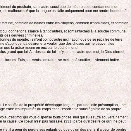
détriment du prochain, sans autre souci que de médire et de condamner mon
blié, les malheureux! que la langue est faite uniquement pour me rendre honneur à
 fortune, combien de haines entre les citoyens, combien d'homicides, et combien
aux qui donnent naissance à tant d'autres, et sont rattachés à la souche commune
its des oeuvres criminelles.
donnés du monde; ils n'ont point d'autre inclination que de se repaître de terre
ls ne s'appliquent à désirer et à vouloir que des choses qui ne peuvent les
 bien que la grâce meure en eux par le péché mortel.
s grand que lui. Au-dessus de lui il n'y a rien d'autre que moi, le Dieu éternel,
es larmes. Puis, les vents contraires se mettent à souffler, et viennent battre
ts. Le souffle de la prospérité développe l'orgueil, par une folle présomption, une
é entre les impuretés du corps et de l'esprit et le souci égoïste de sa propre
nvoie, c'est moi qui vous dispense toute chose, moi qui suis l'Etre souverainement
er la cause. Ce coeur n'est pas rassasié, (331) parce qu'il désire ce qu'il ne peut
pre vie, il a peur de perdre ses enfants ou quelqu'un des siens, il a peur de perdre