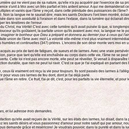
lumière qui ne vient pas de sa nature, qu'elle n'a pu acquérir par l'exercice de sa 
telligence s'unit à Moi avec un très parfait et très ardent amour. A qui me demanderai
multiples et variés que l'âme y reçoit, dans cette plénitude des puissances de l'âme? C
 Non la langue ne le saurait dire; mais les saints Docteurs l'ont bien montré, éclairé
isée dans son assiduité à l'oraison et dans l'extase, dans la lumière qui éclairait d
er les ténèbres de l'erreur.
 du Christ, ma Vérité! C'est avec cette lumière qu'il avait puisée là que, si longte
douceur qu'ils goûtaient, la parfaite union qu'ils avaient avec moi, la langue ne le p
oeur imaginer le bonheur que Dieu a préparé et donnera au dernier jour à ceux qui l'ai
aite union de l'âme avec moi! La volonté elle-même n'est plus vraiment intermédia
es humbles et continuelles (347) prières. L'encens de son désir monte vers moi en u
r état, acquis au prix de tant de fatigues, de sueurs et de larmes. Avec une vraie per
nion, parce que tant qu'elle est enchaînée au corps dans cette vie, l'âme ne se peut 
rtu. Cette loi n'est pas encore morte, elle peut se réveiller, Si venait à disparaître l
ection durable, que rien ne peut lui ravir. C'est ce que je t'ai expliqué en parlant d
le, ceux-là vraiment ont reçu la vie pour toujours. Ils sont passés des larmes à l'allég
ir pour vous ces larmes de feu dont, dont je t'ai déjà parlé.
que l'âme en retire. Ce fruit, t'ai-je dit, c'est, pour les parfaits la vie éternelle, et p
es, et lui adresse trois demandes.
action qu'elle avait reçues de la Vérité, sur les états des larmes, lui disait, dans l
ez les saints désirs et vous passionnez d'amour pour notre salut! qui par amour, 
vous demande grâce et miséricore! Je voudrais pouvoir, dans la pureté et dans la lu