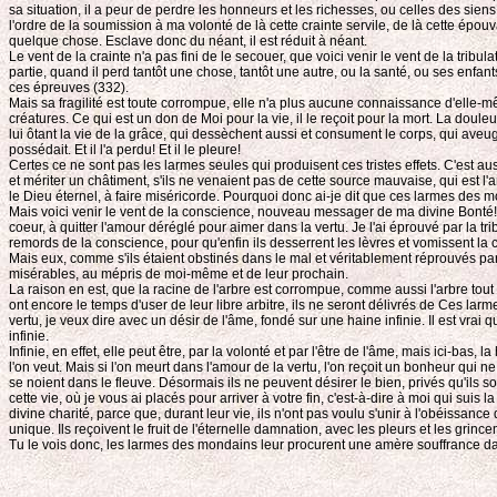
sa situation, il a peur de perdre les honneurs et les richesses, ou celles des sien
l'ordre de la soumission à ma volonté de là cette crainte servile, de là cette épouv
quelque chose. Esclave donc du néant, il est réduit à néant.
Le vent de la crainte n'a pas fini de le secouer, que voici venir le vent de la tribula
partie, quand il perd tantôt une chose, tantôt une autre, ou la santé, ou ses enfan
ces épreuves (332).
Mais sa fragilité est toute corrompue, elle n'a plus aucune connaissance d'elle-mê
créatures. Ce qui est un don de Moi pour la vie, il le reçoit pour la mort. La douleur
lui ôtant la vie de la grâce, qui dessèchent aussi et consument le corps, qui aveugl
possédait. Et il l'a perdu! Et il le pleure!
Certes ce ne sont pas les larmes seules qui produisent ces tristes effets. C'est
et mériter un châtiment, s'ils ne venaient pas de cette source mauvaise, qui est 
le Dieu éternel, à faire miséricorde. Pourquoi donc ai-je dit que ces larmes des m
Mais voici venir le vent de la conscience, nouveau messager de ma divine Bonté! Par 
coeur, à quitter l'amour déréglé pour aimer dans la vertu. Je l'ai éprouvé par la trib
remords de la conscience, pour qu'enfin ils desserrent les lèvres et vomissent la 
Mais eux, comme s'ils étaient obstinés dans le mal et véritablement réprouvés par
misérables, au mépris de moi-même et de leur prochain.
La raison en est, que la racine de l'arbre est corrompue, comme aussi l'arbre tout e
ont encore le temps d'user de leur libre arbitre, ils ne seront délivrés de Ces lar
vertu, je veux dire avec un désir de l'âme, fondé sur une haine infinie. Il est vrai
infinie.
Infinie, en effet, elle peut être, par la volonté et par l'être de l'âme, mais ici-b
l'on veut. Mais si l'on meurt dans l'amour de la vertu, l'on reçoit un bonheur qui n
se noient dans le fleuve. Désormais ils ne peuvent désirer le bien, privés qu'ils 
cette vie, où je vous ai placés pour arriver à votre fin, c'est-à-dire à moi qui su
divine charité, parce que, durant leur vie, ils n'ont pas voulu s'unir à l'obéiss
unique. Ils reçoivent le fruit de l'éternelle damnation, avec les pleurs et les gr
Tu le vois donc, les larmes des mondains leur procurent une amère souffrance da