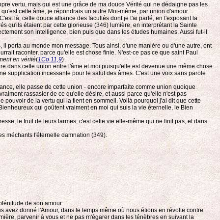
propre vertu, mais qui est une grâce de ma douce Vérité qui ne dédaigne pas les
t ce qu'est cette âme, je répondrais un autre Moi-même, par union d'amour.
'est là, cette douce alliance des facultés dont je t'ai parlé, en t'exposant la
s qu'ils étaient par cette glorieuse (346) lumière, en interprétant la Sainte
irectement son intelligence, bien puis que dans les études humaines. Aussi fut-il
mps, il porta au monde mon message. Tous ainsi, d'une manière ou d'une autre, ont
ourrait raconter, parce qu'elle est chose finie. N'est-ce pas ce que saint Paul
ment en vérité
(
1Co 11,9
)
.
ire dans cette union entre l'âme et moi puisqu'elle est devenue une même chose
ne supplication incessante pour le salut des âmes. C'est une voix sans parole
sévérance, elle passe de cette union - encore imparfaite comme union quoique
vraiment rassasier de ce qu'elle désire, et aussi parce qu'elle n'est pas
e pouvoir de la vertu qui la tient en sommeil. Voilà pourquoi j'ai dit que cette
es Bienheureux qui goûtent vraiment en moi qui suis la vie éternelle, le Bien
resse; le fruit de leurs larmes, c'est cette vie elle-même qui ne finit pas, et dans
our les méchants l'éternelle damnation (349).
a plénitude de son amour:
nous avez donné l'Amour, dans le temps même où nous étions en révolte contre
mière, parvenir à vous et ne pas m'égarer dans les ténèbres en suivant la