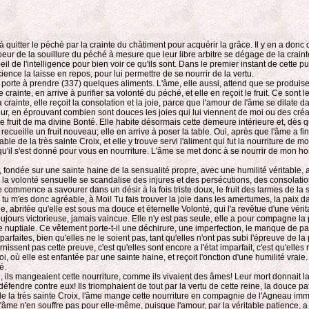
 quitter le péché par la crainte du châtiment pour acquérir la grâce. Il y en a donc 
r coeur de la souillure du péché à mesure que leur libre arbitre se dégage de la crainte
oeil de l'intelligence pour bien voir ce qu'ils sont. Dans le premier instant de cette
ce la laisse en repos, pour lui permettre de se nourrir de la vertu.
 à prendre (337) quelques aliments. L'âme, elle aussi, attend que se produise dans
 crainte, en arrive à purifier sa volonté du péché, et elle en reçoit le fruit. Ce son
a crainte, elle reçoit la consolation et la joie, parce que l'amour de l'âme se dilate
eur, en éprouvant combien sont douces les joies qui lui viennent de moi ou des cr
 le fruit de ma divine Bonté. Elle habite désormais cette demeure intérieure et, dès qu
ueille un fruit nouveau; elle en arrive à poser la table. Oui, après que l'âme a fini d
ble de la très sainte Croix, et elle y trouve servi l'aliment qui fut la nourriture de
 qu'il s'est donné pour vous en nourriture. L'âme se met donc à se nourrir de mon h
orce, fondée sur une sainte haine de la sensualité propre, avec une humilité véritable,
 la volonté sensuelle se scandalise des injures et des persécutions, des consolations 
lle commence a savourer dans un désir à la fois triste doux, le fruit des larmes de la
 tu m'es donc agréable, à Moi! Tu fais trouver la joie dans les amertumes, la paix da
abritée qu'elle est sous ma douce et éternelle Volonté, qui l'a revêtue d'une vérita
 toujours victorieuse, jamais vaincue. Elle n'y est pas seule, elle a pour compagne la
e nuptiale. Ce vêtement porte-t-il une déchirure, une imperfection, le manque de pati
t parfaites, bien qu'elles ne le soient pas, tant qu'elles n'ont pas subi l'épreuve de l
nissent pas cette preuve, c'est qu'elles sont encore a l'état imparfait, c'est qu'elle
lle est enfantée par une sainte haine, et reçoit l'onction d'une humilité vraie. Cet
é.
 ils mangeaient cette nourriture, comme ils vivaient des âmes! Leur mort donnait la 
fendre contre eux! Ils triomphaient de tout par la vertu de cette reine, la douce 
ble de la très sainte Croix, l'âme mange cette nourriture en compagnie de l'Agneau i
e; l'âme n'en souffre pas pour elle-même, puisque l'amour, par la véritable patience, 