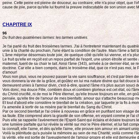
peine. Cette peine est pleine de douceur, au contraire; elle n'a pour objet, que l'
cause de joie, parce qu'elle lui fournit la preuve indiscutable de son union avec M
CHAPITRE IX
96
Du fruit des quatrièmes larmes: les larmes unitives.
Je t'ai parlé du fruit des troisièmes larmes. J'ai à t'entretenir maintenant du quat
unie à la charité du prochain, l'une étant la condition de l'autre. Mais l'âme a fa
L'âme méprise désormais toute joie, de quelque côté qu'elle lui vienne, et n'a plus
Le fruit qu'elle en reçoit est un repos parfait de l'esprit, une union étroite et sen
maternel, tuent de sa chair le lait. Ainsi l'âme (343), arrivée à ce dernier état, se r
doctrine. Car elle a bien compris, dans le troisième état, que ce n'est pas moi, le
d'amour!
Vous non plus, vous ne pouvez passer la vie sans souffrance, et c'est par bien des 
vous donnera la vie de la grâce, et goûtez en lui ma nature divine qui fait douce
demeurent unies à l'amour divin, c'est-à-dire, quand l'âme n'a plus aucun souci 
Vois donc, ma douce Fille, combien doux et combien glorieux est cet état, où l'âme
du Christ crucifié, ni de moi le Père éternel, qu'elle trouve toujours en elle, en
pensée, qu'elle tire de l'amour de mes bienfaits: amour qui s'attache beaucoup mo
Et tout d'abord elle considère le bienfait de la création, par laquelle je la fis à m
l'a amenée à sortir de sa misère par le bienfait du Sang du Christ.
Par ce second bienfait je l'ai créée à nouveau en grâce en purifiant son visage 
sa faute. Elle comprend alors la gravité de son offense, en voyant comme je l'ai 
Puis elle se rappelle l'avènement de l'Esprit-Saint qui éclaira et éclaire toujours 
une lumière parfaite qui lui révèle la vérité sur moi le Père éternel, et lui fait co
la connaît, elle l'aime, et dés qu'elle l'aime, elle prouve son amour en aimant uni
Voilà la plénitude qu'a puisée la mémoire au sein de ma Charité; voilà comme l'âme
la vérité, elle est sortie de l'aveuglement de l'amour-propre et elle est demeurée de