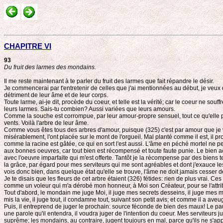
CHAPITRE VI
93
Du fruit des larmes des mondains.
Il me reste maintenant à te parler du fruit des larmes que fait répandre le désir.
Je commencerai par t'entretenir de celles que j'ai mentionnées au début, je veux
détriment de leur âme et de leur corps.
Toute larme, ai-je dit, procède du coeur, et telle est la vérité; car le coeur ne sou
leurs larmes. Sais-tu combien? Aussi variées que leurs amours.
Comme la souche est corrompue, par leur amour-propre sensuel, tout ce qu'elle prod
vents. Voilà l'arbre de leur âme.
Comme vous êtes tous des arbres d'amour, puisque (325) c'est par amour que je vous
misérablement, l'ont placée sur le mont de l'orgueil. Mal planté comme il est, il pr
comme la racine est gâtée, ce qui en sort l'est aussi. L'âme en péché mortel ne pe
aux bonnes oeuvres, car tout bien est récompensé et toute faute punie. Le bien ac
avec l'oeuvre imparfaite qui m'est offerte. Tantôt je la récompense par des biens te
la grâce, par égard pour mes serviteurs qui me sont agréables et dont j'exauce les v
vois donc bien, dans quelque état qu'elle se trouve, l'âme ne doit jamais cesser de
Je te disais que les fleurs de cet arbre étaient (326) fétides: rien de plus vrai.
comme un voleur qui m'a dérobé mon honneur, à Moi son Créateur, pour se l'attr
Tout d'abord, le mondain me juge Moi, il juge mes secrets desseins, il juge mes myst
mis la vie, il juge tout, il condamne tout, suivant son petit avis; et comme il a ave
Puis, il entreprend de juger le prochain: source féconde de bien des maux! Le pa
une parole qu'il entendra, il voudra juger de l'intention du coeur. Mes serviteurs j
suprême; les mondains, au contraire, jugent toujours en mal, parce qu'ils ne s'app