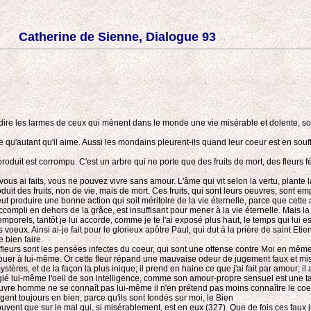
Catherine de Sienne, Dialogue 93
 dire les larmes de ceux qui mènent dans le monde une vie misérable et dolente, s
ffre qu'autant qu'il aime. Aussi les mondains pleurent-ils quand leur coeur est en souff
uit est corrompu. C'est un arbre qui ne porte que des fruits de mort, des fleurs féti
 ai faits, vous ne pouvez vivre sans amour. L'âme qui vit selon la vertu, plante la 
oduit des fruits, non de vie, mais de mort. Ces fruits, qui sont leurs oeuvres, sont 
ut produire une bonne action qui soit méritoire de la vie éternelle, parce que cett
compli en dehors de la grâce, est insuffisant pour mener à la vie éternelle. Mais la
mporels, tantôt je lui accorde, comme je te l'ai exposé plus haut, le temps qui lui e
oeux. Ainsi ai-je fait pour le glorieux apôtre Paul, qui dut à la prière de saint Etie
 bien faire.
 Ces fleurs sont les pensées infectes du coeur, qui sont une offense contre Moi en 
ibuer à lui-même. Or cette fleur répand une mauvaise odeur de jugement faux et m
ères, et de la façon la plus inique; il prend en haine ce que j'ai fait par amour; il 
uglé lui-même l'oeil de son intelligence, comme son amour-propre sensuel est une taie s
uvre homme ne se connaît pas lui-même il n'en prétend pas moins connaître le coeur 
ugent toujours en bien, parce qu'ils sont fondés sur moi, le Bien
uyent que sur le mal qui, si misérablement, est en eux (327). Que de fois ces faux 