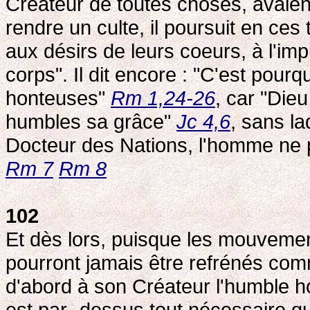
Créateur de toutes choses, avaient
rendre un culte, il poursuit en ces
aux désirs de leurs coeurs, à l'imp
corps". Il dit encore : "C'est pour
honteuses"
Rm 1,24-26
, car "Die
humbles sa grâce"
Jc 4,6
, sans l
Docteur des Nations, l'homme ne 
Rm 7
Rm 8
102
Et dès lors, puisque les mouveme
pourront jamais être refrénés comm
d'abord à son Créateur l'humble ho
est par- dessus tout nécessaire qu