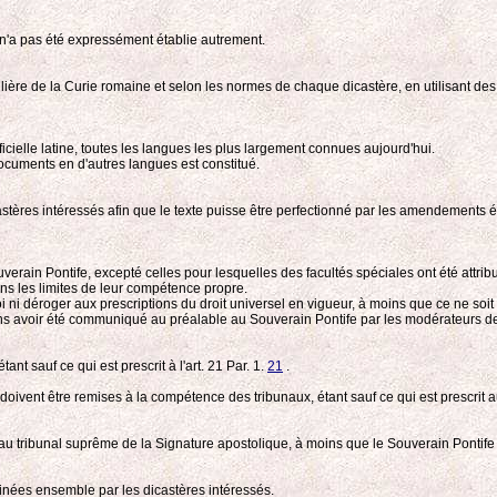
 n'a pas été expressément établie autrement.
ulière de la Curie romaine et selon les normes de chaque dicastère, en utilisant des fo
ficielle latine, toutes les langues les plus largement connues aujourd'hui.
documents en d'autres langues est constitué.
ères intéressés afin que le texte puisse être perfectionné par les amendements éve
erain Pontife, excepté celles pour lesquelles des facultés spéciales ont été attri
ns les limites de leur compétence propre.
 ni déroger aux prescriptions du droit universel en vigueur, à moins que ce ne soit
 sans avoir été communiqué au préalable au Souverain Pontife par les modérateurs d
nt sauf ce qui est prescrit à l'art. 21 Par. 1.
21
.
 doivent être remises à la compétence des tribunaux, étant sauf ce qui est prescrit a
 au tribunal suprême de la Signature apostolique, à moins que le Souverain Pontife
inées ensemble par les dicastères intéressés.