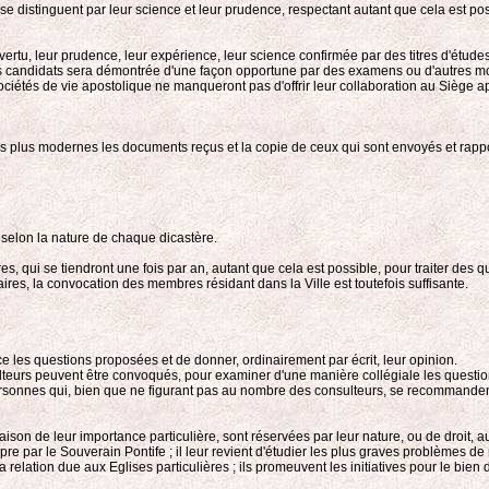
e distinguent par leur science et leur prudence, respectant autant que cela est poss
eur vertu, leur prudence, leur expérience, leur science confirmée par des titres d'étu
é des candidats sera démontrée d'une façon opportune par des examens ou d'autres 
ociétés de vie apostolique ne manqueront pas d'offrir leur collaboration au Siège ap
 plus modernes les documents reçus et la copie de ceux qui sont envoyés et rappo
 selon la nature de chaque dicastère.
qui se tiendront une fois par an, autant que cela est possible, pour traiter des qu
ires, la convocation des membres résidant dans la Ville est toutefois suffisante.
nce les questions proposées et de donner, ordinairement par écrit, leur opinion.
ulteurs peuvent être convoqués, pour examiner d'une manière collégiale les quest
es personnes qui, bien que ne figurant pas au nombre des consulteurs, se recommanden
raison de leur importance particulière, sont réservées par leur nature, ou de droi
e par le Souverain Pontife ; il leur revient d'étudier les plus graves problèmes de 
elation due aux Eglises particulières ; ils promeuvent les initiatives pour le bien de 