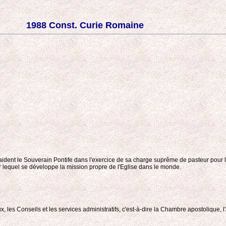
1988 Const. Curie Romaine
ident le Souverain Pontife dans l'exercice de sa charge suprême de pasteur pour le b
ar lequel se développe la mission propre de l'Eglise dans le monde.
ux, les Conseils et les services administratifs, c'est-à-dire la Chambre apostolique, 