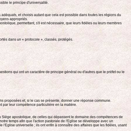
ible le principe d'universalité.
des adéquats, et choisis autant que cela est possible dans toutes les régions du
moyens appropriés.
ostolique, permettant, s'il est nécessaire, que leurs fidèles ou leurs membres
rtés dans un « protocole », classés, protégés.
estions qui ont un caractère de principe général ou d'autres que le préfet ou le
ions proposées et, si le cas se présente, donner une réponse commune.
t par leur compétence particulière en la matière.
t, au Siège apostolique, de celles qui dépassent le domaine des compétences de
notre temps afin que l'action pastorale de l'Eglise se développe avec un
l'Eglise universelle ; ils ont enfin à connaître des affaires que les fidèles, usant