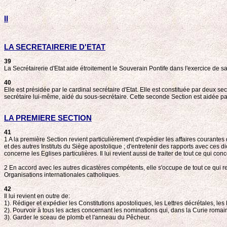
II
LA SECRETAIRERIE D'ETAT
39
La Secrétairerie d'Etat aide étroitement le Souverain Pontife dans l'exercice de 
40
Elle est présidée par le cardinal secrétaire d'Etat. Elle est constituée par deux sec
secrétaire lui-même, aidé du sous-secrétaire. Cette seconde Section est aidée 
LA PREMIERE SECTION
41
1 A la première Section revient particulièrement d'expédier les affaires courante
et des autres Instituts du Siège apostolique ; d'entretenir des rapports avec ces d
concerne les Eglises particulières. Il lui revient aussi de traiter de tout ce qui co
2 En accord avec les autres dicastères compétents, elle s'occupe de tout ce qui reg
Organisations internationales catholiques.
42
Il lui revient en outre de:
1). Rédiger et expédier les Constitutions apostoliques, les Lettres décrétales, les 
2). Pourvoir à tous les actes concernant les nominations qui, dans la Curie roma
3). Garder le sceau de plomb et l'anneau du Pêcheur.