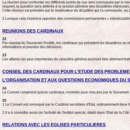
La réunion pour confronter les différents points de vue sera convoquée par le modé
requiert, la question sera déférée à la session plénière des dicastères intéressés.
Cette réunion est présidée par le modérateur du dicastère qui l'a convoquée, ou pa
2 Lorsque cela s'avérera opportun des commissions permanentes « interdicastériell
REUNIONS DES CARDINAUX
22
Par mandat du Souverain Pontife, les cardinaux qui président les dicastères se ré
informations et prendre des décisions.
23
Les affaires les plus importantes de caractère général pourront être utilement trait
CONSEIL DES CARDINAUX POUR L'ETUDE DES PROBLEMES
L'ORGANISATION ET AUX QUESTIONS ECONOMIQUES DU S
24
Le Conseil comprend quinze cardinaux, nommés pour cinq ans par le Souverain Pon
25
1 Le Conseil est convoqué par le Cardinal secrétaire d'Etat, ordinairement deux fo
2 Il a à connaître aussi de l'activité de l'Institut spécial, établi dans l'Etat de la 
RELATIONS AVEC LES EGLISES PARTICULIERES