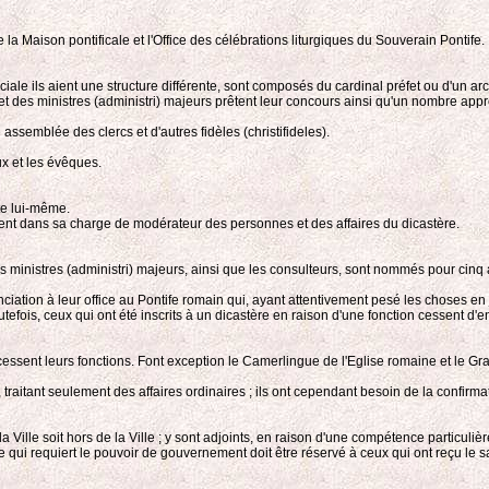
 Maison pontificale et l'Office des célébrations liturgiques du Souverain Pontife.
péciale ils aient une structure différente, sont composés du cardinal préfet ou d'un
t des ministres (administri) majeurs prêtent leur concours ainsi qu'un nombre appropr
 assemblée des clercs et d'autres fidèles (christifideles).
x et les évêques.
nte lui-même.
sident dans sa charge de modérateur des personnes et des affaires du dicastère.
es ministres (administri) majeurs, ainsi que les consulteurs, sont nommés pour cinq 
nciation à leur office au Pontife romain qui, ayant attentivement pesé les choses en
tefois, ceux qui ont été inscrits à un dicastère en raison d'une fonction cessent d'e
ssent leurs fonctions. Font exception le Camerlingue de l'Eglise romaine et le Grand
raitant seulement des affaires ordinaires ; ils ont cependant besoin de la confirmat
ille soit hors de la Ville ; y sont adjoints, en raison d'une compétence particulièr
ce qui requiert le pouvoir de gouvernement doit être réservé à ceux qui ont reçu le 