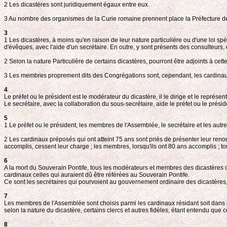
2 Les dicastères sont juridiquement égaux entre eux.
3 Au nombre des organismes de la Curie romaine prennent place la Préfecture de la
3
1 Les dicastères, à moins qu'en raison de leur nature particulière ou d'une loi s
d'évêques, avec l'aide d'un secrétaire. En outre, y sont présents des consulteurs, e
2 Selon la nature Particulière de certains dicastères, pourront être adjoints à cette
3 Les membres proprement dits des Congrégations sont, cependant, les cardinau
4
Le préfet ou le président est le modérateur du dicastère, il le dirige et le représe
Le secrétaire, avec la collaboration du sous-secrétaire, aide le préfet ou le pré
5
1 Le préfet ou le président, les membres de l'Assemblée, le secrétaire et les autr
2 Les cardinaux préposés qui ont atteint 75 ans sont priés de présenter leur reno
accomplis, cessent leur charge ; les membres, lorsqu'ils ont 80 ans accomplis ; tou
6
A la mort du Souverain Pontife, tous les modérateurs et membres des dicastères ce
cardinaux celles qui auraient dû être référées au Souverain Pontife.
Ce sont les secrétaires qui pourvoient au gouvernement ordinaire des dicastères, t
7
Les membres de l'Assemblée sont choisis parmi les cardinaux résidant soit dans la V
selon la nature du dicastère, certains clercs et autres fidèles, étant entendu que 
8