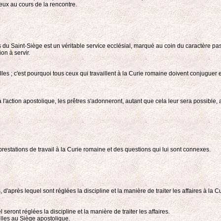
yeux au cours de la rencontre.
ts du Saint-Siège est un véritable service ecclésial, marqué au coin du caractère past
on à servir.
es ; c'est pourquoi tous ceux qui travaillent à la Curie romaine doivent conjuguer e
n à l'action apostolique, les prêtres s'adonneront, autant que cela leur sera possibl
restations de travail à la Curie romaine et des questions qui lui sont connexes.
d'après lequel sont réglées la discipline et la manière de traiter les affaires à l
ront réglées la discipline et la manière de traiter les affaires.
lles au Siège apostolique.