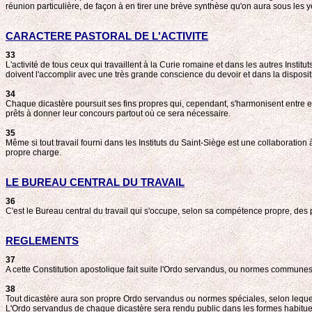
réunion particulière, de façon à en tirer une brève synthèse qu'on aura sous les 
CARACTERE PASTORAL DE L'ACTIVITE
33
L'activité de tous ceux qui travaillent à la Curie romaine et dans les autres Institu
doivent l'accomplir avec une très grande conscience du devoir et dans la dispositi
34
Chaque dicastère poursuit ses fins propres qui, cependant, s'harmonisent entre ell
prêts à donner leur concours partout où ce sera nécessaire.
35
Même si tout travail fourni dans les Instituts du Saint-Siège est une collaboratio
propre charge.
LE BUREAU CENTRAL DU TRAVAIL
36
C'est le Bureau central du travail qui s'occupe, selon sa compétence propre, des p
REGLEMENTS
37
A cette Constitution apostolique fait suite l'Ordo servandus, ou normes communes, 
38
Tout dicastère aura son propre Ordo servandus ou normes spéciales, selon lequel se
L'Ordo servandus de chaque dicastère sera rendu public dans les formes habitue