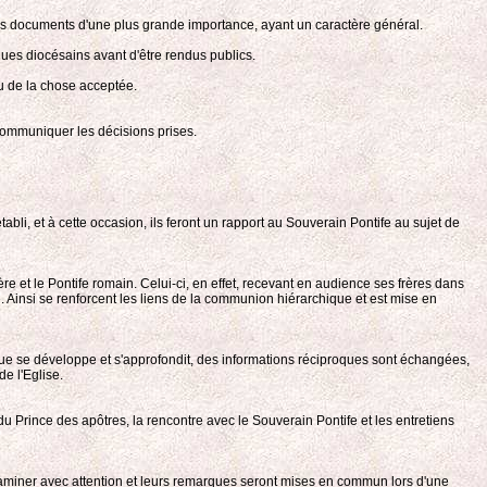
des documents d'une plus grande importance, ayant un caractère général.
ues diocésains avant d'être rendus publics.
au de la chose acceptée.
r communiquer les décisions prises.
tabli, et à cette occasion, ils feront un rapport au Souverain Pontife au sujet de
re et le Pontife romain. Celui-ci, en effet, recevant en audience ses frères dans
ité. Ainsi se renforcent les liens de la communion hiérarchique et est mise en
ique se développe et s'approfondit, des informations réciproques sont échangées,
e l'Eglise.
du Prince des apôtres, la rencontre avec le Souverain Pontife et les entretiens
'examiner avec attention et leurs remarques seront mises en commun lors d'une