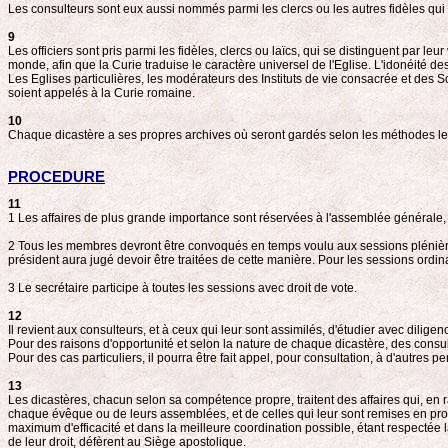
Les consulteurs sont eux aussi nommés parmi les clercs ou les autres fidèles qui s
9
Les officiers sont pris parmi les fidèles, clercs ou laïcs, qui se distinguent par l
monde, afin que la Curie traduise le caractère universel de l'Eglise. L'idonéit
Les Eglises particulières, les modérateurs des Instituts de vie consacrée et des S
soient appelés à la Curie romaine.
10
Chaque dicastère a ses propres archives où seront gardés selon les méthodes les
PROCEDURE
11
1 Les affaires de plus grande importance sont réservées à l'assemblée générale,
2 Tous les membres devront être convoqués en temps voulu aux sessions plénières, 
président aura jugé devoir être traitées de cette manière. Pour les sessions ordina
3 Le secrétaire participe à toutes les sessions avec droit de vote.
12
Il revient aux consulteurs, et à ceux qui leur sont assimilés, d'étudier avec dilige
Pour des raisons d'opportunité et selon la nature de chaque dicastère, des cons
Pour des cas particuliers, il pourra être fait appel, pour consultation, à d'autr
13
Les dicastères, chacun selon sa compétence propre, traitent des affaires qui, en 
chaque évêque ou de leurs assemblées, et de celles qui leur sont remises en propr
maximum d'efficacité et dans la meilleure coordination possible, étant respectée la r
de leur droit, défèrent au Siège apostolique.