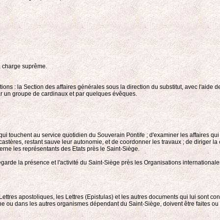
sa charge suprême.
tions : la Section des affaires générales sous la direction du substitut, avec l'aide d
par un groupe de cardinaux et par quelques évêques.
s qui touchent au service quotidien du Souverain Pontife ; d'examiner les affaires q
icastères, restant sauve leur autonomie, et de coordonner les travaux ; de diriger la
ncerne les représentants des Etats près le Saint-Siège.
arde la présence et l'activité du Saint-Siège près les Organisations internationales, 
Lettres apostoliques, les Lettres (Epistulas) et les autres documents qui lui sont con
ine ou dans les autres organismes dépendant du Saint-Siège, doivent être faites ou