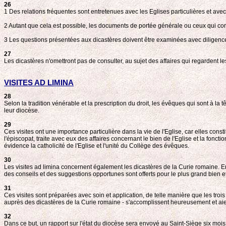
26
1 Des relations fréquentes sont entretenues avec les Eglises particulières et av
2 Autant que cela est possible, les documents de portée générale ou ceux qui co
3 Les questions présentées aux dicastères doivent être examinées avec diligence 
27
Les dicastères n'omettront pas de consulter, au sujet des affaires qui regardent le
VISITES AD LIMINA
28
Selon la tradition vénérable et la prescription du droit, les évêques qui sont à la 
leur diocèse.
29
Ces visites ont une importance particulière dans la vie de l'Eglise, car elles con
l'épiscopat, traite avec eux des affaires concernant le bien de l'Eglise et la fonct
évidence la catholicité de l'Eglise et l'unité du Collège des évêques.
30
Les visites ad limina concernent également les dicastères de la Curie romaine. En
des conseils et des suggestions opportunes sont offerts pour le plus grand bien e
31
Ces visites sont préparées avec soin et application, de telle manière que les troi
auprès des dicastères de la Curie romaine - s'accomplissent heureusement et aie
32
Dans ce but, un rapport sur l'état du diocèse sera envoyé au Saint-Siège six mois