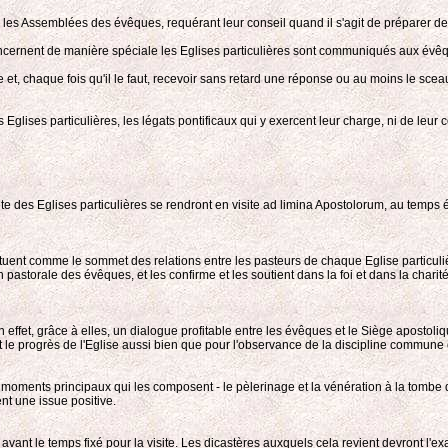
ec les Assemblées des évêques, requérant leur conseil quand il s'agit de préparer 
ncernent de manière spéciale les Eglises particulières sont communiqués aux évêq
et, chaque fois qu'il le faut, recevoir sans retard une réponse ou au moins le sce
s Eglises particulières, les légats pontificaux qui y exercent leur charge, ni de leu
tête des Eglises particulières se rendront en visite ad limina Apostolorum, au temps é
stituent comme le sommet des relations entre les pasteurs de chaque Eglise particuliè
ion pastorale des évêques, et les confirme et les soutient dans la foi et dans la char
 effet, grâce à elles, un dialogue profitable entre les évêques et le Siège apostol
t le progrès de l'Eglise aussi bien que pour l'observance de la discipline commune d
s moments principaux qui les composent - le pèlerinage et la vénération à la tombe 
nt une issue positive.
 avant le temps fixé pour la visite. Les dicastères auxquels cela revient devront l