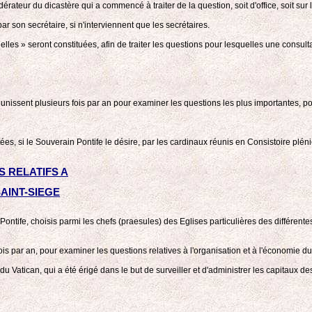
rateur du dicastère qui a commencé à traiter de la question, soit d'office, soit su
r son secrétaire, si n'interviennent que les secrétaires.
es » seront constituées, afin de traiter les questions pour lesquelles une consulta
unissent plusieurs fois par an pour examiner les questions les plus importantes, p
ées, si le Souverain Pontife le désire, par les cardinaux réunis en Consistoire plénie
 RELATIFS A
AINT-SIEGE
tife, choisis parmi les chefs (praesules) des Eglises particulières des différente
is par an, pour examiner les questions relatives à l'organisation et à l'économie du
Cité du Vatican, qui a été érigé dans le but de surveiller et d'administrer les capitaux d