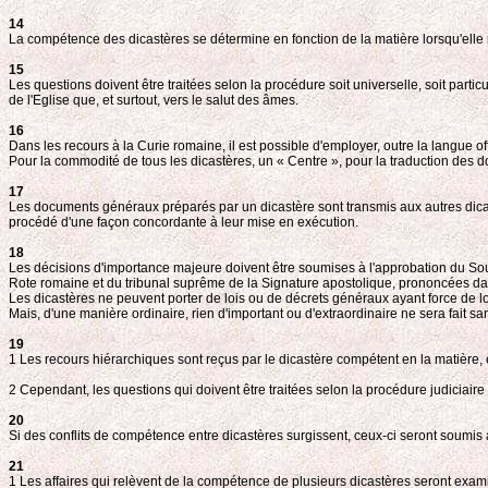
14
La compétence des dicastères se détermine en fonction de la matière lorsqu'elle
15
Les questions doivent être traitées selon la procédure soit universelle, soit partic
de l'Eglise que, et surtout, vers le salut des âmes.
16
Dans les recours à la Curie romaine, il est possible d'employer, outre la langue of
Pour la commodité de tous les dicastères, un « Centre », pour la traduction des 
17
Les documents généraux préparés par un dicastère sont transmis aux autres dicast
procédé d'une façon concordante à leur mise en exécution.
18
Les décisions d'importance majeure doivent être soumises à l'approbation du Souv
Rote romaine et du tribunal suprême de la Signature apostolique, prononcées da
Les dicastères ne peuvent porter de lois ou de décrets généraux ayant force de loi
Mais, d'une manière ordinaire, rien d'important ou d'extraordinaire ne sera fait
19
1 Les recours hiérarchiques sont reçus par le dicastère compétent en la matière, éta
2 Cependant, les questions qui doivent être traitées selon la procédure judiciaire
20
Si des conflits de compétence entre dicastères surgissent, ceux-ci seront soumis
21
1 Les affaires qui relèvent de la compétence de plusieurs dicastères seront exam