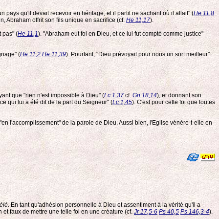
n pays qu'il devait recevoir en héritage, et il partit ne sachant où il allait" (
He 11,8
in, Abraham offrit son fils unique en sacrifice (cf.
He 11,17
).
 pas" (
He 11,1
). "Abraham eut foi en Dieu, et ce lui fut compté comme justice"
gnage" (
He 11,2
He 11,39
). Pourtant, "Dieu prévoyait pour nous un sort meilleur":
yant que "rien n'est impossible à Dieu" (
Lc 1,37
cf.
Gn 18,14
), et donnant son
 qui lui a été dit de la part du Seigneur" (
Lc 1,45
). C'est pour cette foi que toutes
re "en l'accomplissement" de la parole de Dieu. Aussi bien, l'Eglise vénère-t-elle en
vélé
. En tant qu'adhésion personnelle à Dieu et assentiment à la vérité qu'il a
n et faux de mettre une telle foi en une créature (cf.
Jr 17,5-6
Ps 40,5
Ps 146,3-4
).