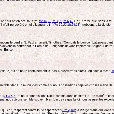
re pour obtenir ce salut (cf.
Mc 16,16
Jn 3,36
Jn 6,40
e.a.). "Parce que 'sans la foi .
 n'ait 'persévéré en elle jusqu'à la fin' (
Mt 10,22
Mt 24,13
), n'obtiendra la vie étern
ouvons le perdre; S. Paul en avertit Timothée: "Combats le bon combat, possédant fo
 nous devons la nourrir par la Parole de Dieu; nous devons implorer le Seigneur de l'a
e l'Eglise.
éatifique, but de notre cheminement ici-bas. Nous verrons alors Dieu "face à face" (
1
reflet dans un miroir, c'est comme si nous possédions déjà les choses merveilleuse
n" (
2Co 5,7
), et nous connaissons Dieu "comme dans un miroir, d'une manière confuse
quel nous vivons semble souvent bien loin de ce que la foi nous assure; les expérien
.
, qui crut, "espérant contre toute espérance" (
Rm 4,18
); la Vierge Marie qui, dans "l
; et tant d'autres témoins de la foi: "Enveloppés d'une si grande nuée de témoins, 