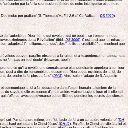
"présenter par la foi la soumission plénière de notre intelligence et de notre
s a Deo motæ per gratiam" (S. Thomas d'A.,
II-II 2,9
cf. Cc. Vatican I:
DS 3010
).
use de l'autorité de Dieu même qui révèle et qui ne peut ni se tromper ni nous
uves extérieures de sa Révélation" (ibid.,
DS 3009
). C'est ainsi que les miracles
ation, adaptés à l'intelligence de tous", des "motifs de crédibilité" qui montrent que
s révélées peuvent paraître obscures à la raison et à l'expérience humaines, mais
ultés ne font pas un seul doute" (Newman, apol.).
 comprendre ce qu'Il a révélé; une connaissance plus pénétrante appelera à son tour
on, c'est-à-dire de l'ensemble du dessein de Dieu et des mystères de la foi, de
ns, de rendre la foi plus parfaite" (
DV 5
). Ainsi, selon l'adage de S. Augustin
s et communique la foi a fait descendre dans l'esprit humain la lumière de la
 du savoir, si elle est menée d'une manière vraiment scientifique et si elle suit
i qui s'efforce, avec persévérance et humilité, de pénétrer les secrets des choses,
 soi. Par sa nature même, en effet, l'acte de foi a un caractère volontaire" (
DH
u plus haut point dans le Christ Jésus" (
DH 11
). En effet, le Christ a invité à la foi et
grâce à l'amour par lequel le Christ, élevé sur la croix, attire à lui tous les