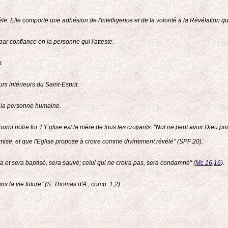
le. Elle comporte une adhésion de l'intelligence et de la volonté à la Révélation qu
 par confiance en la personne qui l'atteste.
t.
rs intérieurs du Saint-Esprit.
de la personne humaine.
ourrit notre foi. L'Eglise est la mère de tous les croyants. "Nul ne peut avoir Dieu po
smise, et que l'Eglise propose à croire comme divinement révélé" (SPF 20).
ra et sera baptisé, sera sauvé; celui qui ne croira pas, sera condamné" (
Mc 16,16
).
s la vie future" (S. Thomas d'A., comp. 1,2).