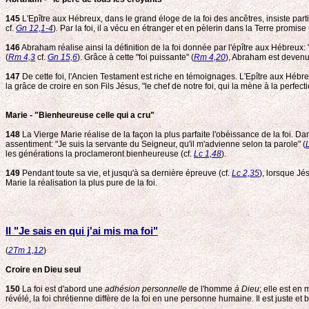
145
L'Epître aux Hébreux, dans le grand éloge de la foi des ancêtres, insiste part
cf.
Gn 12,1-4
). Par la foi, il a vécu en étranger et en pèlerin dans la Terre promise 
146
Abraham réalise ainsi la définition de la foi donnée par l'épître aux Hébreux: "
(
Rm 4,3
cf.
Gn 15,6
). Grâce à cette "foi puissante" (
Rm 4,20
), Abraham est devenu 
147
De cette foi, l'Ancien Testament est riche en témoignages. L'Epître aux Hébre
la grâce de croire en son Fils Jésus, "le chef de notre foi, qui la mène à la perfecti
Marie - "Bienheureuse celle qui a cru"
148
La Vierge Marie réalise de la façon la plus parfaite l'obéissance de la foi. Da
assentiment: "Je suis la servante du Seigneur, qu'il m'advienne selon ta parole" (
les générations la proclameront bienheureuse (cf.
Lc 1,48
).
149
Pendant toute sa vie, et jusqu'à sa dernière épreuve (cf.
Lc 2,35
), lorsque Jé
Marie la réalisation la plus pure de la foi.
II "Je sais en qui j'ai mis ma foi"
(
2Tm 1,12
)
Croire en Dieu seul
150
La foi est d'abord une
adhésion personnelle
de l'homme
à Dieu
; elle est e
révélé, la foi chrétienne diffère de la foi en une personne humaine. Il est juste et 