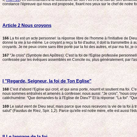
constance l'épreuve qui nous est proposée, fixant nos yeux sur le chef de notre foi
Article 2 Nous croyons
166
La foi est un acte personnel: la réponse libre de l'homme à l'initiative de Die
donné la vie à lui-même. Le croyant a reçu la foi d'autrui, il doit la transmettr
croyants. Je ne peux croire sans être porté par la foi des autres, et par ma foi, je c
167
"Je crois" (Symbole des Apôtres): C'est la foi de l'Eglise professée personne
confessée par les évêques assemblés en Concile ou, plus généralement, par l'assemb
I "Regarde, Seigneur, la foi de Ton Eglise"
168
C'est d'abord l'Eglise qui croit, et qui ainsi porte, nourrit et soutient ma foi.
nous sommes entraînés et amenés à confesser, nous aussi: "Je crois", "nous croyo
catéchumène: "Que demandes-tu à l'Eglise de Dieu?" Et la réponse: "La foi". "Que t
169
Le salut vient de Dieu seul; mais parce que nous recevons la vie de la foi à tr
salut" (Faustus de Riez, Spir. 1,2). Parce qu'elle est notre mère, elle est aussi l'édu
II Le langage de la foi