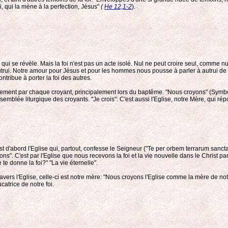
, qui la mène à la perfection, Jésus"
(
He 12,1-2
).
u qui se révèle. Mais la foi n'est pas un acte isolé. Nul ne peut croire seul, comme 
e à autrui. Notre amour pour Jésus et pour les hommes nous pousse à parler à autrui
ontribue à porter la foi des autres.
llement par chaque croyant, principalement lors du baptême. "Nous croyons" (Symbole
lée liturgique des croyants. "Je crois": C'est aussi l'Eglise, notre Mère, qui répon
 C'est d'abord l'Eglise qui, partout, confesse le Seigneur ("Te per orbem terrarum sanc
ns". C'est par l'Eglise que nous recevons la foi et la vie nouvelle dans le Chris
e donne la foi?" "La vie éternelle".
avers l'Eglise, celle-ci est notre mère: "Nous croyons l'Eglise comme la mère de not
catrice de notre foi.