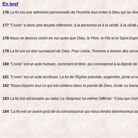
En bref
176
La foi est une adhésion personnelle de l'homme tout entier à Dieu qui se révè
177
"Croire" a donc une double référence: à la personne et à la vérité; à la vérité
178
Nous ne devons croire en nul autre que Dieu, le Père, le Fils et le Saint-Espri
179
La foi est un don surnaturel de Dieu. Pour croire, l'homme a besoin des secou
180
"Croire" est un acte humain, conscient et libre, qui correspond à la dignité 
181
"Croire" est un acte ecclésial. La foi de l'Eglise précède, engendre, porte et n
182
"Nous croyons tout ce qui est contenu dans la parole de Dieu, écrite ou tran
183
La foi est nécessaire au salut. Le Seigneur lui-même l'affirme: "Celui qui croi
184
"La foi est un avant-goût de la connaissance qui nous rendra bienheureux dan