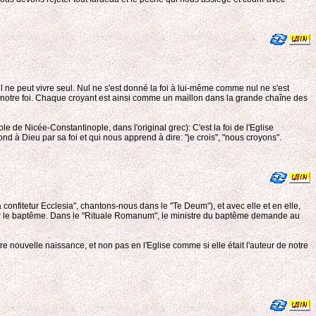
nul ne peut vivre seul. Nul ne s'est donné la foi à lui-même comme nul ne s'est
 de notre foi. Chaque croyant est ainsi comme un maillon dans la grande chaîne des
 de Nicée-Constantinople, dans l'original grec): C'est la foi de l'Eglise
d à Dieu par sa foi et qui nous apprend à dire: "je crois", "nous croyons".
ta confitetur Ecclesia", chantons-nous dans le "Te Deum"), et avec elle et en elle,
t par le baptême. Dans le "Rituale Romanum", le ministre du baptême demande au
re nouvelle naissance, et non pas en l'Eglise comme si elle était l'auteur de notre