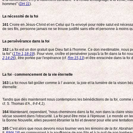
hommes" (
DH 11
).
La nécessité de la foi
161
Croire en Jésus-Christ et en Celui qui l'a envoyé pour notre salut est nécessai
de ses fils, personne jamais ne se trouve justifié sans elle et personne à moins qu'il
La persévérance dans la foi
162
La foi est un don gratuit que Dieu fait à l'homme. Ce don inestimable, nous p
la foi" (
1Tm 1,18-19
). Pour vivre, croître et persévérer jusqu'à la fin dans la foi
2,14-26
), être portée par l'espérance (cf.
Rm 15,13
) et être enracinée dans la foi d
La foi - commencement de la vie éternelle
163
La foi nous fait goûter comme à l' avance, la joie et la lumière de la vision b
éternelle:
Tandis que dès maintenant nous contemplons les bénédictions de la foi, comme un 
cf. S. Thomas d'A.,
II-II 4,1
).
164
Maintenant, cependant, "nous cheminons dans la foi, non dans la claire visio
vécue souvent dans l'obscurité. La foi peut être mise à l'épreuve. Le monde en le
la Bonne Nouvelle, elles peuvent ébranler la foi et devenir pour elle une tentation
165
C'est alors que nous devons nous tourner vers les
témoins de la foi
: Abraham
II,
RMA 18
) en communiant à la souffrance de son Fils et à la nuit de son tombeau