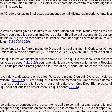
en communion mutuelle. Dès lors, il est encore moins contraire à notre dignité de 
on intime avec Lui.
ine: "Credere est actus intellectus assentientis veritati divinæ ex imperio voluntati
e vraies et intelligibles à la lumière de notre raison naturelle. Nous croyons "à ca
Dieu a voulu que les secours intérieurs du Saint-Esprit soient accompagnés des pre
sainteté de l'Eglise, sa fécondité et sa stabilité "sont des signes certains de la Révél
ican I:
DS 3008-3010
).
le se fonde sur la Parole même de Dieu, qui ne peut pas mentir. Certes, les vérité
lumière de la raison naturelle" (S. Thomas d'A.,
II-II 171,5
, obj. 3). "Dix mille diffic
 la foi que le croyant désire mieux connaître Celui en qui il a mis sa foi, et mieux
les yeux du coeur" (
Ep 1,18
) pour une intelligence vive des contenus de la Révélati
ours plus profonde l'intelligence de la Révélation, l'Esprit Saint ne cesse, par ses do
s y avoir de vrai désaccord entre elles. Puisque le même Dieu qui révèle les mystère
Vatican I:
DS 3017
). "C'est pourquoi la recherche méthodique, dans tous les domaines
rofanes et celles de la foi trouvent leur origine dans le même Dieu. Bien plus, celu
 soutient tous les êtres et les fait ce qu'ils sont" (
GS 36
).
olontaire; en conséquence, personne ne doit être contraint à embrasser la foi malgré
i cet appel oblige l'homme en conscience, il ne le contraint pas ... Cela est apparu a
s il n'a pas voulu l'imposer par la force à ses contradicteurs. Son royaume ... s'étend 