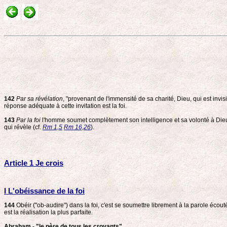
142
Par sa révélation
, "provenant de l'immensité de sa charité, Dieu, qui est in
réponse adéquate à cette invitation est la foi.
143
Par la foi
l'homme soumet complètement son intelligence et sa volonté à Dieu
qui révèle (cf.
Rm 1,5
Rm 16,26
).
Article 1 Je crois
I L'obéissance de la foi
144
Obéir ("ob-audire") dans la foi, c'est se soumettre librement à la parole éco
est la réalisation la plus parfaite.
Abraham - "le père de tous les croyants"