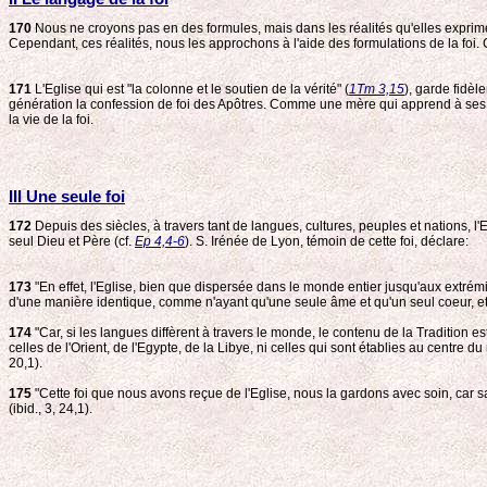
170
Nous ne croyons pas en des formules, mais dans les réalités qu'elles expriment
Cependant, ces réalités, nous les approchons à l'aide des formulations de la foi. C
171
L'Eglise qui est "la colonne et le soutien de la vérité" (
1Tm 3,15
), garde fidèl
génération la confession de foi des Apôtres. Comme une mère qui apprend à ses en
la vie de la foi.
III Une seule foi
172
Depuis des siècles, à travers tant de langues, cultures, peuples et nations, 
seul Dieu et Père (cf.
Ep 4,4-6
). S. Irénée de Lyon, témoin de cette foi, déclare:
173
"En effet, l'Eglise, bien que dispersée dans le monde entier jusqu'aux extrémité
d'une manière identique, comme n'ayant qu'une seule âme et qu'un seul coeur, et
174
"Car, si les langues diffèrent à travers le monde, le contenu de la Tradition est
celles de l'Orient, de l'Egypte, de la Libye, ni celles qui sont établies au centre d
20,1).
175
"Cette foi que nous avons reçue de l'Eglise, nous la gardons avec soin, car san
(ibid., 3, 24,1).