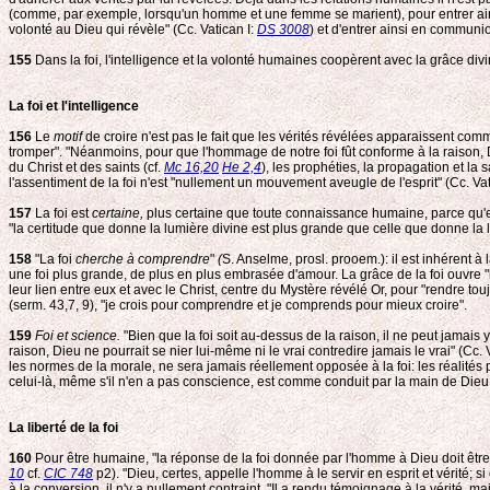
(comme, par exemple, lorsqu'un homme et une femme se marient), pour entrer ainsi 
volonté au Dieu qui révèle" (Cc. Vatican I:
DS 3008
) et d'entrer ainsi en communi
155
Dans la foi, l'intelligence et la volonté humaines coopèrent avec la grâce div
La foi et l'intelligence
156
Le
motif
de croire n'est pas le fait que les vérités révélées apparaissent comm
tromper". "Néanmoins, pour que l'hommage de notre foi fût conforme à la raison, 
du Christ et des saints (cf.
Mc 16,20
He 2,4
), les prophéties, la propagation et la 
l'assentiment de la foi n'est "nullement un mouvement aveugle de l'esprit" (Cc. Vat
157
La foi est
certaine,
plus certaine que toute connaissance humaine, parce qu'el
"la certitude que donne la lumière divine est plus grande que celle que donne la 
158
"La foi
cherche à comprendre
"
(
S. Anselme, prosl. prooem.): il est inhérent à
une foi plus grande, de plus en plus embrasée d'amour. La grâce de la foi ouvre "
leur lien entre eux et avec le Christ, centre du Mystère révélé Or, pour "rendre touj
(serm. 43,7, 9), "je crois pour comprendre et je comprends pour mieux croire".
159
Foi et science.
"Bien que la foi soit au-dessus de la raison, il ne peut jamai
raison, Dieu ne pourrait se nier lui-même ni le vrai contredire jamais le vrai" (Cc. 
les normes de la morale, ne sera jamais réellement opposée à la foi: les réalités p
celui-là, même s'il n'en a pas conscience, est comme conduit par la main de Dieu, qui
La liberté de la foi
160
Pour être humaine, "la réponse de la foi donnée par l'homme à Dieu doit être v
10
cf.
CIC 748
p2). "Dieu, certes, appelle l'homme à le servir en esprit et vérité; s
à la conversion, il n'y a nullement contraint. "Il a rendu témoignage à la vérité, mai