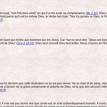
 envoyé, "son Fils bien-aimé" en qui Il a mis toute sa complaisance (
Mc 1,11
); Dieu 
st parce qu'il est lui-même Dieu, le Verbe fait chair: "Nul n'a jamais vu Dieu; le Fils 
27
).
it Saint qui révèle aux hommes qui est Jésus. Car "nul ne peut dire: 'Jésus est Seign
rit de Dieu" (
1Co 2,10-11
). Dieu seul connaît Dieu tout entier. Nous croyons
en
l'Es
us lui déclare que cette révélation ne lui est pas venue "de la chair et du sang, ma
mme a besoin de la grâce prévenante et aidante de Dieu, ainsi que des secours intéri
DV 5
).
. Il n'en est pas moins vrai que croire est un acte authentiquement humain. Il n'est co
pas contraire à notre propre dignité de croire ce que d'autres personnes nous disent