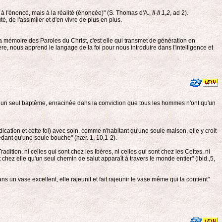
 à l'énoncé, mais à la réalité (énoncée)" (S. Thomas d'A.,
II-II 1,2
, ad 2).
, de l'assimiler et d'en vivre de plus en plus.
 la mémoire des Paroles du Christ, c'est elle qui transmet de génération en
, nous apprend le langage de la foi pour nous introduire dans l'intelligence et
par un seul baptême, enracinée dans la conviction que tous les hommes n'ont qu'un
édication et cette foi) avec soin, comme n'habitant qu'une seule maison, elle y croit
dant qu'une seule bouche" (hær. 1, 10,1-2).
adition, ni celles qui sont chez les Ibères, ni celles qui sont chez les Celtes, ni
st chez elle qu'un seul chemin de salut apparaît à travers le monde entier" (ibid.,5,
s un vase excellent, elle rajeunit et fait rajeunir le vase même qui la contient"