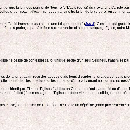
 et que la foi nous permet de "toucher". "L'acte (de foi) du croyant ne s'arrête pas
elles-ci permettent d'exprimer et de transmettre la foi, de la célébrer en communauté
ement "la foi transmise aux saints une fois pour toutes" (
Jud 3
). C'est elle qui garde
fants à parler, et par là même à comprendre et à communiquer, l'Eglise, notre Mère
l'Eglise ne cesse de confesser sa foi unique, reçue d'un seul Seigneur, transmise 
s de la terre, ayant reçu des apôtres et de leurs disciples la foi ... garde (cette pr
 elle les prêche, les enseigne et les transmet d'une voix unanime, comme ne possé
 un et identique. Et ni les Eglises établies en Germanie n'ont d'autre foi ou d'autre Tr
u monde ..." (ibid.) "Le message de l'Eglise est donc véridique et solide, puisque c'e
s cesse, sous l'action de l'Esprit de Dieu, telle un dépôt de grand prix renfermé dan