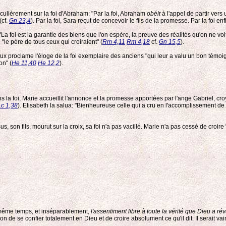
iculièrement sur la foi d'Abraham: "Par la foi, Abraham
obéit
à l'appel de partir vers u
(cf.
Gn 23,4
). Par la foi, Sara reçut de concevoir le fils de la promesse. Par la foi enf
La foi est la garantie des biens que l'on espère, la preuve des réalités qu'on ne voit
"le père de tous ceux qui croiraient" (
Rm 4,11
Rm 4,18
cf.
Gn 15,5
).
ux proclame l'éloge de la foi exemplaire des anciens "qui leur a valu un bon témoi
on" (
He 11,40
He 12,2
).
ns la foi, Marie accueillit l'annonce et la promesse apportées par l'ange Gabriel, cro
Lc 1,38
). Elisabeth la salua: "Bienheureuse celle qui a cru en l'accomplissement de ce
sus, son fils, mourut sur la croix, sa foi n'a pas vacillé. Marie n'a pas cessé de croi
n même temps, et inséparablement,
l'assentiment libre à toute la vérité que Dieu a ré
bon de se confier totalement en Dieu et de croire absolument ce qu'il dit. Il serait vai