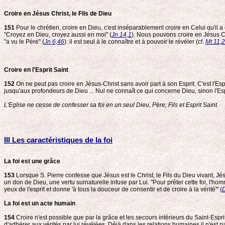
Croire en Jésus Christ, le Fils de Dieu
151
Pour le chrétien, croire en Dieu, c'est inséparablement croire en Celui qu'il a
"Croyez en Dieu, croyez aussi en moi" (
Jn 14,1
). Nous pouvons croire en Jésus Chri
"a vu le Père" (
Jn 6,46
): il est seul à le connaître et à pouvoir le révéler (cf.
Mt 11,
Croire en l'Esprit Saint
152
On ne peut pas croire en Jésus-Christ sans avoir part à son Esprit. C'est l'Espr
jusqu'aux profondeurs de Dieu ... Nul ne connaît ce qui concerne Dieu, sinon l'Esp
L'Eglise ne cesse de confesser sa foi en un seul Dieu, Père, Fils et Esprit Saint.
III Les caractéristiques de la foi
La foi est une grâce
153
Lorsque S. Pierre confesse que Jésus est le Christ, le Fils du Dieu vivant, Jés
un don de Dieu, une vertu surnaturelle infuse par Lui. "Pour prêter cette foi, l'ho
yeux de l'esprit et donne 'à tous la douceur de consentir et de croire à la vérité'" (
La foi est un acte humain
154
Croire n'est possible que par la grâce et les secours intérieurs du Saint-Esprit
d'adhérer aux vérités par lui révélées. Déjà dans les relations humaines il n'est 