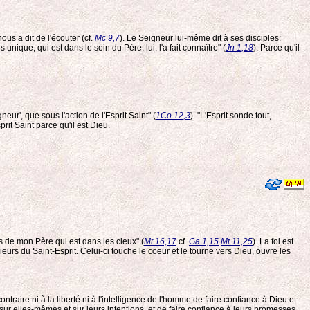
nous a dit de l'écouter (cf.
Mc 9,7
). Le Seigneur lui-même dit à ses disciples:
unique, qui est dans le sein du Père, lui, l'a fait connaître" (
Jn 1,18
). Parce qu'il
eur', que sous l'action de l'Esprit Saint" (
1Co 12,3
). "L'Esprit sonde tout,
prit Saint parce qu'il est Dieu.
is de mon Père qui est dans les cieux" (
Mt 16,17
cf.
Ga 1,15
Mt 11,25
). La foi est
eurs du Saint-Esprit. Celui-ci touche le coeur et le tourne vers Dieu, ouvre les
ntraire ni à la liberté ni à l'intelligence de l'homme de faire confiance à Dieu et
 sur elles-mêmes et sur leurs intentions, et de faire confiance à leurs promesses