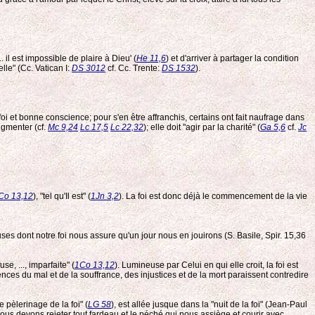
.. il est impossible de plaire à Dieu' (
He 11,6
) et d'arriver à partager la condition
elle" (Cc. Vatican I:
DS 3012
cf. Cc. Trente:
DS 1532
).
i et bonne conscience; pour s'en être affranchis, certains ont fait naufrage dans
ugmenter (cf.
Mc 9,24
Lc 17,5
Lc 22,32
); elle doit "agir par la charité" (
Ga 5,6
cf.
Jc
Co 13,12
), "tel qu'Il est" (
1Jn 3,2
). La foi est donc déjà le commencement de la vie
s dont notre foi nous assure qu'un jour nous en jouirons (S. Basile, Spir. 15,36
, ..., imparfaite" (
1Co 13,12
). Lumineuse par Celui en qui elle croit, la foi est
ces du mal et de la souffrance, des injustices et de la mort paraissent contredire
e pèlerinage de la foi" (
LG 58
), est allée jusque dans la "nuit de la foi" (Jean-Paul
nous devons rejeter tout fardeau et le péché qui nous assiège et courir avec