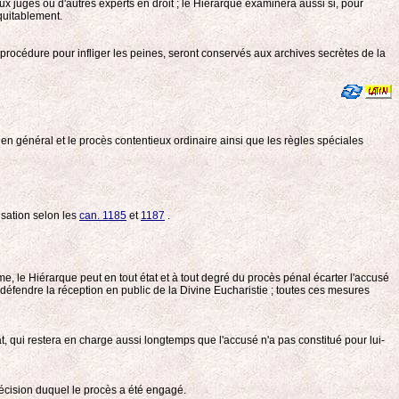
eux juges ou d'autres experts en droit ; le Hiérarque examinera aussi si, pour
quitablement.
a procédure pour infliger les peines, seront conservés aux archives secrètes de la
 en général et le procès contentieux ordinaire ainsi que les règles spéciales
usation selon les
can. 1185
et
1187
.
ême, le Hiérarque peut en tout état et à tout degré du procès pénal écarter l'accusé
ui défendre la réception en public de la Divine Eucharistie ; toutes ces mesures
cat, qui restera en charge aussi longtemps que l'accusé n'a pas constitué pour lui-
décision duquel le procès a été engagé.