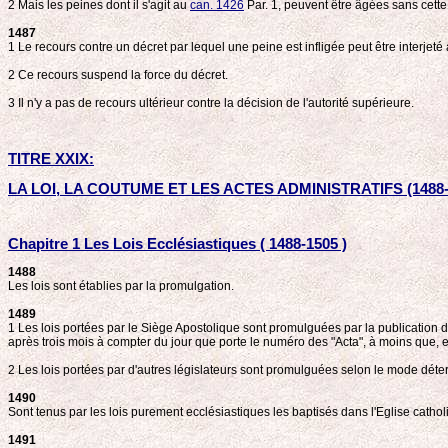
2 Mais les peines dont il s'agit au
can. 1426
Par. 1, peuvent être âgées sans cette
1487
1 Le recours contre un décret par lequel une peine est infligée peut être interjeté 
2 Ce recours suspend la force du décret.
3 Il n'y a pas de recours ultérieur contre la décision de l'autorité supérieure.
TITRE XXIX:
LA LOI, LA COUTUME ET LES ACTES ADMINISTRATIFS (1488-
Chapitre 1 Les Lois Ecclésiastiques ( 1488-1505 )
1488
Les lois sont établies par la promulgation.
1489
1 Les lois portées par le Siège Apostolique sont promulguées par la publication da
après trois mois à compter du jour que porte le numéro des "Acta", à moins que, e
2 Les lois portées par d'autres législateurs sont promulguées selon le mode déterm
1490
Sont tenus par les lois purement ecclésiastiques les baptisés dans l'Eglise catholi
1491