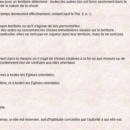
es pour un territoire déterminé ; toutes les autres lois ont force seulement dans le
 de la nature de la chose.
emps demeurent effectivement, restant sauf le Par. 3, n. 1.
pre territoire ou qu'il s'agisse de lois personnelles ;
tés des actes ou concernent les choses immobilières situées sur le territoire ;
articulier, elles ne sont pas en vigueur dans leur territoire, mais ils ne sont pas
ement dans la mesure où il s'agit de choses relatives à la foi ou aux moeurs ou de
contiennent rien de contraire aux rites orientaux.
es à toutes les Eglises orientales.
ière, ni à toutes les Eglises orientales.
ile.
se, si elle est réservée, soit d'habitude concédée par l'autorité à qui elle est