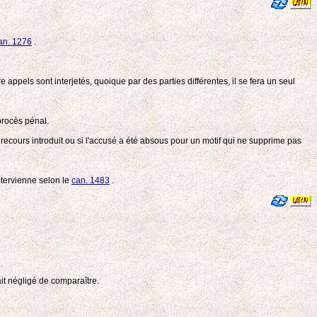
an. 1276
.
re appels sont interjetés, quoique par des parties différentes, il se fera un seul
procès pénal.
recours introduit ou si l'accusé a été absous pour un motif qui ne supprime pas
ntervienne selon le
can. 1483
.
'ait négligé de comparaître.