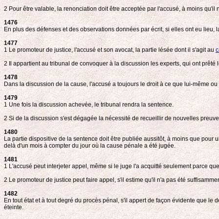
2 Pour être valable, la renonciation doit être acceptée par l'accusé, à moins qu'il 
1476
En plus des défenses et des observations données par écrit, si elles ont eu lieu, l
1477
1 Le promoteur de justice, l'accusé et son avocat, la partie lésée dont il s'agit au
c
2 Il appartient au tribunal de convoquer à la discussion les experts, qui ont prêté 
1478
Dans la discussion de la cause, l'accusé a toujours le droit à ce que lui-même ou 
1479
1 Une fois la discussion achevée, le tribunal rendra la sentence.
2 Si de la discussion s'est dégagée la nécessité de recueillir de nouvelles preuves
1480
La partie dispositive de la sentence doit être publiée aussitôt, à moins que pour u
delà d'un mois à compter du jour où la cause pénale a été jugée.
1481
1 L'accusé peut interjeter appel, même si le juge l'a acquitté seulement parce que la
2 Le promoteur de justice peut faire appel, s'il estime qu'il n'a pas été suffisamm
1482
En tout état et à tout degré du procès pénal, s'il appert de façon évidente que le
éteinte.