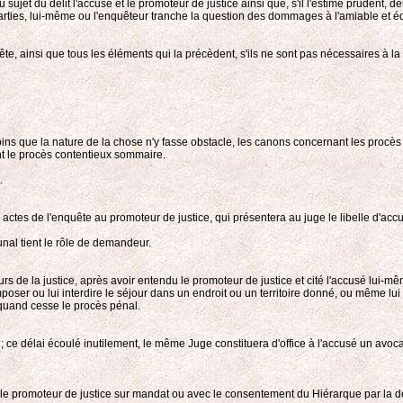
ujet du délit l'accusé et le promoteur de justice ainsi que, s'il l'estime prudent, d
 parties, lui-même ou l'enquêteur tranche la question des dommages à l'amiable et é
ête, ainsi que tous les éléments qui la précèdent, s'ils ne sont pas nécessaires à l
moins que la nature de la chose n'y fasse obstacle, les canons concernant les procès
nt le procès contentieux sommaire.
.
s actes de l'enquête au promoteur de justice, qui présentera au juge le libelle d'acc
unal tient le rôle de demandeur.
urs de la justice, après avoir entendu le promoteur de justice et cité l'accusé lui-m
 imposer ou lui interdire le séjour dans un endroit ou un territoire donné, ou même l
t quand cesse le procès pénal.
né ; ce délai écoulé inutilement, le même Juge constituera d'office à l'accusé un avo
par le promoteur de justice sur mandat ou avec le consentement du Hiérarque par la 