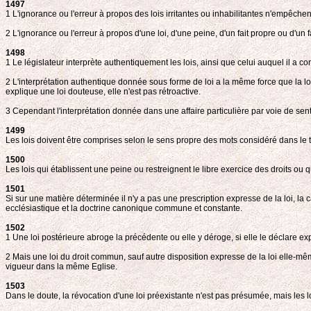
1497
1 L'ignorance ou l'erreur à propos des lois irritantes ou inhabilitantes n'empêchen
2 L'ignorance ou l'erreur à propos d'une loi, d'une peine, d'un fait propre ou d'un 
1498
1 Le législateur interprète authentiquement les lois, ainsi que celui auquel il a c
2 L'interprétation authentique donnée sous forme de loi a la même force que la loi 
explique une loi douteuse, elle n'est pas rétroactive.
3 Cependant l'interprétation donnée dans une affaire particulière par voie de sent
1499
Les lois doivent être comprises selon le sens propre des mots considéré dans le texte
1500
Les lois qui établissent une peine ou restreignent le libre exercice des droits ou q
1501
Si sur une matière déterminée il n'y a pas une prescription expresse de la loi, l
ecclésiastique et la doctrine canonique commune et constante.
1502
1 Une loi postérieure abroge la précédente ou elle y déroge, si elle le déclare exp
2 Mais une loi du droit commun, sauf autre disposition expresse de la loi elle-même
vigueur dans la même Eglise.
1503
Dans le doute, la révocation d'une loi préexistante n'est pas présumée, mais les l