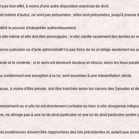
t pas leur effet, à moins d'une autre disposition expresse du droit.
fait notoire d'autrui, ne sont pas présumées ; elles sont présumées, jusqu'à preuve du
onféré le pouvoir d'interpréter authentiquement.
elle-même et elle doit être promulguée ; si elle clarifie seulement des termes en eux-
ence judiciaire ou d'acte administratif n'a pas force de loi et oblige seulement le
 et le contexte ; si le sens est demeuré douteux et obscur, selon les lieux parallèles, 
ui contiennent une exception à la loi, sont soumises à une interprétation stricte.
a cause, à moins d'être pénale, doit être tranchée selon les canons des Synodes et d
ressément ou si elle lui est directement contraire ou bien si elle réorganise intégra
, ne déroge pas à une loi du droit particulier et une loi du droit particulier portée 
ois postérieures doivent être rapprochées des lois précédentes et, autant que possib