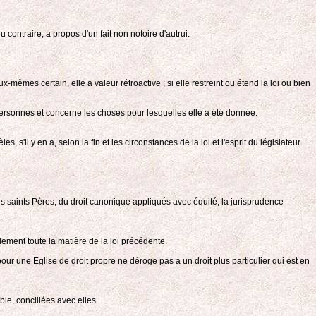
 contraire, a propos d'un fait non notoire d'autrui.
mêmes certain, elle a valeur rétroactive ; si elle restreint ou étend la loi ou bien
s personnes et concerne les choses pour lesquelles elle a été donnée.
s'il y en a, selon la fin et les circonstances de la loi et l'esprit du législateur.
es saints Pères, du droit canonique appliqués avec équité, la jurisprudence
lement toute la matière de la loi précédente.
pour une Eglise de droit propre ne déroge pas à un droit plus particulier qui est en
le, conciliées avec elles.