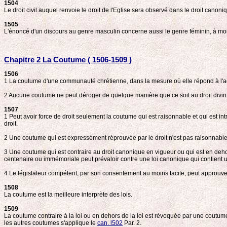
1504
Le droit civil auquel renvoie le droit de l'Eglise sera observé dans le droit canoni
1505
L'énoncé d'un discours au genre masculin concerne aussi le genre féminin, à moins 
Chapitre 2 La Coutume ( 1506-1509 )
1506
1 La coutume d'une communauté chrétienne, dans la mesure où elle répond à l'actio
2 Aucune coutume ne peut déroger de quelque manière que ce soit au droit divin
1507
1 Peut avoir force de droit seulement la coutume qui est raisonnable et qui est in
droit.
2 Une coutume qui est expressément réprouvée par le droit n'est pas raisonnable
3 Une coutume qui est contraire au droit canonique en vigueur ou qui est en deho
centenaire ou immémoriale peut prévaloir contre une loi canonique qui contient 
4 Le législateur compétent, par son consentement au moins tacite, peut approu
1508
La coutume est la meilleure interprète des lois.
1509
La coutume contraire à la loi ou en dehors de la loi est révoquée par une coutum
les autres coutumes s'applique le
can. l502
Par. 2.