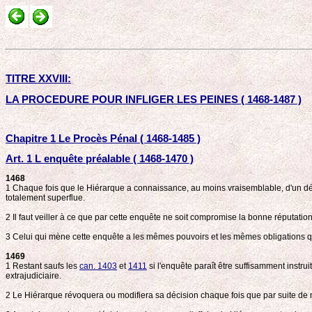
TITRE XXVIII:
LA PROCEDURE POUR INFLIGER LES PEINES ( 1468-1487 )
Chapitre 1 Le Procès Pénal ( 1468-1485 )
Art. 1 L enquête préalable ( 1468-1470 )
1468
1 Chaque fois que le Hiérarque a connaissance, au moins vraisemblable, d'un déli
totalement superflue.
2 Il faut veiller à ce que par cette enquête ne soit compromise la bonne réputati
3 Celui qui mène cette enquête a les mêmes pouvoirs et les mêmes obligations qu'u
1469
1 Restant saufs les
can. 1403
et
1411
si l'enquête paraît être suffisamment instrui
extrajudiciaire.
2 Le Hiérarque révoquera ou modifiera sa décision chaque fois que par suite de no