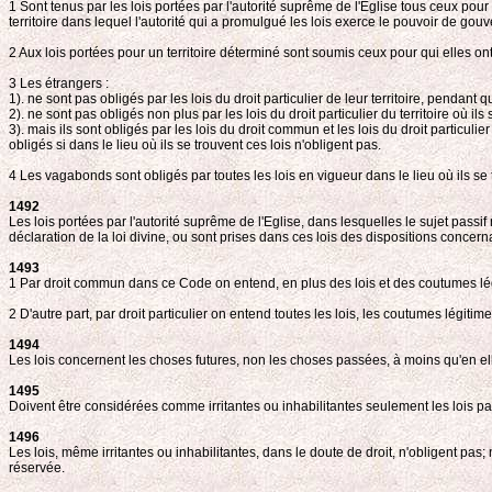
1 Sont tenus par les lois portées par l'autorité suprême de l'Eglise tous ceux pour
territoire dans lequel l'autorité qui a promulgué les lois exerce le pouvoir de gou
2 Aux lois portées pour un territoire déterminé sont soumis ceux pour qui elles o
3 Les étrangers :
1). ne sont pas obligés par les lois du droit particulier de leur territoire, pendant
2). ne sont pas obligés non plus par les lois du droit particulier du territoire où il
3). mais ils sont obligés par les lois du droit commun et les lois du droit particuli
obligés si dans le lieu où ils se trouvent ces lois n'obligent pas.
4 Les vagabonds sont obligés par toutes les lois en vigueur dans le lieu où ils se 
1492
Les lois portées par l'autorité suprême de l'Eglise, dans lesquelles le sujet pass
déclaration de la loi divine, ou sont prises dans ces lois des dispositions concern
1493
1 Par droit commun dans ce Code on entend, en plus des lois et des coutumes légi
2 D'autre part, par droit particulier on entend toutes les lois, les coutumes légitime
1494
Les lois concernent les choses futures, non les choses passées, à moins qu'en 
1495
Doivent être considérées comme irritantes ou inhabilitantes seulement les lois pa
1496
Les lois, même irritantes ou inhabilitantes, dans le doute de droit, n'obligent pas
réservée.