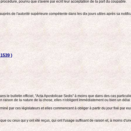
 procédure, pourvu que s'avère par écrit leur acceptation de la part du coupable.
auprès de l'autorité supérieure compétente dans les dix jours utiles après sa notific
1539 )
ns le bulletin officiel, "Acta Apostolicae Sedis" à moins que dans des cas particuli
n raison de la nature de la chose, elles n'obligent immédiatement ou bien un délai p
iné par ces législateurs et elles commencent à obliger à partir du jour fixé par eu
que ou ceux qui y ont été reçus, qui ont l'usage suffisant de raison et, à moins d'une