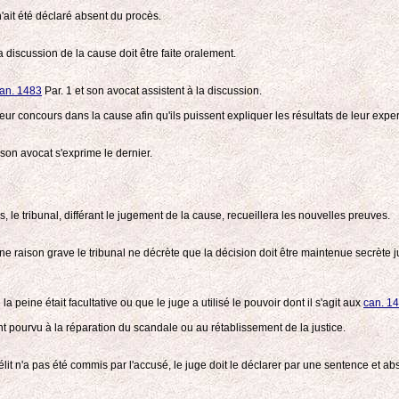
n'ait été déclaré absent du procès.
a discussion de la cause doit être faite oralement.
an. 1483
Par. 1 et son avocat assistent à la discussion.
leur concours dans la cause afin qu'ils puissent expliquer les résultats de leur exper
son avocat s'exprime le dernier.
, le tribunal, différant le jugement de la cause, recueillera les nouvelles preuves.
ne raison grave le tribunal ne décrète que la décision doit être maintenue secrète jus
 peine était facultative ou que le juge a utilisé le pouvoir dont il s'agit aux
can. 1
ent pourvu à la réparation du scandale ou au rétablissement de la justice.
 délit n'a pas été commis par l'accusé, le juge doit le déclarer par une sentence et