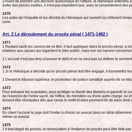
3 Avant de prendre une décision quelconque en l'affaire, le Hiérarque entendra au s
éviter des procès inutiles, il n'est pas expédient que, avec le consentement des
1470
Les actes de l'enquête et les décrets du Hiérarque qui ouvrent ou clôturent l'enqu
curie.
Art. 2 Le déroulement du procès pénal ( 1471-1482 )
1471
1 Restant saufs les canons de ce titre, il faut appliquer dans le procès pénal, à 
relatives aux causes qui regardent le bien public, mais non les canons concerna
2 L'accusé n'est pas tenu d'avouer le délit et on ne peut pas lui déférer le serment
1472
1 Si le Hiérarque a décrété qu'un procès pénal doit être engagé, il transmettra le
2 Devant le tribunal supérieur, le promoteur de justice constitué auprès de ce trib
1473
Pour prévenir les scandales, pour protéger la liberté des témoins et garantir le co
de l'exercice de l'ordre sacré, de l'office, du ministère ou d'une autre charge, lui
doivent être révoquées dès que cesse le motif et elles prennent fin de plein droi
1474
En citant l'accusé le juge doit l'inviter à choisir un avocat dans un délai détermi
même un avocat.
1475
1 A tout degré du procès, la renonciation à l'instance du procès peut être faite 