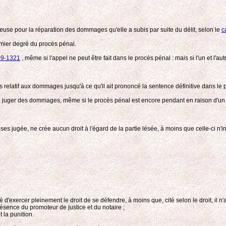
euse pour la réparation des dommages qu'elle a subis par suite du délit, selon le
c
remier degré du procès pénal.
09-1321
, même si l'appel ne peut être fait dans le procès pénal : mais si l'un et l'aut
ès relatif aux dommages jusqu'à ce qu'il ait prononcé la sentence définitive dans le 
al, juger des dommages, même si le procès pénal est encore pendant en raison d'un 
es jugée, ne crée aucun droit à l'égard de la partie lésée, à moins que celle-ci n'i
é d'exercer pleinement le droit de se défendre, à moins que, cité selon le droit, il n
résence du promoteur de justice et du notaire ;
 la punition.