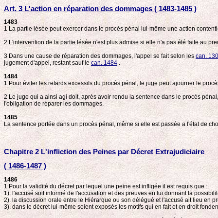
Art. 3 L'action en réparation des dommages ( 1483-1485 )
1483
1 La partie lésée peut exercer dans le procès pénal lui-même une action contenti
2 L'intervention de la partie lésée n'est plus admise si elle n'a pas été faite au p
3 Dans une cause de réparation des dommages, l'appel se fait selon les
can. 13
jugement d'appel, restant sauf le
can. 1484
.
1484
1 Pour éviter les retards excessifs du procès pénal, le juge peut ajourner le proc
2 Le juge qui a ainsi agi doit, après avoir rendu la sentence dans le procès pén
l'obligation de réparer les dommages.
1485
La sentence portée dans un procès pénal, même si elle est passée a l'état de chos
Chapitre 2 L'infliction des Peines par Décret Extrajudiciaire
( 1486-1487 )
1486
1 Pour la validité du décret par lequel une peine est infligée il est requis que :
1). l'accusé soit informé de l'accusation et des preuves en lui donnant la possibilit
2). la discussion orale entre le Hiérarque ou son délégué et l'accusé ait lieu en p
3). dans le décret lui-même soient exposés les motifs qui en fait et en droit fondent