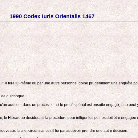
1990 Codex Iuris Orientalis 1467
t, il fera lui-même ou par une autre personne idoine prudemment une enquête porta
on de quiconque.
n auditeur dans un procès ; et, si le procès pénal est ensuite engagé, il ne peut y
te, le Hiérarque décidera si la procédure pour infliger les peines doit être engagée e
uveaux faits et circonstances il lui paraît devoir prendre une autre décision.