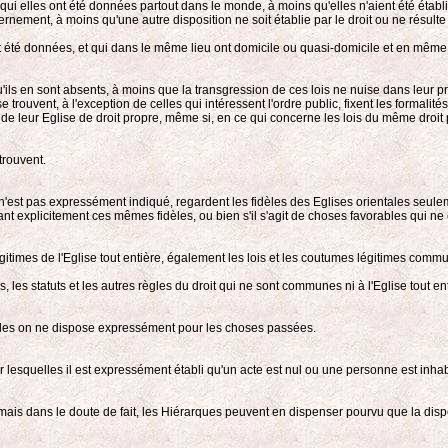
 qui elles ont été données partout dans le monde, à moins qu'elles n'aient été établi
vernement, à moins qu'une autre disposition ne soit établie par le droit ou ne résulte
nt été données, et qui dans le même lieu ont domicile ou quasi-domicile et en même t
 qu'ils en sont absents, à moins que la transgression de ces lois ne nuise dans leur pro
s se trouvent, à l'exception de celles qui intéressent l'ordre public, fixent les formali
er de leur Eglise de droit propre, même si, en ce qui concerne les lois du même droit p
trouvent.
if n'est pas expressément indiqué, regardent les fidèles des Eglises orientales seul
ant explicitement ces mêmes fidèles, ou bien s'il s'agit de choses favorables qui ne 
times de l'Eglise tout entière, également les lois et les coutumes légitimes commun
s, les statuts et les autres règles du droit qui ne sont communes ni à l'Eglise tout ent
elles on ne dispose expressément pour les choses passées.
r lesquelles il est expressément établi qu'un acte est nul ou une personne est inhab
; mais dans le doute de fait, les Hiérarques peuvent en dispenser pourvu que la dispen