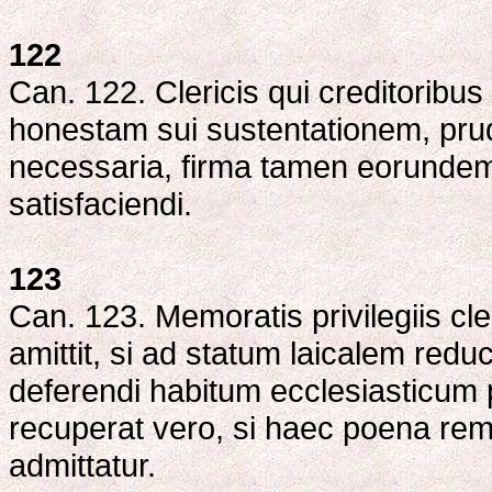
122
Can. 122. Clericis qui creditoribus
honestam sui sustentationem, pruden
necessaria, firma tamen eorundem
satisfaciendi.
123
Can. 123. Memoratis privilegiis cl
amittit, si ad statum laicalem redu
deferendi habitum ecclesiasticum 
recuperat vero, si haec poena remit
admittatur.