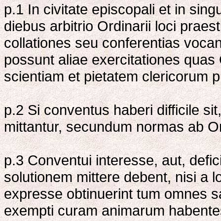
p.1 In civitate episcopali et in sin
diebus arbitrio Ordinarii loci pra
collationes seu conferentias vocant
possunt aliae exercitationes quas 
scientiam et pietatem clericorum
p.2 Si conventus haberi difficile si
mittantur, secundum normas ab Or
p.3 Conventui interesse, aut, def
solutionem mittere debent, nisi a 
expresse obtinuerint tum omnes sac
exempti curam animarum habentes 