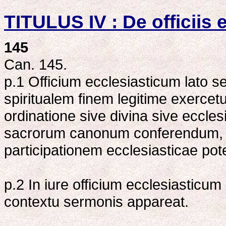
TITULUS IV : De officiis e
145
Can. 145.
p.1 Officium ecclesiasticum lato 
spiritualem finem legitime exercet
ordinatione sive divina sive eccles
sacrorum canonum conferendum, 
participationem ecclesiasticae potes
p.2 In iure officium ecclesiasticum 
contextu sermonis appareat.