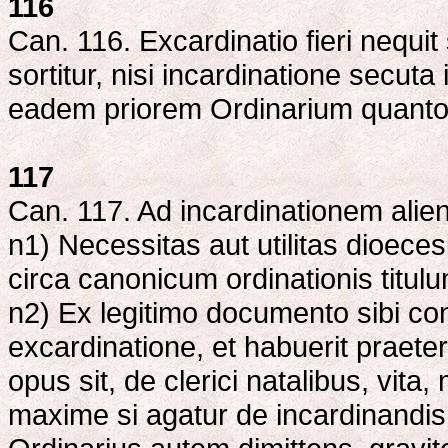
116
Can. 116. Excardinatio fieri nequit
sortitur, nisi incardinatione secuta
eadem priorem Ordinarium quantoc
117
Can. 117. Ad incardinationem alieni
n1) Necessitas aut utilitas dioecesis
circa canonicum ordinationis titulu
n2) Ex legitimo documento sibi cons
excardinatione, et habuerit praeter
opus sit, de clerici natalibus, vita
maxime si agatur de incardinandis c