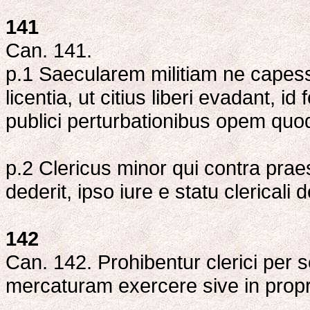
141
Can. 141.
p.1 Saecularem militiam ne capessa
licentia, ut citius liberi evadant, id 
publici perturbationibus opem quo
p.2 Clericus minor qui contra pra
dederit, ipso iure e statu clericali d
142
Can. 142. Prohibentur clerici per s
mercaturam exercere sive in propri