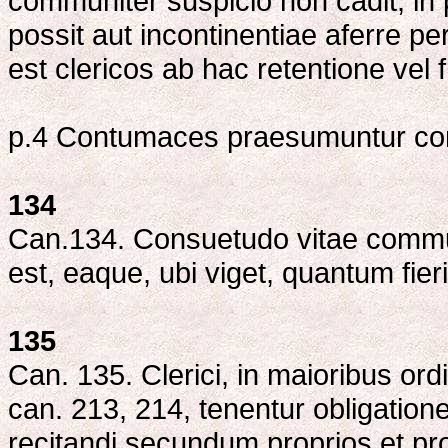
communiter suspicio non cadit, in 
possit aut incontinentiae aferre pe
est clericos ab hac retentione vel 
p.4 Contumaces praesumuntur con
134
Can.134. Consuetudo vitae commun
est, eaque, ubi viget, quantum fier
135
Can. 135. Clerici, in maioribus ordi
can. 213, 214, tenentur obligation
recitandi secundum proprios et prob