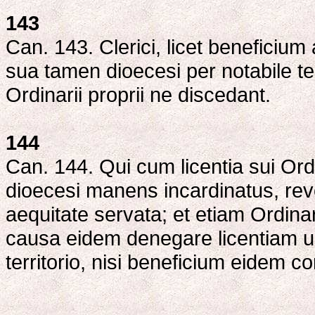
143
Can. 143. Clerici, licet beneficium
sua tamen dioecesi per notabile t
Ordinarii proprii ne discedant.
144
Can. 144. Qui cum licentia sui Ordi
dioecesi manens incardinatus, revo
aequitate servata; et etiam Ordina
causa eidem denegare licentiam ul
territorio, nisi beneficium eidem con