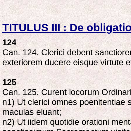
TITULUS III : De obligati
124
Can. 124. Clerici debent sanctiorem
exteriorem ducere eisque virtute e
125
Can. 125. Curent locorum Ordinari
n1) Ut clerici omnes poenitentiae
maculas eluant;
n2) Ut iidem quotidie orationi men