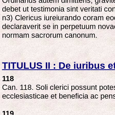
Ordinarius autem dimittens, gravite
debet ut testimonia sint veritati co
n3) Clericus iureiurando coram e
declaraverit se in perpetuum novae
normam sacrorum canonum.
TITULUS II : De iuribus et
118
Can. 118. Soli clerici possunt potes
ecclesiasticae et beneficia ac pen
119