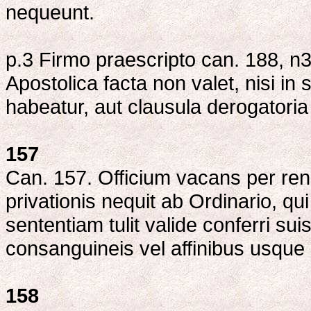
nequeunt.
p.3 Firmo praescripto can. 188, n3,
Apostolica facta non valet, nisi in s
habeatur, aut clausula derogatoria 
157
Can. 157. Officium vacans per ren
privationis nequit ab Ordinario, qu
sententiam tulit valide conferri sui
consanguineis vel affinibus usqu
158