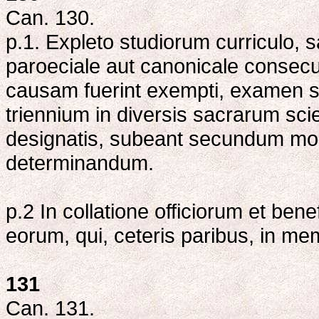
Can. 130.
p.1. Expleto studiorum curriculo, 
paroeciale aut canonicale consecut
causam fuerint exempti, examen si
triennium in diversis sacrarum sci
designatis, subeant secundum m
determinandum.
p.2 In collatione officiorum et ben
eorum, qui, ceteris paribus, in mem
131
Can. 131.