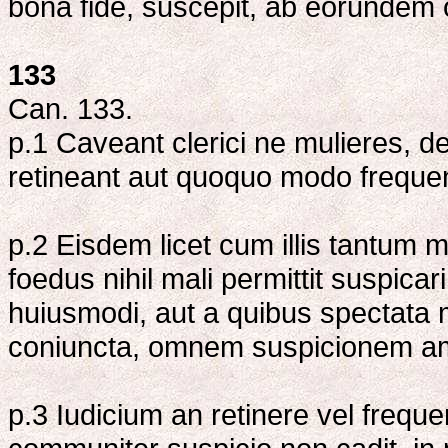
bona fide, suscepit, ab eorundem o
133
Can. 133.
p.1 Caveant clerici ne mulieres, d
retineant aut quoquo modo frequen
p.2 Eisdem licet cum illis tantum m
foedus nihil mali permittit suspicar
huiusmodi, aut a quibus spectata
coniuncta, omnem suspicionem a
p.3 Iudicium an retinere vel freque