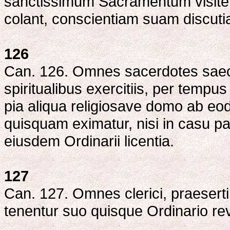
sanctissimum Sacramentum visiten
colant, conscientiam suam discuti
126
Can. 126. Omnes sacerdotes saec
spiritualibus exercitiis, per tempu
pia aliqua religiosave domo ab e
quisquam eximatur, nisi in casu pa
eiusdem Ordinarii licentia.
127
Can. 127. Omnes clerici, praeserti
tenentur suo quisque Ordinario re