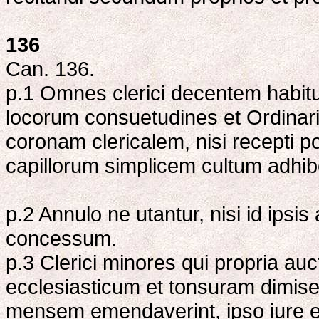
136
Can. 136.
p.1 Omnes clerici decentem habit
locorum consuetudines et Ordinarii
coronam clericalem, nisi recepti po
capillorum simplicem cultum adhib
p.2 Annulo ne utantur, nisi id ipsis 
concessum.
p.3 Clerici minores qui propria auc
ecclesiasticum et tonsuram dimiser
mensem emendaverint, ipso iure e s