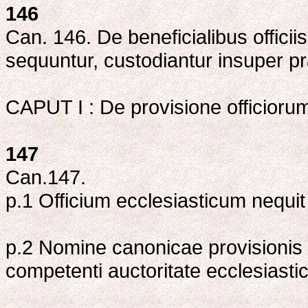
146
Can. 146. De beneficialibus officii
sequuntur, custodiantur insuper p
CAPUT I : De provisione officioru
147
Can.147.
p.1 Officium ecclesiasticum nequit 
p.2 Nomine canonicae provisionis ve
competenti auctoritate ecclesias