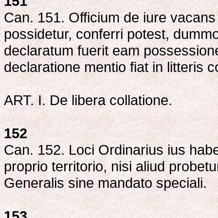
151
Can. 151. Officium de iure vacans 
possidetur, conferri potest, dum
declaratum fuerit eam possession
declaratione mentio fiat in litteris co
ART. I. De libera collatione.
152
Can. 152. Loci Ordinarius ius habet 
proprio territorio, nisi aliud probe
Generalis sine mandato speciali.
153