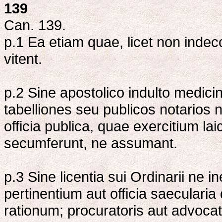
139
Can. 139.
p.1 Ea etiam quae, licet non indeco
vitent.
p.2 Sine apostolico indulto medici
tabelliones seu publicos notarios n
officia publica, quae exercitium laic
secumferunt, ne assumant.
p.3 Sine licentia sui Ordinarii ne 
pertinentium aut officia saecular
rationum; procuratoris aut advocati