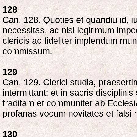
128
Can. 128. Quoties et quandiu id, iu
necessitas, ac nisi legitimum im
clericis ac fideliter implendum mu
commissum.
129
Can. 129. Clerici studia, praesert
intermittant; et in sacris disciplin
traditam et communiter ab Ecclesi
profanas vocum novitates et falsi 
130