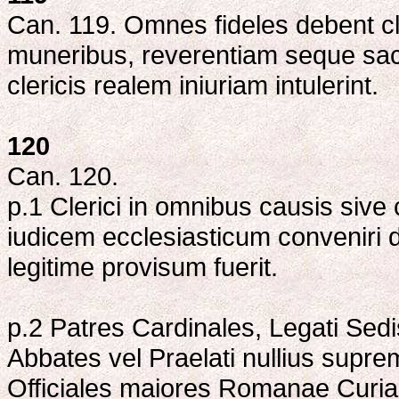
Can. 119. Omnes fideles debent cle
muneribus, reverentiam seque sacr
clericis realem iniuriam intulerint.
120
Can. 120.
p.1 Clerici in omnibus causis sive 
iudicem ecclesiasticum conveniri deb
legitime provisum fuerit.
p.2 Patres Cardinales, Legati Sedis
Abbates vel Praelati nullius supremi
Officiales maiores Romanae Curia