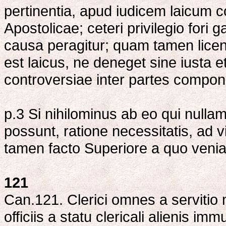
pertinentia, apud iudicem laicum 
Apostolicae; ceteri privilegio fori 
causa peragitur; quam tamen licen
est laicus, ne deneget sine iusta
controversiae inter partes compon
p.3 Si nihilominus ab eo qui nulla
possunt, ratione necessitatis, ad 
tamen facto Superiore a quo venia 
121
Can.121. Clerici omnes a servitio mi
officiis a statu clericali alienis im