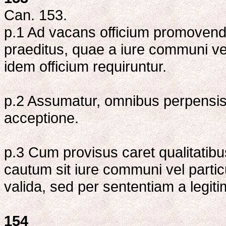
Can. 153.
p.1 Ad vacans officium promovendus
praeditus, quae a iure communi vel,
idem officium requiruntur.
p.2 Assumatur, omnibus perpensis
acceptione.
p.3 Cum provisus caret qualitatibus r
cautum sit iure communi vel particu
valida, sed per sententiam a legitim
154