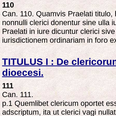
110
Can. 110. Quamvis Praelati titulo,
nonnulli clerici donentur sine ulla
Praelati in iure dicuntur clerici siv
iurisdictionem ordinariam in foro e
TITULUS I : De clericoru
dioecesi.
111
Can. 111.
p.1 Quemlibet clericum oportet esse 
adscriptum, ita ut clerici vagi null