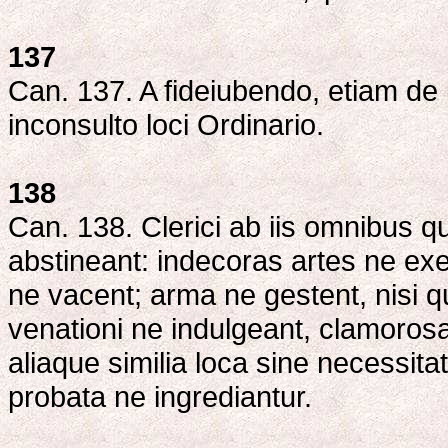
137
Can. 137. A fideiubendo, etiam de b
inconsulto loci Ordinario.
138
Can. 138. Clerici ab iis omnibus 
abstineant: indecoras artes ne exer
ne vacent; arma ne gestent, nisi q
venationi ne indulgeant, clamoro
aliaque similia loca sine necessita
probata ne ingrediantur.