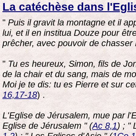
La catéchèse dans l'Eglis
"
Puis il gravit la montagne et il app
lui, et il en institua Douze pour 
prêcher, avec pouvoir de chasser
"
Tu es heureux, Simon, fils de Jon
de la chair et du sang, mais de mo
Moi je te dis: tu es Pierre et sur ce
16,17-18
) .
L'Eglise de Jérusalem, mue par l'E
Eglise de Jérusalem " (
Ac 8,1
) ; "
1,2
) ; " Les Eglises d'Asie " (
1Co 1