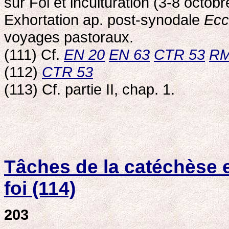
sur Foi et inculturation (3-8 octob
Exhortation ap. post-synodale
Eccl
voyages pastoraux.
(111) Cf.
EN 20
EN 63
CTR 53
RM
(112)
CTR 53
(113) Cf. partie II, chap. 1.
Tâches de la catéchèse en
foi (114)
203