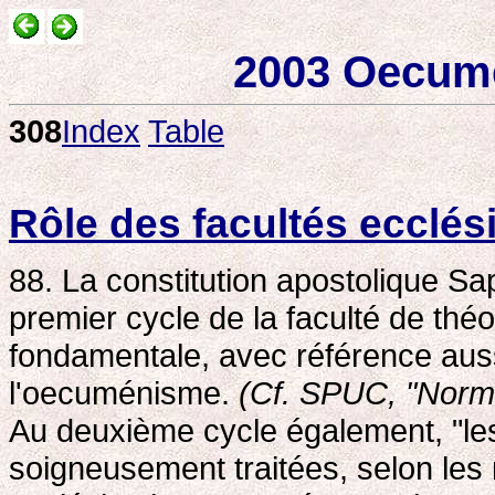
2003 Oecum
308
Index
Table
Rôle des facultés ecclés
88. La constitution apostolique Sap
premier cycle de la faculté de théol
fondamentale, avec référence auss
l'oecuménisme.
(Cf. SPUC, "Normes
Au deuxième cycle également, "le
soigneusement traitées, selon les