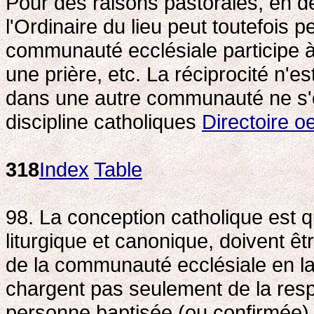
Pour des raisons pastorales, en d
l'Ordinaire du lieu peut toutefois 
communauté ecclésiale participe à 
une prière, etc. La réciprocité n'e
dans une autre communauté ne s'op
discipline catholiques
Directoire 
318
Index
Table
98. La conception catholique est q
liturgique et canonique, doivent 
de la communauté ecclésiale en laq
chargent pas seulement de la respo
personne baptisée (ou confirmée) e