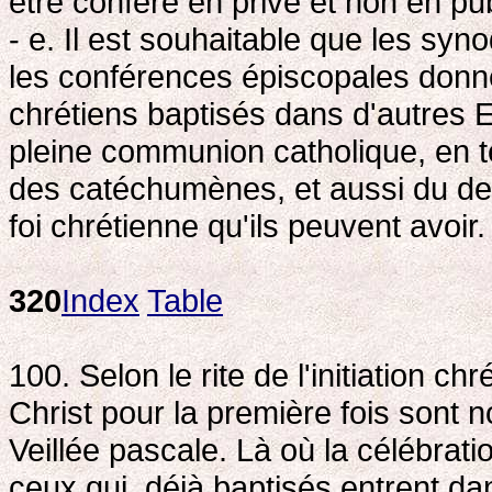
être conféré en privé et non en pu
- e. Il est souhaitable que les syn
les conférences épiscopales donne
chrétiens baptisés dans d'autres 
pleine communion catholique, en t
des catéchumènes, et aussi du de
foi chrétienne qu'ils peuvent avoir.
320
Index
Table
100. Selon le rite de l'initiation c
Christ pour la première fois sont 
Veillée pascale. Là où la célébrat
ceux qui, déjà baptisés entrent da