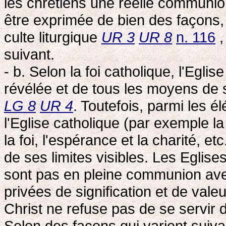
les chrétiens une réelle communion
être exprimée de bien des façons, 
culte liturgique
UR 3
UR 8
n. 116
,
suivant.
- b. Selon la foi catholique, l'Eglis
révélée et de tous les moyens de 
LG 8
UR 4
. Toutefois, parmi les é
l'Eglise catholique (par exemple la
la foi, l'espérance et la charité, e
de ses limites visibles. Les Eglis
sont pas en pleine communion avec 
privées de signification et de valeu
Christ ne refuse pas de se servir
Selon des façons qui varient suiva