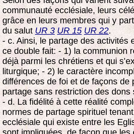
communauté ecclésiale, leurs céléb
grâce en leurs membres qui y par
du salut
UR 3
UR 15
UR 22
.
- c. Ainsi, le partage des activités 
ce double fait: - 1) la communion ré
déjà parmi les chrétiens et qui s'e
liturgique; - 2) le caractère inco
différences de foi et de façons de
partage sans restriction des dons s
- d. La fidélité à cette réalité com
normes de partage spirituel tenant
ecclésiale qui existe entre les Eg
sont impliquées, de façon que les 