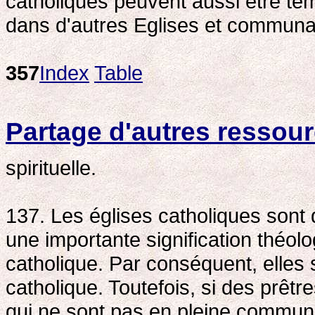
catholiques peuvent aussi être té
dans d'autres Eglises et communa
357
Index
Table
Partage d'autres ressourc
spirituelle.
137. Les églises catholiques sont 
une importante signification théol
catholique. Par conséquent, elles
catholique. Toutefois, si des prê
qui ne sont pas en pleine communi