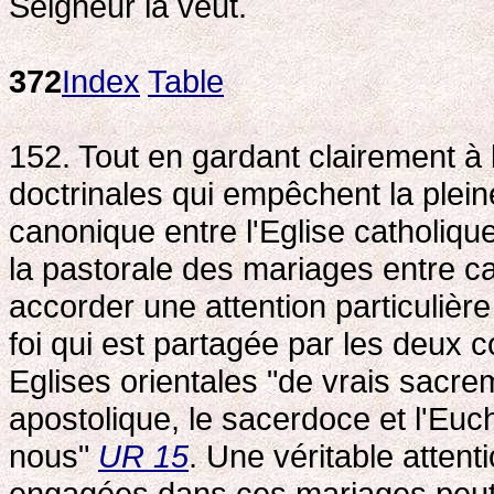
Seigneur la veut.
372
Index
Table
152. Tout en gardant clairement à l'
doctrinales qui empêchent la ple
canonique entre l'Eglise catholique
la pastorale des mariages entre cat
accorder une attention particulière
foi qui est partagée par les deux co
Eglises orientales "de vrais sacre
apostolique, le sacerdoce et l'Euch
nous"
UR 15
. Une véritable atten
engagées dans ces mariages peut