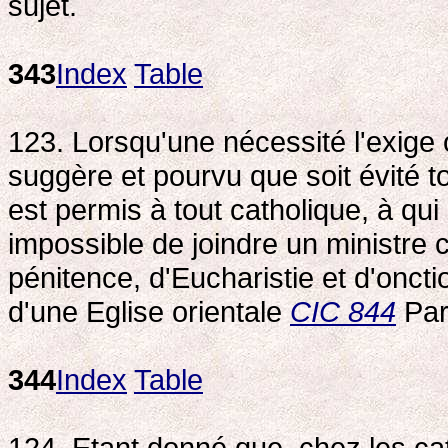
sujet.
343
Index
Table
123. Lorsqu'une nécessité l'exige o
suggère et pourvu que soit évité to
est permis à tout catholique, à qu
impossible de joindre un ministre 
pénitence, d'Eucharistie et d'onct
d'une Eglise orientale
CIC 844
Par
344
Index
Table
124. Etant donné que, chez les cat