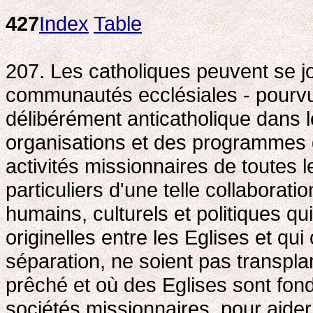
427
Index
Table
207. Les catholiques peuvent se jo
communautés ecclésiales - pourvu q
délibérément anticatholique dans l
organisations et des programmes 
activités missionnaires de toutes l
particuliers d'une telle collaborati
humains, culturels et politiques qu
originelles entre les Eglises et qui
séparation, ne soient pas transpla
prêché et où des Eglises sont fon
sociétés missionnaires, pour aider 