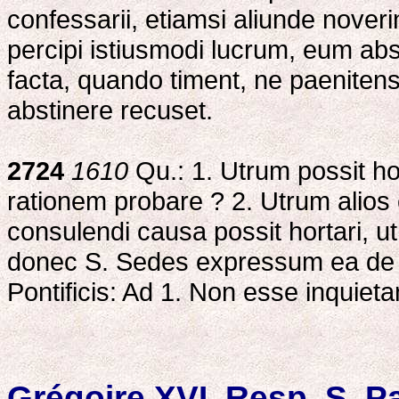
confessarii, etiamsi aliunde nove
percipi istiusmodi lucrum, eum abs
facta, quando timent, ne paenitens 
abstinere recuset.
2724
1610
Qu.: 1. Utrum possit h
rationem probare ? 2. Utrum alios
consulendi causa possit hortari, u
donec S. Sedes expressum ea de q
Pontificis: Ad 1. Non esse inquiet
Grégoire XVI, Resp. S. Pa