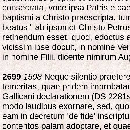
consecrata, voce ipsa Patris e cae
baptismi a Christo praescripta, tum
beatus " ab ipsomet Christo Petrus
retinendum esset, quod, edoctus a
vicissim ipse docuit, in nomine Ve
in nomine Filii, dicente nimirum Au
2699
1598
Neque silentio praetere
temeritas, quae pridem improbat
Gallicani declarationem (DS 2281s
modo laudibus exornare, sed, quo m
eam in decretum 'de fide' inscriptum
contentos palam adoptare, et qua