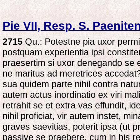
Pie VII, Resp. S. Paeniten
2715
Qu.: Potestne pia uxor permi
postquam experientia ipsi constit
praesertim si uxor denegando se e
ne maritus ad meretrices accedat?
sua quidem parte nihil contra natu
autem actus inordinatio ex viri ma
retrahit se et extra vas effundit, 
nihil proficiat, vir autem instet, 
graves saevitias, poterit ipsa (ut 
passive se praebere, cum in his re