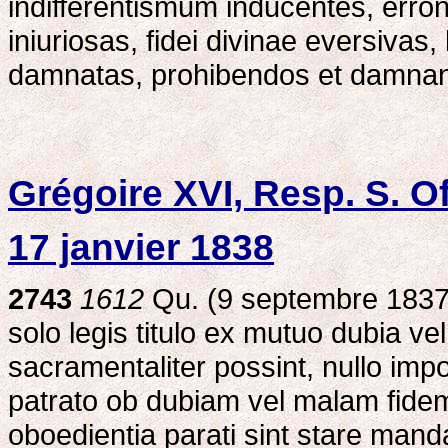
indifferentismum inducentes, erro
iniuriosas, fidei divinae eversivas
damnatas, prohibendos et damnan
Grégoire XVI, Resp. S. Of
17 janvier 1838
2743
1612
Qu. (9 septembre 1837)
solo legis titulo ex mutuo dubia ve
sacramentaliter possint, nullo imp
patrato ob dubiam vel malam fidem 
oboedientia parati sint stare manda