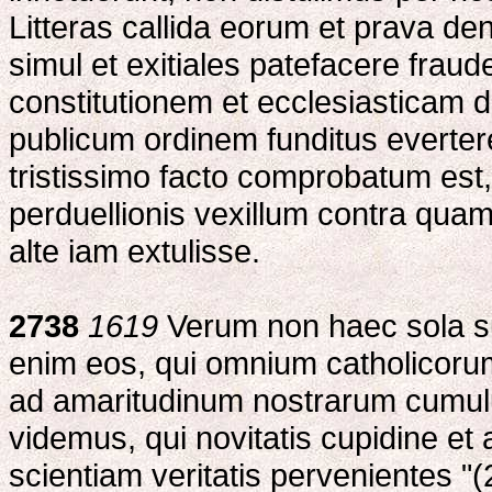
Litteras callida eorum et prava de
simul et exitiales patefacere frau
constitutionem et ecclesiasticam 
publicum ordinem funditus everter
tristissimo facto comprobatum est
perduellionis vexillum contra qu
alte iam extulisse.
2738
1619
Verum non haec sola su
enim eos, qui omnium catholicoru
ad amaritudinum nostrarum cumulu
videmus, qui novitatis cupidine e
scientiam veritatis pervenientes "(2