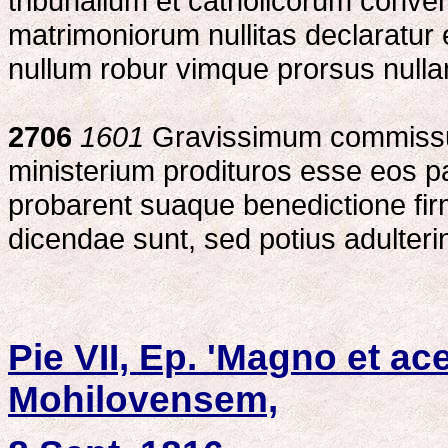
tribunalium et catholicorum conve
matrimoniorum nullitas declaratur 
nullum robur vimque prorsus null
2706
1601
Gravissimum commissu
ministerium prodituros esse eos p
probarent suaque benedictione fir
dicendae sunt, sed potius adulterin
Pie VII, Ep. 'Magno et ac
Mohilovensem,