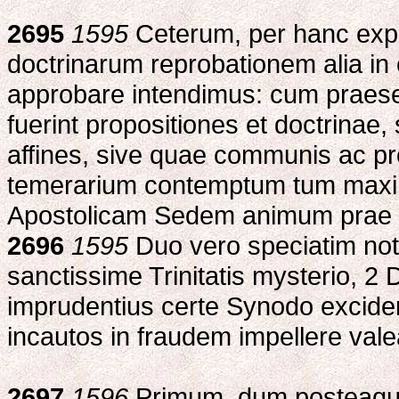
2695
1595
Ceterum, per hanc exp
doctrinarum reprobationem alia in
approbare intendimus: cum praes
fuerint propositiones et doctrinae,
affines, sive quae communis ac pr
temerarium contemptum tum maxim
Apostolicam Sedem animum prae s
2696
1595
Duo vero speciatim no
sanctissime Trinitatis mysterio, 2 
imprudentius certe Synodo excider
incautos in fraudem impellere vale
2697
1596
Primum, dum posteaqua