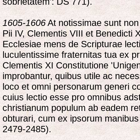
sobrietatem': DS 771).
1605-1606
At notissimae sunt non 
Pii IV, Clementis VIII et Benedicti 
Ecclesiae mens de Scripturae lect
luculentissime fraternitas tua ex p
Clementis XI Constitutione 'Unigeni
improbantur, quibus utile ac nece
loco et omni personarum generi c
cuius lectio esse pro omnibus a
christianum populum ab eadem retr
obturari, cum ex ipsorum manibus
2479-2485).