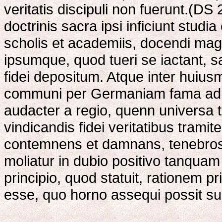
veritatis discipuli non fuerunt.(D
doctrinis sacra ipsi inficiunt studi
scholis et academiis, docendi mag
ipsumque, quod tueri se iactant, 
fidei depositum. Atque inter huiusm
communi per Germaniam fama adn
audacter a regio, quenn universa t
vindicandis fidei veritatibus trami
contemnens et damnans, tenebro
moliatur in dubio positivo tanquam 
principio, quod statuit, ratione
esse, quo horno assequi possit su