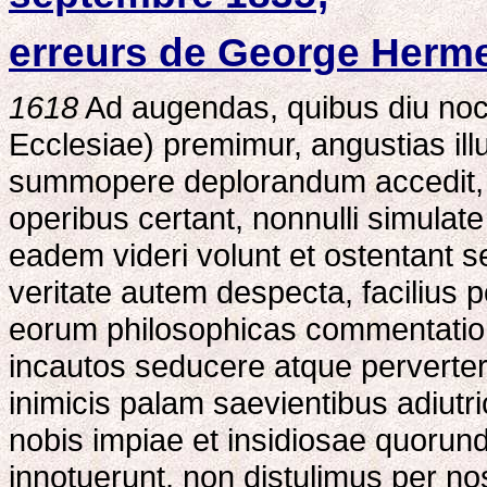
erreurs de George Herm
1618
Ad augendas, quibus diu noct
Ecclesiae) premimur, angustias il
summopere deplorandum accedit, qu
operibus certant, nonnulli simulate
eadem videri volunt et ostentant se
veritate autem despecta, facilius 
eorum philosophicas commentatione
incautos seducere atque perverter
inimicis palam saevientibus adiutr
nobis impiae et insidiosae quoru
innotuerunt, non distulimus per no