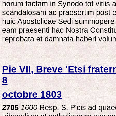
horum factam in Synodo tot vitiis
scandalosam ac praesertim post 
huic Apostolicae Sedi summopere 
eam praesenti hac Nostra Consti
reprobata et damnata haberi volu
Pie VII, Breve 'Etsi frate
8
octobre 1803
2705
1600
Resp. S. P'cis ad quae