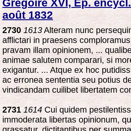
Grégoire XVI, Ep. encycl.
août 1832
2730
1613
Alteram nunc persequi
afflictari in praesens comploramus
pravam illam opinionem, ... qualib
animae salutem comparari, si mor
exigantur. ... Atque ex hoc putidissi
ac erronea sententia seu potius 
vindicandam cuilibet libertatem co
2731
1614
Cui quidem pestilentissi
immoderata libertas opinionum, quae
grassatur, dictitantibus per summ