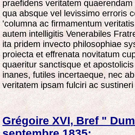
praefidens veritatem quaerendam 
qua absque vel levissimo erroris c
'columna ac firmamentum veritatis 
autem intelligitis Venerabiles Fratr
ita pridem invecto philosophiae s
proiecta et effrenata novitatum cupi
quaeritur sanctisque et apostolicis 
inanes, futiles incertaeque, nec a
veritatem ipsam fulciri ac sustine
Grégoire XVI, Bref " Dum
septembre 1835;