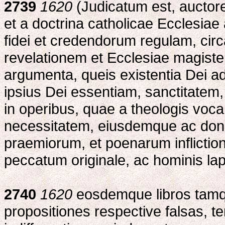
2739
1620
(Judicatum est, auctor
et a doctrina catholicae Ecclesiae
fidei et credendorum regulam, cir
revelationem et Ecclesiae magisteri
argumenta, queis existentia Dei ad
ipsius Dei essentiam, sanctitatem,
in operibus, quae a theologis voca
necessitatem, eiusdemque ac dono
praemiorum, et poenarum inflictio
peccatum originale, ac hominis lap
2740
1620
eosdemque libros tamq
propositiones respective falsas, t