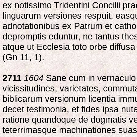
ex notissimo Tridentini Concilii p
linguarum versiones respuit, easq
adnotationibus ex Patrum et catho
depromptis eduntur, ne tantus thes
atque ut Ecclesia toto orbe diffus
(Gn 11, 1).
2711
1604
Sane cum in vernaculo
vicissitudines, varietates, commu
biblicarum versionum licentia immut
decet testimonia, et fides ipsa nu
ratione quandoque de dogmatis ver
teterrimasque machinationes suas 