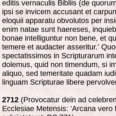
editis vernaculis Bibliis (de quor
ipsi se invicem accusant et carpun
eloquii apparatu obvolutos per insi
enim natae sunt haereses, inquieb
bonae intelliguntur non bene, et qu
temere et audacter asseritur.' Quod
spectatissimos in Scripturarum int
dolemus, quid non timendum, si im
aliquo, sed temeritate quadam iu
linguam Scripturae libere pervolve
2712
(Provocatur dein ad celebrem 
Ecclesiae Metensis: 'Arcana vero f