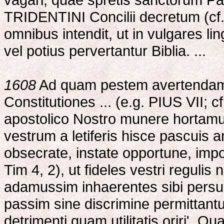
TRIDENTINI Concilii decretum (cf. D
omnibus intendit, ut in vulgares 
vel potius pervertantur Biblia. ...
1608
Ad quam pestem avertendam 
Constitutiones ... (e.g. PIUS VII; 
apostolico Nostro munere hortamu
vestrum a letiferis hisce pascuis
obsecrate, instate opportune, impor
Tim 4, 2), ut fideles vestri regulis
adamussim inhaerentes sibi persuad
passim sine discrimine permittant
detrimenti quam utilitatis oriri'. 