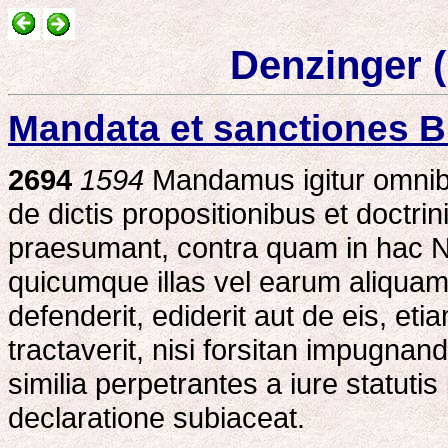
Denzinger (
Mandata et sanctiones B
2694
1594
Mandamus igitur omnibus
de dictis propositionibus et doctri
praesumant, contra quam in hac Nos
quicumque illas vel earum aliquam 
defenderit, ediderit aut de eis, eti
tractaverit, nisi forsitan impugnand
similia perpetrantes a iure statuti
declaratione subiaceat.