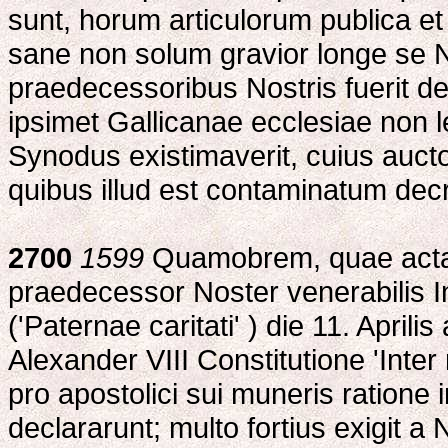
sunt, horum articulorum publica e
sane non solum gravior longe se 
praedecessoribus Nostris fuerit de c
ipsimet Gallicanae ecclesiae non l
Synodus existimaverit, cuius aucto
quibus illud est contaminatum dec
2700
1599
Quamobrem, quae acta 
praedecessor Noster venerabilis In
('Paternae caritati' ) die 11. April
Alexander VIII Constitutione 'Inter
pro apostolici sui muneris ratione i
declararunt; multo fortius exigit a 