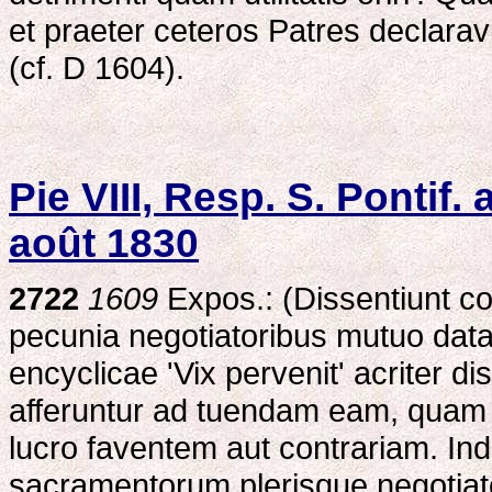
et praeter ceteros Patres declaravi
(cf. D 1604).
Pie VIII, Resp. S. Pontif
août 1830
2722
1609
Expos.: (Dissentiunt con
pecunia negotiatoribus mutuo data
encyclicae 'Vix pervenit' acriter 
afferuntur ad tuendam eam, quam q
lucro faventem aut contrariam. In
sacramentorum plerisque negotiato