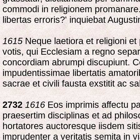
commodi in religionem promanare
libertas erroris?' inquiebat Augustin
1615
Neque laetiora et religioni e
votis, qui Ecclesiam a regno sepa
concordiam abrumpi discupiunt. Co
impudentissimae libertatis amator
sacrae et civili fausta exstitit ac sal
2732
1616
Eos imprimis affectu pa
praesertim disciplinas et ad phil
hortatores auctoresque iisdem sitis,
imprudenter a veritatis semita in