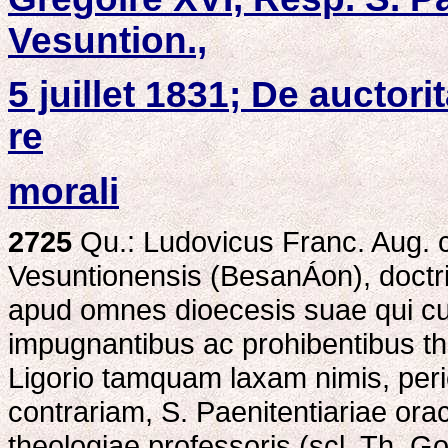
Vesuntion.,
5 juillet 1831; De auctori
re
morali
2725
Qu.: Ludovicus Franc. Aug. 
Vesuntionensis (BesanÁon), doctri
apud omnes dioecesis suae qui c
impugnantibus ac prohibentibus t
Ligorio tamquam laxam nimis, peri
contrariam, S. Paenitentiariae oracu
theologiae professoris (scl. Th. G