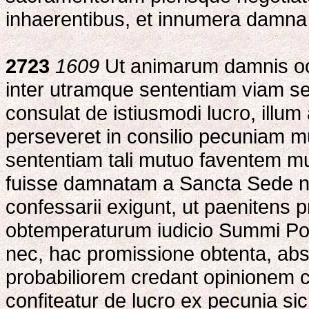
inhaerentibus, et innumera damn
2723
1609
Ut animarum damnis occ
inter utramque sententiam viam se 
consulat de istiusmodi lucro, illum
perseveret in consilio pecuniam mu
sententiam tali mutuo faventem mu
fuisse damnatam a Sancta Sede non
confessarii exigunt, ut paenitens pr
obtemperaturum iudicio Summi Pont
nec, hac promissione obtenta, ab
probabiliorem credant opinionem c
confiteatur de lucro ex pecunia sic 