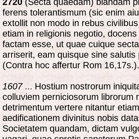
2720
(Secta quaedam) blandam piet
ferens tolerantismum (sic enim aiu
extollit non modo in rebus civilib
etiam in religionis negotio, doce
factam esse, ut quae cuique secta
arriserit, eam quisque sine salutis
(Contra hoc affertur Rom 16,17s.)
1607
... Hostium nostrorum iniquit
colluviem perniciosorum librorum re
detrimentum vertere nitantur etiam 
aedificationem divinitus nobis data
Societatem quandam, dictam vulgo
vagari, quae spretis sanctorum Pat