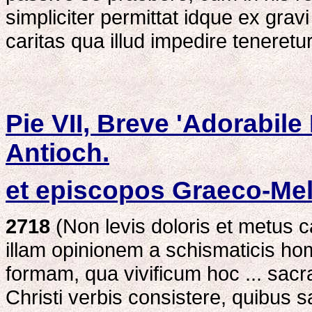
simpliciter permittat idque ex gr
caritas qua illud impedire teneret
Pie VII, Breve 'Adorabile
Antioch.
et episcopos Graeco-Mel
2718
(Non levis doloris et metus 
illam opinionem a schismaticis h
formam, qua vivificum hoc ... sacr
Christi verbis consistere, quibus 