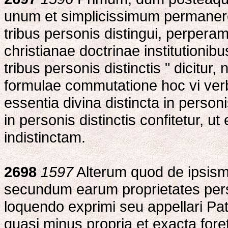
unum et simplicissimum permaner
tribus personis distingui, perpera
christianae doctrinae institutioni
tribus personis distinctis " dicitur, 
formulae commutatione hoc vi verb
essentia divina distincta in person
in personis distinctis confitetur, u
indistinctam.
2698
1597
Alterum quod de ipsismet
secundum earum proprietates pers
loquendo exprimi seu appellari Pa
quasi minus propria et exacta foret a