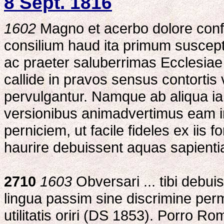
8 Sept. 1816
1602
Magno et acerbo dolore conf
consilium haud ita primum susceptu
ac praeter saluberrimas Ecclesiae r
callide in pravos sensus contortis
pervulgantur. Namque ab aliqua i
versionibus animadvertimus eam in
perniciem, ut facile fideles ex iis
haurire debuissent aquas sapientiae 
2710
1603
Obversari ... tibi debuis
lingua passim sine discrimine perm
utilitatis oriri (DS 1853). Porro 