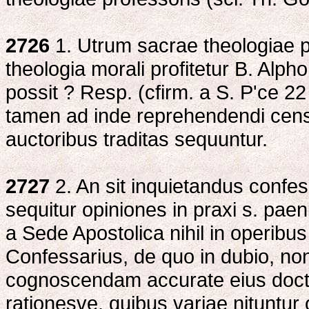
2726
1. Utrum sacrae theologiae p
theologia morali profitetur B. Alpho
possit ? Resp. (cfirm. a S. P'ce 22 
tamen ad inde reprehendendi cense
auctoribus traditas sequuntur.
2727
2. An sit inquietandus confes
sequitur opiniones in praxi s. paen
a Sede Apostolica nihil in operibus
Confessarius, de quo in dubio, non 
cognoscendam accurate eius doc
rationesve, quibus variae nituntur