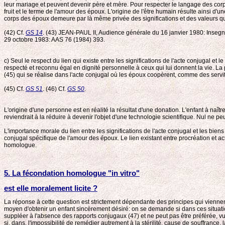
leur mariage et peuvent devenir père et mère. Pour respecter le langage des corps 
fruit et le terme de l'amour des époux. L'origine de l'être humain résulte ainsi d
corps des époux demeure par là même privée des significations et des valeurs q
(42) Cf.
GS 14
. (43) JEAN-PAUL II, Audience générale du 16 janvier 1980: Insegn
29 octobre 1983: AAS 76 (1984) 393.
c) Seul le respect du lien qui existe entre les significations de l'acte conjugal et
respecté et reconnu égal en dignité personnelle à ceux qui lui donnent la vie. La 
(45) qui se réalise dans l'acte conjugal où les époux coopèrent, comme des servi
(45) Cf.
GS 51
. (46) Cf.
GS 50
.
L'origine d'une personne est en réalité la résultat d'une donation. L'enfant à naît
reviendrait à la réduire à devenir l'objet d'une technologie scientifique. Nul ne
L'importance morale du lien entre les significations de l'acte conjugal et les bien
conjugal spécifique de l'amour des époux. Le lien existant entre procréation et act
homologue.
5. La fécondation homologue "in vitro"
est elle moralement licite ?
La réponse à cette question est strictement dépendante des principes qui viennen
moyen d'obtenir un enfant sincèrement désiré: on se demande si dans ces situation
suppléer à l'absence des rapports conjugaux (47) et ne peut pas être préférée, v
si, dans, l'impossibilité de remédier autrement à la stérilité, cause de souffrance