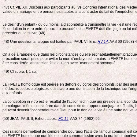
(47) Cf. PIE XII, Discours aux participants au IVe Congrès International des Médec
valide un mariage entre personnes inaptes à la contracter du fait de l'empêchem
Le désir d'un enfant - ou du moins la disponibilité à transmettre la vie - est un
fécondation in vitro entre époux. Le procédé de la FIVETE doit être juge en lui-mêm
précéder ou le suivre (48).
(48) Une question analogue est traitée par PAUL VI, Enc.
HV 14
: AAS 60 (1968) 
On a déjà rappelé que dans les circonstances où elle est habituellement pratiquée, 
précaution serait prise pour éviter la mort d'embryons humains la FIVETE homolo
être considérée, abstraction faite du lien avec l'avortement provoqué.
(49) Cf supra, I, 1 sq.
La FIVETE homologue est opérée en dehors du corps des conjoints, par des gestes d
médecins et des biologistes, et instaure une domination de la technique sur l'orig
aux enfants.
La conception in vitro est le résultat de l'action technique qui préside à la fécon
homologue, même considérée dans le contexte de rapports conjugaux effectifs, la g
peuvent devenir "coopérateurs de Dieu pour le don de la vie à une autre nouvell
(50) JEAN-PAUL II, Exhort. apost.
FC 14
: AAS 74 (1982) 96.
Ces raisons permettent de comprendre pourquoi l'acte de l'amour conjugal est co
de FIVETE homologue purifiée de toute compromission avec la pratique abortive de