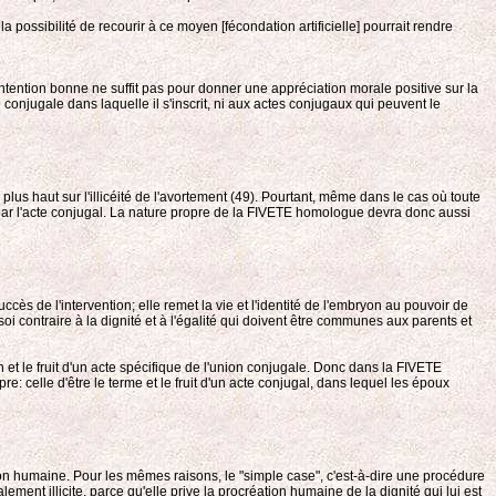
possibilité de recourir à ce moyen [fécondation artificielle] pourrait rendre
ntention bonne ne suffit pas pour donner une appréciation morale positive sur la
 conjugale dans laquelle il s'inscrit, ni aux actes conjugaux qui peuvent le
plus haut sur l'illicéité de l'avortement (49). Pourtant, même dans le cas où toute
 par l'acte conjugal. La nature propre de la FIVETE homologue devra donc aussi
s de l'intervention; elle remet la vie et l'identité de l'embryon au pouvoir de
oi contraire à la dignité et à l'égalité qui doivent être communes aux parents et
n et le fruit d'un acte spécifique de l'union conjugale. Donc dans la FIVETE
celle d'être le terme et le fruit d'un acte conjugal, dans lequel les époux
on humaine. Pour les mêmes raisons, le "simple case", c'est-à-dire une procédure
t illicite, parce qu'elle prive la procréation humaine de la dignité qui lui est