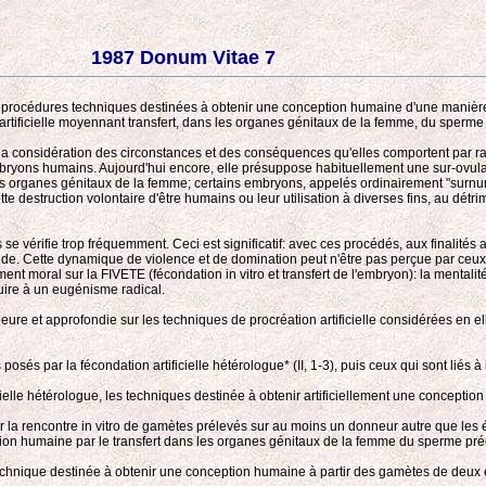
1987 Donum Vitae 7
verses procédures techniques destinées à obtenir une conception humaine d'une manière
on artificielle moyennant transfert, dans les organes génitaux de la femme, du sperm
r la considération des circonstances et des conséquences qu'elles comportent par ra
mbryons humains. Aujourd'hui encore, elle présuppose habituellement une sur-ovulat
es organes génitaux de la femme; certains embryons, appelés ordinairement "surnum
struction volontaire d'être humains ou leur utilisation à diverses fins, au détrimen
s se vérifie trop fréquemment. Ceci est significatif: avec ces procédés, aux finalit
de. Cette dynamique de violence et de domination peut n'être pas perçue par ceux-mê
ment moral sur la FIVETE (fécondation in vitro et transfert de l'embryon): la mentalit
uire à un eugénisme radical.
ure et approfondie sur les techniques de procréation artificielle considérées en e
és par la fécondation artificielle hétérologue* (II, 1-3), puis ceux qui sont liés à l
icielle hétérologue, les techniques destinée à obtenir artificiellement une concept
la rencontre in vitro de gamètes prélevés sur au moins un donneur autre que les 
ption humaine par le transfert dans les organes génitaux de la femme du sperme pr
 technique destinée à obtenir une conception humaine à partir des gamètes de deux 