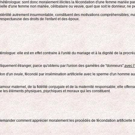
le hétérologue: sont donc moralement illicites la fécondation d'une femme mariée pa
cielle d'une femme non mariée, célibataire ou veuve, quel que soit le donneur, ne pe
 stérilité autrement insurmontable, constituent des motivations compréhensibles; mai
respectueuse des droits de l'enfant et des époux.
érologue: elle est en effet contraire à l'unité du mariage et à la dignité de la proc
étiquement étranger, parce qu'obtenu par l'union des gamètes de "donneurs",
avec l
don d'un ovule, fécondé par insémination artificielle avec le sperme d'un homme au
mour maternel, de la fidélité conjugale et de la maternité responsable; elle offense
tre les éléments physiques, psychiques et moraux qui les constituent.
se demander comment apprécier moralement les procédés de fécondation artificielle h