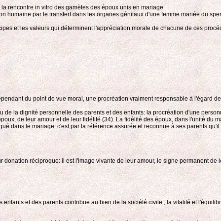
la rencontre in vitro des gamètes des époux unis en mariage.
tion humaine par le transfert dans les organes génitaux d'une femme mariée du sp
cipes et les valeurs qui déterminent l'appréciation morale de chacune de ces procé
endant du point de vue moral, une procréation vraiment responsable à l'égard de l'e
u de la dignité personnelle des parents et des enfants: la procréation d'une perso
 époux, de leur amour et de leur fidélité (34). La fidélité des époux, dans l'unité du
duqué dans le mariage: c'est par la référence assurée et reconnue à ses parents qu'i
 donation réciproque: il est l'image vivante de leur amour, le signe permanent de l
 enfants et des parents contribue au bien de la société civile ; la vitalité et l'éq