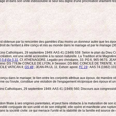
iage et dans son unité indissoluble le seul lieu digne d'une procréation vraiment r
est obtenue par la rencontre des gamètes d'au moins un donneur autre que les époux
 droit de l'enfant à être conçu et mis au monde dans le mariage et par le mariage (36
decins Catholiques, 29 septembre 1949: AAS 41 (1949) 559: Selon le plan du Dieu C
a création, est une vérité accessible à la raison naturelle. La Tradition et le Magistè
0,5-8
Ep 5,31
. Cf. ATHENAGORE, Legatio pro christianis, 33: PG 6, 965-967S. JE
mino: DS 778;IIe CONCILE DE LYON, Ir Session: DS 860; CONCILE DE TRENTE, XXI
NCILE VATICAN Il,
GS 48
; JEAN-PA UL 11, Exhorr. apost.
FC 19
: AAS 74 (1982) 101
 conçu dans le mariage; le lien entre les conjoints attribue aux époux, de manière ob
rme ou l'ovule, constitue une violation de l'engagement réciproque des époux et un
decins Catholiques, 29 septembre 1949: AAS 41 (1949) 560; Discours aux congressi
relation filiale à ses origines parentales, et peut faire obstacle à la maturation de s
ondité conjugale de son unité et de son intégrité; elle opère et manifeste une ruptu
ans la société civile: ce qui menace l'unité et la stabilité de la famille est source d