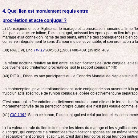
4. Quel lien est moralement requis entre
procréation et acte conjugal ?
a) L'enseignement de l'Eglise sur le mariage et la procréation humaine affirme "le 
fait, par sa structure intime, l'acte conjugal, unissant les époux par un lien très 
mariage et la connexion intime de ses biens, entraîne des conséquences bien conn
conserve intégralement le sens d'amour mutuel et véritable, et son ordination à la
(38) PAUL Vl, Enc.
HV 12
: AAS 60 (1968) 488-489. (39 ibid. 489.
La même doctrine relative au lien entre les significations de l'acte conjugal et le
positivement soit l'intention procréatrice, soit le rapport conjugal" (40).
(40) PIE XII, Discours aux participants du IIe Congrès Mondial de Naples sur la f
La contraception, prive intentionnellement l'acte conjugal de son ouverture à la p
fruit d'un acte spécifique de l'union conjugale, opère objectivement une séparatio
C'est pourquoi la fécondation est licitement voulue quand elle est le terme d'un "
moralement privée de sa perfection propre quand elle n'est pas voulue comme le fr
(41)
CIC 1061
. Selon ce canon, l'acte conjugal est celui par lequel est consomm
b) La valeur morale du lien intime entre les biens du mariage et les signification
du corps", qui comporte clairement des "significations sponsales" en même temps q
inséparablement corporel et spirituel. C'est dans leur corps et par leur don mutue