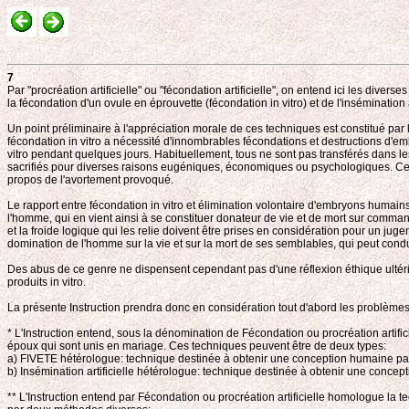
7
Par "procréation artificielle" ou "fécondation artificielle", on entend ici les di
la fécondation d'un ovule en éprouvette (fécondation in vitro) et de l'inséminati
Un point préliminaire à l'appréciation morale de ces techniques est constitué pa
fécondation in vitro a nécessité d'innombrables fécondations et destructions d'e
vitro pendant quelques jours. Habituellement, tous ne sont pas transférés dans l
sacrifiés pour diverses raisons eugéniques, économiques ou psychologiques. Cette de
propos de l'avortement provoqué.
Le rapport entre fécondation in vitro et élimination volontaire d'embryons humain
l'homme, qui en vient ainsi à se constituer donateur de vie et de mort sur comman
et la froide logique qui les relie doivent être prises en considération pour un juge
domination de l'homme sur la vie et sur la mort de ses semblables, qui peut cond
Des abus de ce genre ne dispensent cependant pas d'une réflexion éthique ultérie
produits in vitro.
La présente Instruction prendra donc en considération tout d'abord les problèmes pos
* L'Instruction entend, sous la dénomination de Fécondation ou procréation artif
époux qui sont unis en mariage. Ces techniques peuvent être de deux types:
a) FIVETE hétérologue: technique destinée à obtenir une conception humaine par 
b) Insémination artificielle hétérologue: technique destinée à obtenir une conce
** L'Instruction entend par Fécondation ou procréation artificielle homologue la