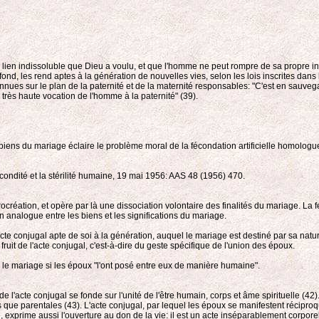
lien indissoluble que Dieu a voulu, et que l'homme ne peut rompre de sa propre initi
profond, les rend aptes à la génération de nouvelles vies, selon les lois inscrites d
ues sur le plan de la paternité et de la maternité responsables: "C'est en sauvegar
 très haute vocation de l'homme à la paternité" (39).
s biens du mariage éclaire le problème moral de la fécondation artificielle homologue
écondité et la stérilité humaine, 19 mai 1956: AAS 48 (1956) 470.
rocréation, et opère par là une dissociation volontaire des finalités du mariage. La 
n analogue entre les biens et les significations du mariage.
acte conjugal apte de soi à la génération, auquel le mariage est destiné par sa natur
uit de l'acte conjugal, c'est-à-dire du geste spécifique de l'union des époux.
é le mariage si les époux "l'ont posé entre eux de manière humaine".
s de l'acte conjugal se fonde sur l'unité de l'être humain, corps et âme spirituelle
ue parentales (43). L'acte conjugal, par lequel les époux se manifestent réciproqu
l, exprime aussi l'ouverture au don de la vie: il est un acte inséparablement corpore