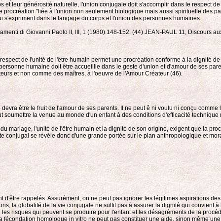
et leur générosité naturelle, l'union conjugale doit s'accomplir dans le respect de 
'une procréation "liée à l'union non seulement biologique mais aussi spirituelle des
ui s'expriment dans le langage du corps et l'union des personnes humaines.
amenti di Giovanni Paolo II, III, 1 (1980).148-152. (44) JEAN-PAUL 11, Discours a
 le respect de l'unité de l'être humain permet une procréation conforme à la dignité d
personne humaine doit être accueillie dans le geste d'union et d'amour de ses paren
teurs et non comme des maîtres, à l'oeuvre de l'Amour Créateur (46).
re devra être le fruit de l'amour de ses parents. Il ne peut ê ni voulu ni conçu comm
 peut soumettre la venue au monde d'un enfant à des conditions d'efficacité techniq
s du mariage, l'unité de l'être humain et la dignité de son origine, exigent que la p
e conjugal se révèle donc d'une grande portée sur le plan anthropologique et moral, 
t d'être rappelés. Assurément, on ne peut pas ignorer les légitimes aspirations de
s, la globalité de la vie conjugale ne suffit pas à assurer la dignité qui convien
u les risques qui peuvent se produire pour l'enfant et les désagréments de la pro
, la fécondation homologue in vitro ne peut pas constituer une aide, sinon même une 