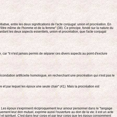
ative, entre les deux significations de l'acte conjugal: union et procréation. En
ans l'être même de l'homme et de la femme" (38). Ce principe, fondé sur la nature du
dant les deux aspects essentiels, union et procréation, que l'acte conjugal
, car "il n'est jamais permis de séparer ces divers aspects au point d'exclure
fécondation artificielle homologue, en recherchant une procréation qui n'est pas le
e et par lequel les époux une seule chair" (41). Mais la procréation est
 (42). Les époux s'expriment réciproquement leur amour personnel dans le "langage
ement leur don mutuel, exprime aussi l'ouverture au don de la vie: il est un acte
l et spirituel. C'est dans leur corps et par leur corps que les époux consomment