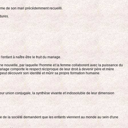
erme de son mari précédemment recueilli.
dures.
nfant à naître être le fruit du mariage.
nne nouvelle, par laquelle l'homme et la femme collaborent avec la puissance du
 mariage comporte le respect réciproque de leur droit à devenir père et mère
l peut découvrir son identité et mûrir sa propre formation humaine.
eur union conjugale, la synthèse vivante et indissoluble de leur dimension
uilibre de la société demandent que les enfants viennent au monde au sein d'une