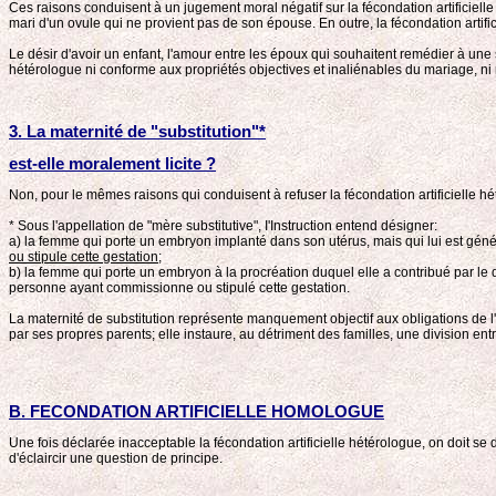
Ces raisons conduisent à un jugement moral négatif sur la fécondation artificiel
mari d'un ovule qui ne provient pas de son épouse. En outre, la fécondation artifi
Le désir d'avoir un enfant, l'amour entre les époux qui souhaitent remédier à une
hétérologue ni conforme aux propriétés objectives et inaliénables du mariage, ni 
3. La maternité de "substitution"*
est-elle moralement licite ?
Non, pour le mêmes raisons qui conduisent à refuser la fécondation artificielle hét
* Sous l'appellation de "mère substitutive", I'Instruction entend désigner:
a) la femme qui porte un embryon implanté dans son utérus, mais qui lui est gén
ou stipule cette gestation;
b) la femme qui porte un embryon à la procréation duquel elle a contribué par le 
personne ayant commissionne ou stipulé cette gestation.
La maternité de substitution représente manquement objectif aux obligations de l'a
par ses propres parents; elle instaure, au détriment des familles, une division en
B. FECONDATION ARTIFICIELLE HOMOLOGUE
Une fois déclarée inacceptable la fécondation artificielle hétérologue, on doit 
d'éclaircir une question de principe.