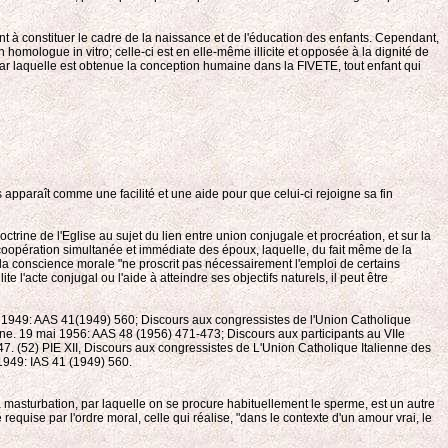
ent à constituer le cadre de la naissance et de l'éducation des enfants. Cependant,
 homologue in vitro; celle-ci est en elle-même illicite et opposée à la dignité de
ar laquelle est obtenue la conception humaine dans la FIVETE, tout enfant qui
 apparaît comme une facilité et une aide pour que celui-ci rejoigne sa fin
ctrine de l'Eglise au sujet du lien entre union conjugale et procréation, et sur la
e coopération simultanée et immédiate des époux, laquelle, du fait même de la
t, la conscience morale "ne proscrit pas nécessairement l'emploi de certains
te l'acte conjugal ou l'aide à atteindre ses objectifs naturels, il peut être
e 1949: AAS 41(1949) 560; Discours aux congressistes de l'Union Catholique
ine. 19 mai 1956: AAS 48 (1956) 471-473; Discours aux participants au VIIe
7. (52) PIE XII, Discours aux congressistes de L'Union Catholique Italienne des
1949: IAS 41 (1949) 560.
 La masturbation, par laquelle on se procure habituellement le sperme, est un autre
 requise par l'ordre moral, celle qui réalise, "dans le contexte d'un amour vrai, le