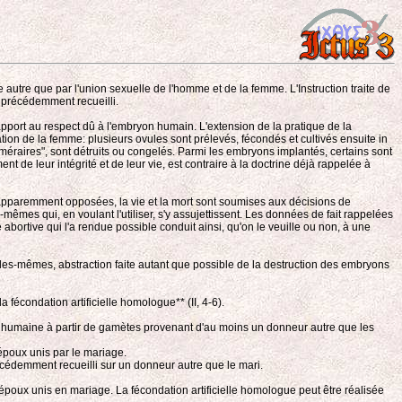
 autre que par l'union sexuelle de l'homme et de la femme. L'Instruction traite de
e précédemment recueilli.
pport au respect dû à l'embryon humain. L'extension de la pratique de la
ion de la femme: plusieurs ovules sont prélevés, fécondés et cultivés ensuite in
éraires", sont détruits ou congelés. Parmi les embryons implantés, certains sont
t de leur intégrité et de leur vie, est contraire à la doctrine déjà rappelée à
és apparemment opposées, la vie et la mort sont soumises aux décisions de
mes qui, en voulant l'utiliser, s'y assujettissent. Les données de fait rappelées
é abortive qui l'a rendue possible conduit ainsi, qu'on le veuille ou non, à une
lles-mêmes, abstraction faite autant que possible de la destruction des embryons
a fécondation artificielle homologue** (II, 4-6).
ion humaine à partir de gamètes provenant d'au moins un donneur autre que les
époux unis par le mariage.
écédemment recueilli sur un donneur autre que le mari.
époux unis en mariage. La fécondation artificielle homologue peut être réalisée