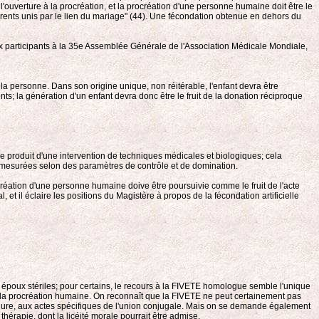
l'ouverture à la procréation, et la procréation d'une personne humaine doit être le
 parents unis par le lien du mariage" (44). Une fécondation obtenue en dehors du
ux participants à la 35e Assemblée Générale de l'Association Médicale Mondiale,
e la personne. Dans son origine unique, non réitérable, l'enfant devra être
ts; la génération d'un enfant devra donc être le fruit de la donation réciproque
e le produit d'une intervention de techniques médicales et biologiques; cela
ue mesurées selon des paramètres de contrôle et de domination.
rocréation d'une personne humaine doive être poursuivie comme le fruit de l'acte
et il éclaire les positions du Magistère à propos de la fécondation artificielle
s époux stériles; pour certains, le recours à la FIVETE homologue semble l'unique
t à la procréation humaine. On reconnaît que la FIVETE ne peut certainement pas
cédure, aux actes spécifiques de l'union conjugale. Mais on se demande également
thérapie, dont la licéité morale pourrait être admise.