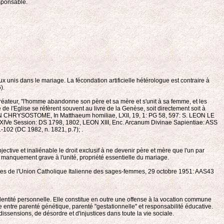
esponsable.
 unis dans le mariage. La fécondation artificielle hétérologue est contraire à
).
réateur, "l'homme abandonne son père et sa mère et s'unit à sa femme, et les
re de l'Eglise se réfèrent souvent au livre de la Genèse, soit directement soit à
AN CHRYSOSTOME, In Matthaeum homiliae, LXII, 19, 1: PG 58, 597: S. LEON LE
Ve Session: DS 1798, 1802, LEON XIII, Enc. Arcanum Divinae Sapientiae: ASS
-102 (DC 1982, n. 1821, p.7); .
jective et inaliénable le droit exclusif à ne devenir père et mère que l'un par
 manquement grave à l'unité, propriété essentielle du mariage.
stes de l'Union Catholique Italienne des sages-femmes, 29 octobre 1951: AAS43
on identité personnelle. Elle constitue en outre une offense à la vocation commune
re entre parenté génétique, parenté "gestationnelle" et responsabilité éducative.
e dissensions, de désordre et d'injustices dans toute la vie sociale.