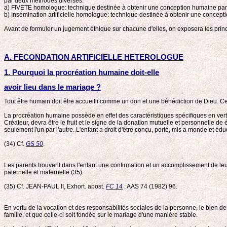
par deux méthodes diverses:
a) FIVETE homologue: technique destinée à obtenir une conception humaine par 
b) Insémination artificielle homologue: technique destinée à obtenir une concep
Avant de formuler un jugement éthique sur chacune d'elles, on exposera les prin
A. FECONDATION ARTIFlCIELLE HETEROLOGUE
1. Pourquoi la procréation humaine doit-elle
avoir lieu dans le mariage ?
Tout être humain doit être accueilli comme un don et une bénédiction de Dieu. Cep
La procréation humaine possède en effet des caractéristiques spécifiques en vert
Créateur, devra être le fruit et le signe de la donation mutuelle et personnelle de
seulement l'un par l'autre. L'enfant a droit d'être conçu, porté, mis a monde et é
(34) Cf.
GS 50
.
Les parents trouvent dans l'enfant une confirmation et un accomplissement de leur
paternelle et maternelle (35).
(35) Cf. JEAN-PAUL II, Exhort. apost.
FC 14
: AAS 74 (1982) 96.
En vertu de la vocation et des responsabilités sociales de la personne, le bien des
famille, et que celle-ci soit fondée sur le mariage d'une manière stable.