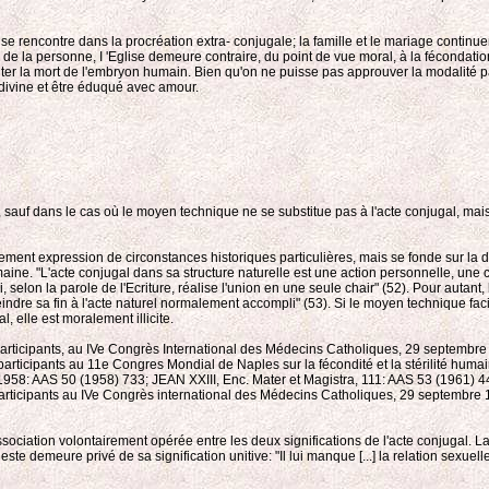
se rencontre dans la procréation extra- conjugale; la famille et le mariage continu
é de la personne, I 'Eglise demeure contraire, du point de vue moral, à la fécondation
iter la mort de l'embryon humain. Bien qu'on ne puisse pas approuver la modalité p
divine et être éduqué avec amour.
, sauf dans le cas où le moyen technique ne se substitue pas à l'acte conjugal, mais
lement expression de circonstances historiques particulières, mais se fonde sur la do
maine. "L'acte conjugal dans sa structure naturelle est une action personnelle, un
, selon la parole de l'Ecriture, réalise l'union en une seule chair" (52). Pour autan
tteindre sa fin à l'acte naturel normalement accompli" (53). Si le moyen technique facili
, elle est moralement illicite.
 participants, au IVe Congrès International des Médecins Catholiques, 29 septembr
rticipants au 11e Congres Mondial de Naples sur la fécondité et la stérilité huma
958: AAS 50 (1958) 733; JEAN XXIII, Enc. Mater et Magistra, 111: AAS 53 (1961) 44
articipants au IVe Congrès international des Médecins Catholiques, 29 septembre 
a dissociation volontairement opérée entre les deux significations de l'acte conjugal.
e demeure privé de sa signification unitive: "Il lui manque [...] la relation sexuelle