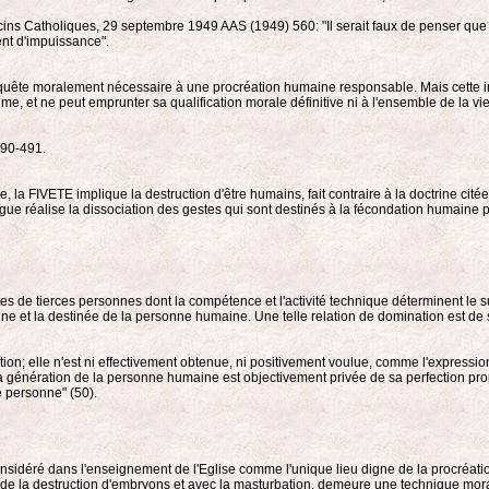
ins Catholiques, 29 septembre 1949 AAS (1949) 560: "Il serait faux de penser que la 
ent d'impuissance".
e requête moralement nécessaire à une procréation humaine responsable. Mais cette i
e, et ne peut emprunter sa qualification morale définitive ni à l'ensemble de la vie
490-491.
la FIVETE implique la destruction d'être humains, fait contraire à la doctrine citée 
gue réalise la dissociation des gestes qui sont destinés à la fécondation humaine
e tierces personnes dont la compétence et l'activité technique déterminent le succè
ine et la destinée de la personne humaine. Une telle relation de domination est de s
dation; elle n'est ni effectivement obtenue, ni positivement voulue, comme l'expressio
énération de la personne humaine est objectivement privée de sa perfection propre: 
e personne" (50).
nsidéré dans l'enseignement de l'Eglise comme l'unique lieu digne de la procréati
 la destruction d'embryons et avec la masturbation, demeure une technique moralemen