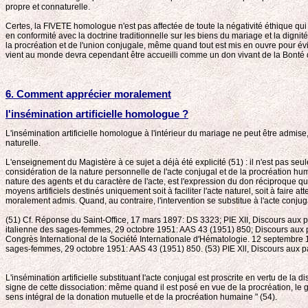
propre et connaturelle.
Certes, la FIVETE homologue n'est pas affectée de toute la négativité éthique qui 
en conformité avec la doctrine traditionnelle sur les biens du mariage et la dignit
la procréation et de l'union conjugale, même quand tout est mis en ouvre pour év
vient au monde devra cependant être accueilli comme un don vivant de la Bonté 
6. Comment apprécier moralement
l'insémination artificielle homologue ?
L'insémination artificielle homologue à l'intérieur du mariage ne peut être admise
naturelle.
L'enseignement du Magistère à ce sujet a déjà été explicité (51) : il n'est pas seu
considération de la nature personnelle de l'acte conjugal et de la procréation hu
nature des agents et du caractère de l'acte, est l'expression du don réciproque qui
moyens artificiels destinés uniquement soit à faciliter l'acte naturel, soit à faire a
moralement admis. Quand, au contraire, l'intervention se substitue à l'acte conjugal
(51) Cf. Réponse du Saint-Office, 17 mars 1897: DS 3323; PIE XII, Discours aux
italienne des sages-femmes, 29 octobre 1951: AAS 43 (1951) 850; Discours aux pa
Congrès International de la Société Internationale d'Hématologie. 12 septembre 1
sages-femmes, 29 octobre 1951: AAS 43 (1951) 850. (53) PIE Xll, Discours aux p
L'insémination artificielle substituant l'acte conjugal est proscrite en vertu de l
signe de cette dissociation: même quand il est posé en vue de la procréation, le gest
sens intégral de la donation mutuelle et de la procréation humaine " (54).