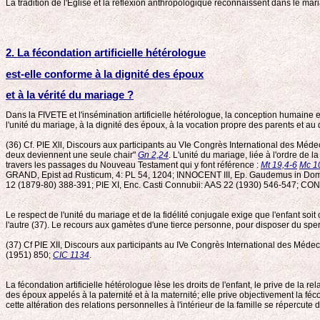
La tradition de l'Eglise et la réflexion anthropologique reconnaissent dans le mar
2. La fécondation artificielle hétérologue
est-elle conforme à la dignité des époux
et à la vérité du mariage ?
Dans la FIVETE et l'insémination artificielle hétérologue, la conception humaine 
l'unité du mariage, à la dignité des époux, à la vocation propre des parents et au
(36) Cf. PIE Xll, Discours aux participants au VIe Congrès International des Mé
deux deviennent une seule chair"
Gn 2,24
. L'unité du mariage, liée à l'ordre de l
travers les passages du Nouveau Testament qui y font référence :
Mt 19,4-6
Mc 1
GRAND, Epist ad Rusticum, 4: PL 54, 1204; INNOCENT III, Ep. Gaudemus in Do
12 (1879-80) 388-391; PIE XI, Enc. Casti Connubii: AAS 22 (1930) 546-547; CO
Le respect de l'unité du mariage et de la fidélité conjugale exige que l'enfant soit
l'autre (37). Le recours aux gamètes d'une tierce personne, pour disposer du spe
(37) Cf PIE XII, Discours aux participants au IVe Congrès International des Mé
(1951) 850;
CIC 1134
.
La fécondation artificielle hétérologue lèse les droits de l'enfant, le prive de la 
des époux appelés à la paternité et à la maternité; elle prive objectivement la féc
cette altération des relations personnelles à l'intérieur de la famille se répercute d