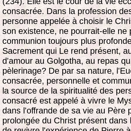
(234). Elle est le cour de la vie ecc
consacrée. Dans la profession de
personne appelée à choisir le Chr
son existence, ne pourrait-elle ne
communion toujours plus profonde 
Sacrement qui Le rend présent, au
d'amour au Golgotha, au repas qui 
pèlerinage? De par sa nature, l'Euc
consacrée, personnelle et communau
la source de la spiritualité des per
consacré est appelé à vivre le Mys
dans l'offrande de sa vie au Père p
prolongée du Christ présent dans 
de revivre l'expérience de Pierre à