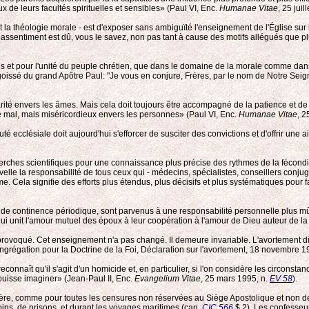
de leurs facultés spirituelles et sensibles» (Paul VI, Enc.
Humanae Vitae
, 25 juil
 la théologie morale - est d'exposer sans ambiguïté l'enseignement de l'Église sur 
 assentiment est dû, vous le savez, non pas tant à cause des motifs allégués que plu
es et pour l'unité du peuple chrétien, que dans le domaine de la morale comme dans
issé du grand Apôtre Paul: "Je vous en conjure, Frères, par le nom de Notre Seigne
arité envers les âmes. Mais cela doit toujours être accompagné de la patience et de
le mal, mais miséricordieux envers les personnes» (Paul VI, Enc.
Humanae Vitae
, 2
clésiale doit aujourd'hui s'efforcer de susciter des convictions et d'offrir une ai
herches scientifiques pour une connaissance plus précise des rythmes de la fécondi
elle la responsabilité de tous ceux qui - médecins, spécialistes, conseillers conjug
ime. Cela signifie des efforts plus étendus, plus décisifs et plus systématiques pour
t de continence périodique, sont parvenus à une responsabilité personnelle plus mûr
 qui unit l'amour mutuel des époux à leur coopération à l'amour de Dieu auteur de l
nt provoqué. Cet enseignement n'a pas changé. Il demeure invariable. L'avortement
ongrégation pour la Doctrine de la Foi, Déclaration sur l'avortement, 18 novembre 1
connaît qu'il s'agit d'un homicide et, en particulier, si l'on considère les circonsta
 puisse imaginer» (Jean-Paul II, Enc.
Evangelium Vitae
, 25 mars 1995, n.
EV 58
).
matière, comme pour toutes les censures non réservées au Siège Apostolique et non d
ins, de prisons, et durant les voyages maritimes (can.
CIC 566
$ 2). Les confesseu