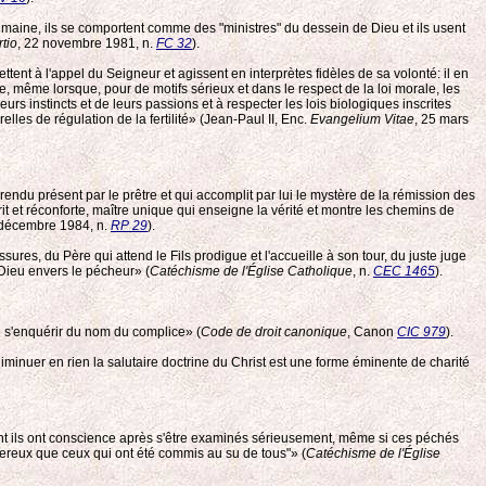
humaine, ils se comportent comme des "ministres" du dessein de Dieu et ils usent
tio
, 22 novembre 1981, n.
FC 32
).
nt à l'appel du Seigneur et agissent en interprètes fidèles de sa volonté: il en
e, même lorsque, pour de motifs sérieux et dans le respect de la loi morale, les
s instincts et de leurs passions et à respecter les lois biologiques inscrites
lles de régulation de la fertilité» (Jean-Paul II, Enc.
Evangelium Vitae
, 25 mars
 rendu présent par le prêtre et qui accomplit par lui le mystère de la rémission des
t et réconforte, maître unique qui enseigne la vérité et montre les chemins de
 décembre 1984, n.
RP 29
).
res, du Père qui attend le Fils prodigue et l'accueille à son tour, du juste juge
e Dieu envers le pécheur» (
Catéchisme de l'Église Catholique
, n.
CEC 1465
).
de s'enquérir du nom du complice» (
Code de droit canonique
, Canon
CIC 979
).
iminuer en rien la salutaire doctrine du Christ est une forme éminente de charité
ont ils ont conscience après s'être examinés sérieusement, même si ces péchés
gereux que ceux qui ont été commis au su de tous"» (
Catéchisme de l'Église