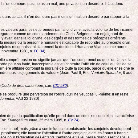
. Il n'en demeure pas moins un mal, une privation, un désordre. Il faut donc
dans ce cas, il n'en demeure pas moins un mal, un désordre par rapport à la
s valeurs garanties et promues par la loi divine, avec la volonté de les incarner
nt la regarder comme un commandement du Christ Seigneur leur enjoignant de
l y avait, dans la loi divine, des degrés et des formes de préceptes différents
ans la mesure où la personne humaine est capable de répondre au précepte divin,
s conjoints reconnaissent clairement la doctrine d'Humanae Vitae comme norme
2 novembre 1981, n.
FC 34
).
ette compréhension ne signifie jamais que l'on compromet ou que l'on fausse la
 pour sa faute, inacceptable est au contraire l'attitude de celui qui fait de sa
ernière attitude corrompt la moralité de toute la société, parce qu'elle enseigne le
fondre tous les jugements de valeur» (Jean-Paul II, Enc.
Veritatis Splendor
, 8 août
(
Code de droit canonique
, can.
CIC 980
).
se se produire une perversion de l'ordre, qu'il ne veut pas lui-même; il en reste,
Connubii
, AAS 22 1930)
bien de par la qualification qu'elle prend dans un contexte concret, se caractérise
 Enc.
Evangelium Vitae
, 25 mars 1995, n.
EV 74
).
rt continuel, mais grâce à son influence bienfaisante, les conjoints développent
s problèmes; elle favorise l'attention à l'autre conjoint, aide les époux à bannir
cace pour l'éducation des enfants; l'enfance et la jeunesse grandissent dans la