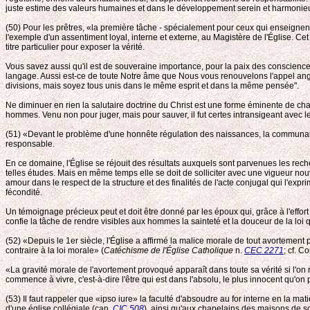
juste estime des valeurs humaines et dans le développement serein et harmonieux 
(50) Pour les prêtres, «la première tâche - spécialement pour ceux qui enseignent
l'exemple d'un assentiment loyal, interne et externe, au Magistère de l'Église. Cet
titre particulier pour exposer la vérité.
Vous savez aussi qu'il est de souveraine importance, pour la paix des conscienc
langage. Aussi est-ce de toute Notre âme que Nous vous renouvelons l'appel ango
divisions, mais soyez tous unis dans le même esprit et dans la même pensée".
Ne diminuer en rien la salutaire doctrine du Christ est une forme éminente de ch
hommes. Venu non pour juger, mais pour sauver, il fut certes intransigeant avec 
(51) «Devant le problème d'une honnête régulation des naissances, la communauté ec
responsable.
En ce domaine, l'Église se réjouit des résultats auxquels sont parvenues les rec
telles études. Mais en même temps elle se doit de solliciter avec une vigueur nouv
amour dans le respect de la structure et des finalités de l'acte conjugal qui l'expr
fécondité.
Un témoignage précieux peut et doit être donné par les époux qui, grâce à l'effor
confie la tâche de rendre visibles aux hommes la sainteté et la douceur de la loi
(52) «Depuis le 1er siècle, l'Église a affirmé la malice morale de tout avorteme
contraire à la loi morale» (
Catéchisme de l'Église Catholique
n.
CEC 2271
; cf. C
«La gravité morale de l'avortement provoqué apparaît dans toute sa vérité si l'on re
commence à vivre, c'est-à-dire l'être qui est dans l'absolu, le plus innocent qu'on
(53) Il faut rappeler que «ipso iure» la faculté d'absoudre au for interne en la 
d'une église collégiale (can.
CIC 508
), ainsi qu'aux chapelains des maisons de so