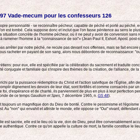
97 Vade-mecum pour les confesseurs 126
pre personnalité - se reconnaître pécheur, capable de péché et porté au péché, est 
'on est tombé. Cela suppose donc et inclut que l'on fasse pénitence au sens le plus 
la situation concrète de l'homme pécheur, où il ne peut y avoir de conversion sans r
nt à ramener l'homme à la "connaissance de soi"» (Jean-Paul II, Exhort. Apost. post
s arrêter par notre péché, ne recule pas devant nos offenses, mais se fait encor
e nous racheter en payant de son sang, alors nous débordons de reconnaissance: "oui
tiens: pour eux, elle est spécifiée par la célébration du sacrement et traduite concr
é conjugale et familiale qui s'inspire des thèmes de la création, de l'alliance, de la
ichi par la puissance rédemptrice du Christ et l'action salvifique de l'Église, afin d
mplir dignement les devoirs de leur état, sont fortifiés et comme consacrés par un
 foi, d'espérance et de charité, ils parviennent de plus en plus à leur perfection per
e monde de ce temps
Gaudium et Spes
, 7 décembre 1965, n.
GS 48
).
st toujours un magnifique don du Dieu de bonté. Contre le pessimisme et l'égoïsme q
st. Au "non" qui envahit et attriste le monde, elle oppose ce "Oui" vivant, défendant
 elle est sacrée, elle est le lieu où la vie, don de Dieu, peut être convenablement 
uthentique. Contre ce qu'on appelle la culture de mort, la famille constitue le lieu