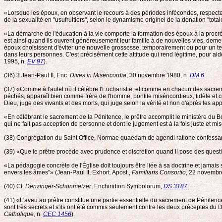
«Lorsque les époux, en observant le recours à des périodes infécondes, respectent
de la sexualité en "usufruitiers", selon le dynamisme originel de la donation "total
«La démarche de l'éducation à la vie comporte la formation des époux à la procréa
est ainsi quand ils ouvrent généreusement leur famille à de nouvelles vies, demeur
époux choisissent d'éviter une nouvelle grossesse, temporairement ou pour un temps
dans leurs personnes. C'est précisément cette attitude qui rend légitime, pour aide
1995, n.
EV 97
).
(36) 3 Jean-Paul II, Enc.
Dives in Misericordia
, 30 novembre 1980, n.
DM 6
.
(37) «Comme à l'autel où il célèbre l'Eucharistie, et comme en chacun des sacrement
péchés, apparaît bien comme frère de l'homme, pontife miséricordieux, fidèle et c
Dieu, juge des vivants et des morts, qui juge selon la vérité et non d'après les 
«En célébrant le sacrement de la Pénitence, le prêtre accomplit le ministère du Bo
qui ne fait pas acception de personne et dont le jugement est à la fois juste et mis
(38) Congrégation du Saint Office, Normae quaedam de agendi ratione confessa
(39) «Que le prêtre procède avec prudence et discrétion quand il pose des questio
«La pédagogie concrète de l'Église doit toujours être liée à sa doctrine et jamai
envers les âmes"» (Jean-Paul II, Exhort. Apost.,
Familiaris Consortio
, 22 novembr
(40) Cf.
Denzinger-Schönmetzer
, Enchiridion Symbolorum,
DS 3187
.
(41) «L'aveu au prêtre constitue une partie essentielle du sacrement de Péniten
sont très secrets et s'ils ont été commis seulement contre les deux préceptes du
Catholique
, n.
CEC 1456
).