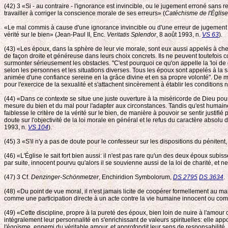
(42) 3 «Si - au contraire - l'ignorance est invincible, ou le jugement erroné sans 
travailler à corriger la conscience morale de ses erreurs» (
Catéchisme de l'Églis
«Le mal commis à cause d'une ignorance invincible ou d'une erreur de jugement 
vérité sur le bien» (Jean-Paul II, Enc.
Veritatis Splendor
, 8 août 1993, n.
VS 63
).
(43) «Les époux, dans la sphère de leur vie morale, sont eux aussi appelés à chem
de façon droite et généreuse dans leurs choix concrets. Ils ne peuvent toutefois
surmonter sérieusement les obstacles. "C'est pourquoi ce qu'on appelle la 'loi de gr
selon les personnes et les situations diverses. Tous les époux sont appelés à la 
animée d'une confiance sereine en la grâce divine et en sa propre volonté". De m
pour l'exercice de la sexualité et s'attachent sincèrement à établir les conditions
(44) «Dans ce contexte se situe une juste ouverture à la miséricorde de Dieu pou
mesure du bien et du mal pour l'adapter aux circonstances. Tandis qu'est humaine l
faiblesse le critère de la vérité sur le bien, de manière à pouvoir se sentir justif
doute sur l'objectivité de la loi morale en général et le refus du caractère absolu
1993, n.
VS 104
).
(45) 3 «S'il n'y a pas de doute pour le confesseur sur les dispositions du pénitent,
(46) «L'Église le sait fort bien aussi: il n'est pas rare qu'un des deux époux subiss
par suite, innocent pourvu qu'alors il se souvienne aussi de la loi de charité, et 
(47) 3 Cf.
Denzinger-Schönmetzer
, Enchiridion Symbolorum,
DS 2795
DS 3634
.
(48) «Du point de vue moral, il n'est jamais licite de coopérer formellement au mal
comme une participation directe à un acte contre la vie humaine innocent ou comm
(49) «Cette discipline, propre à la pureté des époux, bien loin de nuire à l'amour
intégralement leur personnalité en s'enrichissant de valeurs spirituelles: elle apport
l'égoïsme, ennemi du véritable amour, et approfondit leur sens de responsabilité. 