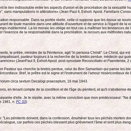
 le lien indissoluble entre les aspects d'union et de procréation de la sexualité 
e", sans manipulations ni altérations» (Jean-Paul II, Exhort. Apost.
Familiaris Consor
tion responsable. Dans sa portée réelle, celle-ci suppose que les époux se soumette
ant de toute manière dans une attitude d'ouverture et de service à l'égard de la vi
 indéterminé. La loi morale les oblige en tout cas à maîtriser les tendances de leur
r l'exercice de la responsabilité dans la procréation, le recours aux méthodes nature
s, le prêtre, ministre de la Pénitence, agit "in persona Christi". Le Christ, qui est
ompatissant, pasteur toujours à la recherche de la brebis perdue, médecin qui guéri
apparences» (JeanPaul II, Exhort Apost. post-synodale
Reconciliatio et Paenitentia
, 2
n Pasteur qui cherche la brebis perdue, celui du Bon Samaritain qui panse les blessu
éricordieux. Bref, le prêtre est le signe et l'instrument de l'amour miséricordieux d
riorum circa sextum Decalogi praeceptum, 16 mai 1943.
ns, en tenant compte de la condition et de l'âge du pénitent, et qu'il s'abstienne 
s séparée d'elle. Je le répète, avec la même conviction que mon prédécesseur: "Ne d
e 1981, n.
FC 33
).
ce: "Les pénitents doivent, dans la confession, énumérer tous les péchés mortels d
 Décalogue, car parfois ces péchés blessent plus grièvement l'âme et sont plus dan