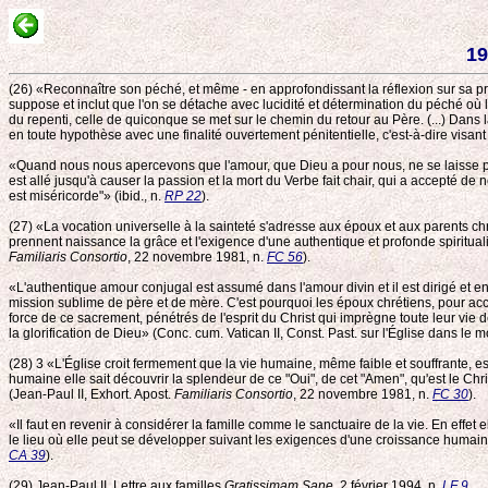
19
(26) «Reconnaître son péché, et même - en approfondissant la réflexion sur sa pro
suppose et inclut que l'on se détache avec lucidité et détermination du péché où l
du repenti, celle de quiconque se met sur le chemin du retour au Père. (...) Dans 
en toute hypothèse avec une finalité ouvertement pénitentielle, c'est-à-dire visa
«Quand nous nous apercevons que l'amour, que Dieu a pour nous, ne se laisse pa
est allé jusqu'à causer la passion et la mort du Verbe fait chair, qui a accepté d
est miséricorde"» (ibid., n.
RP 22
).
(27) «La vocation universelle à la sainteté s'adresse aux époux et aux parents chré
prennent naissance la grâce et l'exigence d'une authentique et profonde spiritualit
Familiaris Consortio
, 22 novembre 1981, n.
FC 56
).
«L'authentique amour conjugal est assumé dans l'amour divin et il est dirigé et enr
mission sublime de père et de mère. C'est pourquoi les époux chrétiens, pour acco
force de ce sacrement, pénétrés de l'esprit du Christ qui imprègne toute leur vie de
la glorification de Dieu» (Conc. cum. Vatican II, Const. Past. sur l'Église dans l
(28) 3 «L'Église croit fermement que la vie humaine, même faible et souffrante, e
humaine elle sait découvrir la splendeur de ce "Oui", de cet "Amen", qu'est le Chri
(Jean-Paul II, Exhort. Apost.
Familiaris Consortio
, 22 novembre 1981, n.
FC 30
).
«Il faut en revenir à considérer la famille comme le sanctuaire de la vie. En effet
le lieu où elle peut se développer suivant les exigences d'une croissance humaine a
CA 39
).
(29) Jean-Paul II, Lettre aux familles
Gratissimam Sane
, 2 février 1994, n.
LF 9
.