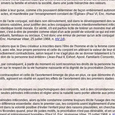
vers la famille et envers la société, dans une juste hiérarchie des valeurs.
rocéder à leur guise, comme s'ils pouvaient déterminer de façon entièrement autonom
actes, et manifestée par l'enseignement constant de l'Église» (Paul VI, Enc.
Human
vision de l'acte conjugal, soit dans son déroulement, soit dans le développement 
isons valables, pour justifier des actes conjugaux rendus intentionnellement inféco
 identique bonté morale. En vérité, s'il est parfois licite de tolérer un moindre mal 
n bien, c'est-à-dire de prendre comme objet d'un acte positif de volonté ce qui est
iduels, familiaux ou sociaux. C'est donc une erreur de penser qu'un acte conjuga
, Enc.
Humanae Vitae
, 25 juillet 1968, n.
HV 14
).
ifications que le Dieu créateur a inscrites dans l'être de l'homme et de la femme 
t, avec elle, leur propre personne et celle du conjoint en altérant la valeur de leur 
vement contradictoire, selon lequel il ne s'agit plus de se donner totalement à l'aut
n don de la personne tout entière» (Jean-Paul II, Exhort. Apost.
Familiaris Consortio
par conséquent, à partir du moment où sont reconnus les droits de la personne humain
n sur le respect de la vie humaine naissante et la dignité de la procréation
Donum 
la contraception et celle de l'avortement émerge de plus en plus, ce que démontre d'
eptifs, agissent en réalité en ayant les effets de l'avortement dès les premiers sta
aux conditions physiques ou psychologiques des conjoints, soit à des circonstances 
 seules périodes infécondes et régler ainsi la natalité sans porter atteinte aux pr
périodes infécondes, alors qu'elle condamne comme toujours illicite l'usage des m
e différence essentielle: dans le premier cas, les conjoints usent légitimement d'un
dent dans la volonté positive d'éviter l'enfant pour des raisons plausibles, en chercha
 fécondes quand, pour de justes motifs, la procréation n'est pas désirable, et en 
aiment et intégralement honnête» (Paul VI, Enc.
Humanae Vitae
, 25 juillet 1968, n.
H