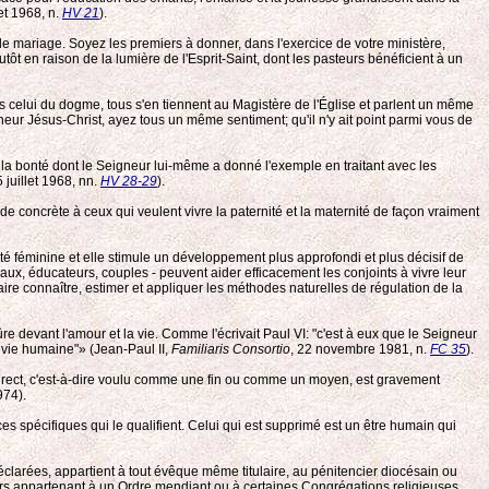
let 1968, n.
HV 21
).
le mariage. Soyez les premiers à donner, dans l'exercice de votre ministère,
tôt en raison de la lumière de l'Esprit-Saint, dont les pasteurs bénéficient à un
 celui du dogme, tous s'en tiennent au Magistère de l'Église et parlent un même
ur Jésus-Christ, ayez tous un même sentiment; qu'il n'y ait point parmi vous de
 la bonté dont le Seigneur lui-même a donné l'exemple en traitant avec les
5 juillet 1968, nn.
HV 28-29
).
de concrète à ceux qui veulent vivre la paternité et la maternité de façon vraiment
té féminine et elle stimule un développement plus approfondi et plus décisif de
aux, éducateurs, couples - peuvent aider efficacement les conjoints à vivre leur
 faire connaître, estimer et appliquer les méthodes naturelles de régulation de la
e devant l'amour et la vie. Comme l'écrivait Paul VI: "c'est à eux que le Seigneur
a vie humaine"» (Jean-Paul II,
Familiaris Consortio
, 22 novembre 1981, n.
FC 35
).
 direct, c'est-à-dire voulu comme une fin ou comme un moyen, est gravement
974).
nces spécifiques qui le qualifient. Celui qui est supprimé est un être humain qui
éclarées, appartient à tout évêque même titulaire, au pénitencier diocésain ou
rs appartenant à un Ordre mendiant ou à certaines Congrégations religieuses