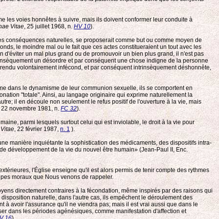
e les voies honnêtes à suivre, mais ils doivent conformer leur conduite à
ae Vitae
, 25 juillet 1968, n.
HV 10
).
des ses conséquences naturelles, se proposerait comme but ou comme moyen de
nds, le moindre mal ou le fait que ces actes constitueraient un tout avec les
afin d'éviter un mal plus grand ou de promouvoir un bien plus grand, il n'est pas
 intrinsèquement un désordre et par conséquent une chose indigne de la personne
l rendu volontairement infécond, et par conséquent intrinsèquement déshonnête,
comme dans le dynamisme de leur communion sexuelle, ils se comportent en
donation "totale". Ainsi, au langage originaire qui exprime naturellement la
re; il en découle non seulement le refus positif de l'ouverture à la vie, mais
, 22 novembre 1981, n.
FC 32
).
e, parmi lesquels surtout celui qui est inviolable, le droit à la vie pour
Vitae
, 22 février 1987,
n. 1
).
une manière inquiétante la sophistication des médicaments, des dispositifs intra-
des de développement de la vie du nouvel être humain» (Jean-Paul II, Enc.
extérieures, l'Église enseigne qu'il est alors permis de tenir compte des rythmes
incipes moraux que Nous venons de rappeler.
oyens directement contraires à la fécondation, même inspirés par des raisons qui
e disposition naturelle, dans l'autre cas, ils empêchent le déroulement des
nt à avoir l'assurance qu'il ne viendra pas; mais il est vrai aussi que dans le
user dans les périodes agénésiques, comme manifestation d'affection et
V 16
).