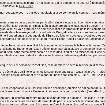
responsabilité du sujet moral, le mal commis par la personne ne peut lui être imputé
e Catholique
, n.
CEC 1793
).
non coupable peut ne pas être imputable à la personne qui le commet; mais, même 
iner sans se lasser, soutenus par le désir sincère et agissant de mieux connaître le
 considérer la loi comme un simple idéal à atteindre dans le futur, mais ils doive
adualité' ou voie graduelle ne peut s'identifier à la 'gradualité de la loi', comme s'i
sainteté dans le mariage, selon la volonté de Dieu, et cette vocation se réalise d
ême il appartient à la pédagogie de l'Église de faire en sorte que, avant tout, le
 nécessaires à son observation» (Jean-Paul II, Exhort. Apost.
Familiaris Consortio
, 2
r le pécheur qui se convertit et à la compréhension envers la faiblesse humaine. C
'attitude de l'homme qui, ayant péché, reconnaît sa faiblesse et demande miséricorde
ié par lui seul, sans même avoir besoin de recourir à Dieu et à sa miséricorde. Cette d
 des interdits moraux portant sur des actes humains déterminés, et elle finit par con
 et que celui-ci demande l'absolution, cette dernière ne sera ni refusée, ni différée» 
e le péché plus qu'il ne le commet, lorsque, pour une raison tout à fait grave, il lais
ne néglige pas de dissuader et d'éloigner du péché son conjoint» (Pie XI, Enc.
Casti 
. Cette coopération a lieu lorsque l'action accomplie, ou bien de par sa nature, ou 
e l'assentiment donné à l'intention immorale de l'agent principale» (Jean-Paul II,
 conjugal, lui confère au contraire une plus haute valeur humaine. Elle exige un effo
e à la vie familiale des fruits de sérénité de paix, et elle facilite la solution d'autre
Les parents acquièrent par là la capacité d'une influence plus profonde et plus effi