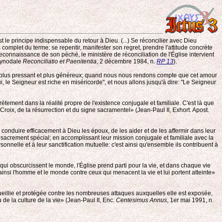
le principe indispensable du retour à Dieu. (...) Se réconcilier avec Dieu
complet du terme: se repentir, manifester son regret, prendre l'attitude concrète
econnaissance de son péché, le ministère de réconciliation de l'Église intervient
-synodale
Reconciliatio et Paenitentia
, 2 décembre 1984, n.
RP 13
).
e plus pressant et plus généreux; quand nous nous rendons compte que cet amour
, le Seigneur est riche en miséricorde", et nous allons jusqu'à dire: "Le Seigneur
ètement dans la réalité propre de l'existence conjugale et familiale. C'est là que
 Croix, de la résurrection et du signe sacramentel» (Jean-Paul II, Exhort. Apost.
e conduire efficacement à Dieu les époux, de les aider et de les affermir dans leur
 sacrement spécial; en accomplissant leur mission conjugale et familiale avec la
sonnelle et à leur sanctification mutuelle: c'est ainsi qu'ensemble ils contribuent à
ui obscurcissent le monde, l'Église prend parti pour la vie, et dans chaque vie
 ainsi l'homme et le monde contre ceux qui menacent la vie et lui portent atteinte»
accueillie et protégée contre les nombreuses attaques auxquelles elle est exposée,
 de la culture de la vie» (Jean-Paul II, Enc.
Centesimus Annus
, 1er mai 1991, n.