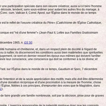
er une participation spéciale dans son oeuvre créatrice; aussi a-t-il béni l'homme
en découle, tendent, sans sous-estimer pour autant les autres fins du mariage, à
Conc. cum. Vatican II, Const. Apost. sur l'Église dans le monde de ce temps
st le reflet de l'oeuvre créatrice du Père» (
Catéchisme de l'Église Catholique
,
iconque est "né d'une femme"» (Jean-Paul II, Lettre aux Familles
Gratissimam
 décembre 1965, n.
GS 50
.
ité humaine et chrétienne, et, dans un respect plein de docilité à l'égard de
u à naître; ils discerneront les conditions aussi bien matérielles que spirituelles
 jugement, ce sont en dernier ressort les époux eux-mêmes qui doivent l'arrêter
ivre leur conscience, une conscience qui doit se conformer à la loi divine; et
 Past. sur l'Église dans le monde de ce temps,
Gaudium et Spes
, 7 décembre
l'intention et de la seule appréciation des motifs; mais elle doit être déterminée
tale d'une donation réciproque et d'une procréation à la mesure de l'homme; chose
 l'Église, fidèles à ces principes, d'emprunter des voies que le Magistère, dans
51
).
de faire grandir une famille nombreuse, soit par la décision, prise pour de graves
erprète. L'exercice responsable de la paternité implique donc que les conjoints