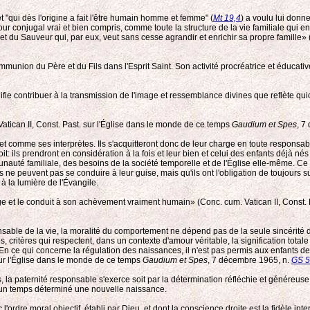
et "qui dès l'origine a fait l'être humain homme et femme" (
Mt 19,4
) a voulu lui donn
our conjugal vrai et bien compris, comme toute la structure de la vie familiale qui 
du Sauveur qui, par eux, veut sans cesse agrandir et enrichir sa propre famille» (
ion du Père et du Fils dans l'Esprit Saint. Son activité procréatrice et éducative e
ie contribuer à la transmission de l'image et ressemblance divines que reflète qu
 Vatican II, Const. Past. sur l'Église dans le monde de ce temps
Gaudium et Spes
, 7
 comme ses interprètes. Ils s'acquitteront donc de leur charge en toute responsabil
 ils prendront en considération à la fois et leur bien et celui des enfants déjà nés o
munauté familiale, des besoins de la société temporelle et de l'Église elle-même. Ce
 ne peuvent pas se conduire à leur guise, mais qu'ils ont l'obligation de toujours su
 à la lumière de l'Évangile.
otège et le conduit à son achèvement vraiment humain» (Conc. cum. Vatican II, Const.
sable de la vie, la moralité du comportement ne dépend pas de la seule sincérité de 
es, critères qui respectent, dans un contexte d'amour véritable, la signification to
 En ce qui concerne la régulation des naissances, il n'est pas permis aux enfants de
 sur l'Église dans le monde de ce temps
Gaudium et Spes
, 7 décembre 1965, n.
GS 
a paternité responsable s'exerce soit par la détermination réfléchie et généreuse 
r un temps déterminé une nouvelle naissance.
ordre moral objectif, établi par Dieu, et dont la conscience droite est la fidèle int