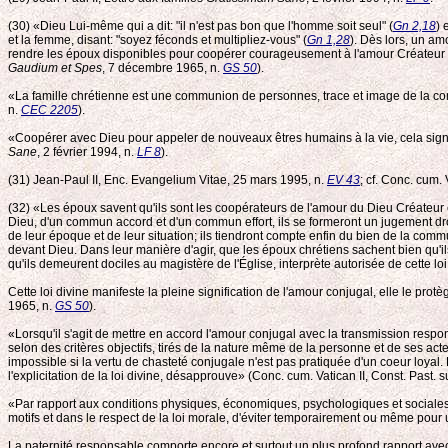
(30) «Dieu Lui-même qui a dit: "il n'est pas bon que l'homme soit seul" (
Gn 2,18
) 
et la femme, disant: "soyez féconds et multipliez-vous" (
Gn 1,28
). Dès lors, un am
rendre les époux disponibles pour coopérer courageusement à l'amour Créateur et 
Gaudium et Spes
, 7 décembre 1965, n.
GS 50
).
«La famille chrétienne est une communion de personnes, trace et image de la commun
n.
CEC 2205
).
«Coopérer avec Dieu pour appeler de nouveaux êtres humains à la vie, cela signif
Sane
, 2 février 1994, n.
LF 8
).
(31) Jean-Paul II, Enc. Evangelium Vitae, 25 mars 1995, n.
EV 43
; cf. Conc. cum.
(32) «Les époux savent qu'ils sont les coopérateurs de l'amour du Dieu Créateur et
Dieu, d'un commun accord et d'un commun effort, ils se formeront un jugement droit:
de leur époque et de leur situation; ils tiendront compte enfin du bien de la com
devant Dieu. Dans leur manière d'agir, que les époux chrétiens sachent bien qu'ils
qu'ils demeurent dociles au magistère de l'Église, interprète autorisée de cette loi
Cette loi divine manifeste la pleine signification de l'amour conjugal, elle le pr
1965, n.
GS 50
).
«Lorsqu'il s'agit de mettre en accord l'amour conjugal avec la transmission respon
selon des critères objectifs, tirés de la nature même de la personne et de ses act
impossible si la vertu de chasteté conjugale n'est pas pratiquée d'un coeur loyal.
l'explicitation de la loi divine, désapprouve» (Conc. cum. Vatican II, Const. Past.
«Par rapport aux conditions physiques, économiques, psychologiques et sociales, l
motifs et dans le respect de la loi morale, d'éviter temporairement ou même pou
La paternité responsable comporte encore et surtout un plus profond rapport avec l'