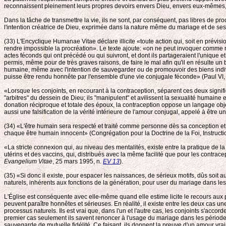
reconnaissent pleinement leurs propres devoirs envers Dieu, envers eux-mêmes, en
Dans la tâche de transmettre la vie, ils ne sont, par conséquent, pas libres de p
l'intention créatrice de Dieu, exprimée dans la nature même du mariage et de ses 
(33) L'Encyclique Humanae Vitae déclare illicite «toute action qui, soit en pré
rendre impossible la procréation». Le texte ajoute: «on ne peut invoquer comme ra
actes féconds qui ont précédé ou qui suivront, et dont ils partageraient l'unique et
permis, même pour de très graves raisons, de faire le mal afin qu'il en résulte u
humaine, même avec l'intention de sauvegarder ou de promouvoir des biens indiv
puisse être rendu honnête par l'ensemble d'une vie conjugale féconde» (Paul VI
«Lorsque les conjoints, en recourant à la contraception, séparent ces deux sign
"arbitres" du dessein de Dieu; ils "manipulent" et avilissent la sexualité humaine e
donation réciproque et totale des époux, la contraception oppose un langage objecti
aussi une falsification de la vérité intérieure de l'amour conjugal, appelé à être u
(34) «L'être humain sera respecté et traité comme personne dès sa conception et, 
chaque être humain innocent» (Congrégation pour la Doctrine de la Foi, Instructio
«La stricte connexion qui, au niveau des mentalités, existe entre la pratique de 
utérins et des vaccins, qui, distribués avec la même facilité que pour les contrac
Evangelium Vitae
, 25 mars 1995, n.
EV 13
).
(35) «Si donc il existe, pour espacer les naissances, de sérieux motifs, dûs soit 
naturels, inhérents aux fonctions de la génération, pour user du mariage dans les
L'Église est conséquente avec elle-même quand elle estime licite le recours aux 
peuvent paraître honnêtes et sérieuses. En réalité, il existe entre les deux cas un
processus naturels. Ils est vrai que, dans l'un et l'autre cas, les conjoints s'accor
premier cas seulement ils savent renoncer à l'usage du mariage dans les périodes
sauvegarde de mutuelle fidélité. Ce faisant, ils donnent la preuve d'un amour vr