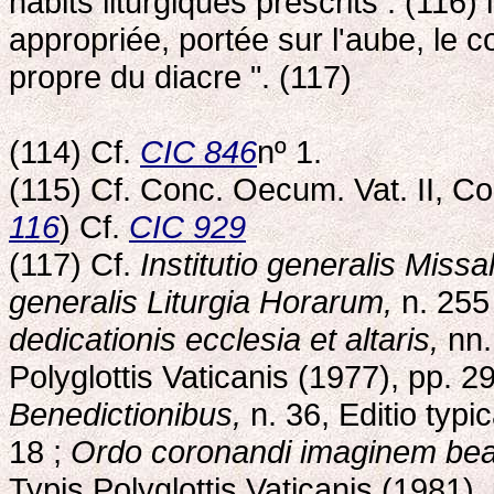
habits liturgiques prescrits : (116)
appropriée, portée sur l'aube, le co
propre du diacre ". (117)
(114) Cf.
CIC 846
nº 1.
(115) Cf. Conc. Oecum. Vat. II, C
116
) Cf.
CIC 929
(117) Cf.
Institutio generalis Miss
generalis Liturgia Horarum,
n. 255
dedicationis ecclesia et altaris,
nn. 
Polyglottis Vaticanis (1977), pp. 2
Benedictionibus,
n. 36, Editio typi
18 ;
Ordo coronandi imaginem beat
Typis Polyglottis Vaticanis (1981),