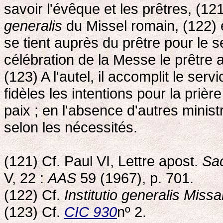
savoir l'évêque et les prêtres, (121
generalis
du Missel romain, (122) et
se tient auprès du prêtre pour le se
célébration de la Messe le prêtre a
(123) A l'autel, il accomplit le serv
fidèles les intentions pour la prière
paix ; en l'absence d'autres ministr
selon les nécessités.
(121) Cf. Paul VI, Lettre apost.
Sa
V, 22 :
AAS
59 (1967), p. 701.
(122) Cf.
Institutio generalis Miss
(123) Cf.
CIC 930
nº 2.