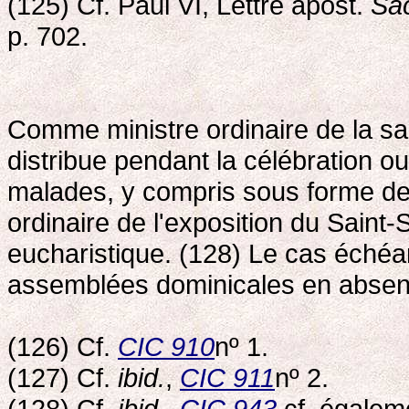
(125) Cf. Paul VI, Lettre apost.
Sa
p. 702.
Comme ministre ordinaire de la sa
distribue pendant la célébration ou 
malades, y compris sous forme de v
ordinaire de l'exposition du Saint
eucharistique. (128) Le cas échéant
assemblées dominicales en absenc
(126) Cf.
CIC 910
nº 1.
(127) Cf.
ibid.
,
CIC 911
nº 2.
(128) Cf.
ibid.
,
CIC 943
cf. égaleme