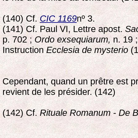
(140) Cf.
CIC 1169
nº 3.
(141) Cf. Paul VI, Lettre apost.
Sa
p. 702 ;
Ordo exsequiarum,
n. 19 ;
Instruction
Ecclesia de mysterio
(1
Cependant, quand un prêtre est prés
revient de les présider. (142)
(142) Cf.
Rituale Romanum - De Be