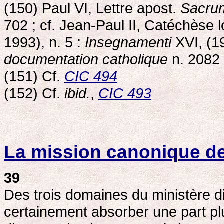
(150) Paul VI, Lettre apost.
Sacru
702 ; cf. Jean-Paul II, Catéchèse 
1993), n. 5 :
Insegnamenti
XVI, (1
documentation catholique
n. 2082 
(151) Cf.
CIC 494
(152) Cf.
ibid.
,
CIC 493
La mission canonique d
39
Des trois domaines du ministère di
certainement absorber une part plu