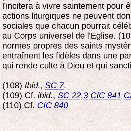
l'incitera à vivre saintement pour 
actions liturgiques ne peuvent don
sociales que chacun pourrait céléb
au Corps universel de l'Eglise. (1
normes propres des saints mystère
entraînent les fidèles dans une parti
qui rende culte à Dieu et qui sanctif
(108)
Ibid.
,
SC 7
.
(109) Cf.
ibid.
,
SC 22,3
CIC 841
C
(110) Cf.
CIC 840