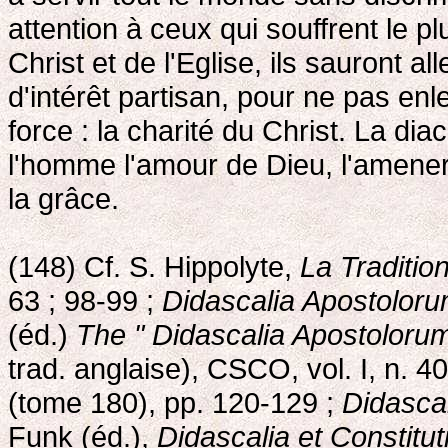
attention à ceux qui souffrent le 
Christ et de l'Eglise, ils sauront al
d'intérêt partisan, pour ne pas enle
force : la charité du Christ. La dia
l'homme l'amour de Dieu, l'amener 
la grâce.
(148) Cf. S. Hippolyte,
La Traditio
63 ; 98-99 ;
Didascalia Apostolor
(éd.)
The " Didascalia Apostolorum
trad. anglaise), CSCO, vol. I, n. 40
(tome 180), pp. 120-129 ;
Didasca
Funk (éd.),
Didascalia et Constitu