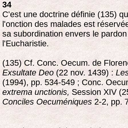
34
C'est une doctrine définie (135) q
l'onction des malades est réservée 
sa subordination envers le pardon
l'Eucharistie.
(135) Cf. Conc. Oecum. de Floren
Exsultate Deo
(22 nov. 1439) :
Le
(1994), pp. 534-549 ; Conc. Oecu
extrema unctionis,
Session XIV (25
Conciles Oecuméniques
2-2, pp. 