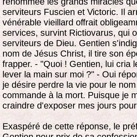
renommée les grands miracles que 
serviteurs Fuscien et Victoric. Il 
vénérable vieillard offrait oblige
services, survint Rictiovarus, qui
serviteurs de Dieu. Gentien s'ind
nom de Jésus Christ, il tire son épé
frapper. - "Quoi ! Gentien, lui cria 
lever la main sur moi ?" - Oui répon
je désire perdre la vie pour le no
commande à la mort. Puisque je me
craindre d'exposer mes jours pour
Exaspéré de cette réponse, le préfe
Gentien pour prix de sa confessi