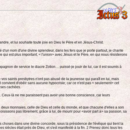
dre, et lui souhaite toute joie en Dieu le Père et en Jésus-Christ.
 d'un nom d'une divine splendeur, dans les fers que je porte partout, je chante
et ce qui est plus important, < l'union> avec Jésus et le Père, en qui nous résisterons
non de service le diacre Zotion.... puissé-je jouir de lui, car il est soumis à
e vos saints presbytres n'ont pas abusé de la jeunesse qui paraît en lui, mais
l convient d'obéir sans aucune hypocrisie; car ce n'est pas < seulement> cet
hoses cachées.
lui. Ceux-là ne me paraissent pas avoir une bonne conscience, car leurs
 deux monnaies, celle de Dieu et celle du monde, et que chacune d'elles a son
hoisissons pas librement, grâce à lui, de mourir pour <avoir part à> sa passion, sa
es choses dans une divine concorde, sous la présidence de l'évêque qui tient la
 siècles était près de Dieu, et s'est manifesté à la fin. 2
Prenez donc tous les