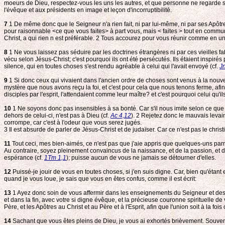
moeurs de Dieu, respectez-vous les uns les autres, et que personne ne regarde son
l'évêque et aux présidents en image et leçon d'incorruptibilité.
7
1 De même donc que le Seigneur n'a rien fait, ni par lui-même, ni par ses Apôtr
pour raisonnable <ce que vous faites> à part vous, mais < faites > tout en commun:
Christ, a qui rien n est préférable. 2
Tous accourez pour vous réunir comme en un seul
8
1 Ne vous laissez pas séduire par les doctrines étrangères ni par ces vieilles f
vécu selon Jésus-Christ; c'est pourquoi ils ont été persécutés. Ils étaient inspiré
silence, qui en toutes choses s'est rendu agréable à celui qui l'avait envoyé (cf.
J
9
1 Si donc ceux qui vivaient dans l'ancien ordre de choses sont venus à la nouvell
mystère que nous avons reçu la foi, et c'est pour cela que nous tenons ferme, afin 
disciples par l'esprit, l'attendaient comme leur maître? et c'est pourquoi celui qu'
10
1 Ne soyons donc pas insensibles à sa bonté. Car s'il nous imite selon ce que 
dehors de celui-ci, n'est pas à Dieu (cf.
Ac 4,12
). 2
Rejetez donc le mauvais levain, v
corrompe, car c'est à l'odeur que vous serez jugés.
3
Il est absurde de parler de Jésus-Christ et de judaïser. Car ce n'est pas le chris
11
Tout ceci, mes bien-aimés, ce n'est pas que j'aie appris que quelques-uns par
Au contraire, soyez pleinement convaincus de la naissance, et de la passion, et 
espérance (cf.
1Tm 1,1
); puisse aucun de vous ne jamais se détourner d'elles.
12
Puissé-je jouir de vous en toutes choses, si j'en suis digne. Car, bien qu'éta
quand je vous loue, je sais que vous en êtes confus, comme il est écrit:
13
1 Ayez donc soin de vous affermir dans les enseignements du Seigneur et des Ap
et dans la fin, avec votre si digne évêque, et la précieuse couronne spirituelle de
Père, et les Apôtres au Christ et au Père et à l'Esprit, afin que l'union soit à la fois 
14
Sachant que vous êtes pleins de Dieu, je vous ai exhortés brièvement. Souvenez