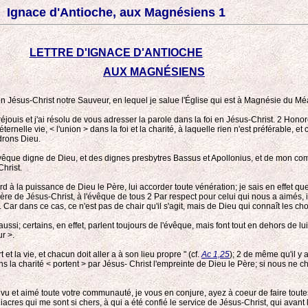
Ignace d'Antioche, aux Magnésiens 1
LETTRE D'IGNACE D'ANTIOCHE
AUX MAGNÉSIENS
n Jésus-Christ notre Sauveur, en lequel je salue l'Église qui est à Magnésie du Méan
jouis et j'ai résolu de vous adresser la parole dans la foi en Jésus-Christ. 2
Honoré
 éternelle vie, < l'union > dans la foi et la charité, à laquelle rien n'est préférable, 
drons Dieu.
vêque digne de Dieu, et des dignes presbytres Bassus et Apollonius, et de mon compag
hrist.
rd à la puissance de Dieu le Père, lui accorder toute vénération; je sais en effet qu
ère de Jésus-Christ, à l'évêque de tous 2
Par respect pour celui qui nous a aimés, i
 Car dans ce cas, ce n'est pas de chair qu'il s'agit, mais de Dieu qui connaît les c
ussi; certains, en effet, parlent toujours de l'évêque, mais font tout en dehors de 
r >.
t la vie, et chacun doit aller a à son lieu propre " (cf.
Ac 1,25
); 2
de même qu'il y a
s la charité < portent > par Jésus- Christ l'empreinte de Dieu le Père; si nous ne c
i vu et aimé toute votre communauté, je vous en conjure, ayez à coeur de faire tout
cres qui me sont si chers, à qui a été confié le service de Jésus-Christ, qui avant les