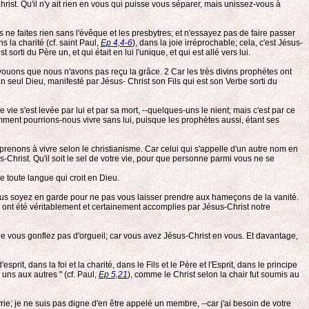
ist. Qu'il n'y ait rien en vous qui puisse vous séparer, mais unissez-vous à
us ne faites rien sans l'évêque et les presbytres; et n'essayez pas de faire passer
 la charité (cf. saint Paul,
Ep 4,4-6
), dans la joie irréprochable; cela, c'est Jésus-
i du Père un, et qui était en lui l'unique, et qui est allé vers lui.
 avouons que nous n'avons pas reçu la grâce. 2
Car les très divins prophètes ont
un seul Dieu, manifesté par Jésus- Christ son Fils qui est son Verbe sorti du
ie s'est levée par lui et par sa mort, --quelques-uns le nient; mais c'est par ce
ment pourrions-nous vivre sans lui, puisque les prophètes aussi, étant ses
prenons à vivre selon le christianisme. Car celui qui s'appelle d'un autre nom en
-Christ. Qu'il soit le sel de votre vie, pour que personne parmi vous ne se
e toute langue qui croit en Dieu.
vous soyez en garde pour ne pas vous laisser prendre aux hameçons de la vanité.
 ont été véritablement et certainement accomplies par Jésus-Christ notre
 ne vous gonflez pas d'orgueil; car vous avez Jésus-Christ en vous. Et davantage,
d'esprit, dans la foi et la charité, dans le Fils et le Père et l'Esprit, dans le principe
 uns aux autres " (cf. Paul,
Ep 5,21
), comme le Christ selon la chair fut soumis au
ie; je ne suis pas digne d'en être appelé un membre, --car j'ai besoin de votre