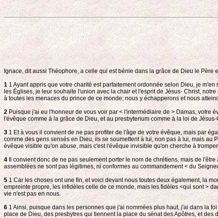
Ignace, dit aussi Théophore, a celle qui est bénie dans la grâce de Dieu le Père e
1
1 Ayant appris que votre charité est parfaitement ordonnée selon Dieu, je m'en ré
les Églises, je leur souhaite l'union avec la chair et l'esprit de Jésus- Christ, notre
à toutes les menaces du prince de ce monde; nous y échapperons et nous attein
2
Puisque j'ai eu l'honneur de vous voir par < l'intermédiaire de > Damas, votre é
l'évêque comme à la grâce de Dieu, et au presbyterium comme à la loi de Jésus-C
3
1 Et à vous il convient de ne pas profiter de l'âge de votre évêque, mais par éga
comme des gens sensés en Dieu, ils se soumettent à lui, non pas à lui, mais au P
évêque visible qu'on abuse, mais c'est l'évêque invisible qu'on cherche à tromper.
4
Il convient donc de ne pas seulement porter le nom de chrétiens, mais de l'être a
assemblées ne sont pas légitimes, ni conformes au commandement < du Seigneu
5
1 Car les choses ont une fin, et voici devant nous toutes deux également, la mort e
empreinte propre, les infidèles celle de ce monde, mais les fidèles <qui sont > dan
vie n'est pas en nous.
6
1 Ainsi, puisque dans les personnes que j'ai nommées plus haut, j'ai dans la fo
place de Dieu, des presbytres qui tiennent la place du sénat des Apôtres, et des dia