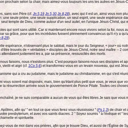
 prochain selon la chair, mais aimez-vous toujours les uns les autres en Jésus-Chr
es, sans son Père (cf.
Jn 5,19
Jn 5,30
Jn 8,28
), avec qui il est un, ainsi vous non pl
 une seule prière, une seule supplication, un seul esprit, une seule espérance dans
 temple de Dieu, comme autour d'un seul autel, en l'unique Jésus-Christ, qui est sort
ables qui sont sans utilité. Car si maintenant encore nous vivons selon la foi, nous
s par sa grâce, pour que les incrédules fussent pleinement convaincus qu'il n'y a qu'
n 8,29
).
e espérance, n'observant plus le sabbat, mais le jour du Seigneur, < jour> où notre v
d'être trouvés de < véritables > disciples de Jésus-Christ, notre seul maître -- 2
com
ils attendaient justement les a, par sa présence, ressuscités des morts.
nous faisons, nous n'existons plus. C'est pourquoi faisons-nous ses disciples et ap
ieilli et aigri (cf.
1Co 5,6
) et transformez-vous en un levain nouveau, qui est Jésus
tianisme qui a cru au judaïsme, mais le judaïsme au christianisme, en qui s'est réuni
mi vous soient mal disposés; mais, bien qu'étant plus petit que vous, je veux que 
de la résurrection arrivée sous le gouvernement de Ponce Pilate. Toutes ces choses
nt enchaîné, je ne suis comparable a aucun de vous qui êtes libres Je sais que vous
ôtres, afin qu' " en tout ce que vous ferez vous réussissiez " (
Ps 1,3
) de chair et 
 votre presbyterium, et avec vos saints diacres. 2
" Soyez soumis " à l'évêque et " les
charnelle et spirituelle.
-vous de moi dans vos prières, afin que je trouve Dieu, et aussi de l'Église de Syr