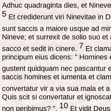
Adhuc quadraginta dies, et Nineve 
5
Et crediderunt viri Ninevitae in D
sunt saccis a maiore usque ad m
Nineve; et surrexit de solio suo et
7
sacco et sedit in cinere.
Et clamav
principum eius dicens: " Homines 
gustent quidquam nec pascantur 
saccis homines et iumenta et clame
convertatur vir a via sua mala et 
Quis scit si convertatur et ignosca
10
non peribimus? ".
Et vidit Deus