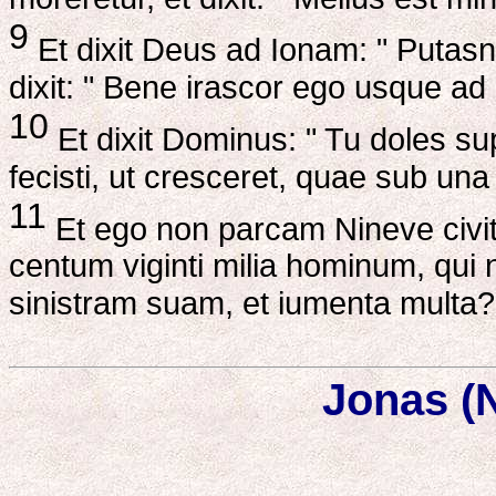
9
Et dixit Deus ad Ionam: " Putasn
dixit: " Bene irascor ego usque ad
10
Et dixit Dominus: " Tu doles s
fecisti, ut cresceret, quae sub una
11
Et ego non parcam Nineve civit
centum viginti milia hominum, qui n
sinistram suam, et iumenta multa? 
Jonas (