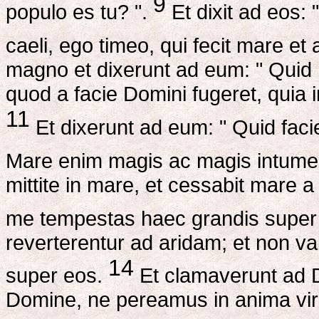
9
populo es tu? ".
Et dixit ad eos
caeli, ego timeo, qui fecit mare et
magno et dixerunt ad eum: " Quid h
quod a facie Domini fugeret, quia i
11
Et dixerunt ad eum: " Quid facie
Mare enim magis ac magis intum
mittite in mare, et cessabit mare 
me tempestas haec grandis super
reverterentur ad aridam; et non v
14
super eos.
Et clamaverunt ad 
Domine, ne pereamus in anima viri