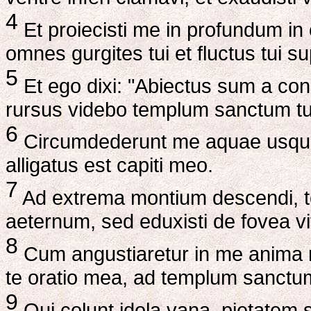
4
Et proiecisti me in profundum in
omnes gurgites tui et fluctus tui s
5
Et ego dixi: "Abiectus sum a c
rursus videbo templum sanctum t
6
Circumdederunt me aquae usque a
alligatus est capiti meo.
7
Ad extrema montium descendi, t
aeternum, sed eduxisti de fovea
8
Cum angustiaretur in me anima m
te oratio mea, ad templum sanctu
9
Qui colunt idola vana, pietatem 