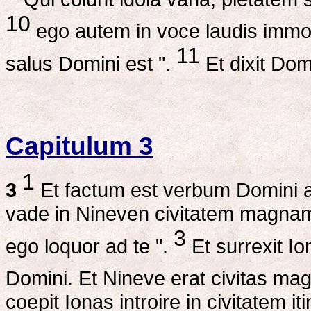
10
ego autem in voce laudis immo
11
salus Domini est ".
Et dixit Dom
Capitulum 3
1
3
Et factum est verbum Domini 
vade in Nineven civitatem magnam
3
ego loquor ad te ".
Et surrexit Io
Domini. Et Nineve erat civitas ma
coepit Ionas introire in civitatem iti