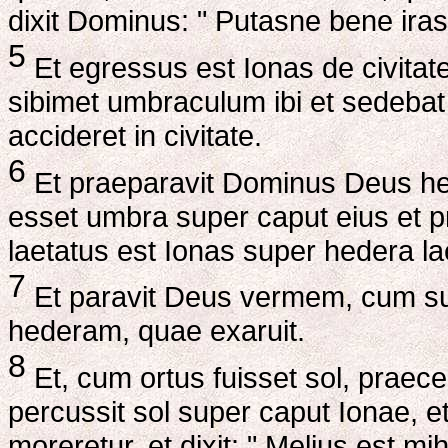
dixit Dominus: " Putasne bene irasc
5
Et egressus est Ionas de civitate 
sibimet umbraculum ibi et sedebat 
accideret in civitate.
6
Et praeparavit Dominus Deus he
esset umbra super caput eius et pr
laetatus est Ionas super hedera la
7
Et paravit Deus vermem, cum sur
hederam, quae exaruit.
8
Et, cum ortus fuisset sol, praecep
percussit sol super caput Ionae, et
moreretur, et dixit: " Melius est mi