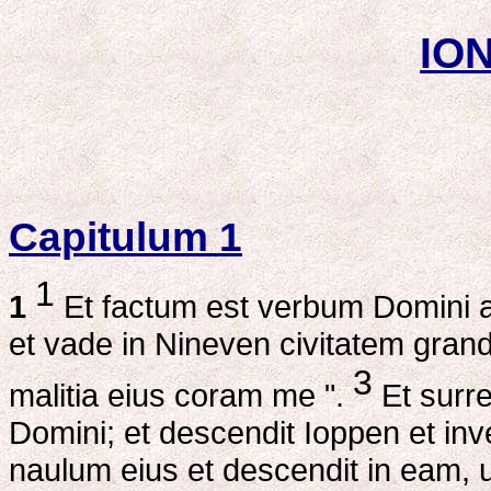
ION
Capitulum 1
1
1
Et factum est verbum Domini a
et vade in Nineven civitatem grand
3
malitia eius coram me ".
Et surre
Domini; et descendit Ioppen et inv
naulum eius et descendit in eam, ut