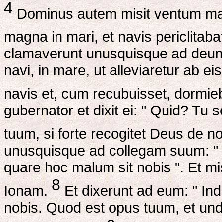
4
Dominus autem misit ventum mag
magna in mari, et navis periclitaba
clamaverunt unusquisque ad deum 
navi, in mare, ut alleviaretur ab e
navis et, cum recubuisset, dormie
gubernator et dixit ei: " Quid? T
tuum, si forte recogitet Deus de n
unusquisque ad collegam suum: " V
quare hoc malum sit nobis ". Et mis
8
Ionam.
Et dixerunt ad eum: " Ind
nobis. Quod est opus tuum, et und