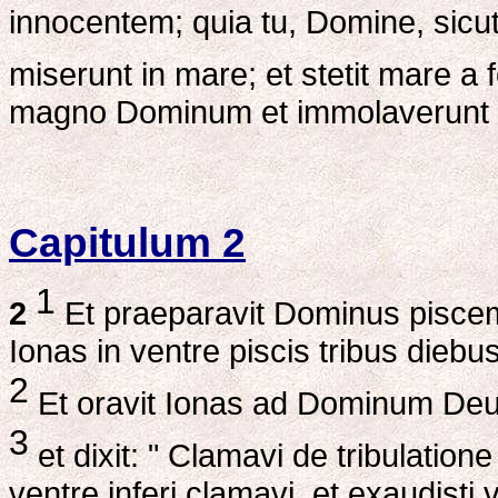
innocentem; quia tu, Domine, sicut v
miserunt in mare; et stetit mare a
magno Dominum et immolaverunt h
Capitulum 2
1
2
Et praeparavit Dominus piscem 
Ionas in ventre piscis tribus diebus
2
Et oravit Ionas ad Dominum Deu
3
et dixit: " Clamavi de tribulatio
ventre inferi clamavi, et exaudis