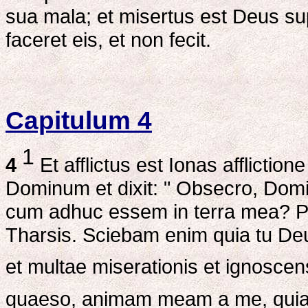
sua mala; et misertus est Deus su
faceret eis, et non fecit.
Capitulum 4
1
4
Et afflictus est Ionas afflictio
Dominum et dixit: " Obsecro, Do
cum adhuc essem in terra mea? Pr
Tharsis. Sciebam enim quia tu Deu
et multae miserationis et ignoscen
quaeso, animam meam a me, quia 