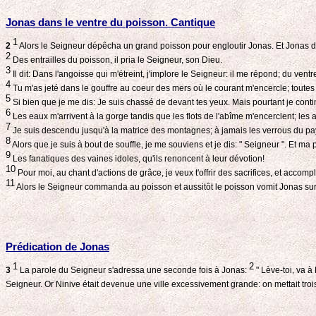
Jonas dans le ventre du poisson. Cantique
1
2
Alors le Seigneur dépêcha un grand poisson pour engloutir Jonas. Et Jonas deme
2
Des entrailles du poisson, il pria le Seigneur, son Dieu.
3
Il dit: Dans l'angoisse qui m'étreint, j'implore le Seigneur: il me répond; du vent
4
Tu m'as jeté dans le gouffre au coeur des mers où le courant m'encercle; toutes 
5
Si bien que je me dis: Je suis chassé de devant tes yeux. Mais pourtant je conti
6
Les eaux m'arrivent à la gorge tandis que les flots de l'abîme m'encerclent; les
7
Je suis descendu jusqu'à la matrice des montagnes; à jamais les verrous du pays-
8
Alors que je suis à bout de souffle, je me souviens et je dis: " Seigneur ". Et ma p
9
Les fanatiques des vaines idoles, qu'ils renoncent à leur dévotion!
10
Pour moi, au chant d'actions de grâce, je veux t'offrir des sacrifices, et accompl
11
Alors le Seigneur commanda au poisson et aussitôt le poisson vomit Jonas sur 
Prédication de Jonas
1
2
3
La parole du Seigneur s'adressa une seconde fois à Jonas:
" Lève-toi, va à
Seigneur. Or Ninive était devenue une ville excessivement grande: on mettait trois