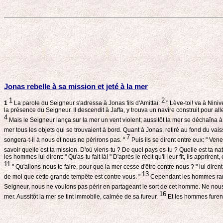
Jonas rebelle à sa mission et jeté à la mer
1
2
1
La parole du Seigneur s'adressa à Jonas fils d'Amittaï:
" Lève-toi! va à Nini
la présence du Seigneur. Il descendit à Jaffa, y trouva un navire construit pour all
4
Mais le Seigneur lança sur la mer un vent violent; aussitôt la mer se déchaîna à 
mer tous les objets qui se trouvaient à bord. Quant à Jonas, retiré au fond du vai
7
songera-t-il à nous et nous ne périrons pas. "
Puis ils se dirent entre eux: " Ven
savoir quelle est ta mission. D'où viens-tu ? De quel pays es-tu ? Quelle est ta nat
les hommes lui dirent: " Qu'as-tu fait là! " D'après le récit qu'il leur fit, ils appriren
11
" Qu'allons-nous te faire, pour que la mer cesse d'être contre nous ? " lui diren
13
de moi que cette grande tempête est contre vous. "
Cependant les hommes ramai
Seigneur, nous ne voulons pas périr en partageant le sort de cet homme. Ne nous c
16
mer. Aussitôt la mer se tint immobile, calmée de sa fureur.
Et les hommes furent 