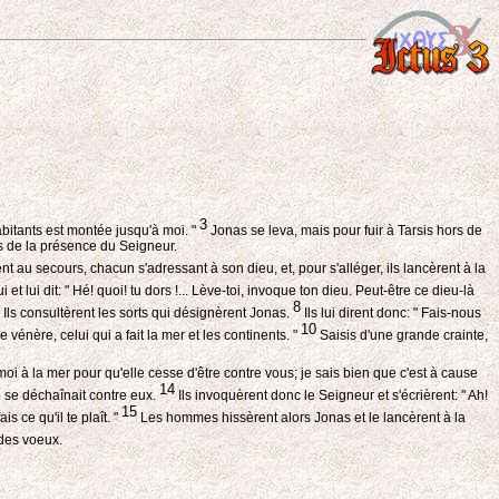
3
abitants est montée jusqu'à moi. "
Jonas se leva, mais pour fuir à Tarsis hors de
ors de la présence du Seigneur.
t au secours, chacun s'adressant à son dieu, et, pour s'alléger, ils lancèrent à la
 et lui dit: " Hé! quoi! tu dors !... Lève-toi, invoque ton dieu. Peut-être ce dieu-là
8
 Ils consultèrent les sorts qui désignèrent Jonas.
Ils lui dirent donc: " Fais-nous
10
e vénère, celui qui a fait la mer et les continents. "
Saisis d'une grande crainte,
-moi à la mer pour qu'elle cesse d'être contre vous; je sais bien que c'est à cause
14
 se déchaînait contre eux.
Ils invoquèrent donc le Seigneur et s'écrièrent: " Ah!
15
 ce qu'il te plaît. "
Les hommes hissèrent alors Jonas et le lancèrent à la
 des voeux.