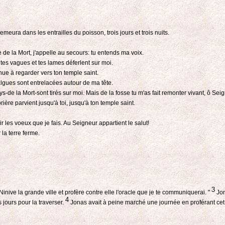
ura dans les entrailles du poisson, trois jours et trois nuits.
re de la Mort, j'appelle au secours: tu entends ma voix.
tes vagues et tes lames déferlent sur moi.
nue à regarder vers ton temple saint.
 algues sont entrelacées autour de ma tête.
de la Mort-sont tirés sur moi. Mais de la fosse tu m'as fait remonter vivant, ô Sei
rière parvient jusqu'à toi, jusqu'à ton temple saint.
ir les voeux que je fais. Au Seigneur appartient le salut!
la terre ferme.
3
 Ninive la grande ville et profère contre elle l'oracle que je te communiquerai. "
Jon
4
 jours pour la traverser.
Jonas avait à peine marché une journée en proférant cet 