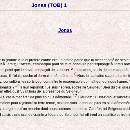
Jonas (TOB) 1
Jonas
ve la grande ville et profère contre elle un oracle parce que la méchanceté de ses h
er à Tarsis; il l'affréta, s'embarqua pour se faire conduire par l'équipage à Tarsis h
5
tel point que le navire menaçait de se briser.
Les marins, saisis de peur, appelèren
6
sseau, il s'était couché et dormait profondément.
Alors le capitaine s'approcha de lui
ez, consultons les sorts pour connaître le responsable du malheur qui nous frappe. "
9
ionalité ? "
Il leur répondit: " Je suis hébreu, et c'est le Seigneur Dieu du ciel que j
t, en effet, qu'il fuyait hors de la présence du Seigneur.
12
t-ils, car la mer était de plus en plus démontée.
Il leur dit: " Hissez-moi et lancez
ent pour rejoindre la terre ferme, mais en vain: la mer de plus en plus démontée
harge pas d'un meurtre dont nous sommes innocents. Car c'est toi Seigneur qui fais
saisis d'une grande crainte à l'égard du Seigneur, lui offrirent un sacrifice et firent