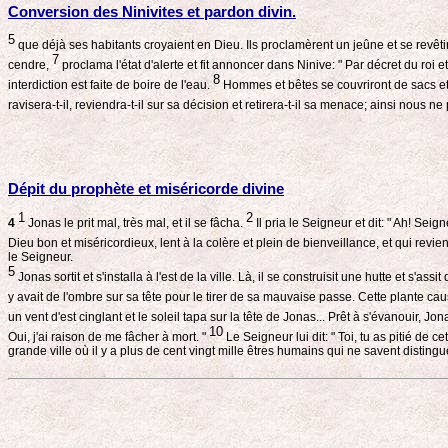
Conversion des Ninivites et pardon divin.
5
que déjà ses habitants croyaient en Dieu. Ils proclamèrent un jeûne et se revêti
7
cendre,
proclama l'état d'alerte et fit annoncer dans Ninive: " Par décret du roi e
8
interdiction est faite de boire de l'eau.
Hommes et bêtes se couvriront de sacs et 
ravisera-t-il, reviendra-t-il sur sa décision et retirera-t-il sa menace; ainsi nous ne
Dépit du prophète et miséricorde divine
1
2
4
Jonas le prit mal, très mal, et il se fâcha.
Il pria le Seigneur et dit: " Ah! Sei
Dieu bon et miséricordieux, lent à la colère et plein de bienveillance, et qui revie
le Seigneur.
5
Jonas sortit et s'installa à l'est de la ville. Là, il se construisit une hutte et s'as
y avait de l'ombre sur sa tête pour le tirer de sa mauvaise passe. Cette plante c
un vent d'est cinglant et le soleil tapa sur la tête de Jonas... Prêt à s'évanouir, J
10
Oui, j'ai raison de me fâcher à mort. "
Le Seigneur lui dit: " Toi, tu as pitié de ce
grande ville où il y a plus de cent vingt mille êtres humains qui ne savent disting