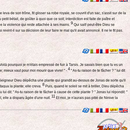
 leva de son trône, fit glisser sa robe royale, se couvrit d'un sac, s'assit sur de la
tit bétail, de goûter à quoi que ce soit; interdiction est faite de paître et
9
e la violence qui reste attachée à ses mains.
Qui sait! peut-être Dieu se
evint-il sur sa décision de leur faire le mal qu'il avait annoncé. Il ne le fit pas.
 Voilà pourquoi je m'étais empressé de fuir à Tarsis. Je savais bien que tu es un
4
ie; mieux vaut pour moi mourir que vivre! " -
" As-tu raison de te fâcher ? " lui dit
Seigneur Dieu dépêcha une plante qui grandit au-dessus de Jonas de sorte qu'il
8
aqua la plante; elle creva.
Puis, quand le soleil se mit à briller, Dieu dépêcha
 lui dit: " As-tu raison de te fâcher à cause de cette plante ? " Jonas lui répondit: "
11
uit, elle a disparu âgée d'une nuit.
Et moi, je n'aurais pas pitié de Ninive la