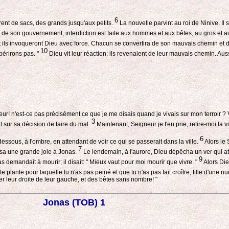
6
rent de sacs, des grands jusqu'aux petits.
La nouvelle parvint au roi de Ninive. Il se
t de son gouvernement, interdiction est faite aux hommes et aux bêtes, au gros et au pe
ils invoqueront Dieu avec force. Chacun se convertira de son mauvais chemin et d
10
 périrons pas. "
Dieu vit leur réaction: ils revenaient de leur mauvais chemin. Aussi r
gneur! n'est-ce pas précisément ce que je me disais quand je vivais sur mon terroir ?
3
nt sur sa décision de faire du mal.
Maintenant, Seigneur je t'en prie, retire-moi la v
6
sit dessous, à l'ombre, en attendant de voir ce qui se passerait dans la ville.
Alors le 
7
ausa une grande joie à Jonas.
Le lendemain, à l'aurore, Dieu dépêcha un ver qui att
9
onas demandait à mourir; il disait: " Mieux vaut pour moi mourir que vivre. "
Alors Dieu
tte plante pour laquelle tu n'as pas peiné et que tu n'as pas fait croître; fille d'une n
uer leur droite de leur gauche, et des bêtes sans nombre! "
Jonas (TOB) 1