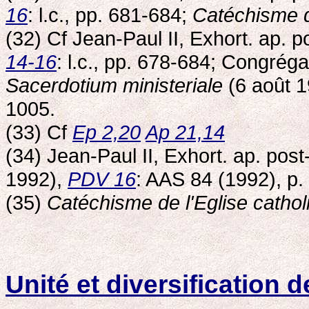
16
: l.c., pp. 681-684;
Catéchisme de
(32) Cf Jean-Paul II, Exhort. ap. 
14-16
: l.c., pp. 678-684; Congréga
Sacerdotium ministeriale
(6 août 1
1005.
(33) Cf
Ep 2,20
Ap 21,14
(34) Jean-Paul II, Exhort. ap. pos
1992),
PDV 16
: AAS 84 (1992), p.
(35)
Catéchisme de l'Eglise cathol
Unité et diversification 