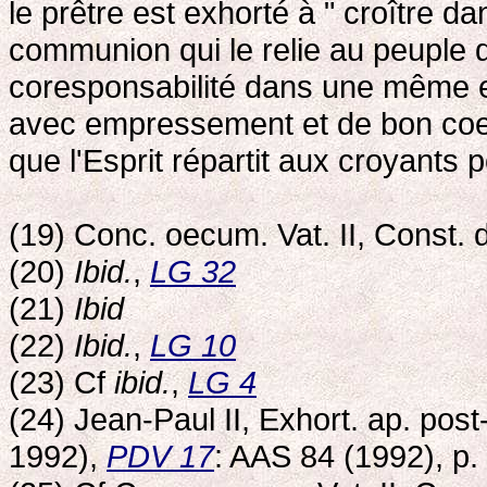
le prêtre est exhorté à " croître d
communion qui le relie au peuple d
coresponsabilité dans une même et
avec empressement et de bon coeu
que l'Esprit répartit aux croyants p
(19) Conc. oecum. Vat. II, Const.
(20)
Ibid.
,
LG 32
(21)
Ibid
(22)
Ibid.
,
LG 10
(23) Cf
ibid.
,
LG 4
(24) Jean-Paul II, Exhort. ap. pos
1992),
PDV 17
: AAS 84 (1992), p.