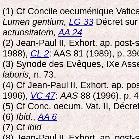
(1) Cf Concile oecuménique Vatican
Lumen gentium,
LG 33
Décret sur 
actuositatem,
AA 24
(2) Jean-Paul II
,
Exhort. ap. post
1988),
CL 2
: AAS 81 (1989), p. 39
(3) Synode des Evêques, IXe Asse
laboris,
n. 73.
(4) Cf Jean-Paul II, Exhort. ap. p
1996),
VC 47
:
AAS
88 (1996), p. 
(5) Cf Conc. oecum. Vat. II, Décre
(6)
Ibid.
,
AA 6
(7) Cf
ibid
(8) Jean-Paul II, Exhort. ap. post