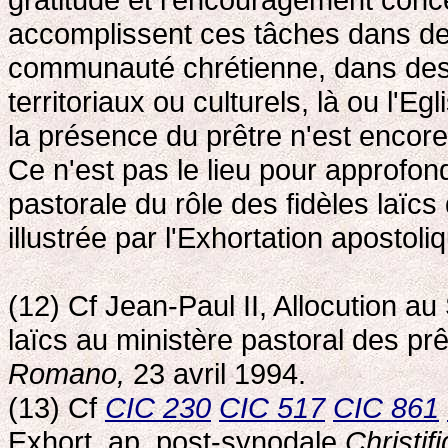
accomplissent ces tâches dans des
communauté chrétienne, dans des c
territoriaux ou culturels, là ou l'E
la présence du prêtre n'est encor
Ce n'est pas le lieu pour approfond
pastorale du rôle des fidèles laïcs
illustrée par l'Exhortation apostol
(12) Cf Jean-Paul II, Allocution a
laïcs au ministère pastoral des prêt
Romano,
23 avril 1994.
(13) Cf
CIC 230
CIC 517
CIC 861
Exhort. ap. post-synodale
Christif