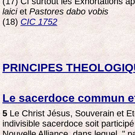
(17) Cf surtout les Exhortations 
laici
et
Pastores dabo vobis
(18)
CIC 1752
PRINCIPES THEOLOGI
Le sacerdoce commun et 
5
Le Christ Jésus, Souverain et Et
indivisible sacerdoce soit participé
Nouvelle Alliance, dans lequel, " pa