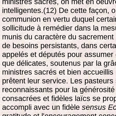
ministres sacrés, on met en oeuvr
intelligentes.(12) De cette façon, 
communion en vertu duquel certai
sollicitude à remédier dans la mesu
munis du caractère du sacrement d
de besoins persistants, dans cert
appelés et députés pour assumer 
que délicates, soutenus par la gr
ministres sacrés et bien accueilli
prêtent leur service. Les pasteur
reconnaissants pour la générosit
consacrées et fidèles laïcs se pro
accompli avec un fidèle
sensus Ec
gratitude et l'encouragement conc