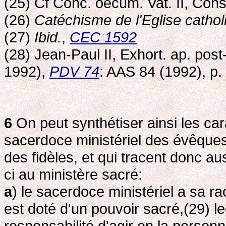
(25) Cf Conc. oecum. Vat. II, Con
(26)
Catéchisme de l'Eglise cathol
(27)
Ibid.
,
CEC 1592
(28) Jean-Paul II, Exhort. ap. pos
1992),
PDV 74
: AAS 84 (1992), p.
6
On peut synthétiser ainsi les cara
sacerdoce ministériel des évêque
des fidèles, et qui tracent donc aus
ci au ministère sacré:
a
) le sacerdoce ministériel a sa r
est doté d'un pouvoir sacré,(29) le
responsabilité d'agir en la personn