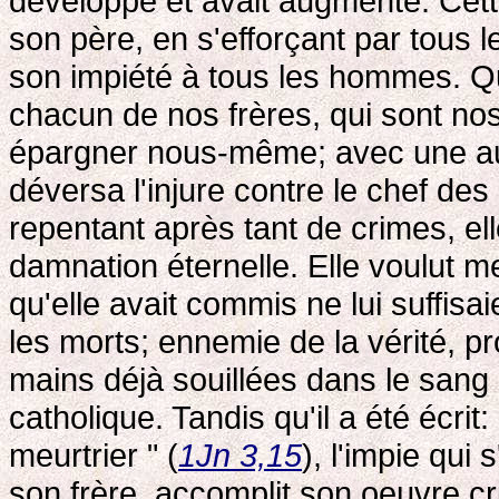
développé et avait augmenté. Cette
son père, en s'efforçant par tous 
son impiété à tous les hommes. Qu
chacun de nos frères, qui sont no
épargner nous-même; avec une auda
déversa l'injure contre le chef des
repentant après tant de crimes, elle
damnation éternelle. Elle voulut m
qu'elle avait commis ne lui suffisai
les morts; ennemie de la vérité, pr
mains déjà souillées dans le sang
catholique. Tandis qu'il a été écrit
meurtrier " (
1Jn 3,15
), l'impie qui
son frère, accomplit son oeuvre cr