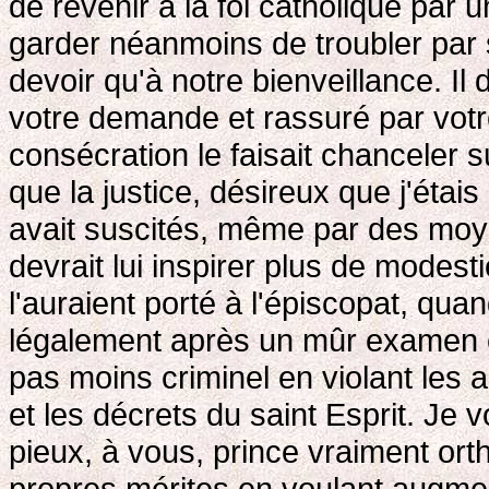
de revenir à la foi catholique par u
garder néanmoins de troubler par sa
devoir qu'à notre bienveillance. Il
votre demande et rassuré par votre 
consécration le faisait chanceler s
que la justice, désireux que j'étai
avait suscités, même par des moyen
devrait lui inspirer plus de modest
l'auraient porté à l'épiscopat, qua
légalement après un mûr examen et
pas moins criminel en violant les
et les décrets du saint Esprit. Je 
pieux, à vous, prince vraiment ort
propres mérites en voulant augmen