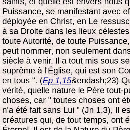
saints, et quelle est envers nous q
Puissance, se manifestant avec effi
déployée en Christ, en Le ressusci
à sa Droite dans les lieux céleste
toute Autorité, de toute Puissance,
peut nommer, non seulement dans 
siècle à venir. Il a tout mis sous s
suprême à l'Église, qui est son Cor
en tous ". (
Ep 1,15
&endash;23) Qu'
vérité, quelle nature le Père tout
choses, car " toutes choses ont été 
n'a été fait sans Lui " (Jn 1,3), Il
créatures qui, de tout temps, ont 
Éternel, Il est de la Nature du Pèr