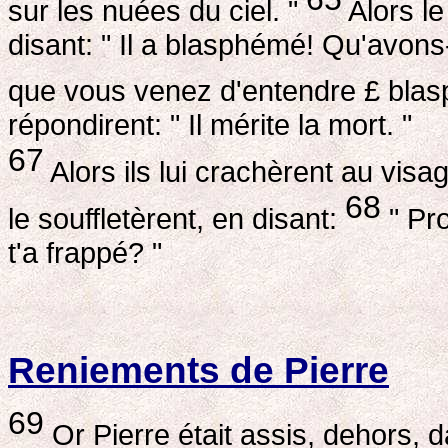
sur les nuées du ciel. "
Alors le
disant: " Il a blasphémé! Qu'avon
que vous venez d'entendre £ bla
répondirent: " Il mérite la mort. "
67
Alors ils lui crachèrent au visa
68
le souffletèrent, en disant:
" Pro
t'a frappé? "
Reniements de Pierre
69
Or Pierre était assis, dehors, 