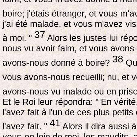
boire; j'étais étranger, et vous m'a
j'ai été malade, et vous m'avez vis
37
à moi. "
Alors les justes lui ré
nous vu avoir faim, et vous avons
38
avons-nous donné à boire?
Qua
vous avons-nous recueilli; nu, et
avons-nous vu malade ou en pris
Et le Roi leur répondra: " En vérit
l'avez fait à l'un de ces plus peti
41
l'avez fait. "
Alors il dira aussi 
vous-en loin de moi, les maudits, a