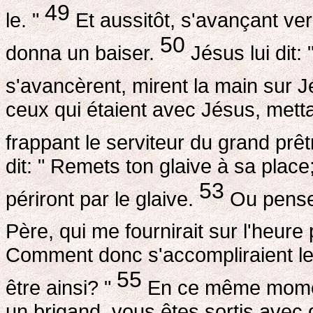
49
le. "
Et aussitôt, s'avançant vers J
50
donna un baiser.
Jésus lui dit: 
s'avancèrent, mirent la main sur Jé
ceux qui étaient avec Jésus, mettan
frappant le serviteur du grand prêtr
dit: " Remets ton glaive à sa place
53
périront par le glaive.
Ou penses
Père, qui me fournirait sur l'heur
Comment donc s'accompliraient les 
55
être ainsi? "
En ce même moment
un brigand, vous êtes sortis avec