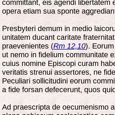
committant, eis agendi libertatem 
opera etiam sua sponte aggrediant
Presbyteri demum in medio laicoru
unitatem ducant caritate fraternita
praevenientes (
Rm 12,10
). Eorum
ut nemo in fidelium communitate 
cuius nomine Episcopi curam habe
veritatis strenui assertores, ne fi
Peculiari sollicitudini eorum com
a fide forsan defecerunt, quos qui
Ad praescripta de oecumenismo att