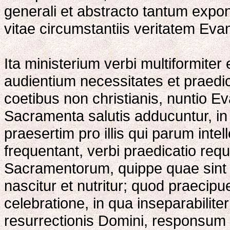
generali et abstracto tantum expo
vitae circumstantiis veritatem Eva
Ita ministerium verbi multiformite
audientium necessitates et praedi
coetibus non christianis, nuntio E
Sacramenta salutis adducuntur, i
praesertim pro illis qui parum inte
frequentant, verbi praedicatio requ
Sacramentorum, quippe quae sint 
nascitur et nutritur; quod praecipu
celebratione, in qua inseparabiliter
resurrectionis Domini, responsum p