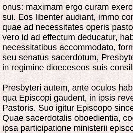
onus: maximam ergo curam exercea
sui. Eos libenter audiant, immo con
quae ad necessitates operis pasto
vero id ad effectum deducatur, ha
necessitatibus accommodato, form
seu senatus sacerdotum, Presbyt
in regimine dioeceseos suis consilii
Presbyteri autem, ante oculos ha
qua Episcopi gaudent, in ipsis rev
Pastoris. Suo igitur Episcopo sinc
Quae sacerdotalis oboedientia, coo
ipsa participatione ministerii epis