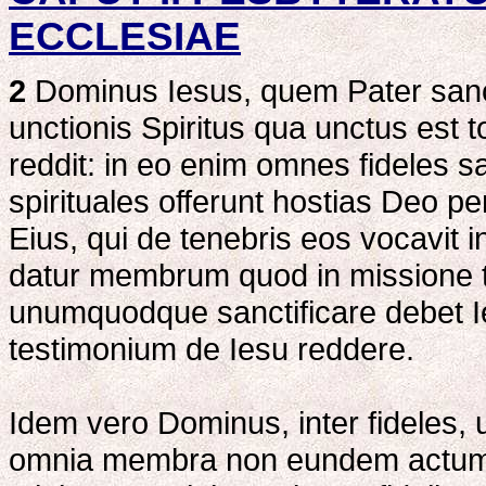
ECCLESIAE
2
Dominus Iesus, quem Pater sancti
unctionis Spiritus qua unctus est
reddit: in eo enim omnes fideles s
spirituales offerunt hostias Deo pe
Eius, qui de tenebris eos vocavit
datur membrum quod in missione t
unumquodque sanctificare debet Ie
testimonium de Iesu reddere.
Idem vero Dominus, inter fideles, 
omnia membra non eundem actum