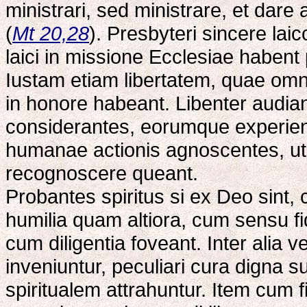
ministrari, sed ministrare, et da
(
Mt 20,28
). Presbyteri sincere la
laici in missione Ecclesiae haben
Iustam etiam libertatem, quae omnib
in honore habeant. Libenter audian
considerantes, eorumque experien
humanae actionis agnoscentes, ut
recognoscere queant.
Probantes spiritus si ex Deo sint,
humilia quam altiora, cum sensu f
cum diligentia foveant. Inter alia 
inveniuntur, peculiari cura digna s
spiritualem attrahuntur. Item cum fi