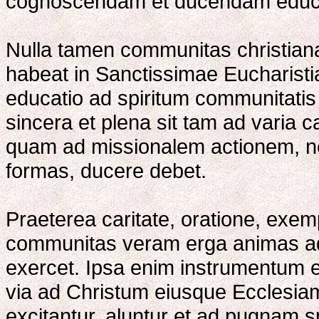
cognoscendam et ducendam educa
Nulla tamen communitas christiana
habeat in Sanctissimae Eucharisti
educatio ad spiritum communitatis 
sincera et plena sit tam ad varia 
quam ad missionalem actionem, nec
formas, ducere debet.
Praeterea caritate, oratione, exemp
communitas veram erga animas a
exercet. Ipsa enim instrumentum e
via ad Christum eiusque Ecclesiam 
excitantur, aluntur et ad pugnam s