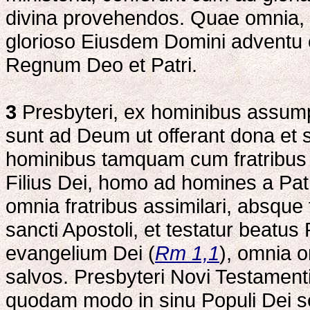
divina provehendos. Quae omnia, 
glorioso Eiusdem Domini adventu 
Regnum Deo et Patri.
3
Presbyteri, ex hominibus assumpti
sunt ad Deum ut offerant dona et s
hominibus tamquam cum fratribus 
Filius Dei, homo ad homines a Patre
omnia fratribus assimilari, absque
sancti Apostoli, et testatur beatu
evangelium Dei (
Rm 1,1
), omnia 
salvos. Presbyteri Novi Testamenti
quodam modo in sinu Populi Dei s