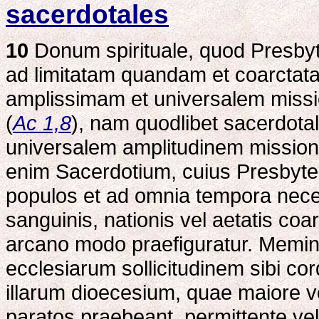
sacerdotales
10
Donum spirituale, quod Presbyte
ad limitatam quandam et coarctat
amplissimam et universalem missi
(
Ac 1,8
), nam quodlibet sacerdotal
universalem amplitudinem missionis
enim Sacerdotium, cuius Presbyter
populos et ad omnia tempora necessa
sanguinis, nationis vel aetatis coa
arcano modo praefiguratur. Memine
ecclesiarum sollicitudinem sibi co
illarum dioecesium, quae maiore vo
paratos praebeant, permittente ve