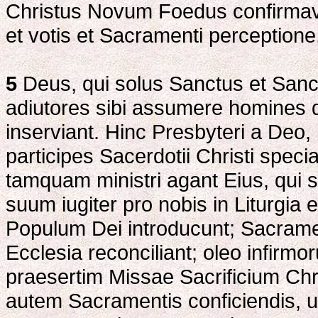
Christus Novum Foedus confirmavit 
et votis et Sacramenti perception
5
Deus, qui solus Sanctus et Sanctif
adiutores sibi assumere homines qui
inserviant. Hinc Presbyteri a Deo,
participes Sacerdotii Christi specia
tamquam ministri agant Eius, qui
suum iugiter pro nobis in Liturgia
Populum Dei introducunt; Sacrame
Ecclesia reconciliant; oleo infirmo
praesertim Missae Sacrificium Chri
autem Sacramentis conficiendis, 