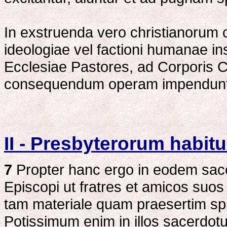
In exstruenda vero christianorum
ideologiae vel factioni humanae in
Ecclesiae Pastores, ad Corporis Ch
consequendum operam impendunt
II - Presbyterorum habit
7
Propter hanc ergo in eodem sac
Episcopi ut fratres et amicos su
tam materiale quam praesertim spiri
Potissimum enim in illos sacerdotu