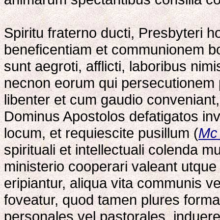
Spiritu fraterno ducti, Presbyteri h
beneficentiam et communionem bon
sunt aegroti, afflicti, laboribus nimi
necnon eorum qui persecutionem 
libenter et cum gaudio convenian
Dominus Apostolos defatigatos inv
locum, et requiescite pusillum (
Mc
spirituali et intellectuali colenda 
ministerio cooperari valeant utque a
eripiantur, aliqua vita communis ve
foveatur, quod tamen plures forma
personales vel pastorales, induer