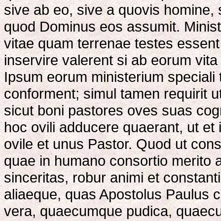
sive ab eo, sive a quovis homine, s
quod Dominus eos assumit. Ministri
vitae quam terrenae testes essen
inservire valerent si ab eorum vit
Ipsum eorum ministerium speciali t
conforment; simul tamen requirit ut
sicut boni pastores oves suas co
hoc ovili adducere quaerant, ut et
ovile et unus Pastor. Quod ut cons
quae in humano consortio merito ae
sinceritas, robur animi et constanti
aliaeque, quas Apostolus Paulus
vera, quaecumque pudica, quaec