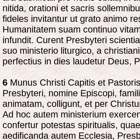
nitida, orationi et sacris sollemni
fideles invitantur ut grato animo r
Humanitatem suam continuo vitam
infundit. Curent Presbyteri scienti
suo ministerio liturgico, a christi
perfectius in dies laudetur Deus, Pa
6
Munus Christi Capitis et Pastoris
Presbyteri, nomine Episcopi, famil
animatam, colligunt, et per Chris
Ad hoc autem ministerium exercen
confertur potestas spiritualis, qua
aedificanda autem Ecclesia, Pres