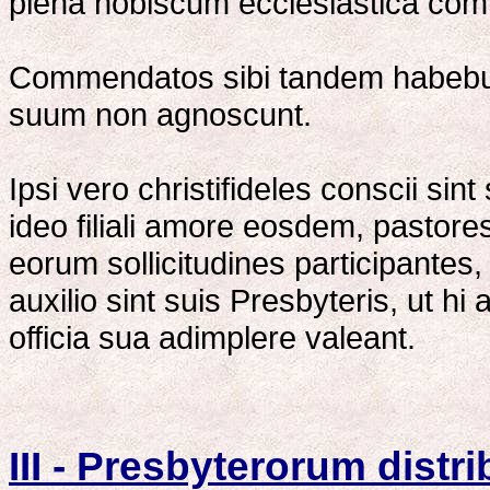
plena nobiscum ecclesiastica com
Commendatos sibi tandem habebun
suum non agnoscunt.
Ipsi vero christifideles conscii sin
ideo filiali amore eosdem, pastore
eorum sollicitudines participantes,
auxilio sint suis Presbyteris, ut hi 
officia sua adimplere valeant.
III - Presbyterorum distr