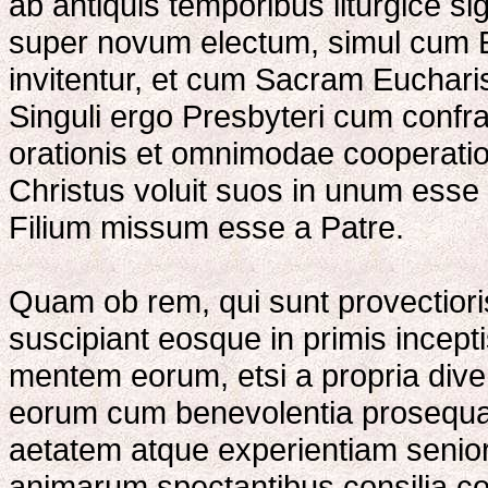
ab antiquis temporibus liturgice si
super novum electum, simul cum 
invitentur, et cum Sacram Euchar
Singuli ergo Presbyteri cum confrat
orationis et omnimodae cooperationi
Christus voluit suos in unum es
Filium missum esse a Patre.
Quam ob rem, qui sunt provectioris 
suscipiant eosque in primis incepti
mentem eorum, etsi a propria dive
eorum cum benevolentia prosequan
aetatem atque experientiam senio
animarum spectantibus consilia con