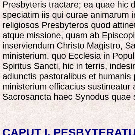
Presbyteris tractare; ea quae hic 
speciatim iis qui curae animarum 
religiosos Presbyteros quod attine
atque missione, quam ab Episcopi
inserviendum Christo Magistro, Sac
ministerium, quo Ecclesia in Popu
Spiritus Sancti, hic in terris, indes
adiunctis pastoralibus et humanis
ministerium efficacius sustineatur
Sacrosancta haec Synodus quae se
CAPUT I. PESBYTERATU