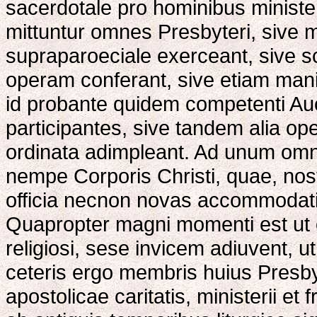
sacerdotale pro hominibus minist
mittuntur omnes Presbyteri, sive m
supraparoeciale exerceant, sive s
operam conferant, sive etiam mani
id probante quidem competenti Auc
participantes, sive tandem alia op
ordinata adimpleant. Ad unum omn
nempe Corporis Christi, quae, nost
officia necnon novas accommodatio
Quapropter magni momenti est ut 
religiosi, sese invicem adiuvent, 
ceteris ergo membris huius Presby
apostolicae caritatis, ministerii et