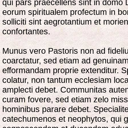
qui pars praecellens sint in domo 
eorum spiritualem profectum in b
solliciti sint aegrotantium et mori
confortantes.
Munus vero Pastoris non ad fidel
coarctatur, sed etiam ad genuina
efformandam proprie extenditur. S
colatur, non tantum ecclesiam lo
amplecti debet. Communitas autem
curam fovere, sed etiam zelo mis
hominibus parare debet. Speciali
catechumenos et neophytos, qui g