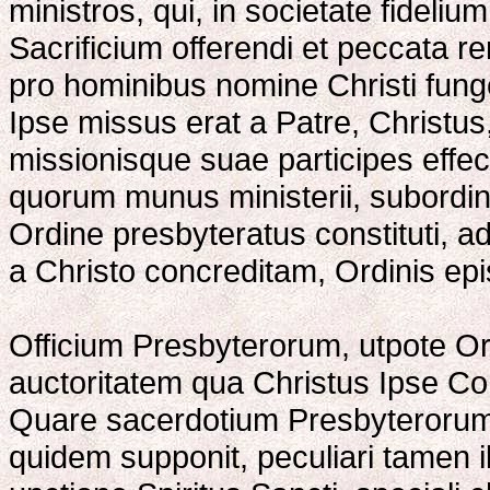
ministros, qui, in societate fideliu
Sacrificium offerendi et peccata rem
pro hominibus nomine Christi funge
Ipse missus erat a Patre, Christus
missionisque suae participes effe
quorum munus ministerii, subordina
Ordine presbyteratus constituti, 
a Christo concreditam, Ordinis ep
Officium Presbyterorum, utpote Ord
auctoritatem qua Christus Ipse Corp
Quare sacerdotium Presbyterorum i
quidem supponit, peculiari tamen i