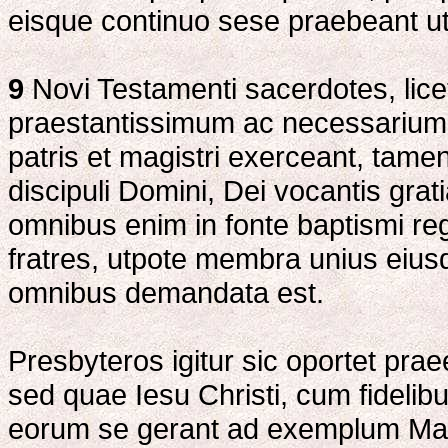
eisque continuo sese praebeant ut
9
Novi Testamenti sacerdotes, lice
praestantissimum ac necessarium 
patris et magistri exerceant, tame
discipuli Domini, Dei vocantis grat
omnibus enim in fonte baptismi reg
fratres, utpote membra unius eiusd
omnibus demandata est.
Presbyteros igitur sic oportet pra
sed quae Iesu Christi, cum fidelib
eorum se gerant ad exemplum Magis