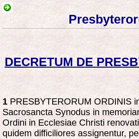
Presbyteror
DECRETUM DE PRESB
1
PRESBYTERORUM ORDINIS in Ecc
Sacrosancta Synodus in memoria
Ordini in Ecclesiae Christi renova
quidem difficiliores assignentur, p