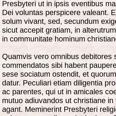
Presbyteri ut in ipsis eventibus ma
Dei voluntas perspicere valeant. E
solum vivant, sed, secundum exige
sicut accepit gratiam, in alterutrum
in communitate hominum christian
Quamvis vero omnibus debitores s
commendatos sibi habent paupere
sese sociatum ostendit, et quorum
datur. Peculiari etiam diligentia p
ac parentes, qui ut in amicales c
mutuo adiuvandos ut christiane in 
agant. Meminerint Presbyteri reli