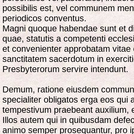
possibilis est, vel communem men
periodicos conventus.
Magni quoque habendae sunt et di
quae, statutis a competenti ecclesi
et convenienter approbatam vitae 
sanctitatem sacerdotum in exercitio 
Presbyterorum servire intendunt.
Demum, ratione eiusdem communion
specialiter obligatos erga eos qui a
tempestivum praebeant auxilium, e
Illos autem qui in quibusdam defe
animo semper prosequantur, pro ip