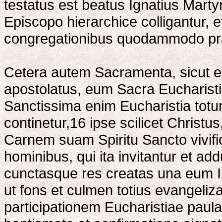
testatus est beatus Ignatius Martyr
Episcopo hierarchice colligantur, et
congregationibus quodammodo pr
Cetera autem Sacramenta, sicut et
apostolatus, eum Sacra Eucharisti
Sanctissima enim Eucharistia totu
continetur,16 ipse scilicet Christ
Carnem suam Spiritu Sancto vivifi
hominibus, qui ita invitantur et a
cunctasque res creatas una eum I
ut fons et culmen totius evangeli
participationem Eucharistiae paulat