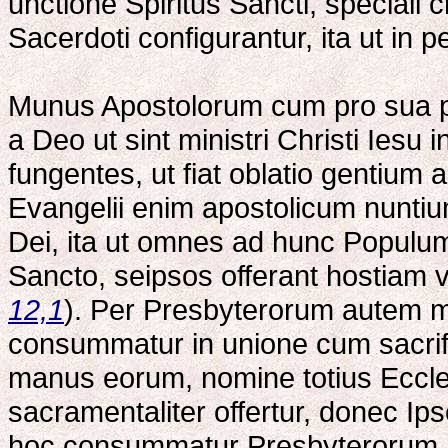
unctione Spiritus Sancti, speciali 
Sacerdoti configurantur, ita ut in 
Munus Apostolorum cum pro sua par
a Deo ut sint ministri Christi Iesu
fungentes, ut fiat oblatio gentium a
Evangelii enim apostolicum nunti
Dei, ita ut omnes ad hunc Populum p
Sancto, seipsos offerant hostiam
12,1
). Per Presbyterorum autem min
consummatur in unione cum sacrific
manus eorum, nomine totius Eccles
sacramentaliter offertur, donec Ip
hoc consummatur Presbyterorum mi