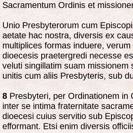
Sacramentum Ordinis et missione
Unio Presbyterorum cum Episcopis 
aetate hac nostra, diversis ex cau
multiplices formas induere, verum 
dioecesis praetergredi necesse es
veluti singillatim suam missionem 
unitis cum aliis Presbyteris, sub 
8
Presbyteri, per Ordinationem in 
inter se intima fraternitate sacrame
dioecesi cuius servitio sub Episc
efformant. Etsi enim diversis offi