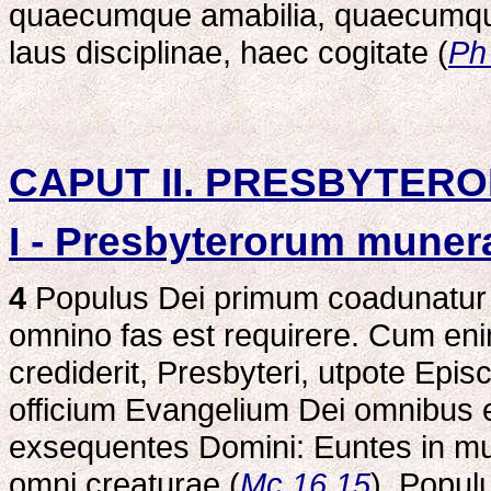
quaecumque amabilia, quaecumque 
laus disciplinae, haec cogitate (
Ph
CAPUT II. PRESBYTER
I - Presbyterorum muner
4
Populus Dei primum coadunatur 
omnino fas est requirere. Cum eni
crediderit, Presbyteri, utpote Ep
officium Evangelium Dei omnibus 
exsequentes Domini: Euntes in m
omni creaturae (
Mc 16,15
), Popul