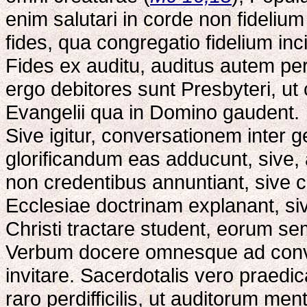
enim salutari in corde non fidelium 
fides, qua congregatio fidelium inci
Fides ex auditu, auditus autem per
ergo debitores sunt Presbyteri, u
Evangelii qua in Domino gaudent.
Sive igitur, conversationem inte
glorificandum eas adducunt, sive,
non credentibus annuntiant, sive 
Ecclesiae doctrinam explanant, si
Christi tractare student, eorum s
Verbum docere omnesque ad conve
invitare. Sacerdotalis vero praedic
raro perdifficilis, ut auditorum 