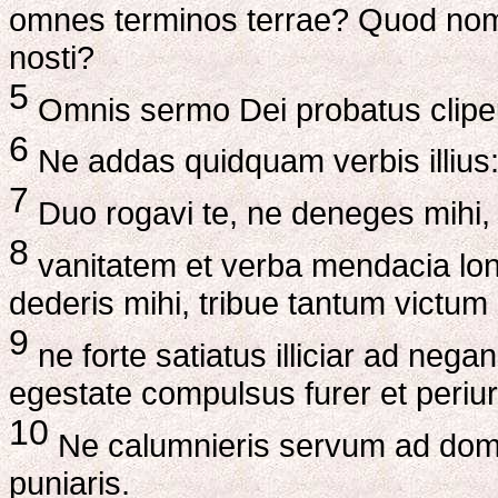
omnes terminos terrae? Quod nomen
nosti?
5
Omnis sermo Dei probatus clipeu
6
Ne addas quidquam verbis illius:
7
Duo rogavi te, ne deneges mihi,
8
vanitatem et verba mendacia long
dederis mihi, tribue tantum victu
9
ne forte satiatus illiciar ad neg
egestate compulsus furer et peri
10
Ne calumnieris servum ad domin
puniaris.