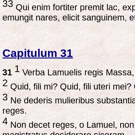
33
Qui enim fortiter premit lac, ex
emungit nares, elicit sanguinem, et
Capitulum 31
1
31
Verba Lamuelis regis Massa, 
2
Quid, fili mi? Quid, fili uteri me
3
Ne dederis mulieribus substantiam
reges.
4
Non decet reges, o Lamuel, non 
magistratus desiderare siceram,