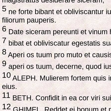
5
ne forte bibant et obliviscantur
filiorum pauperis.
6
Date siceram pereunti et vinum 
7
bibat et obliviscatur egestatis s
8
Aperi os tuum pro muto et causis
9
aperi os tuum, decerne, quod iu
10
ALEPH. Mulierem fortem quis 
eius.
11
BETH. Confidit in ea cor viri sui
12
GHIMEL. Reddet ei bonum et n