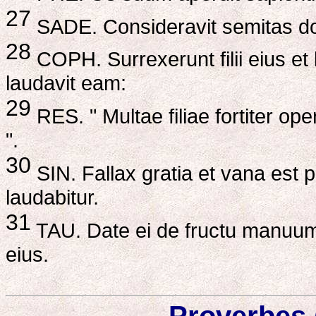
27
SADE. Consideravit semitas d
28
COPH. Surrexerunt filii eius et
laudavit eam:
29
RES. " Multae filiae fortiter op
".
30
SIN. Fallax gratia et vana est 
laudabitur.
31
TAU. Date ei de fructu manuum 
eius.
Proverbes 