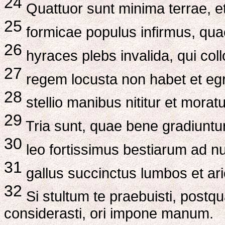
24
Quattuor sunt minima terrae, et
25
formicae populus infirmus, qua
26
hyraces plebs invalida, qui coll
27
regem locusta non habet et egr
28
stellio manibus nititur et moratu
29
Tria sunt, quae bene gradiuntur,
30
leo fortissimus bestiarum ad nu
31
gallus succinctus lumbos et ari
32
Si stultum te praebuisti, postqu
considerasti, ori impone manum.