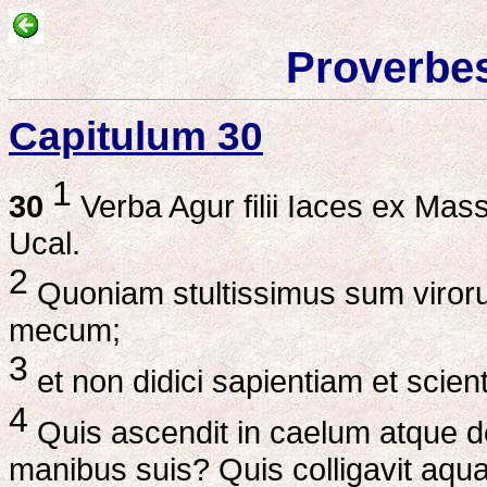
Proverbes
Capitulum 30
1
30
Verba Agur filii Iaces ex Massa
Ucal.
2
Quoniam stultissimus sum viroru
mecum;
3
et non didici sapientiam et scie
4
Quis ascendit in caelum atque de
manibus suis? Quis colligavit aqua