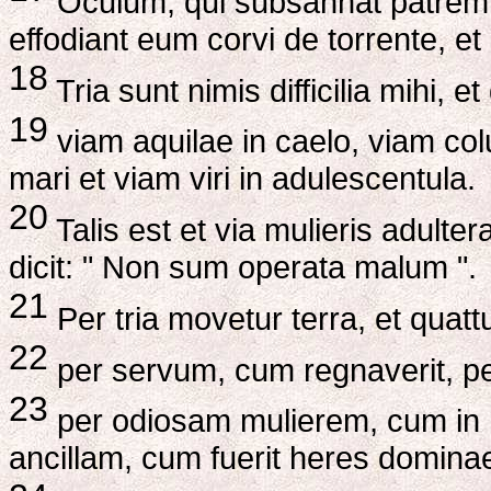
Oculum, qui subsannat patrem e
effodiant eum corvi de torrente, et
18
Tria sunt nimis difficilia mihi, e
19
viam aquilae in caelo, viam col
mari et viam viri in adulescentula.
20
Talis est et via mulieris adult
dicit: " Non sum operata malum ".
21
Per tria movetur terra, et quatt
22
per servum, cum regnaverit, per
23
per odiosam mulierem, cum in m
ancillam, cum fuerit heres domina