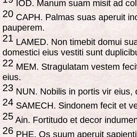
IOD. Manum suam misit ad colos
20
CAPH. Palmas suas aperuit in
pauperem.
21
LAMED. Non timebit domui suae
domestici eius vestiti sunt duplicib
22
MEM. Stragulatam vestem fecit
eius.
23
NUN. Nobilis in portis vir eius
24
SAMECH. Sindonem fecit et ven
25
Ain. Fortitudo et decor indument
26
PHE. Os suum aperuit sapientiae