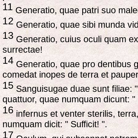
11
Generatio, quae patri suo maled
12
Generatio, quae sibi munda vide
13
Generatio, cuius oculi quam exc
surrectae!
14
Generatio, quae pro dentibus gla
comedat inopes de terra et paupe
15
Sanguisugae duae sunt filiae: " Af
quattuor, quae numquam dicunt: " Su
16
infernus et venter sterilis, terr
numquam dicit: " Sufficit! ".
17