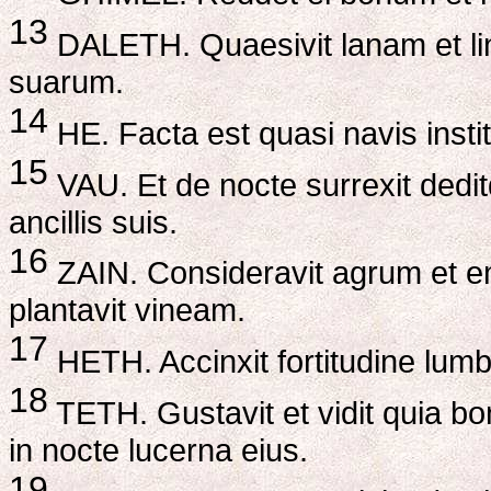
13
DALETH. Quaesivit lanam et li
suarum.
14
HE. Facta est quasi navis inst
15
VAU. Et de nocte surrexit dedi
ancillis suis.
16
ZAIN. Consideravit agrum et 
plantavit vineam.
17
HETH. Accinxit fortitudine lum
18
TETH. Gustavit et vidit quia bo
in nocte lucerna eius.
19