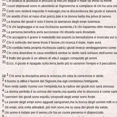
Chi pratica la giustizia si procura la vita,chi segue il male va verso la morte.
20
I cuori depravati sono in abominio al Signoreche si compiace di chi ha una con
21
Certo non resterà impunito il malvagio,ma la discendenza dei giusti si salverà.
22
Un anello d'oro al naso d'un porco,tale è la donna bella ma priva di senno.
23
La brama dei giusti è solo il bene,la speranza degli empi svanisce.
24
C'è chi largheggia e la sua ricchezza aumenta,c'è chi risparmia oltre misura e f
25
La persona benefica avrà successoe chi disseta sarà dissetato.
26
Chi accaparra il grano è maledetto dal popolo,la benedizione è invocata sul ca
27
Chi è sollecito del bene trova il favore,chi ricerca il male, male avrà.
28
Chi confida nella propria ricchezza cadrà;i giusti invece verdeggeranno come 
29
Chi crea disordine in casa erediterà ventoe lo stolto sarà schiavo dell'uomo s
30
Il frutto del giusto è un albero di vita,il saggio conquista gli animi.
31
Ecco, il giusto è ripagato sulla terra,tanto più lo saranno l'empio e il peccatore.
1
12
Chi ama la disciplina ama la scienza,chi odia la correzione è stolto.
2
Il buono si attira il favore del Signore,ma egli condanna l'intrigante.
3
Non resta saldo l'uomo con l'empietà,ma la radice dei giusti non sarà smossa.
4
La donna perfetta è la corona del marito,ma quella che lo disonora è come cari
5
I pensieri dei giusti sono equità,i propositi degli empi sono frode.
6
Le parole degli empi sono agguati sanguinari,ma la bocca degli uomini retti vi si
7
Gli empi, una volta abbattuti, più non sono,ma la casa dei giusti sta salda.
8
Un uomo è lodato per il senno,chi ha un cuore perverso è disprezzato.
9