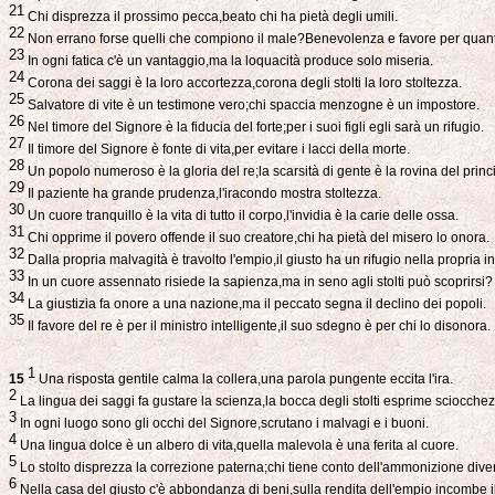
21
Chi disprezza il prossimo pecca,beato chi ha pietà degli umili.
22
Non errano forse quelli che compiono il male?Benevolenza e favore per quant
23
In ogni fatica c'è un vantaggio,ma la loquacità produce solo miseria.
24
Corona dei saggi è la loro accortezza,corona degli stolti la loro stoltezza.
25
Salvatore di vite è un testimone vero;chi spaccia menzogne è un impostore.
26
Nel timore del Signore è la fiducia del forte;per i suoi figli egli sarà un rifugio.
27
Il timore del Signore è fonte di vita,per evitare i lacci della morte.
28
Un popolo numeroso è la gloria del re;la scarsità di gente è la rovina del princ
29
Il paziente ha grande prudenza,l'iracondo mostra stoltezza.
30
Un cuore tranquillo è la vita di tutto il corpo,l'invidia è la carie delle ossa.
31
Chi opprime il povero offende il suo creatore,chi ha pietà del misero lo onora.
32
Dalla propria malvagità è travolto l'empio,il giusto ha un rifugio nella propria in
33
In un cuore assennato risiede la sapienza,ma in seno agli stolti può scoprirsi?
34
La giustizia fa onore a una nazione,ma il peccato segna il declino dei popoli.
35
Il favore del re è per il ministro intelligente,il suo sdegno è per chi lo disonora.
1
15
Una risposta gentile calma la collera,una parola pungente eccita l'ira.
2
La lingua dei saggi fa gustare la scienza,la bocca degli stolti esprime sciocchez
3
In ogni luogo sono gli occhi del Signore,scrutano i malvagi e i buoni.
4
Una lingua dolce è un albero di vita,quella malevola è una ferita al cuore.
5
Lo stolto disprezza la correzione paterna;chi tiene conto dell'ammonizione dive
6
Nella casa del giusto c'è abbondanza di beni,sulla rendita dell'empio incombe il