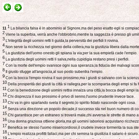
1
11
La bilancia falsa è in abominio al Signore,ma del peso esatto egli si compia
2
Viene la superbia, verrà anche l'obbrobrio,mentre la saggezza è presso gli umil
3
L'integrità degli uomini retti li guida,la perversità dei perfidi li rovina.
4
Non serve la ricchezza nel giorno della collera,ma la giustizia libera dalla morte
5
La giustizia dell'uomo onesto gli spiana la via;per la sua empietà cade l'empio.
6
La giustizia degli uomini retti li salva,nella cupidigia restano presi i perfidi.
7
Con la morte dell'empio svanisce ogni sua speranza,la fiducia dei malvagi sco
8
Il giusto sfugge all'angoscia,al suo posto subentra l'empio.
9
Con la bocca l'empio rovina il suo prossimo,ma i giusti si salvano con la scienz
10
Della prosperità dei giusti la città si rallegra,per la scomparsa degli empi si fa f
11
Con la benedizione degli uomini rettisi innalza una città,la bocca degli empi l
12
Chi disprezza il suo prossimo è privo di senno,l'uomo prudente invece tace.
13
Chi va in giro sparlando svela il segreto,lo spirito fidato nasconde ogni cosa.
14
Senza una direzione un popolo decade,il successo sta nel buon numero di con
15
Chi garantisce per un estraneo si troverà male,chi avversa le strette di mano a 
16
Una donna graziosa ottiene gloria,ma gli uomini laboriosi acquistano ricchezz
17
Benefica se stesso l'uomo misericordioso,il crudele invece tormenta la sua st
18
L'empio realizza profitti fallaci,ma per chi semina la giustizia il salario è sicuro.
19