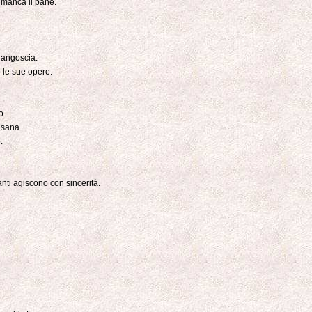
 manca il pane.
e angoscia.
 le sue opere.
o.
isana.
.
ti agiscono con sincerità.