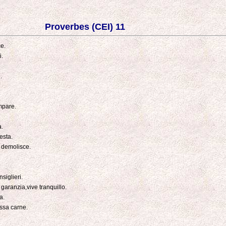
Proverbes (CEI) 11
ce.
i.
.
mpare.
a.
esta.
a demolisce.
siglieri.
garanzia,vive tranquillo.
a.
essa carne.