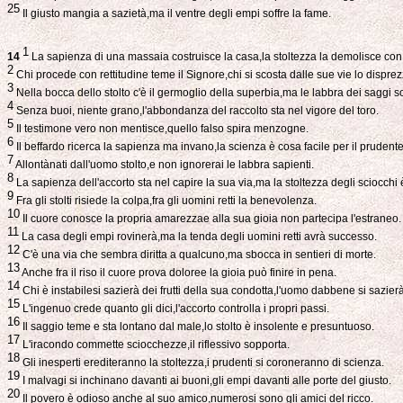
25
Il giusto mangia a sazietà,ma il ventre degli empi soffre la fame.
1
14
La sapienza di una massaia costruisce la casa,la stoltezza la demolisce con
2
Chi procede con rettitudine teme il Signore,chi si scosta dalle sue vie lo disprez
3
Nella bocca dello stolto c'è il germoglio della superbia,ma le labbra dei saggi s
4
Senza buoi, niente grano,l'abbondanza del raccolto sta nel vigore del toro.
5
Il testimone vero non mentisce,quello falso spira menzogne.
6
Il beffardo ricerca la sapienza ma invano,la scienza è cosa facile per il prudente
7
Allontànati dall'uomo stolto,e non ignorerai le labbra sapienti.
8
La sapienza dell'accorto sta nel capire la sua via,ma la stoltezza degli sciocchi
9
Fra gli stolti risiede la colpa,fra gli uomini retti la benevolenza.
10
Il cuore conosce la propria amarezzae alla sua gioia non partecipa l'estraneo.
11
La casa degli empi rovinerà,ma la tenda degli uomini retti avrà successo.
12
C'è una via che sembra diritta a qualcuno,ma sbocca in sentieri di morte.
13
Anche fra il riso il cuore prova doloree la gioia può finire in pena.
14
Chi è instabilesi sazierà dei frutti della sua condotta,l'uomo dabbene si sazier
15
L'ingenuo crede quanto gli dici,l'accorto controlla i propri passi.
16
Il saggio teme e sta lontano dal male,lo stolto è insolente e presuntuoso.
17
L'iracondo commette sciocchezze,il riflessivo sopporta.
18
Gli inesperti erediteranno la stoltezza,i prudenti si coroneranno di scienza.
19
I malvagi si inchinano davanti ai buoni,gli empi davanti alle porte del giusto.
20
Il povero è odioso anche al suo amico,numerosi sono gli amici del ricco.