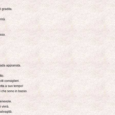
è gradita.
rirà.
esso.
trada appianata.
to.
ti consiglieri.
etta a suo tempo!
ni che sono in basso.
benevole.
 vivrà.
alvagità.