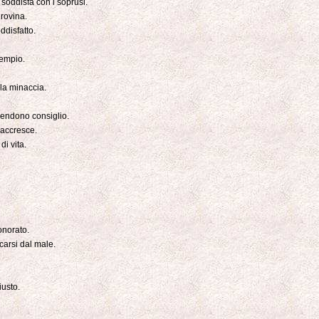
 soddisfa con i soprusi.
 rovina.
ddisfatto.
'empio.
lla minaccia.
rendono consiglio.
 accresce.
i vita.
onorato.
carsi dal male.
iusto.