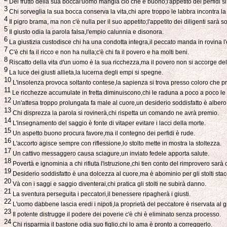
Del frutto della sua boccal'uomo mangia ciò che è buono;l'appetito dei perfidi si
3
Chi sorveglia la sua bocca conserva la vita,chi apre troppo le labbra incontra la
4
Il pigro brama, ma non c'è nulla per il suo appetito;l'appetito dei diligenti sarà so
5
Il giusto odia la parola falsa,l'empio calunnia e disonora.
6
La giustizia custodisce chi ha una condotta integra,il peccato manda in rovina l
7
C'è chi fa il ricco e non ha nulla;c'è chi fa il povero e ha molti beni.
8
Riscatto della vita d'un uomo è la sua ricchezza,ma il povero non si accorge de
9
La luce dei giusti allieta,la lucerna degli empi si spegne.
10
L'insolenza provoca soltanto contese,la sapienza si trova presso coloro che p
11
Le ricchezze accumulate in fretta diminuiscono,chi le raduna a poco a poco le
12
Un'attesa troppo prolungata fa male al cuore,un desiderio soddisfatto è albero d
13
Chi disprezza la parola si rovinerà,chi rispetta un comando ne avrà premio.
14
L'insegnamento del saggio è fonte di vitaper evitare i lacci della morte.
15
Un aspetto buono procura favore,ma il contegno dei perfidi è rude.
16
L'accorto agisce sempre con riflessione,lo stolto mette in mostra la stoltezza.
17
Un cattivo messaggero causa sciagure,un inviato fedele apporta salute.
18
Povertà e ignominia a chi rifiuta l'istruzione,chi tien conto del rimprovero sarà 
19
Desiderio soddisfatto è una dolcezza al cuore,ma è abominio per gli stolti stac
20
Và con i saggi e saggio diventerai,chi pratica gli stolti ne subirà danno.
21
La sventura perseguita i peccatori,il benessere ripagherà i giusti.
22
L'uomo dabbene lascia eredi i nipoti,la proprietà del peccatore è riservata al g
23
Il potente distrugge il podere dei poverie c'è chi è eliminato senza processo.
24
Chi risparmia il bastone odia suo figlio,chi lo ama è pronto a correggerlo.