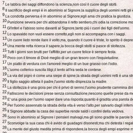
7
Le labbra dei saggi diffondono la scienza,non così il cuore degli stolti.
8
Il sacrificio degli empi è in abominio al Signore,la supplica degli uomini retti gli 
9
La condotta perversa è in abominio al Signore;egli ama chi pratica la giustizia.
10
Punizione severa per chi abbandona il retto sentiero,chi odia la correzione mo
11
Gl'inferi e l'abisso sono davanti al Signore,tanto più i cuori dei figli dell'uomo.
12
Lo spavaldo non vuol essere corretto,egli non si accompagna con i saggi.
13
Un cuore lieto rende ilare il volto,ma, quando il cuore è triste, lo spirito è depr
14
Una mente retta ricerca il sapere,la bocca degli stolti si pasce di stoltezza.
15
Tutti i giorni son brutti per l'afflitto,per un cuore felice è sempre festa.
16
Poco con il timore di Dioè meglio di un gran tesoro con l'inquietudine.
17
Un piatto di verdura con l'amoreè meglio di un bue grasso con l'odio.
18
L'uomo collerico suscita litigi,il lento all'ira seda le contese.
19
La via del pigro è come una siepe di spine,la strada degli uomini retti è una s
20
Il figlio saggio allieta il padre,l'uomo stolto disprezza la madre.
21
La stoltezza è una gioia per chi è privo di senno;l'uomo prudente cammina dirit
22
Falliscono le decisioni prese senza consultazione,riescono quelle prese da mol
23
E' una gioia per l'uomo saper dare una risposta;quanto è gradita una parola d
24
Per l'uomo assennato la strada della vita è verso l'alto,per salvarlo dagli infer
25
Il Signore abbatte la casa dei superbie rende saldi i confini della vedova.
26
Sono in abominio al Signore i pensieri malvagi,ma gli sono gradite le parole 
27
Sconvolge la sua casa chi è avido di guadagni disonesti;ma chi detesta i regali
28
La mente del giusto medita prima di rispondere,la bocca degli empi esprime m