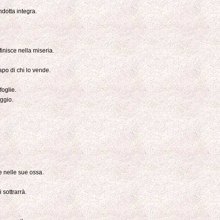
dotta integra.
inisce nella miseria.
po di chi lo vende.
foglie.
aggio.
e nelle sue ossa.
 sottrarrà.