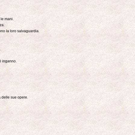
 le mani.
za.
ono la loro salvaguardia.
.
 è inganno.
à delle sue opere.