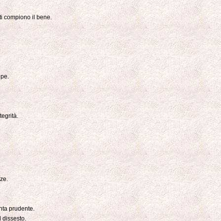
i compiono il bene.
ipe.
tegrità.
ze.
nta prudente.
 dissesto.