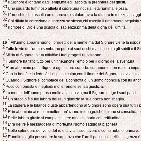
29
Il Signore è lontano dagli empi,ma egli ascolta la preghiera dei giusti.
30
Uno sguardo luminoso allieta il cuore;una notizia lieta rianima le ossa.
31
L'orecchio che ascolta un rimprovero salutareavrà la dimora in mezzo ai saggi
32
Chi rifiuta la correzione disprezza se stesso,chi ascolta il rimprovero acquista
33
Il timore di Dio è una scuola di sapienza,prima della gloria c'è l'umiltà.
1
16
All'uomo appartengono i progetti della mente,ma dal Signore viene la rispos
2
Tutte le vie dell'uomo sembrano pure ai suoi occhi,ma chi scruta gli spiriti è il S
3
Affida al Signore la tua attivitàe i tuoi progetti riusciranno.
4
Il Signore ha fatto tutto per un fine,anche l'empio per il giorno della sventura.
5
E' un abominio per il Signore ogni cuore superbo,certamente non resterà impun
6
Con la bontà e la fedeltà si espia la colpa,con il timore del Signore si evita il ma
7
Quando il Signore si compiace della condotta di un uomo,riconcilia con lui anch
8
Poco con onestà è megliodi molte rendite senza giustizia.
9
La mente dell'uomo pensa molto alla sua via,ma il Signore dirige i suoi passi.
10
Un oracolo è sulle labbra del re,in giudizio la sua bocca non sbaglia.
11
La stadera e le bilance giuste appartengono al Signore,sono opera sua tutti i p
12
E' in abominio ai re commettere un'azione iniqua,poiché il trono si consolida co
13
Delle labbra giuste si compiace il ree ama chi parla con rettitudine.
14
L'ira del re è messaggera di morte,ma l'uomo saggio la placherà.
15
Nello splendore del volto del re è la vita,il suo favore è come nube di primaver
16
E' molto meglio possedere la sapienza che l'oro,il possesso dell'intelligenza è p