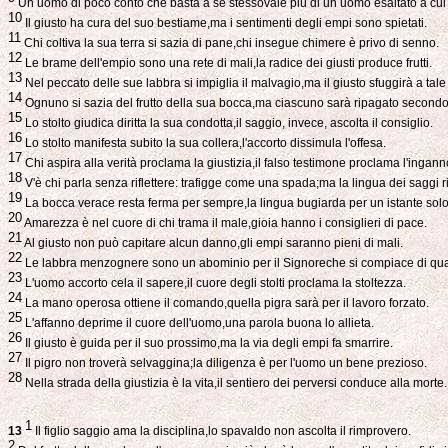
Un uomo di poco conto che basta a se stessovale più di un uomo esaltato a cui
10
Il giusto ha cura del suo bestiame,ma i sentimenti degli empi sono spietati.
11
Chi coltiva la sua terra si sazia di pane,chi insegue chimere è privo di senno.
12
Le brame dell'empio sono una rete di mali,la radice dei giusti produce frutti.
13
Nel peccato delle sue labbra si impiglia il malvagio,ma il giusto sfuggirà a tal
14
Ognuno si sazia del frutto della sua bocca,ma ciascuno sarà ripagato secondo
15
Lo stolto giudica diritta la sua condotta,il saggio, invece, ascolta il consiglio.
16
Lo stolto manifesta subito la sua collera,l'accorto dissimula l'offesa.
17
Chi aspira alla verità proclama la giustizia,il falso testimone proclama l'ingann
18
V'è chi parla senza riflettere: trafigge come una spada;ma la lingua dei saggi r
19
La bocca verace resta ferma per sempre,la lingua bugiarda per un istante solo
20
Amarezza è nel cuore di chi trama il male,gioia hanno i consiglieri di pace.
21
Al giusto non può capitare alcun danno,gli empi saranno pieni di mali.
22
Le labbra menzognere sono un abominio per il Signoreche si compiace di quan
23
L'uomo accorto cela il sapere,il cuore degli stolti proclama la stoltezza.
24
La mano operosa ottiene il comando,quella pigra sarà per il lavoro forzato.
25
L'affanno deprime il cuore dell'uomo,una parola buona lo allieta.
26
Il giusto è guida per il suo prossimo,ma la via degli empi fa smarrire.
27
Il pigro non troverà selvaggina;la diligenza è per l'uomo un bene prezioso.
28
Nella strada della giustizia è la vita,il sentiero dei perversi conduce alla morte.
1
13
Il figlio saggio ama la disciplina,lo spavaldo non ascolta il rimprovero.
2