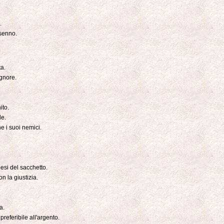
.
 senno.
ta.
ignore.
ito.
le.
e i suoi nemici.
esi del sacchetto.
n la giustizia.
a.
referibile all'argento.