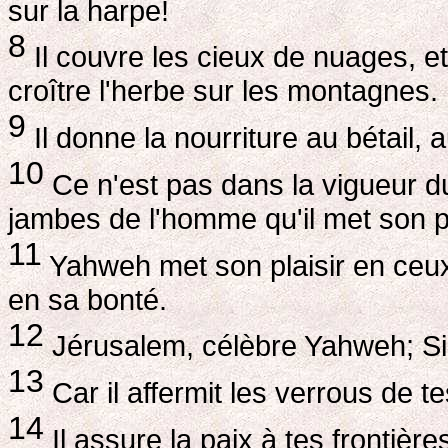
sur la harpe!
8
Il couvre les cieux de nuages, et p
croître l'herbe sur les montagnes.
9
Il donne la nourriture au bétail, a
10
Ce n'est pas dans la vigueur du
jambes de l'homme qu'il met son pl
11
Yahweh met son plaisir en ceux 
en sa bonté.
12
Jérusalem, célèbre Yahweh; Sio
13
Car il affermit les verrous de tes
14
Il assure la paix à tes frontières