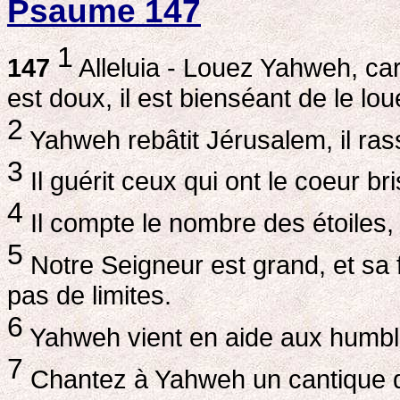
Psaume 147
1
147
Alleluia - Louez Yahweh, car 
est doux, il est bienséant de le lou
2
Yahweh rebâtit Jérusalem, il ras
3
Il guérit ceux qui ont le coeur bri
4
Il compte le nombre des étoiles, 
5
Notre Seigneur est grand, et sa fo
pas de limites.
6
Yahweh vient en aide aux humbles
7
Chantez à Yahweh un cantique d'