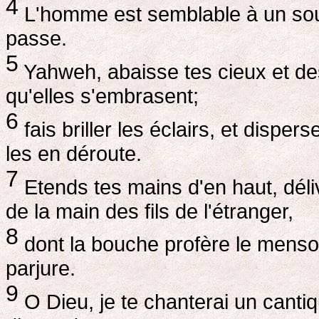
4
L'homme est semblable à un souf
passe.
5
Yahweh, abaisse tes cieux et de
qu'elles s'embrasent;
6
fais briller les éclairs, et dispe
les en déroute.
7
Etends tes mains d'en haut, dél
de la main des fils de l'étranger,
8
dont la bouche profère le mensong
parjure.
9
O Dieu, je te chanterai un cantiq