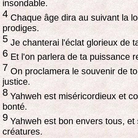
insondable.
4
Chaque âge dira au suivant la lo
prodiges.
5
Je chanterai l'éclat glorieux de 
6
Et l'on parlera de ta puissance r
7
On proclamera le souvenir de to
justice.
8
Yahweh est miséricordieux et comp
bonté.
9
Yahweh est bon envers tous, et 
créatures.