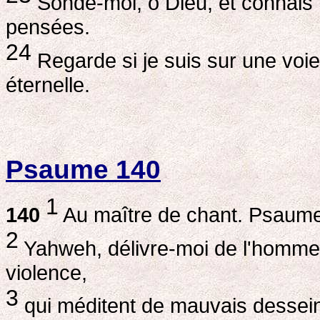
Sonde-moi, ô Dieu, et connais
pensées.
24
Regarde si je suis sur une voie
éternelle.
Psaume 140
1
140
Au maître de chant. Psaume
2
Yahweh, délivre-moi de l'homm
violence,
3
qui méditent de mauvais desseins