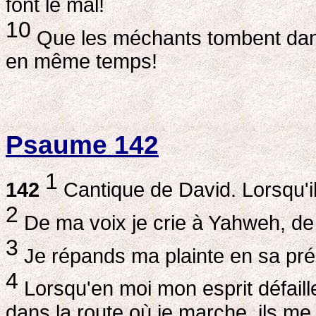
font le mal!
10
Que les méchants tombent dans 
en même temps!
Psaume 142
1
142
Cantique de David. Lorsqu'il 
2
De ma voix je crie à Yahweh, de
3
Je répands ma plainte en sa pré
4
Lorsqu'en moi mon esprit défaille
dans la route où je marche, ils me