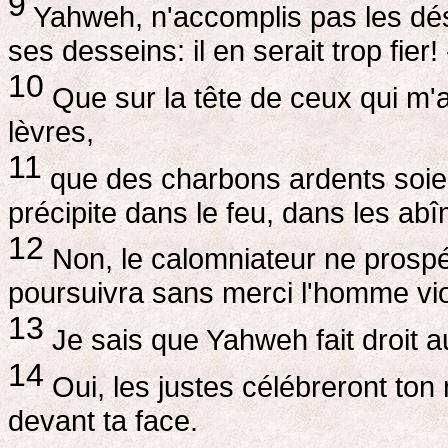
9
Yahweh, n'accomplis pas les dés
ses desseins: il en serait trop fier! 
10
Que sur la tête de ceux qui m'a
lèvres,
11
que des charbons ardents soie
précipite dans le feu, dans les abî
12
Non, le calomniateur ne prospér
poursuivra sans merci l'homme vio
13
Je sais que Yahweh fait droit a
14
Oui, les justes célébreront ton
devant ta face.