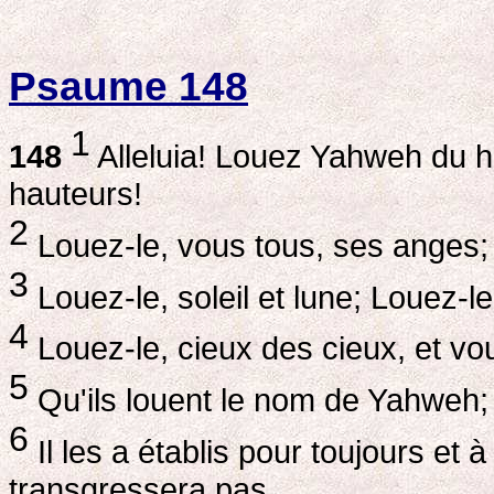
Psaume 148
1
148
Alleluia! Louez Yahweh du ha
hauteurs!
2
Louez-le, vous tous, ses anges; 
3
Louez-le, soleil et lune; Louez-le,
4
Louez-le, cieux des cieux, et vo
5
Qu'ils louent le nom de Yahweh; c
6
Il les a établis pour toujours et à
transgressera pas.