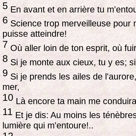
5
En avant et en arrière tu m'entou
6
Science trop merveilleuse pour mo
puisse atteindre!
7
Où aller loin de ton esprit, où fui
8
Si je monte aux cieux, tu y es; s
9
Si je prends les ailes de l'aurore,
mer,
10
Là encore ta main me conduira, 
11
Et je dis: Au moins les ténèbres
lumière qui m'entoure!..