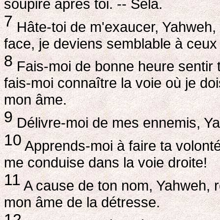
soupire après toi. -- Séla.
7
Hâte-toi de m'exaucer, Yahweh, 
face, je deviens semblable à ceux
8
Fais-moi de bonne heure sentir ta
fais-moi connaître la voie où je doi
mon âme.
9
Délivre-moi de mes ennemis, Yah
10
Apprends-moi à faire ta volonté
me conduise dans la voie droite!
11
A cause de ton nom, Yahweh, ren
mon âme de la détresse.
12