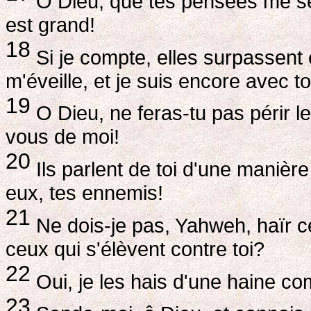
O Dieu, que tes pensées me se
est grand!
18
Si je compte, elles surpassent 
m'éveille, et je suis encore avec to
19
O Dieu, ne feras-tu pas périr
vous de moi!
20
Ils parlent de toi d'une manière
eux, tes ennemis!
21
Ne dois-je pas, Yahweh, haïr ce
ceux qui s'élèvent contre toi?
22
Oui, je les hais d'une haine co
23