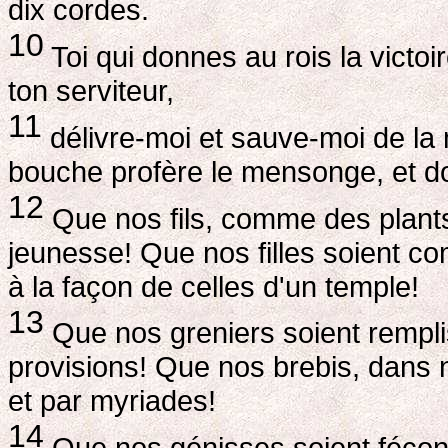
dix cordes.
10
Toi qui donnes au rois la victoi
ton serviteur,
11
délivre-moi et sauve-moi de la m
bouche profère le mensonge, et don
12
Que nos fils, comme des plants
jeunesse! Que nos filles soient c
à la façon de celles d'un temple!
13
Que nos greniers soient remplis
provisions! Que nos brebis, dans n
et par myriades!
14
Que nos génisses soient fécond