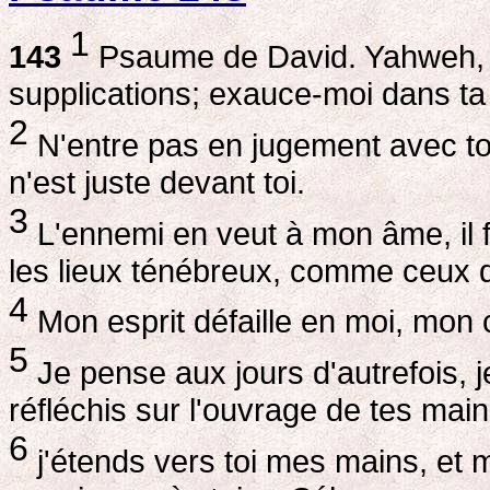
1
143
Psaume de David. Yahweh, éc
supplications; exauce-moi dans ta v
2
N'entre pas en jugement avec to
n'est juste devant toi.
3
L'ennemi en veut à mon âme, il f
les lieux ténébreux, comme ceux 
4
Mon esprit défaille en moi, mon 
5
Je pense aux jours d'autrefois, j
réfléchis sur l'ouvrage de tes main
6
j'étends vers toi mes mains, e