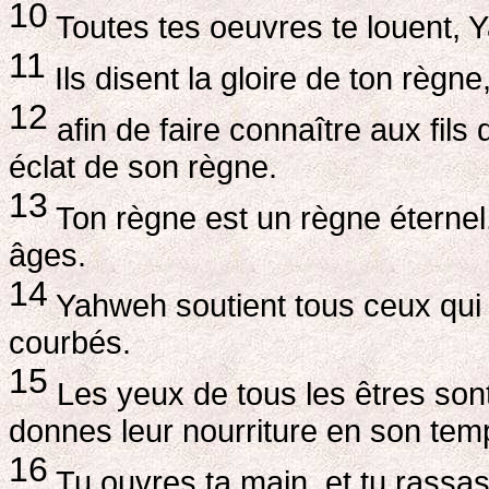
10
Toutes tes oeuvres te louent, Y
11
Ils disent la gloire de ton règn
12
afin de faire connaître aux fil
éclat de son règne.
13
Ton règne est un règne éternel,
âges.
14
Yahweh soutient tous ceux qui 
courbés.
15
Les yeux de tous les êtres sont 
donnes leur nourriture en son tem
16
Tu ouvres ta main, et tu rassasi