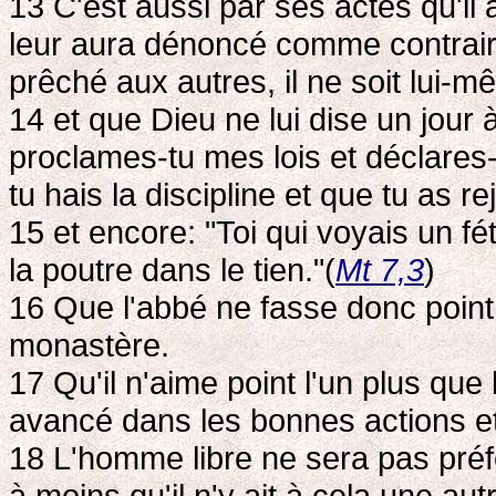
13 C'est aussi par ses actes qu'il 
leur aura dénoncé comme contraire 
prêché aux autres, il ne soit lui-
14 et que Dieu ne lui dise un jour
proclames-tu mes lois et déclares-
tu hais la discipline et que tu as r
15 et encore: "Toi qui voyais un fét
la poutre dans le tien."(
Mt 7,3
)
16 Que l'abbé ne fasse donc poin
monastère.
17 Qu'il n'aime point l'un plus que l
avancé dans les bonnes actions et
18 L'homme libre ne sera pas préfé
à moins qu'il n'y ait à cela une au