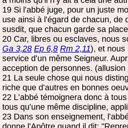
19 Si l'abbé juge, pour un juste moti
use ainsi à l'égard de chacun, de q
susdit, que chacun garde sa place
20 Car, libres ou esclaves, nous 
Ga 3,28
Ep 6,8
Rm 2,11
), et nou
service d'un même Seigneur. Auprès
acception de personnes. (allusion
21 La seule chose qui nous distingu
riche que d'autres en bonnes oeuvr
22 L'abbé témoignera donc à tous u
tous qu'une même discipline, appl
23 Dans son enseignement, l'abbé 
donne l'Apôtre quand il dit: "Repr