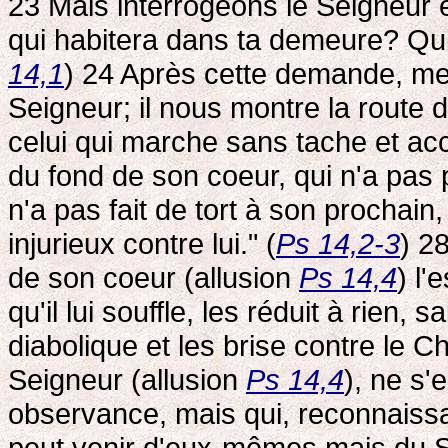
23 Mais interrogeons le Seigneur e
qui habitera dans ta demeure? Qui
14,1
) 24 Après cette demande, me
Seigneur; il nous montre la route 
celui qui marche sans tache et accom
du fond de son coeur, qui n'a pas
n'a pas fait de tort à son prochain,
injurieux contre lui." (
Ps 14,2-3
) 28
de son coeur (allusion
Ps 14,4
) l'
qu'il lui souffle, les réduit à rien,
diabolique et les brise contre le C
Seigneur (allusion
Ps 14,4
), ne s'
observance, mais qui, reconnaissa
peut venir d'eux-mêmes mais du Sei