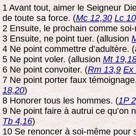
1 Avant tout, aimer le Seigneur Di
de toute sa force. (
Mc 12,30
Lc 10
2 Ensuite, le prochain comme soi
3 Ensuite, ne point tuer. (allusion
M
4 Ne point commettre d'adultère. (
5 Ne point voler. (allusion
Mt 19,1
6 Ne point convoiter. (
Rm 13,9
Ex
7 Ne point porter faux témoignage.
18,20
)
8 Honorer tous les hommes. (
1P 2
9 Ne point faire à autrui ce qu'on 
Tb 4,16
)
10 Se renoncer à soi-même pour su