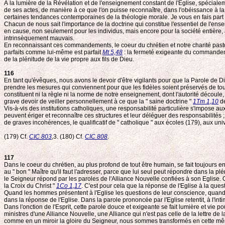
À la lumière de la Révélation et de l'enseignement constant de l'Eglise, spécialemen
de ses actes, de manière à ce que l'on puisse reconnaître, dans l'obéissance à la
certaines tendances contemporaines de la théologie morale. Je vous en fais part m
Chacun de nous sait l'importance de la doctrine qui constitue l'essentiel de l'en
en cause, non seulement pour les individus, mais encore pour la société entière, a
intrinsèquement mauvais.
En reconnaissant ces commandements, le coeur du chrétien et notre charité pasto
parfaits comme lui-même est parfait
Mt 5,48
: la fermeté exigeante du commandem
de la plénitude de la vie propre aux fils de Dieu.
116
En tant qu'évêques, nous avons le devoir d'être vigilants pour que la Parole de Di
prendre les mesures qui conviennent pour que les fidèles soient préservés de tout
constituent ni la règle ni la norme de notre enseignement, dont l'autorité découle
grave devoir de veiller personnellement à ce que la " saine doctrine "
1Tm 1,10
de
Vis-à-vis des institutions catholiques, une responsabilité particulière s'impose au
peuvent ériger et reconnaître ces structures et leur déléguer des responsabilités 
de graves incohérences, le qualificatif de " catholique " aux écoles (179), aux un
(179) Cf.
CIC 803
,3. (180) Cf.
CIC 808
.
117
Dans le coeur du chrétien, au plus profond de tout être humain, se fait toujours en
au " bon " Maître qu'il faut l'adresser, parce que lui seul peut répondre dans la pl
le Seigneur répond par les paroles de l'Alliance Nouvelle confiées à son Eglise.
la Croix du Christ "
1Co 1,17
. C'est pour cela que la réponse de l'Eglise à la que
Quand les hommes présentent à l'Eglise les questions de leur conscience, quand à l'
dans la réponse de l'Eglise. Dans la parole prononcée par l'Eglise retentit, à l'intim
Dans l'onction de l'Esprit, cette parole douce et exigeante se fait lumière et vie p
ministres d'une Alliance Nouvelle, une Alliance qui n'est pas celle de la lettre de la 
comme en un miroir la gloire du Seigneur, nous sommes transformés en cette même 