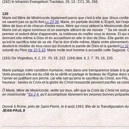
(182) In Iohannis Evangelium Tractatus, 26, 13 : CCL 36, 266.
120
Marie est Mère de Miséricorde également parce que c'est à elle que Jésus confie s
ne savent pas ce qu'ils font
Lc 23,34
, Marie, en parfaite docilité à l'Esprit, fait 
Mère de tous et de chacun d'entre nous, Mère qui nous obtient la Miséricorde div
Marie est un signe lumineux et un exemple attirant de vie morale : " Sa vie seule 
premier et ardent désir d'apprendre, la noblesse du maître vous le donne. Et qui e
donnant elle-même à Dieu et en accueillant en elle le don de Dieu. Elle garde en 
qu'est le sacrifice total de sa vie. Par le don d'elle-même, Marie entre pleine
devient le modèle de tous ceux qui écoutent la parole de Dieu et la gardent
Lc 11
volonté du Père
He 10,5-10
. Marie invite tout homme à accueillir cette Sagesse. C
(183) De Virginibus, II, 2, 15 : PL 16, 222. (184) Ibid. II, 2, 7 : PL 16, 220.
Marie partage notre condition humaine, mais dans une transparence totale à la g
Voilà pourquoi elle est du côté de la vérité et partage le fardeau de l'Eglise da
l'aimer en justifiant son péché, car elle sait qu'ainsi le sacrifice du Christ, son
heureux : seules la Croix et la gloire du Christ ressuscité peuvent pacifier sa con
Ô Marie, Mère de Miséricorde, veille sur tous, afin que la Croix du Christ ne soi
en miséricorde "
Ep 2,4
, qu'il accomplisse librement les oeuvres bonnes prépar
Donné à Rome, près de Saint-Pierre, le 6 août 1993, fête de la Transfiguration d
JEAN-PAUL II