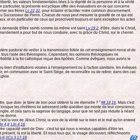
liberté, les valeurs fondamentales liées à la dignité de la personne et à la vérité
En particulier, la présente encyclique offre des évaluations en ce qui concerne
rmir ses frères
Lc 22,32
, pour éclairer et faciliter notre commun discernement.
é du Successeur de Pierre. Chacun de nous peut mesurer la gravité de ce qui est
x, et en particulier de ceux qui proscrivent toujours et sans exception les actes
s demande d'être saints comme lui-même est saint
Lv 19,2
, d'être, dans le Christ,
mmandement a pour but de nous conduire, avec la grâce du Christ, sur le chemin
stère pastoral de veiller à la transmission fidèle de cet enseignement moral et de
s tous l'aide des théologiens. Cependant, les opinions théologiques ne
re fidélité à la foi catholique reçue des Apôtres. Comme évêques, nous avons le
ou bien d'institutions vouées à l'enseignement ou à l'action sanitaire, les évêques
voir, en communion avec le Saint-Siège, de reconnaître ou de retirer, dans des cas
Eglise.
e, que dois- je faire de bon pour obtenir la vie éternelle ? "
Mt 19,16
. Mais c'est
Et lorsque les chrétiens lui adressent cette question qui monte de leur conscience,
ngile, et cela sans la sagesse du langage, pour que ne soit pas réduite à néant
i se donne.
st la voix de Jésus Christ, la voix de la vérité sur le bien et le mal qu'on entend
Jn 4,8
1Jn 4,16
.
tre capacité vient de Dieu : c'est lui qui nous a rendus capables d'être les
st présent, là est la liberté. Et nous tous qui, le visage découvert, réfléchissons
5-6
2Co 3,17-18
.