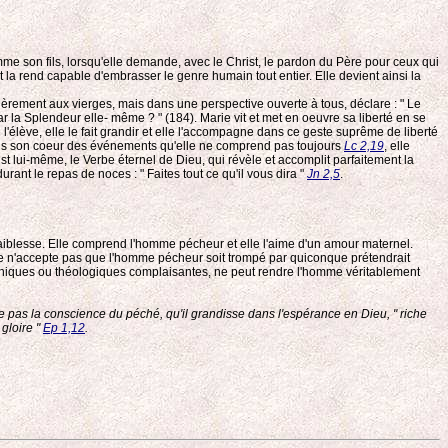
mme son fils, lorsqu'elle demande, avec le Christ, le pardon du Père pour ceux qui
r et la rend capable d'embrasser le genre humain tout entier. Elle devient ainsi la
lièrement aux vierges, mais dans une perspective ouverte à tous, déclare : " Le
r la Splendeur elle- même ? " (184). Marie vit et met en oeuvre sa liberté en se
'élève, elle le fait grandir et elle l'accompagne dans ce geste suprême de liberté
 dans son coeur des événements qu'elle ne comprend pas toujours
Lc 2,19
, elle
ist lui-même, le Verbe éternel de Dieu, qui révèle et accomplit parfaitement la
rant le repas de noces : " Faites tout ce qu'il vous dira "
Jn 2,5
.
aiblesse. Elle comprend l'homme pécheur et elle l'aime d'un amour maternel.
elle n'accepte pas que l'homme pécheur soit trompé par quiconque prétendrait
ilosophiques ou théologiques complaisantes, ne peut rendre l'homme véritablement
de pas la conscience du péché, qu'il grandisse dans l'espérance en Dieu, " riche
 gloire "
Ep 1,12
.