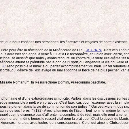
de, que nous confions nos personnes, les épreuves et les joies de notre existence
 Père pour être la révélation de la Miséricorde de Dieu
Jn 3,16-18
. Il est venu no
e nous adresser son appel à venir à Lui et à Le reconnaître, en union avec Pierre, co
ctorieuse aussitôt que nous y avons recours. Au contraire, la faute elle-même fait 
séricorde atteint sa plénitude par le don de l'Esprit, qui engendre la vie nouvelle e
4,30
, rend possible le miracle du parfait accomplissement du bien. Un tel renouvell
corde, qui délivre de l'esclavage du mal et donne la force de ne plus pécher. Par l
ti! " : Missale Romanum, In Resurrectione Domini, Praeconium paschale.
ément humaine et d'une extraordinaire simplicité. Parfois, dans les discussions sur 
sque impossible à mettre en pratique. C'est faux, car, pour l'exprimer avec la simpl
nous rejoignent dans la vie de communion de son Eglise. " Qui veut vivre - nous rappel
ompagnie de ses frères ! " (182). Avec la lumière de l'Esprit, tout homme, même le moin
 évangélique ne dispense pas d'affronter la complexité du réel, mais elle peut amene
 donnera en même temps le ressort vital pour la pratiquer. C'est le devoir du Magis
s exigences morales, avec toutes leurs conséquences. Celui qui aime le Christ o