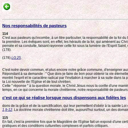
Nos responsabilités de pasteurs
114
C'est aux pasteurs qu'incombe, à un titre particulier, la responsabilité de la foi 
la première. Les évêques sont, en effet, les hérauts de la foi, qui amènent au Chris
pensée et sa conduite, faisant rayonner cette foi sous la lumière de l'Esprit Saint
(178).
(178)
LG 25
.
C'est notre devoir commun, et plus encore notre grâce commune, d'enseigner aux f
Répondant à sa demande : " Que dois-je faire de bon pour obtenir la vie éternelle 
montré l'esprit et le caractère radical par l'invitation à marcher à sa suite dans la p
la Loi nouvelle de l'Eglise et de tout chrétien.
Cette " réponse " à la question morale, le Christ Jésus nous la confie d'une man
temps, en ce qui concerne la morale chrétienne, notre responsabilité de pasteurs
c'est ce qui se réalise lorsque nous dispensons aux fidèles les
dons de la grâce et de la sanctification, qui leur permettent d'obéir à la sainte Lo
1,9-12
. La doctrine morale chrétienne doit être, aujourd'hui surtout, un des doma
115
En fait, c'est la première fois que le Magistère de l'Eglise fait un exposé d'une c
pratiques et des conditions culturelles complexes et parfois critiques.