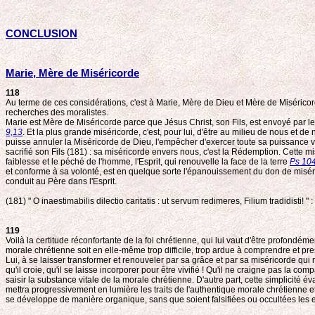
CONCLUSION
Marie, Mère de Miséricorde
118
Au terme de ces considérations, c'est à Marie, Mère de Dieu et Mère de Miséricor
recherches des moralistes.
Marie est Mère de Miséricorde parce que Jésus Christ, son Fils, est envoyé par le
9,13
. Et la plus grande miséricorde, c'est, pour lui, d'être au milieu de nous et d
puisse annuler la Miséricorde de Dieu, l'empêcher d'exercer toute sa puissance vi
sacrifié son Fils (181) : sa miséricorde envers nous, c'est la Rédemption. Cette mi
faiblesse et le péché de l'homme, l'Esprit, qui renouvelle la face de la terre
Ps 10
et conforme à sa volonté, est en quelque sorte l'épanouissement du don de miséri
conduit au Père dans l'Esprit.
(181) " O inaestimabilis dilectio caritatis : ut servum redimeres, Filium tradidis
119
Voilà la certitude réconfortante de la foi chrétienne, qui lui vaut d'être profond
morale chrétienne soit en elle-même trop difficile, trop ardue à comprendre et pre
Lui, à se laisser transformer et renouveler par sa grâce et par sa miséricorde qui 
qu'il croie, qu'il se laisse incorporer pour être vivifié ! Qu'il ne craigne pas la c
saisir la substance vitale de la morale chrétienne. D'autre part, cette simplicité
mettra progressivement en lumière les traits de l'authentique morale chrétienne et
se développe de manière organique, sans que soient falsifiées ou occultées le