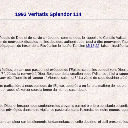
1993 Veritatis Splendor 114
du Peuple de Dieu et de sa vie chrétienne, comme nous le rappelle le Concile Vatican 
t de nouveaux disciples ; et les docteurs authentiques, c'est-à-dire pourvus de l'auto
, dégageant du trésor de la Révélation le neuf et l'ancien
Mt 13,52
, faisant fructifier
idèles, en tant que pasteurs et évêques de l'Eglise, ce qui les conduit vers Dieu,
? ", Jésus l'a renvoyé à Dieu, Seigneur de la création et de l'Alliance ; il lui a 
auvreté, l'humilité et l'amour : " Viens et suis-moi ! " La vérité de cette doctrine a é
ière particulière à nous pasteurs de l'Eglise, appelés à en faire la matière de n
 doit aussi s'exercer sous la forme du munus sacerdotale
i de Dieu, et lorsque nous soutenons les croyants par notre prière constante et confia
ines privilégiés dans notre vigilance pastorale, dans l'exercice de notre munus rega
ertaine ampleur sur les éléments fondamentaux de cette doctrine, et qu'il présente le