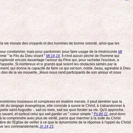
, la vie morale des croyants et des hommes de bonne volonté, ainsi que les
n pour condamner, mais pour pardonner, pour faire usage de la miséricorde
Mt
mme " le Fils du Dieu vivant "
Mt 16,16
. Il n'est aucun péché de l'homme qui
resplendir encore davantage l'amour du Père qui, pour racheter l'esclave, a
t l'appelle. Si nombreux et si grands que soient les obstacles semés par la
ement, qui donne la capacité de faire ce qui est bon, noble, beau, agréable à Dieu
e don de la vie nouvelle, Jésus nous rend participants de son amour et nous
les problèmes nouveaux et complexes en matière morale, il peut sembler que la
icité du langage évangélique, elle consiste à suivre le Christ, à s'abandonner à
le saint Augustin -, sait où vivre, sait sur quoi fonder sa vie. Qu'il approche,
s savant, et surtout celui qui sait garder un " coeur simple "
Ps 86,11
, peut donc
r à la comprendre avec plus de vérité, parce que marcher à la suite du Christ
tère de l'Eglise de veiller à ce que le dynamisme de la réponse à l'appel du Christ
bserve ses commandements
Jn 14,15
.