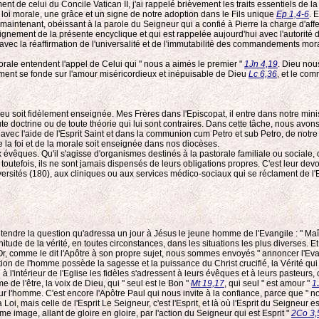
t de celui du Concile Vatican II, j'ai rappelé brièvement les traits essentiels de la 
 loi morale, une grâce et un signe de notre adoption dans le Fils unique
Ep 1,4-6
. 
aintenant, obéissant à la parole du Seigneur qui a confié à Pierre la charge d'affe
seignement de la présente encyclique et qui est rappelée aujourd'hui avec l'autorit
vec la réaffirmation de l'universalité et de l'immutabilité des commandements morau
rale entendent l'appel de Celui qui " nous a aimés le premier "
1Jn 4,19
. Dieu nou
ent se fonde sur l'amour miséricordieux et inépuisable de Dieu
Lc 6,36
, et le co
eu soit fidèlement enseignée. Mes Frères dans l'Episcopat, il entre dans notre mini
e doctrine ou de toute théorie qui lui sont contraires. Dans cette tâche, nous avon
, avec l'aide de l'Esprit Saint et dans la communion cum Petro et sub Petro, de not
 la foi et de la morale soit enseignée dans nos diocèses.
x évêques. Qu'il s'agisse d'organismes destinés à la pastorale familiale ou sociale, 
; toutefois, ils ne sont jamais dispensés de leurs obligations propres. C'est leur de
iversités (180), aux cliniques ou aux services médico-sociaux qui se réclament de l'
tendre la question qu'adressa un jour à Jésus le jeune homme de l'Evangile : " Maîtr
énitude de la vérité, en toutes circonstances, dans les situations les plus diverses. 
 Or, comme le dit l'Apôtre à son propre sujet, nous sommes envoyés " annoncer l'Eva
stion de l'homme possède la sagesse et la puissance du Christ crucifié, la Vérité qu
intérieur de l'Eglise les fidèles s'adressent à leurs évêques et à leurs pasteurs, c'e
e de l'être, la voix de Dieu, qui " seul est le Bon "
Mt 19,17
, qui seul " est amour "
1
our l'homme. C'est encore l'Apôtre Paul qui nous invite à la confiance, parce que " no
Loi, mais celle de l'Esprit Le Seigneur, c'est l'Esprit, et là où l'Esprit du Seigneur e
image, allant de gloire en gloire, par l'action du Seigneur qui est Esprit "
2Co 3,