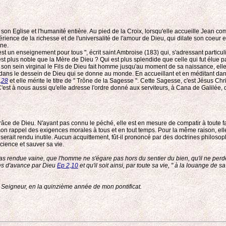
on Eglise et l'humanité entière. Au pied de la Croix, lorsqu'elle accueille Jean co
l'expérience de la richesse et de l'universalité de l'amour de Dieu, qui dilate son coeu
ine.
est un enseignement pour tous ", écrit saint Ambroise (183) qui, s'adressant particu
st plus noble que la Mère de Dieu ? Qui est plus splendide que celle qui fut élue pa
son sein virginal le Fils de Dieu fait homme jusqu'au moment de sa naissance, elle l
ment dans le dessein de Dieu qui se donne au monde. En accueillant et en méditant
,28
et elle mérite le titre de " Trône de la Sagesse ". Cette Sagesse, c'est Jésus Chr
'est à nous aussi qu'elle adresse l'ordre donné aux serviteurs, à Cana de Galilée, du
râce de Dieu. N'ayant pas connu le péché, elle est en mesure de compatir à toute f
ns son rappel des exigences morales à tous et en tout temps. Pour la même raison, 
 Fils, serait rendu inutile. Aucun acquittement, fût-il prononcé par des doctrines ph
science et sauver sa vie.
t pas rendue vaine, que l'homme ne s'égare pas hors du sentier du bien, qu'il ne per
ées d'avance par Dieu
Ep 2,10
et qu'il soit ainsi, par toute sa vie, " à la louange de sa
u Seigneur, en la quinzième année de mon pontificat.