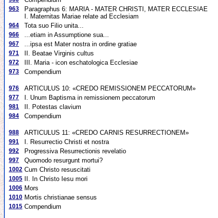
963
Paragraphus 6: MARIA - MATER CHRISTI, MATER ECCLESIAE
I. Maternitas Mariae relate ad Ecclesiam
964
Tota suo Filio unita...
966
...etiam in Assumptione sua...
967
...ipsa est Mater nostra in ordine gratiae
971
II. Beatae Virginis cultus
972
III. Maria - icon eschatologica Ecclesiae
973
Compendium
976
ARTICULUS 10: «CREDO REMISSIONEM PECCATORUM»
977
I. Unum Baptisma in remissionem peccatorum
981
II. Potestas clavium
984
Compendium
988
ARTICULUS 11: «CREDO CARNIS RESURRECTIONEM»
991
I. Resurrectio Christi et nostra
992
Progressiva Resurrectionis revelatio
997
Quomodo resurgunt mortui?
1002
Cum Christo resuscitati
1005
II. In Christo Iesu mori
1006
Mors
1010
Mortis christianae sensus
1015
Compendium