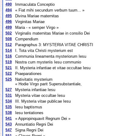
490
Immaculata Conceptio
494
« Fiat mihi secundum verbum tuum... »
495
Divina Mariae maternitas
496
Virginitas Mariae
499
Maria - « semper Virgo »
502
Virginalis maternitas Mariae in consilio Dei
508
Compendium
512
Paragraphus 3: MYSTERIA VITAE CHRISTI
514
I. Tota vita Christi mysterium est
516
Communia lineamenta mysteriorum Iesu
519
Nostra cum mysteriis Iesu communio
521
II. Mysteria infantiae et vitae occultae Iesu
522
Praeparationes
525
Nativitatis mysterium
« Hodie Virgo parit Supersubstantiale,
527
Mysteria infantiae Iesu
531
Mysteria vitae occultae Iesu
534
III. Mysteria vitae publicae Iesu
535
Iesu baptismus
538
Iesu tentationes
541
« Appropinquavit Regnum Dei »
543
Annuntiatio Regni Dei
547
Signa Regni Dei
551
« Claves Regni »