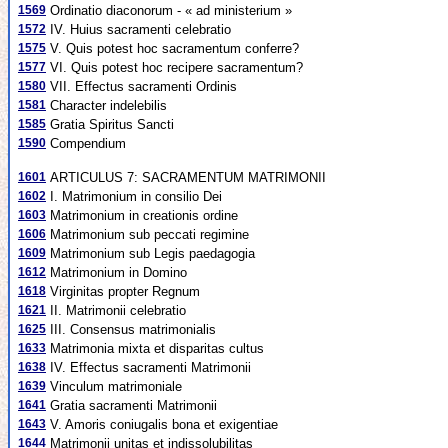
1569
Ordinatio diaconorum - « ad ministerium »
1572
IV. Huius sacramenti celebratio
1575
V. Quis potest hoc sacramentum conferre?
1577
VI. Quis potest hoc recipere sacramentum?
1580
VII. Effectus sacramenti Ordinis
1581
Character indelebilis
1585
Gratia Spiritus Sancti
1590
Compendium
1601
ARTICULUS 7: SACRAMENTUM MATRIMONII
1602
I. Matrimonium in consilio Dei
1603
Matrimonium in creationis ordine
1606
Matrimonium sub peccati regimine
1609
Matrimonium sub Legis paedagogia
1612
Matrimonium in Domino
1618
Virginitas propter Regnum
1621
II. Matrimonii celebratio
1625
III. Consensus matrimonialis
1633
Matrimonia mixta et disparitas cultus
1638
IV. Effectus sacramenti Matrimonii
1639
Vinculum matrimoniale
1641
Gratia sacramenti Matrimonii
1643
V. Amoris coniugalis bona et exigentiae
1644
Matrimonii unitas et indissolubilitas