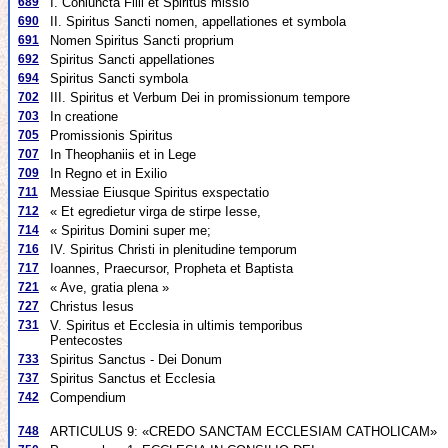
689
I. Coniuncta Filii et Spiritus missio
690
II. Spiritus Sancti nomen, appellationes et symbola
691
Nomen Spiritus Sancti proprium
692
Spiritus Sancti appellationes
694
Spiritus Sancti symbola
702
III. Spiritus et Verbum Dei in promissionum tempore
703
In creatione
705
Promissionis Spiritus
707
In Theophaniis et in Lege
709
In Regno et in Exilio
711
Messiae Eiusque Spiritus exspectatio
712
« Et egredietur virga de stirpe Iesse,
714
« Spiritus Domini super me;
716
IV. Spiritus Christi in plenitudine temporum
717
Ioannes, Praecursor, Propheta et Baptista
721
« Ave, gratia plena »
727
Christus Iesus
731
V. Spiritus et Ecclesia in ultimis temporibus
Pentecostes
733
Spiritus Sanctus - Dei Donum
737
Spiritus Sanctus et Ecclesia
742
Compendium
748
ARTICULUS 9: «CREDO SANCTAM ECCLESIAM CATHOLICAM»