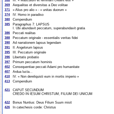
368
III. « Masculum et feminam creavit eos »
369
Aequalitas et diversitas a Deo volitae
371
« Alius pro alio » - « unitas duorum »
374
IV. Homo in paradiso
380
Compendium
385
Paragraphus 7: LAPSUS
I. Ubi abundavit peccatum, superabundavit gratia
386
Peccati realitas
388
Peccatum originale - essentialis veritas fidei
390
Ad narrationem lapsus legendam
391
II. Angelorum lapsus
395
III. Peccatum originale
396
Libertatis probatio
397
Primum peccatum hominis
402
Consequentiae peccati Adami pro humanitate
407
Ardua lucta...
410
IV. « Non dereliquisti eum in mortis imperio »
413
Compendium
421
CAPUT SECUNDUM
CREDO IN IESUM CHRISTUM, FILIUM DEI UNICUM
422
Bonus Nuntius: Deus Filium Suum misit
426
In catechesis corde: Christus