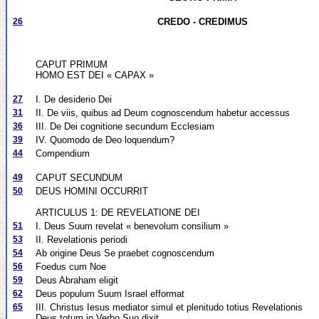
26
CREDO - CREDIMUS
CAPUT PRIMUM
HOMO EST DEI « CAPAX »
27
I. De desiderio Dei
31
II. De viis, quibus ad Deum cognoscendum habetur accessus
36
III. De Dei cognitione secundum Ecclesiam
39
IV. Quomodo de Deo loquendum?
44
Compendium
49
CAPUT SECUNDUM
50
DEUS HOMINI OCCURRIT
ARTICULUS 1: DE REVELATIONE DEI
51
I. Deus Suum revelat « benevolum consilium »
53
II. Revelationis periodi
54
Ab origine Deus Se praebet cognoscendum
56
Foedus cum Noe
59
Deus Abraham eligit
62
Deus populum Suum Israel efformat
65
III. Christus Iesus mediator simul et plenitudo totius Revelationis
Deus totum in Verbo Suo dixit