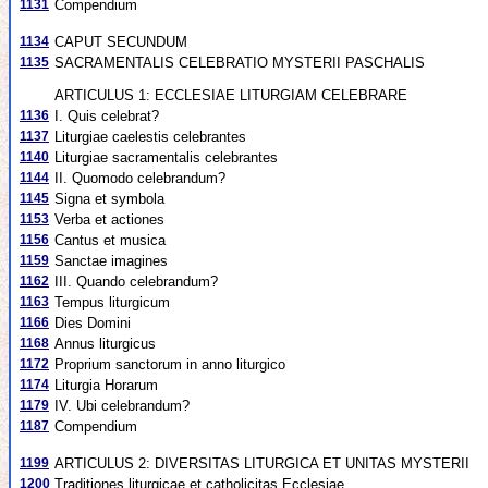
1131
Compendium
1134
CAPUT SECUNDUM
1135
SACRAMENTALIS CELEBRATIO MYSTERII PASCHALIS
ARTICULUS 1: ECCLESIAE LITURGIAM CELEBRARE
1136
I. Quis celebrat?
1137
Liturgiae caelestis celebrantes
1140
Liturgiae sacramentalis celebrantes
1144
II. Quomodo celebrandum?
1145
Signa et symbola
1153
Verba et actiones
1156
Cantus et musica
1159
Sanctae imagines
1162
III. Quando celebrandum?
1163
Tempus liturgicum
1166
Dies Domini
1168
Annus liturgicus
1172
Proprium sanctorum in anno liturgico
1174
Liturgia Horarum
1179
IV. Ubi celebrandum?
1187
Compendium
1199
ARTICULUS 2: DIVERSITAS LITURGICA ET UNITAS MYSTERII
1200
Traditiones liturgicae et catholicitas Ecclesiae