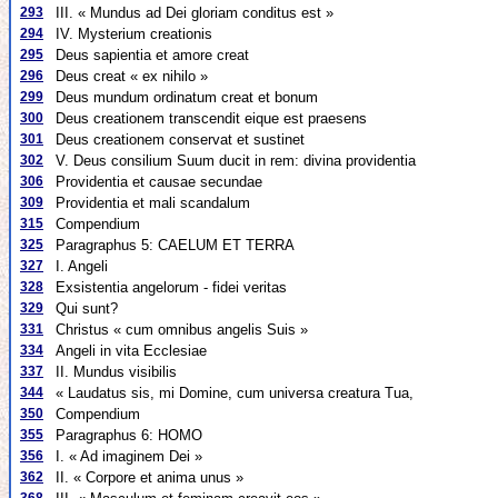
293
III. « Mundus ad Dei gloriam conditus est »
294
IV. Mysterium creationis
295
Deus sapientia et amore creat
296
Deus creat « ex nihilo »
299
Deus mundum ordinatum creat et bonum
300
Deus creationem transcendit eique est praesens
301
Deus creationem conservat et sustinet
302
V. Deus consilium Suum ducit in rem: divina providentia
306
Providentia et causae secundae
309
Providentia et mali scandalum
315
Compendium
325
Paragraphus 5: CAELUM ET TERRA
327
I. Angeli
328
Exsistentia angelorum - fidei veritas
329
Qui sunt?
331
Christus « cum omnibus angelis Suis »
334
Angeli in vita Ecclesiae
337
II. Mundus visibilis
344
« Laudatus sis, mi Domine, cum universa creatura Tua,
350
Compendium
355
Paragraphus 6: HOMO
356
I. « Ad imaginem Dei »
362
II. « Corpore et anima unus »