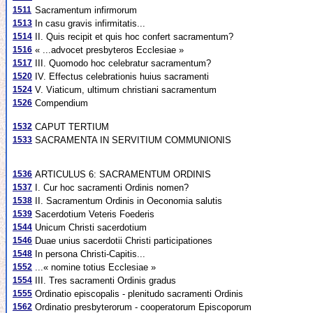
1511
Sacramentum infirmorum
1513
In casu gravis infirmitatis...
1514
II. Quis recipit et quis hoc confert sacramentum?
1516
« ...advocet presbyteros Ecclesiae »
1517
III. Quomodo hoc celebratur sacramentum?
1520
IV. Effectus celebrationis huius sacramenti
1524
V. Viaticum, ultimum christiani sacramentum
1526
Compendium
1532
CAPUT TERTIUM
1533
SACRAMENTA IN SERVITIUM COMMUNIONIS
1536
ARTICULUS 6: SACRAMENTUM ORDINIS
1537
I. Cur hoc sacramenti Ordinis nomen?
1538
II. Sacramentum Ordinis in Oeconomia salutis
1539
Sacerdotium Veteris Foederis
1544
Unicum Christi sacerdotium
1546
Duae unius sacerdotii Christi participationes
1548
In persona Christi-Capitis...
1552
...« nomine totius Ecclesiae »
1554
III. Tres sacramenti Ordinis gradus
1555
Ordinatio episcopalis - plenitudo sacramenti Ordinis
1562
Ordinatio presbyterorum - cooperatorum Episcoporum