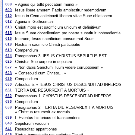
608
« Agnus qui tollit peccatum mundi »
609
Iesus libere amorem Patris amplectitur redemptivum
610
Iesus in Cena anticipavit liberam vitae Suae oblationem
612
Agonia in Gethsemani
613
Christi mors est sacrificium unicum et definitivum
615
Iesus Suam oboedientiam pro nostra substituit inoboedientia
616
In cruce, Iesus sacrificium consummat Suum
618
Nostra in sacrificio Christi participatio
619
Compendium
624
Paragraphus 3: IESUS CHRISTUS SEPULTUS EST
625
Christus Suo corpore in sepulcro
627
« Non dabis Sanctum Tuum videre corruptionem »
628
« Consepulti cum Christo... »
629
Compendium
630
Articulus 5: « IESUS CHRISTUS DESCENDIT AD INFEROS,
631
TERTIA DIE RESURREXIT A MORTUIS »
632
Paragraphus 1: CHRISTUS DESCENDIT AD INFEROS
636
Compendium
638
Paragraphus 2: TERTIA DIE RESURREXIT A MORTUIS
« Christus resurrexit ex mortuis.
639
I. Eventus historicus et transcendens
640
Sepulcrum vacuum
641
Resuscitati apparitiones
645
Status humanitatis resuscitatae Christi