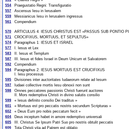
554
Praegustatio Regni: Transfiguratio
557
Ascensus Iesu in Ierusalem
559
Messianicus Iesu in Ierusalem ingressus
561
Compendium
570
ARTICULUS 4: IESUS CHRISTUS EST «PASSUS SUB PONTIO PI
571
CROCIFIXUS, MORTUUS, ET SEPULTUS»
574
Paragraphus 1: IESUS ET ISRAEL
577
I. Iesus et Lex
583
II. Iesus et Templum
587
III. Iesus et fides Israel in Deum Unicum et Salvatorem
592
Compendium
594
Paragraphus 2: IESUS MORTUUS EST CRUCIFIXUS
I. Iesu processus
595
Divisiones inter auctoritates Iudaeorum relate ad Iesum
597
Iudaei collective mortis Iesu obnoxii non sunt
598
Omnes peccatores passionis Christi fuerunt auctores
II. Mors redemptiva Christi in divino salutis consilio
599
« Iesus definito consilio Dei traditus »
601
« Mortuus est pro peccatis nostris secundum Scripturas »
602
« Deus Eum pro nobis peccatum fecit »
604
Deus inceptum habet in amore redemptivo universali
605
III. Christus Se Ipsum Patri Suo pro nostris obtulit peccatis
606
Tota Christi vita ad Patrem est oblatio