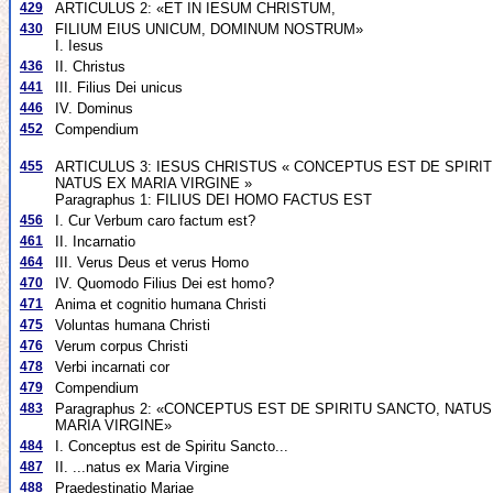
429
ARTICULUS 2: «ET IN IESUM CHRISTUM,
430
FILIUM EIUS UNICUM, DOMINUM NOSTRUM»
I. Iesus
436
II. Christus
441
III. Filius Dei unicus
446
IV. Dominus
452
Compendium
455
ARTICULUS 3: IESUS CHRISTUS « CONCEPTUS EST DE SPIRI
NATUS EX MARIA VIRGINE »
Paragraphus 1: FILIUS DEI HOMO FACTUS EST
456
I. Cur Verbum caro factum est?
461
II. Incarnatio
464
III. Verus Deus et verus Homo
470
IV. Quomodo Filius Dei est homo?
471
Anima et cognitio humana Christi
475
Voluntas humana Christi
476
Verum corpus Christi
478
Verbi incarnati cor
479
Compendium
483
Paragraphus 2: «CONCEPTUS EST DE SPIRITU SANCTO, NATUS
MARIA VIRGINE»
484
I. Conceptus est de Spiritu Sancto...
487
II. ...natus ex Maria Virgine
488
Praedestinatio Mariae