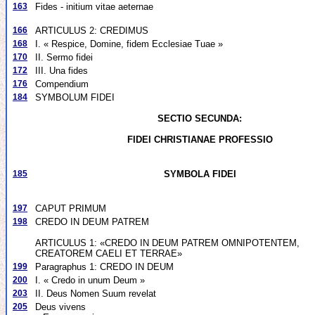
163
Fides - initium vitae aeternae
166
ARTICULUS 2: CREDIMUS
168
I. « Respice, Domine, fidem Ecclesiae Tuae »
170
II. Sermo fidei
172
III. Una fides
176
Compendium
184
SYMBOLUM FIDEI
SECTIO SECUNDA:
FIDEI CHRISTIANAE PROFESSIO
185
SYMBOLA FIDEI
197
CAPUT PRIMUM
198
CREDO IN DEUM PATREM
ARTICULUS 1: «CREDO IN DEUM PATREM OMNIPOTENTEM,
CREATOREM CAELI ET TERRAE»
199
Paragraphus 1: CREDO IN DEUM
200
I. « Credo in unum Deum »
203
II. Deus Nomen Suum revelat
205
Deus vivens