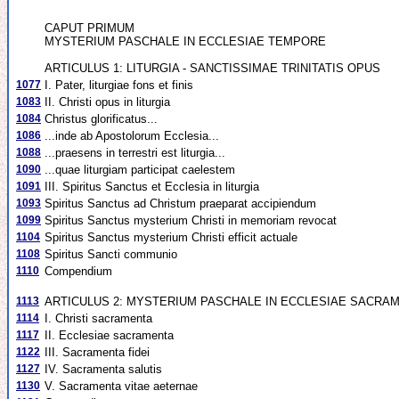
CAPUT PRIMUM
MYSTERIUM PASCHALE IN ECCLESIAE TEMPORE
ARTICULUS 1: LITURGIA - SANCTISSIMAE TRINITATIS OPUS
1077
I. Pater, liturgiae fons et finis
1083
II. Christi opus in liturgia
1084
Christus glorificatus...
1086
...inde ab Apostolorum Ecclesia...
1088
...praesens in terrestri est liturgia...
1090
...quae liturgiam participat caelestem
1091
III. Spiritus Sanctus et Ecclesia in liturgia
1093
Spiritus Sanctus ad Christum praeparat accipiendum
1099
Spiritus Sanctus mysterium Christi in memoriam revocat
1104
Spiritus Sanctus mysterium Christi efficit actuale
1108
Spiritus Sancti communio
1110
Compendium
1113
ARTICULUS 2: MYSTERIUM PASCHALE IN ECCLESIAE SACRA
1114
I. Christi sacramenta
1117
II. Ecclesiae sacramenta
1122
III. Sacramenta fidei
1127
IV. Sacramenta salutis
1130
V. Sacramenta vitae aeternae