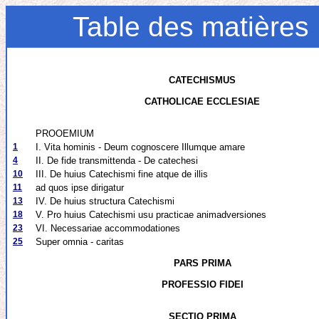
Table des matières
CATECHISMUS
CATHOLICAE ECCLESIAE
PROOEMIUM
1
I. Vita hominis - Deum cognoscere Illumque amare
4
II. De fide transmittenda - De catechesi
10
III. De huius Catechismi fine atque de illis
11
ad quos ipse dirigatur
13
IV. De huius structura Catechismi
18
V. Pro huius Catechismi usu practicae animadversiones
23
VI. Necessariae accommodationes
25
Super omnia - caritas
PARS PRIMA
PROFESSIO FIDEI
SECTIO PRIMA