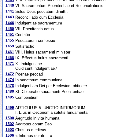
1440
VI. Sacramentum Poenitentiae et Reconciliationis
1441
Solus Deus peccatum dimittit
1443
Reconciliatio cum Ecclesia
1446
Indulgentiae sacramentum
1450
VII. Poenitentis actus
1451
Contritio
1455
Peccatorum confessio
1459
Satisfactio
1461
VIII. Huius sacramenti minister
1468
IX. Effectus huius sacramenti
1471
X. Indulgentiae
Quid sunt indulgentiae?
1472
Poenae peccati
1474
In sanctorum communione
1478
Indulgentiam Dei per Ecclesiam obtinere
1480
XI. Celebratio sacramenti Poenitentiae
1485
Compendium
1499
ARTICULUS 5: UNCTIO INFIRMORUM
I. Eius in Oeconomia salutis fundamenta
1500
Aegritudo in vita humana
1502
Aegrotus coram Deo
1503
Christus-medicus
1506
« Infirmos curate... »