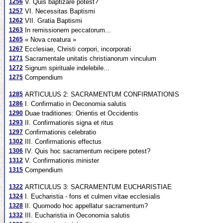
1256
V. Quis baptizare potest?
1257
VI. Necessitas Baptismi
1262
VII. Gratia Baptismi
1263
In remissionem peccatorum...
1265
« Nova creatura »
1267
Ecclesiae, Christi corpori, incorporati
1271
Sacramentale unitatis christianorum vinculum
1272
Signum spirituale indelebile...
1275
Compendium
1285
ARTICULUS 2: SACRAMENTUM CONFIRMATIONIS
1286
I. Confirmatio in Oeconomia salutis
1290
Duae traditiones: Orientis et Occidentis
1293
II. Confirmationis signa et ritus
1297
Confirmationis celebratio
1302
III. Confirmationis effectus
1306
IV. Quis hoc sacramentum recipere potest?
1312
V. Confirmationis minister
1315
Compendium
1322
ARTICULUS 3: SACRAMENTUM EUCHARISTIAE
1324
I. Eucharistia - fons et culmen vitae ecclesialis
1328
II. Quomodo hoc appellatur sacramentum?
1332
III. Eucharistia in Oeconomia salutis