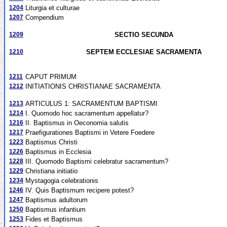
1204
Liturgia et culturae
1207
Compendium
1209
SECTIO SECUNDA
1210
SEPTEM ECCLESIAE SACRAMENTA
1211
CAPUT PRIMUM
1212
INITIATIONIS CHRISTIANAE SACRAMENTA
1213
ARTICULUS 1: SACRAMENTUM BAPTISMI
1214
I. Quomodo hoc sacramentum appellatur?
1216
II. Baptismus in Oeconomia salutis
1217
Praefigurationes Baptismi in Vetere Foedere
1223
Baptismus Christi
1226
Baptismus in Ecclesia
1228
III. Quomodo Baptismi celebratur sacramentum?
1229
Christiana initiatio
1234
Mystagogia celebrationis
1246
IV. Quis Baptismum recipere potest?
1247
Baptismus adultorum
1250
Baptismus infantium
1253
Fides et Baptismus