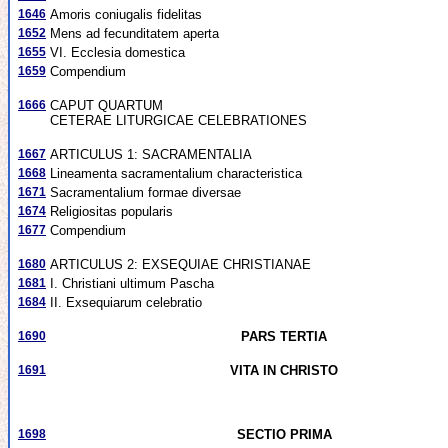
1646
Amoris coniugalis fidelitas
1652
Mens ad fecunditatem aperta
1655
VI. Ecclesia domestica
1659
Compendium
1666
CAPUT QUARTUM
CETERAE LITURGICAE CELEBRATIONES
1667
ARTICULUS 1: SACRAMENTALIA
1668
Lineamenta sacramentalium characteristica
1671
Sacramentalium formae diversae
1674
Religiositas popularis
1677
Compendium
1680
ARTICULUS 2: EXSEQUIAE CHRISTIANAE
1681
I. Christiani ultimum Pascha
1684
II. Exsequiarum celebratio
1690
PARS TERTIA
1691
VITA IN CHRISTO
1698
SECTIO PRIMA