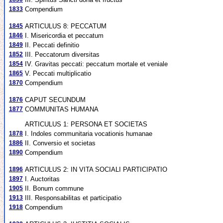
1833
Compendium
1845
ARTICULUS 8: PECCATUM
1846
I. Misericordia et peccatum
1849
II. Peccati definitio
1852
III. Peccatorum diversitas
1854
IV. Gravitas peccati: peccatum mortale et veniale
1865
V. Peccati multiplicatio
1870
Compendium
1876
CAPUT SECUNDUM
1877
COMMUNITAS HUMANA
ARTICULUS 1: PERSONA ET SOCIETAS
1878
I. Indoles communitaria vocationis humanae
1886
II. Conversio et societas
1890
Compendium
1896
ARTICULUS 2: IN VITA SOCIALI PARTICIPATIO
1897
I. Auctoritas
1905
II. Bonum commune
1913
III. Responsabilitas et participatio
1918
Compendium