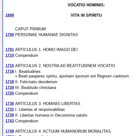
VOCATIO HOMINIS:
1699
VITA IN SPIRITU
CAPUT PRIMUM
1700
PERSONAE HUMANAE DIGNITAS
1701
ARTICULUS 1: HOMO IMAGO DEI
1710
Compendium
1715
ARTICULUS 2: NOSTRA AD BEATITUDINEM VOCATIO
1716
I. Beatitudines
« Beati pauperes spiritu, quoniam ipsorum est Regnum caelorum.
1718
II. Felicitatis desiderium
1720
III. Beatitudo christiana
1725
Compendium
1730
ARTICULUS 3: HOMINIS LIBERTAS
1731
I. Libertas et responsabilitas
1739
II. Libertas humana in Oeconomia salutis
1743
Compendium
1749
ARTICULUS 4: ACTUUM HUMANORUM MORALITAS