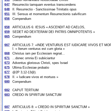
647
Resurrectio tamquam eventus transcendens
648
II. Resurrectio - Sanctissimae Trinitatis opus
651
III. Sensus et momentum Resurrectionis salvificum
656
Compendium
658
ARTICULUS 6: IESUS « ASCENDIT AD CAELOS,
659
SEDET AD DEXTERAM DEI PATRIS OMNIPOTENTIS »
665
Compendium
667
ARTICULUS 7: «INDE VENTURUS EST IUDICARE VIVOS ET M
I. « Iterum venturus est cum gloria »
668
Christus iam per Ecclesiam regnat...
671
...donec omnia Ei subiiciantur
673
Adventus gloriosus Christi, spes Israel
675
Ultima Ecclesiae probatio
677
@2P 3,12-13@).
678
II. « Iudicare vivos et mortuos »
680
Compendium
682
CAPUT TERTIUM
683
CREDO IN SPIRITUM SANCTUM
687
ARTICULUS 8: « CREDO IN SPIRITUM SANCTUM »