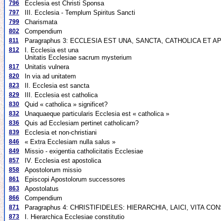
796
Ecclesia est Christi Sponsa
797
III. Ecclesia - Templum Spiritus Sancti
799
Charismata
802
Compendium
811
Paragraphus 3: ECCLESIA EST UNA, SANCTA, CATHOLICA ET 
812
I. Ecclesia est una
Unitatis Ecclesiae sacrum mysterium
817
Unitatis vulnera
820
In via ad unitatem
823
II. Ecclesia est sancta
829
III. Ecclesia est catholica
830
Quid « catholica » significet?
832
Unaquaeque particularis Ecclesia est « catholica »
836
Quis ad Ecclesiam pertinet catholicam?
839
Ecclesia et non-christiani
846
« Extra Ecclesiam nulla salus »
849
Missio - exigentia catholicitatis Ecclesiae
857
IV. Ecclesia est apostolica
858
Apostolorum missio
861
Episcopi Apostolorum successores
863
Apostolatus
866
Compendium
871
Paragraphus 4: CHRISTIFIDELES: HIERARCHIA, LAICI, VITA C
873
I. Hierarchica Ecclesiae constitutio