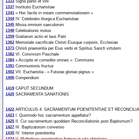
1333
Signa panis et vini
1337
Institutio Eucharistiae
1341
« Hoc facite in meam commemorationem »
1344
IV. Celebratio liturgica Eucharistiae
1345
Missa omnium saeculorum
1348
Celebrationis motus
1359
Gratiarum actio et laus Patri
1362
Memoriale sacrificale Christi Eiusque corporis, Ecclesiae
1373
Christi praesentia per Eius verbi et Spiritus Sancti virtutem
1382
VI. Convivium Paschale
1384
« Accipite et comedite omnes »: Communio
1391
Communionis fructus
1402
VII. Eucharistia - « Futurae gloriae pignus »
1406
Compendium
1419
CAPUT SECUNDUM
1420
SACRAMENTA SANATIONIS
1422
ARTICULUS 4: SACRAMENTUM POENITENTIAE ET RECONCILIA
1423
I. Quomodo hoc sacramentum appellatur?
1425
II. Cur sacramentum quoddam Reconciliationis post Baptismum?
1427
III. Baptizatorum conversio
1430
IV. Interior poenitentia
1434
V. Multiplices poenitentiae formae in vita christiana