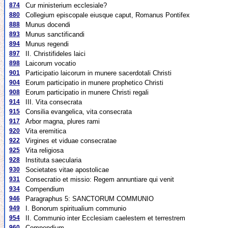
874
Cur ministerium ecclesiale?
880
Collegium episcopale eiusque caput, Romanus Pontifex
888
Munus docendi
893
Munus sanctificandi
894
Munus regendi
897
II. Christifideles laici
898
Laicorum vocatio
901
Participatio laicorum in munere sacerdotali Christi
904
Eorum participatio in munere prophetico Christi
908
Eorum participatio in munere Christi regali
914
III. Vita consecrata
915
Consilia evangelica, vita consecrata
917
Arbor magna, plures rami
920
Vita eremitica
922
Virgines et viduae consecratae
925
Vita religiosa
928
Instituta saecularia
930
Societates vitae apostolicae
931
Consecratio et missio: Regem annuntiare qui venit
934
Compendium
946
Paragraphus 5: SANCTORUM COMMUNIO
949
I. Bonorum spiritualium communio
954
II. Communio inter Ecclesiam caelestem et terrestrem
960
Compendium