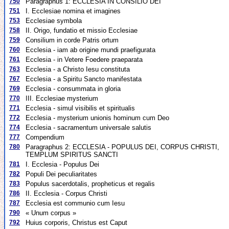
750
Paragraphus 1: ECCLESIA IN CONSILIO DEI
751
I. Ecclesiae nomina et imagines
753
Ecclesiae symbola
758
II. Origo, fundatio et missio Ecclesiae
759
Consilium in corde Patris ortum
760
Ecclesia - iam ab origine mundi praefigurata
761
Ecclesia - in Vetere Foedere praeparata
763
Ecclesia - a Christo Iesu constituta
767
Ecclesia - a Spiritu Sancto manifestata
769
Ecclesia - consummata in gloria
770
III. Ecclesiae mysterium
771
Ecclesia - simul visibilis et spiritualis
772
Ecclesia - mysterium unionis hominum cum Deo
774
Ecclesia - sacramentum universale salutis
777
Compendium
780
Paragraphus 2: ECCLESIA - POPULUS DEI, CORPUS CHRISTI,
TEMPLUM SPIRITUS SANCTI
781
I. Ecclesia - Populus Dei
782
Populi Dei peculiaritates
783
Populus sacerdotalis, propheticus et regalis
786
II. Ecclesia - Corpus Christi
787
Ecclesia est communio cum Iesu
790
« Unum corpus »
792
Huius corporis, Christus est Caput