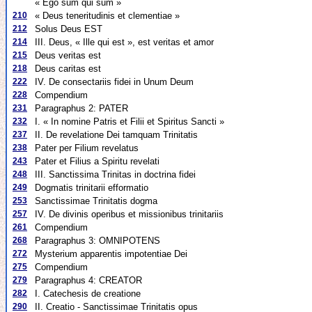
« Ego sum qui sum »
210
« Deus teneritudinis et clementiae »
212
Solus Deus EST
214
III. Deus, « Ille qui est », est veritas et amor
215
Deus veritas est
218
Deus caritas est
222
IV. De consectariis fidei in Unum Deum
228
Compendium
231
Paragraphus 2: PATER
232
I. « In nomine Patris et Filii et Spiritus Sancti »
237
II. De revelatione Dei tamquam Trinitatis
238
Pater per Filium revelatus
243
Pater et Filius a Spiritu revelati
248
III. Sanctissima Trinitas in doctrina fidei
249
Dogmatis trinitarii efformatio
253
Sanctissimae Trinitatis dogma
257
IV. De divinis operibus et missionibus trinitariis
261
Compendium
268
Paragraphus 3: OMNIPOTENS
272
Mysterium apparentis impotentiae Dei
275
Compendium
279
Paragraphus 4: CREATOR
282
I. Catechesis de creatione
290
II. Creatio - Sanctissimae Trinitatis opus