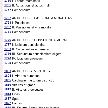
1750
I. Fontes moralitatis
1755
II. Actus boni et actus mali
1757
Compendium
1762
ARTICULUS 5: PASSIONUM MORALITAS
1763
I. Passiones
1767
II. Passiones et vita moralis
1771
Compendium
1776
ARTICULUS 6: CONSCIENTIA MORALIS
1777
I. Iudicium conscientiae
1783
II. Conscientiae efformatio
1786
III. Secundum conscientiam eligere
1790
IV. Iudicium erroneum
1795
Compendium
1803
ARTICULUS 7: VIRTUTES
1804
I. Virtutes humanae
1805
Cardinalium virtutum distinctio
1810
Virtutes et gratia
1812
II. Virtutes theologales
1814
Fides
1817
Spes
1822
Caritas
1830
III. Spiritus Sancti dona et fructus