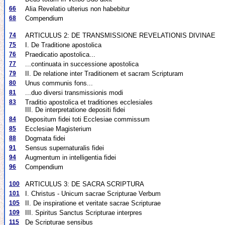
66
Alia Revelatio ulterius non habebitur
68
Compendium
74
ARTICULUS 2: DE TRANSMISSIONE REVELATIONIS DIVINAE
75
I. De Traditione apostolica
76
Praedicatio apostolica...
77
...continuata in successione apostolica
79
II. De relatione inter Traditionem et sacram Scripturam
80
Unus communis fons...
81
...duo diversi transmissionis modi
83
Traditio apostolica et traditiones ecclesiales
III. De interpretatione depositi fidei
84
Depositum fidei toti Ecclesiae commissum
85
Ecclesiae Magisterium
88
Dogmata fidei
91
Sensus supernaturalis fidei
94
Augmentum in intelligentia fidei
96
Compendium
100
ARTICULUS 3: DE SACRA SCRIPTURA
101
I. Christus - Unicum sacrae Scripturae Verbum
105
II. De inspiratione et veritate sacrae Scripturae
109
III. Spiritus Sanctus Scripturae interpres
115
De Scripturae sensibus