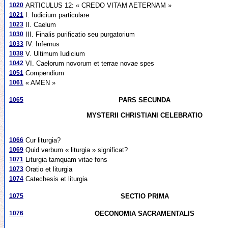
1020
ARTICULUS 12: « CREDO VITAM AETERNAM »
1021
I. Iudicium particulare
1023
II. Caelum
1030
III. Finalis purificatio seu purgatorium
1033
IV. Infernus
1038
V. Ultimum Iudicium
1042
VI. Caelorum novorum et terrae novae spes
1051
Compendium
1061
« AMEN »
1065
PARS SECUNDA
MYSTERII CHRISTIANI CELEBRATIO
1066
Cur liturgia?
1069
Quid verbum « liturgia » significat?
1071
Liturgia tamquam vitae fons
1073
Oratio et liturgia
1074
Catechesis et liturgia
1075
SECTIO PRIMA
1076
OECONOMIA SACRAMENTALIS