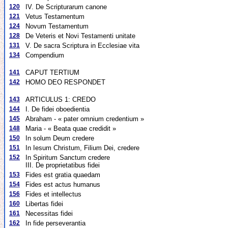
120
IV. De Scripturarum canone
121
Vetus Testamentum
124
Novum Testamentum
128
De Veteris et Novi Testamenti unitate
131
V. De sacra Scriptura in Ecclesiae vita
134
Compendium
141
CAPUT TERTIUM
142
HOMO DEO RESPONDET
143
ARTICULUS 1: CREDO
144
I. De fidei oboedientia
145
Abraham - « pater omnium credentium »
148
Maria - « Beata quae credidit »
150
In solum Deum credere
151
In Iesum Christum, Filium Dei, credere
152
In Spiritum Sanctum credere
III. De proprietatibus fidei
153
Fides est gratia quaedam
154
Fides est actus humanus
156
Fides et intellectus
160
Libertas fidei
161
Necessitas fidei
162
In fide perseverantia