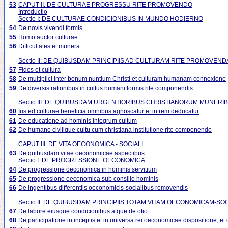
53
CAPUT II. DE CULTURAE PROGRESSU RITE PROMOVENDO
Introductio
Sectio I: DE CULTURAE CONDICIONIBUS IN MUNDO HODIERNO
54
De novis vivendi formis
55
Homo auctor culturae
56
Difficultates et munera
Sectio II: DE QUIBUSDAM PRINCIPIIS AD CULTURAM RITE PROMOVEN
57
Fides et cultura
58
De multiplici inter bonum nuntium Christi et culturam humanam connexione
59
De diversis rationibus in cultus humani formis rite componendis
Sectio III: DE QUIBUSDAM URGENTIORIBUS CHRISTIANORUM MUNER
60
Ius ed culturae beneficia omnibus agnoscatur et in rem deducatur
61
De educatione ad hominis integrum cultum
62
De humano civilique cultu cum christiana institutione rite componendo
CAPUT III. DE VITA OECONOMICA - SOCIALI
63
De quibusdam vitae oeconomicae aspectibus
Sectio I: DE PROGRESSIONE OECONOMICA
64
De progressione oeconomica in hominis servitium
65
De progressione oeconomica sub consilio hominis
66
De ingentibus differentiis oeconomicis-socialibus removendis
Sectio II: DE QUIBUSDAM PRINCIPIIS TOTAM VITAM OECONOMICAM-S
67
De labore eiusque condicionibus atque de otio
68
De participatione in inceptis et in universa rei oeconomicae dispositione, et 