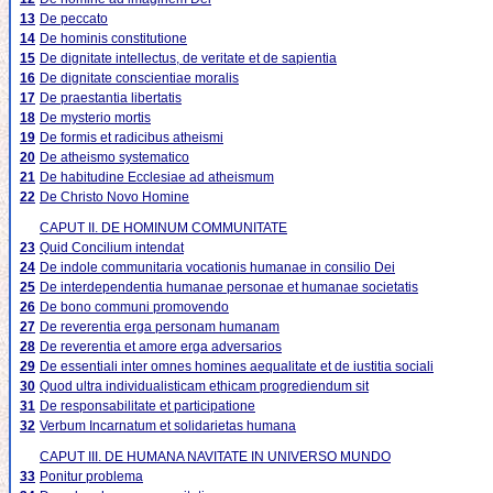
13
De peccato
14
De hominis constitutione
15
De dignitate intellectus, de veritate et de sapientia
16
De dignitate conscientiae moralis
17
De praestantia libertatis
18
De mysterio mortis
19
De formis et radicibus atheismi
20
De atheismo systematico
21
De habitudine Ecclesiae ad atheismum
22
De Christo Novo Homine
CAPUT II. DE HOMINUM COMMUNITATE
23
Quid Concilium intendat
24
De indole communitaria vocationis humanae in consilio Dei
25
De interdependentia humanae personae et humanae societatis
26
De bono communi promovendo
27
De reverentia erga personam humanam
28
De reverentia et amore erga adversarios
29
De essentiali inter omnes homines aequalitate et de iustitia sociali
30
Quod ultra individualisticam ethicam progrediendum sit
31
De responsabilitate et participatione
32
Verbum Incarnatum et solidarietas humana
CAPUT III. DE HUMANA NAVITATE IN UNIVERSO MUNDO
33
Ponitur problema