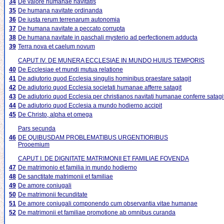
34
De valore humanae navitatis
35
De humana navitate ordinanda
36
De iusta rerum terrenarum autonomia
37
De humana navitate a peccato corrupta
38
De humana navitate in paschali mysterio ad perfectionem adducta
39
Terra nova et caelum novum
CAPUT IV. DE MUNERA ECCLESIAE IN MUNDO HUIUS TEMPORIS
40
De Ecclesiae et mundi mutua relatione
41
De adiutorio quod Ecclesia singulis hominibus praestare satagit
42
De adiutorio quod Ecclesia societati humanae afferre satagit
43
De adiutorio quod Ecclesia per christianos navitati humanae conferre satagi
44
De adiutorio quod Ecclesia a mundo hodierno accipit
45
De Christo, alpha et omega
Pars secunda
46
DE QUIBUSDAM PROBLEMATIBUS URGENTIORIBUS
Prooemium
CAPUT I. DE DIGNITATE MATRIMONII ET FAMILIAE FOVENDA
47
De matrimonio et familia in mundo hodierno
48
De sanctitate matrimonii et familiae
49
De amore coniugali
50
De matrimonii fecunditate
51
De amore coniugali componendo cum observantia vitae humanae
52
De matrimonii et familiae promotione ab omnibus curanda