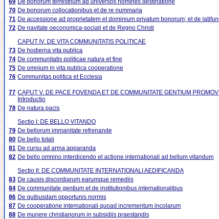
69
De bonorum terrestrium ad universos homines destinatione
70
De bonorum collocationibus et de re nummaria
71
De accessione ad proprietatem et dominium privatum bonorum; et de latifun
72
De navitate oeconomica-sociali et de Regno Christi
CAPUT IV. DE VITA COMMUNITATIS POLITICAE
73
De hodierna vita publica
74
De communitatis politicae natura et fine
75
De omnium in vita publica cooperatione
76
Communitas politica et Ecclesia
77
CAPUT V. DE PACE FOVENDA ET DE COMMUNITATE GENTIUM PROMO
Introductio
78
De natura pacis
Sectio I: DE BELLO VITANDO
79
De bellorum immanitate refrenande
80
De bello totali
81
De cursu ad arma apparanda
82
De bello omnino interdicendo et actione internationali ad bellum vitandum
Sectio II: DE COMMUNITATE INTERNATIONALI AEDIFICANDA
83
De causis discordiarum earumque remediis
84
De communitate gentium et de institutionibus internationalibus
86
De quibusdam opportunis normis
87
De cooperatione internationali quoad incrementum incolarum
88
De munere christianorum in subsidiis praestandis