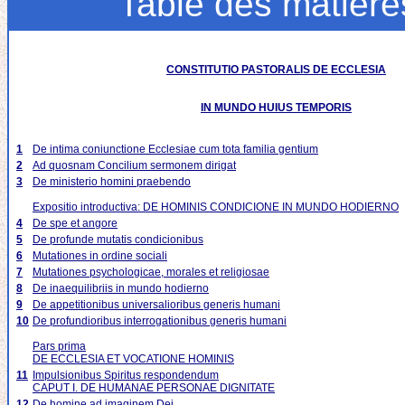
Table des matière
CONSTITUTIO PASTORALIS DE ECCLESIA
IN MUNDO HUIUS TEMPORIS
1
De intima coniunctione Ecclesiae cum tota familia gentium
2
Ad quosnam Concilium sermonem dirigat
3
De ministerio homini praebendo
Expositio introductiva: DE HOMINIS CONDICIONE IN MUNDO HODIERNO
4
De spe et angore
5
De profunde mutatis condicionibus
6
Mutationes in ordine sociali
7
Mutationes psychologicae, morales et religiosae
8
De inaequilibriis in mundo hodierno
9
De appetitionibus universalioribus generis humani
10
De profundioribus interrogationibus generis humani
Pars prima
DE ECCLESIA ET VOCATIONE HOMINIS
11
Impulsionibus Spiritus respondendum
CAPUT I. DE HUMANAE PERSONAE DIGNITATE
12
De homine ad imaginem Dei