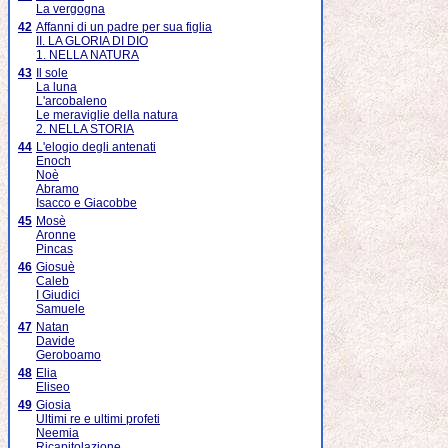
La vergogna
42
Affanni di un padre per sua figlia
II. LA GLORIA DI DIO
1. NELLA NATURA
43
Il sole
La luna
L'arcobaleno
Le meraviglie della natura
2. NELLA STORIA
44
L'elogio degli antenati
Enoch
Noè
Abramo
Isacco e Giacobbe
45
Mosè
Aronne
Pincas
46
Giosuè
Caleb
I Giudici
Samuele
47
Natan
Davide
Geroboamo
48
Elia
Eliseo
49
Giosia
Ultimi re e ultimi profeti
Neemia
Ricapitolazione