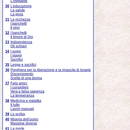
L'ospitalità
30
L'educazione
La salute
La gioia
31
Le ricchezze
I banchetti
Il vino
32
I banchetti
Il timore di Dio
33
Indipendenza
Gli schiavi
34
I sogni
I viaggi
Sacrifici
35
Legge e sacrifici
36
Preghiera per la liberazione e la rinascita di Israele
Discernimento
Scelta di una donna
37
Falsi amici
I consiglieri
Vera e falsa sapienza
La temperanza
38
Medicina e malattia
Il lutto
Lavori manuali
39
Lo scriba
40
Miseria dell'uomo
Massime diverse
41
La morte