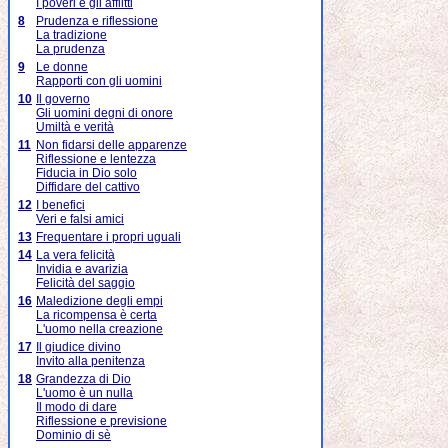
I poveri e gli afflitti
8
Prudenza e riflessione
La tradizione
La prudenza
9
Le donne
Rapporti con gli uomini
10
Il governo
Gli uomini degni di onore
Umiltà e verità
11
Non fidarsi delle apparenze
Riflessione e lentezza
Fiducia in Dio solo
Diffidare del cattivo
12
I benefici
Veri e falsi amici
13
Frequentare i propri uguali
14
La vera felicità
Invidia e avarizia
Felicità del saggio
16
Maledizione degli empi
La ricompensa è certa
L'uomo nella creazione
17
Il giudice divino
Invito alla penitenza
18
Grandezza di Dio
L'uomo è un nulla
Il modo di dare
Riflessione e previsione
Dominio di sè