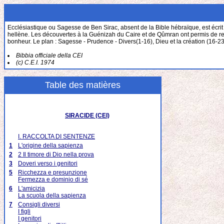
Ecclésiastique ou Sagesse de Ben Sirac, absent de la Bible hébraïque, est écrit 
hellène. Les découvertes à la Guénizah du Caire et de Qûmran ont permis de retrou
bonheur. Le plan : Sagesse - Prudence - Divers(1-16), Dieu et la création (16-23
Bibbia officiale della CEI
(c) C.E.I. 1974
Table des matières
SIRACIDE (CEI)
I. RACCOLTA DI SENTENZE
1
L'origine della sapienza
2
2 Il timore di Dio nella prova
3
Doveri verso i genitori
5
Ricchezza e presunzione
Fermezza e dominio di sé
6
L'amicizia
La scuola della sapienza
7
Consigli diversi
I figli
I genitori