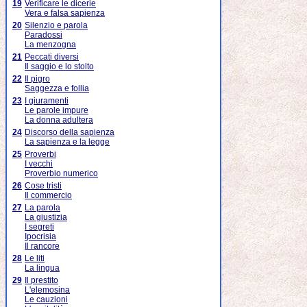
19
Verificare le dicerie
Vera e falsa sapienza
20
Silenzio e parola
Paradossi
La menzogna
21
Peccati diversi
Il saggio e lo stolto
22
Il pigro
Saggezza e follia
23
I giuramenti
Le parole impure
La donna adultera
24
Discorso della sapienza
La sapienza e la legge
25
Proverbi
I vecchi
Proverbio numerico
26
Cose tristi
Il commercio
27
La parola
La giustizia
I segreti
Ipocrisia
Il rancore
28
Le liti
La lingua
29
Il prestito
L'elemosina
Le cauzioni