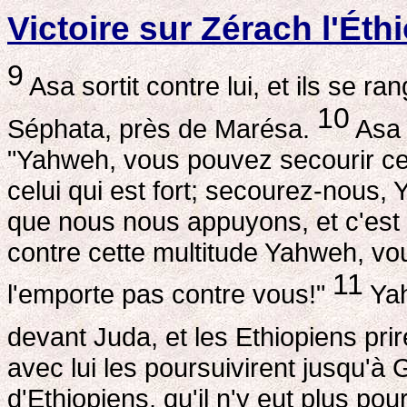
Victoire sur Zérach l'Éth
9
Asa sortit contre lui, et ils se ra
10
Séphata, près de Marésa.
Asa 
"Yahweh, vous pouvez secourir celu
celui qui est fort; secourez-nous,
que nous nous appuyons, et c'es
contre cette multitude Yahweh, v
11
l'emporte pas contre vous!"
Yah
devant Juda, et les Ethiopiens prire
avec lui les poursuivirent jusqu'à
d'Ethiopiens, qu'il n'y eut plus pou