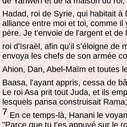
de Yahweh et de la maison du roi,
Hadad, roi de Syrie, qui habitait 
alliance entre moi et toi, comme il
père. Je t'envoie de l'argent et de
roi d'Israël, afin qu'il s'éloigne de 
envoya les chefs de son armée contre
Ahion, Dan, Abel-Maïm et toutes l
Baasa, l'ayant appris, cessa de bâ
Le roi Asa prit tout Juda, et ils em
lesquels pansa construisait Rama; 
7
En ce temps-là, Hanani le voyant 
"Parce que tu t'es appuyé sur le r