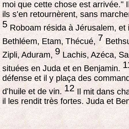
moi que cette chose est arrivée." 
ils s'en retournèrent, sans march
5
Roboam résida à Jérusalem, et il 
7
Bethléem, Etam, Thécué,
Bethsu
9
Zipli, Aduram,
Lachis, Azéca, S
1
situées en Juda et en Benjamin.
défense et il y plaça des command
12
d'huile et de vin.
Il mit dans cha
il les rendit très fortes. Juda et Be