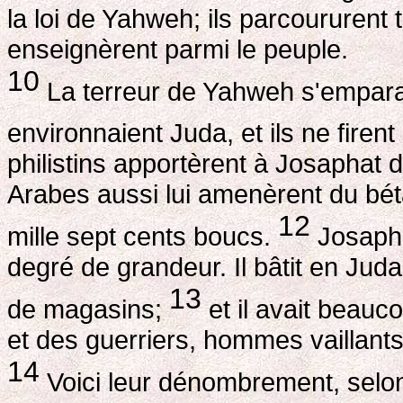
la loi de Yahweh; ils parcoururent t
enseignèrent parmi le peuple.
10
La terreur de Yahweh s'empara
environnaient Juda, et ils ne firen
philistins apportèrent à Josaphat d
Arabes aussi lui amenèrent du bétai
12
mille sept cents boucs.
Josaphat
degré de grandeur. Il bâtit en Juda
13
de magasins;
et il avait beauc
et des guerriers, hommes vaillant
14
Voici leur dénombrement, selon