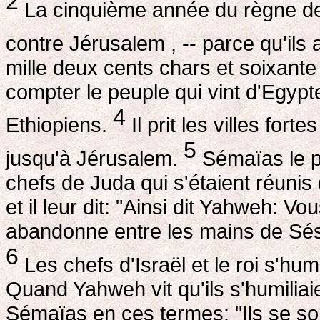
2
La cinquième année du règne de
contre Jérusalem , -- parce qu'ils
mille deux cents chars et soixante 
compter le peuple qui vint d'Egypt
4
Ethiopiens.
Il prit les villes fort
5
jusqu'à Jérusalem.
Sémaïas le p
chefs de Juda qui s'étaient réuni
et il leur dit: "Ainsi dit Yahweh: 
abandonne entre les mains de Sés
6
Les chefs d'Israël et le roi s'hum
Quand Yahweh vit qu'ils s'humiliai
Sémaïas en ces termes: "Ils se sont