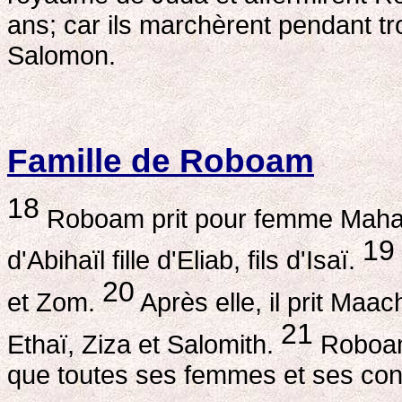
ans; car ils marchèrent pendant tr
Salomon.
Famille de Roboam
18
Roboam prit pour femme Mahalath
19
d'Abihaïl fille d'Eliab, fils d'Isaï.
20
et Zom.
Après elle, il prit Maach
21
Ethaï, Ziza et Salomith.
Roboam 
que toutes ses femmes et ses conc