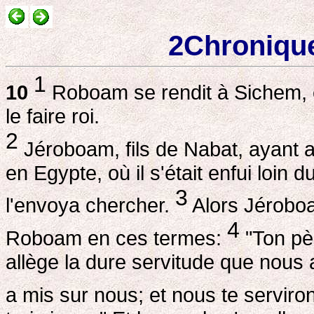
2Chronique
1
10
Roboam se rendit à Sichem, c
le faire roi.
2
Jéroboam, fils de Nabat, ayant app
en Egypte, où il s'était enfui loin 
3
l'envoya chercher.
Alors Jéroboam
4
Roboam en ces termes:
"Ton pèr
allège la dure servitude que nous 
a mis sur nous; et nous te serviro