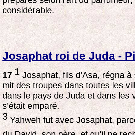
considérable.
Josaphat roi de Juda - Pi
1
17
Josaphat, fils d'Asa, régna à
mit des troupes dans toutes les vil
dans le pays de Juda et dans les v
s'était emparé.
3
Yahweh fut avec Josaphat, parce
du David, son père, et qu'il ne re