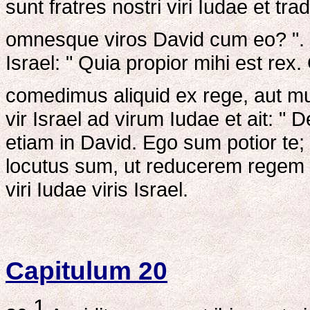
sunt fratres nostri viri Iudae et 
omnesque viros David cum eo? ".
Israel: " Quia propior mihi est re
comedimus aliquid ex rege, aut mu
vir Israel ad virum Iudae et ait: "
etiam in David. Ego sum potior te;
locutus sum, ut reducerem regem
viri Iudae viris Israel.
Capitulum 20
1