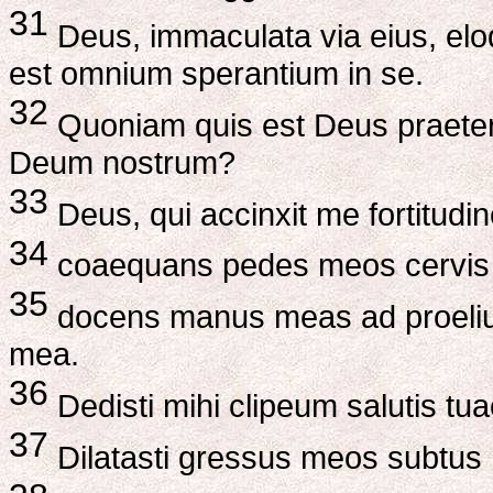
31
Deus, immaculata via eius, el
est omnium sperantium in se.
32
Quoniam quis est Deus praete
Deum nostrum?
33
Deus, qui accinxit me fortitud
34
coaequans pedes meos cervis 
35
docens manus meas ad proeliu
mea.
36
Dedisti mihi clipeum salutis tua
37
Dilatasti gressus meos subtus me