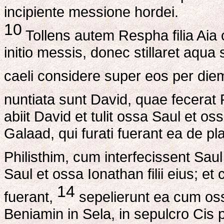
incipiente messione hordei.
10
Tollens autem Respha filia Aia c
initio messis, donec stillaret aqua
caeli considere super eos per di
nuntiata sunt David, quae fecerat 
abiit David et tulit ossa Saul et oss
Galaad, qui furati fuerant ea de p
Philisthim, cum interfecissent Sau
Saul et ossa Ionathan filii eius; e
14
fuerant,
sepelierunt ea cum ossib
Beniamin in Sela, in sepulcro Cis 