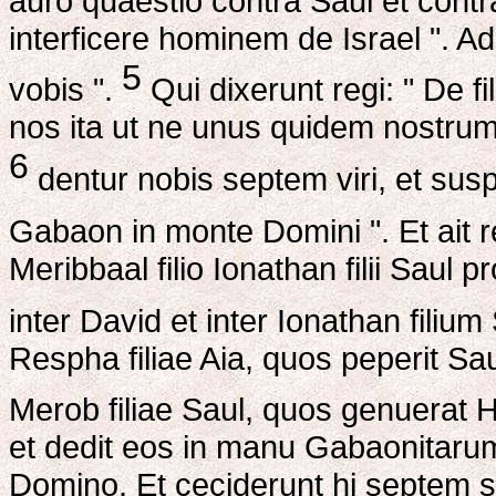
auro quaestio contra Saul et cont
interficere hominem de Israel ". Ad
5
vobis ".
Qui dixerunt regi: " De fili
nos ita ut ne unus quidem nostrum 
6
dentur nobis septem viri, et sus
Gabaon in monte Domini ". Et ait r
Meribbaal filio Ionathan filii Saul
inter David et inter Ionathan filium
Respha filiae Aia, quos peperit Sau
Merob filiae Saul, quos genuerat Had
et dedit eos in manu Gabaonitarum
Domino. Et ceciderunt hi septem si