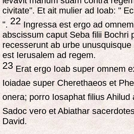
levavit manum suam contra regem D
civitate". Et ait mulier ad Ioab: "
22
".
Ingressa est ergo ad omnem p
abscissum caput Seba filii Bochri pr
recesserunt ab urbe unusquisque 
est Ierusalem ad regem.
23
Erat ergo Ioab super omnem exe
Ioiadae super Cherethaeos et Ph
onera; porro Iosaphat filius Ahilu
Sadoc vero et Abiathar sacerdote
David.