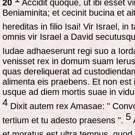
20
Accidit quoque, ut ibi esset vi
Beniaminita; et cecinit bucina et a
hereditas in filio Isai! Vir Israel, i
omnis vir Israel a David secutusqu
Iudae adhaeserunt regi suo a Ior
venisset rex in domum suam Ierus
quas dereliquerat ad custodiendam
alimenta eis praebens. Et non est
usque ad diem mortis suae in vidui
4
Dixit autem rex Amasae: " Convo
5
tertium et tu adesto praesens ".
et moratus est ultra tempus, quod 