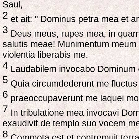
Saul,
2
et ait: " Dominus petra mea et a
3
Deus meus, rupes mea, in quam
salutis meae! Munimentum meum e
violentia liberabis me.
4
Laudabilem invocabo Dominum et 
5
Quia circumdederunt me fluctus m
6
praeoccupaverunt me laquei mor
7
In tribulatione mea invocavi D
exaudivit de templo suo vocem me
8
Commota est et contremuit terr