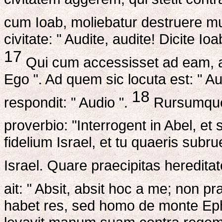
cum Ioab, moliebatur destruere m
civitate: " Audite, audite! Dicite I
17
Qui cum accessisset ad eam, ait i
Ego ". Ad quem sic locuta est: " A
18
respondit: " Audio ".
Rursumque i
proverbio: "Interrogent in Abel, et 
fidelium Israel, et tu quaeris subr
Israel. Quare praecipitas heredit
ait: " Absit, absit hoc a me; non p
habet res, sed homo de monte Eph