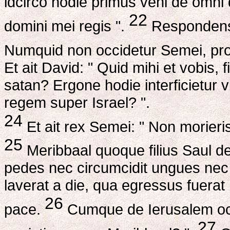
idcirco hodie primus veni de omn
22
domini mei regis ".
Respondens v
Numquid non occidetur Semei, pro 
Et ait David: " Quid mihi et vobis, fi
satan? Ergone hodie interficietur v
regem super Israel? ".
24
Et ait rex Semei: " Non morieris!
25
Meribbaal quoque filius Saul de
pedes nec circumcidit ungues nec
laverat a die, qua egressus fuerat
26
pace.
Cumque de Ierusalem occur
27