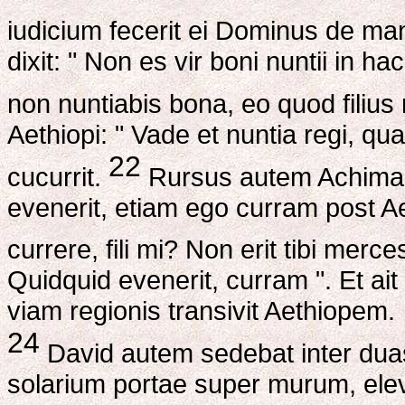
iudicium fecerit ei Dominus de ma
dixit: " Non es vir boni nuntii in ha
non nuntiabis bona, eo quod filius
Aethiopi: " Vade et nuntia regi, qua
22
cucurrit.
Rursus autem Achimaas 
evenerit, etiam ego curram post Ae
currere, fili mi? Non erit tibi merc
Quidquid evenerit, curram ". Et ait
viam regionis transivit Aethiopem.
24
David autem sedebat inter duas 
solarium portae super murum, ele