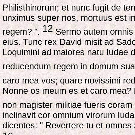
Philisthinorum; et nunc fugit de t
unximus super nos, mortuus est in 
12
regem? ".
Sermo autem omnis I
eius. Tunc rex David misit ad Sado
Loquimini ad maiores natu Iudae d
reducendum regem in domum s
caro mea vos; quare novissimi re
Nonne os meum es et caro mea? Ha
non magister militiae fueris cora
inclinavit cor omnium virorum Iud
dicentes: " Revertere tu et omnes s