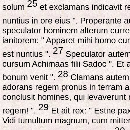
25
solum
et exclamans indicavit re
nuntius in ore eius ". Properante 
speculator hominem alterum curren
ianitorem: " Apparet mihi homo curr
27
est nuntius ".
Speculator autem:
cursum Achimaas filii Sadoc ". Et a
28
bonum venit ".
Clamans autem A
adorans regem pronus in terram ai
conclusit homines, qui levaveru
29
regem! ".
Et ait rex: " Estne p
Vidi tumultum magnum, cum mitter