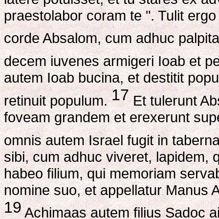
praestolabor coram te ". Tulit ergo
corde Absalom, cum adhuc palpita
decem iuvenes armigeri Ioab et pe
autem Ioab bucina, et destitit pop
17
retinuit populum.
Et tulerunt Ab
foveam grandem et erexerunt su
omnis autem Israel fugit in tabern
sibi, cum adhuc viveret, lapidem, q
habeo filium, qui memoriam servabi
nomine suo, et appellatur Manus
19
Achimaas autem filius Sadoc ait