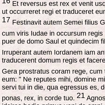
16
Et reversus est rex et venit us
ut occurreret regi et traduceret e
17
Festinavit autem Semei filius 
cum viris Iudae in occursum regis
puer de domo Saul et quindecim fili
Irruperant autem Iordanem iam a
traducerent domum regis et faceren
Gera prostratus coram rege, cum 
eum: " Ne reputes mihi, domine mi
servi tui in die, qua egressus es,
21
ponas, rex, in corde tuo.
Agnos