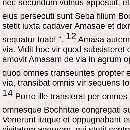
nec secundum vulnus apposuit; et 
eius persecuti sunt Seba filium Bo
stetit iuxta cadaver Amasae et dixi
12
sequatur Ioab! ".
Amasa autem 
via. Vidit hoc vir quod subsister
amovit Amasam de via in agrum op
quod omnes transeuntes propter 
via, transibat omnis vir sequens 
14
Porro ille transierat per omnes
omnesque Bochritae congregati su
Venerunt itaque et oppugnabant e
civitatem aggerem, qui stetit cont