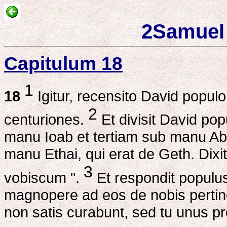
2Samuel 
Capitulum 18
1
18
Igitur, recensito David populo
2
centuriones.
Et divisit David pop
manu Ioab et tertiam sub manu Abisai
manu Ethai, qui erat de Geth. Dixi
3
vobiscum ".
Et respondit populus
magnopere ad eos de nobis pertineb
non satis curabunt, sed tu unus p