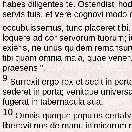
habes diligentes te. Ostendisti ho
servis tuis; et vere cognovi modo 
occubuissemus, tunc placeret tibi
loquere ad cor servorum tuorum; i
exieris, ne unus quidem remansuru
tibi quam omnia mala, quae veneru
praesens ".
9
Surrexit ergo rex et sedit in por
sederet in porta; venitque univers
fugerat in tabernacula sua.
10
Omnis quoque populus certabat 
liberavit nos de manu inimicorum 