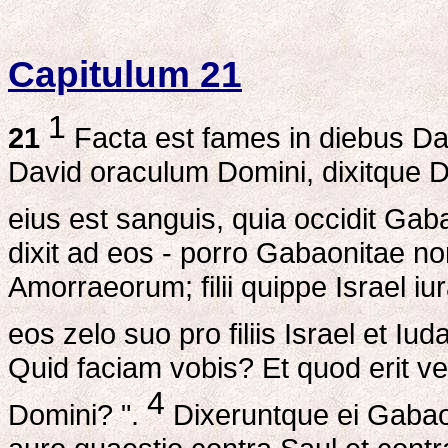
Capitulum 21
1
21
Facta est fames in diebus Davi
David oraculum Domini, dixitque 
eius est sanguis, quia occidit Gab
dixit ad eos - porro Gabaonitae non 
Amorraeorum; filii quippe Israel iu
eos zelo suo pro filiis Israel et Iud
Quid faciam vobis? Et quod erit ves
4
Domini? ".
Dixeruntque ei Gabaon