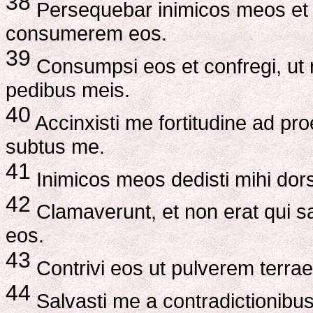
38
Persequebar inimicos meos et 
consumerem eos.
39
Consumpsi eos et confregi, ut 
pedibus meis.
40
Accinxisti me fortitudine ad pro
subtus me.
41
Inimicos meos dedisti mihi dors
42
Clamaverunt, et non erat qui s
eos.
43
Contrivi eos ut pulverem terra
44
Salvasti me a contradictionibus 