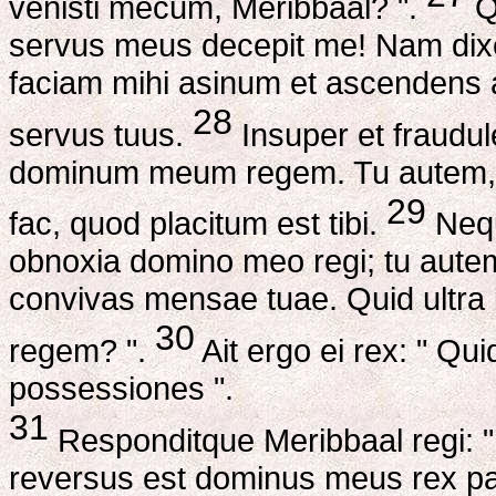
venisti mecum, Meribbaal? ".
Qu
servus meus decepit me! Nam dixe
faciam mihi asinum et ascendens
28
servus tuus.
Insuper et fraudu
dominum meum regem. Tu autem, d
29
fac, quod placitum est tibi.
Nequ
obnoxia domino meo regi; tu aute
convivas mensae tuae. Quid ultra ig
30
regem? ".
Ait ergo ei rex: " Quid
possessiones ".
31
Responditque Meribbaal regi: "
reversus est dominus meus rex pa