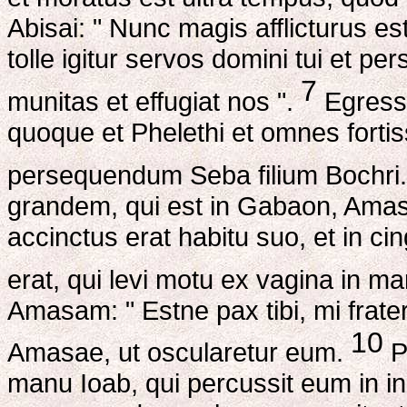
Abisai: " Nunc magis afflicturus e
tolle igitur servos domini tui et pe
7
munitas et effugiat nos ".
Egressi
quoque et Phelethi et omnes fortis
persequendum Seba filium Bochri
grandem, qui est in Gabaon, Amas
accinctus erat habitu suo, et in c
erat, qui levi motu ex vagina in 
Amasam: " Estne pax tibi, mi frat
10
Amasae, ut oscularetur eum.
P
manu Ioab, qui percussit eum in ing