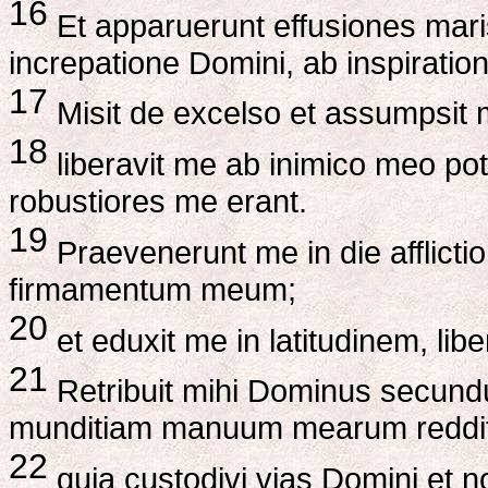
16
Et apparuerunt effusiones mari
increpatione Domini, ab inspiratione
17
Misit de excelso et assumpsit m
18
liberavit me ab inimico meo pot
robustiores me erant.
19
Praevenerunt me in die afflicti
firmamentum meum;
20
et eduxit me in latitudinem, lib
21
Retribuit mihi Dominus secun
munditiam manuum mearum reddit
22
quia custodivi vias Domini et 