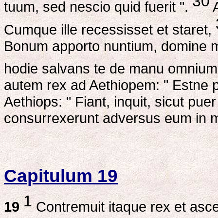
30
tuum, sed nescio quid fuerit ".
A
Cumque ille recessisset et staret,
Bonum apporto nuntium, domine mi
hodie salvans te de manu omnium, 
autem rex ad Aethiopem: " Estne 
Aethiops: " Fiant, inquit, sicut puer
consurrexerunt adversus eum in m
Capitulum 19
1
19
Contremuit itaque rex et ascen