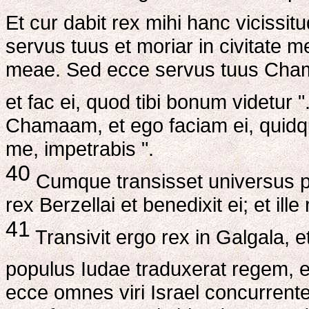
Et cur dabit rex mihi hanc vicissi
servus tuus et moriar in civitate m
meae. Sed ecce servus tuus Cham
et fac ei, quod tibi bonum videtur "
Chamaam, et ego faciam ei, quidqui
me, impetrabis ".
40
Cumque transisset universus p
rex Berzellai et benedixit ei; et il
41
Transivit ergo rex in Galgala
populus Iudae traduxerat regem, e
ecce omnes viri Israel concurrente