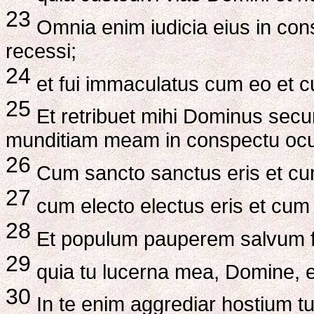
23
Omnia enim iudicia eius in con
recessi;
24
et fui immaculatus cum eo et cu
25
Et retribuet mihi Dominus sec
munditiam meam in conspectu oc
26
Cum sancto sanctus eris et cum
27
cum electo electus eris et cum 
28
Et populum pauperem salvum fa
29
quia tu lucerna mea, Domine, 
30
In te enim aggrediar hostium t