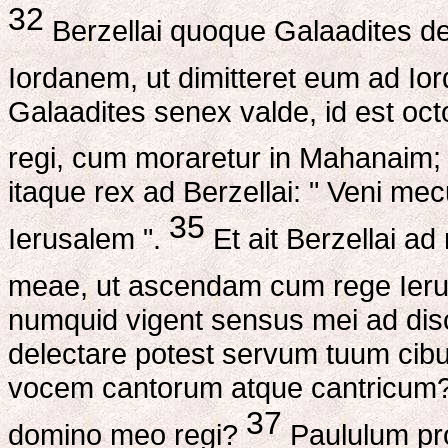
32
Berzellai quoque Galaadites de
Iordanem, ut dimitteret eum ad I
Galaadites senex valde, id est oct
regi, cum moraretur in Mahanaim; 
itaque rex ad Berzellai: " Veni me
35
Ierusalem ".
Et ait Berzellai a
meae, ut ascendam cum rege Ier
numquid vigent sensus mei ad di
delectare potest servum tuum cibu
vocem cantorum atque cantricum? 
37
domino meo regi?
Paululum pr