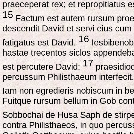
praeceperat rex; et repropitiatus 
15
Factum est autem rursum proeli
descendit David et servi eius cum 
16
fatigatus est David.
Iesbibenob,
hastae trecentos siclos appendeba
17
est percutere David;
praesidioqu
percussum Philisthaeum interfecit. 
Iam non egredieris nobiscum in be
Fuitque rursum bellum in Gob contr
Sobbochai de Husa Saph de stir
contra Philisthaeos, in quo percuss