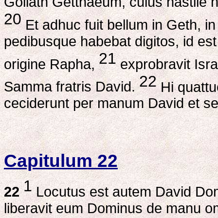
Goliath Getthaeum, cuius hastile h
20
Et adhuc fuit bellum in Geth, i
pedibusque habebat digitos, id est 
21
origine Rapha,
exprobravit Isra
22
Samma fratris David.
Hi quattu
ceciderunt per manum David et se
Capitulum 22
1
22
Locutus est autem David Domi
liberavit eum Dominus de manu o