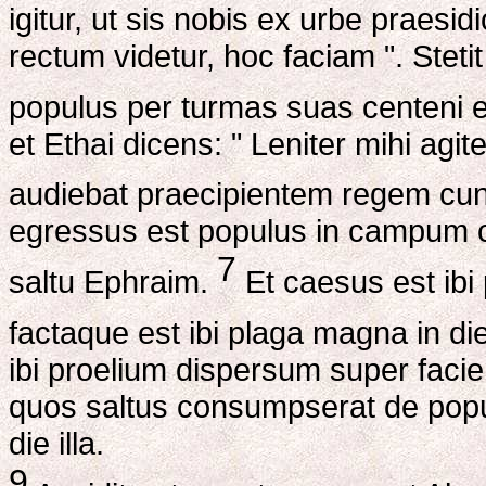
igitur, ut sis nobis ex urbe praesidi
rectum videtur, hoc faciam ". Stet
populus per turmas suas centeni et
et Ethai dicens: " Leniter mihi ag
audiebat praecipientem regem cun
egressus est populus in campum co
7
saltu Ephraim.
Et caesus est ibi 
factaque est ibi plaga magna in die
ibi proelium dispersum super facie
quos saltus consumpserat de popul
die illa.
9