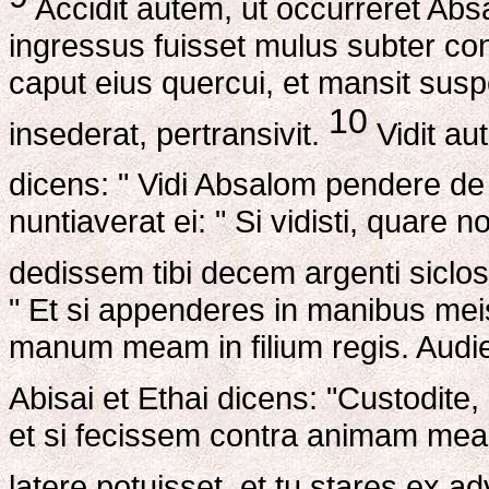
Accidit autem, ut occurreret Ab
ingressus fuisset mulus subter 
caput eius quercui, et mansit susp
10
insederat, pertransivit.
Vidit au
dicens: " Vidi Absalom pendere de
nuntiaverat ei: " Si vidisti, quare 
dedissem tibi decem argenti siclo
" Et si appenderes in manibus me
manum meam in filium regis. Audien
Abisai et Ethai dicens: "Custodite
et si fecissem contra animam mea
latere potuisset, et tu stares ex a