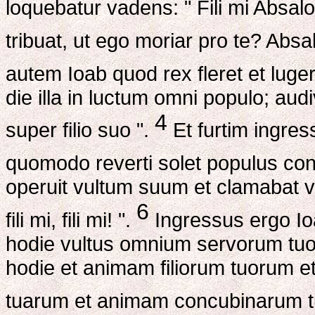
loquebatur vadens: " Fili mi Absalom
tribuat, ut ego moriar pro te? Absalom
autem Ioab quod rex fleret et luge
die illa in luctum omni populo; audiv
4
super filio suo ".
Et furtim ingress
quomodo reverti solet populus con
operuit vultum suum et clamabat 
6
fili mi, fili mi! ".
Ingressus ergo Ioa
hodie vultus omnium servorum tu
hodie et animam filiorum tuorum e
tuarum et animam concubinarum 