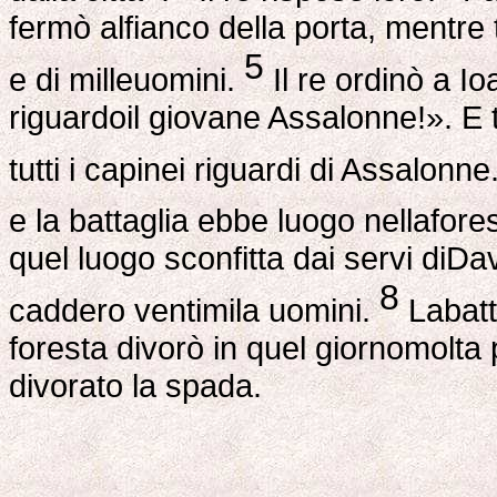
fermò alfianco della porta, mentre t
5
e di milleuomini.
Il re ordinò a Io
riguardoil giovane Assalonne!». E tu
tutti i capinei riguardi di Assalonne
e la battaglia ebbe luogo nellafore
quel luogo sconfitta dai servi diDa
8
caddero ventimila uomini.
Labatta
foresta divorò in quel giornomolta
divorato la spada.