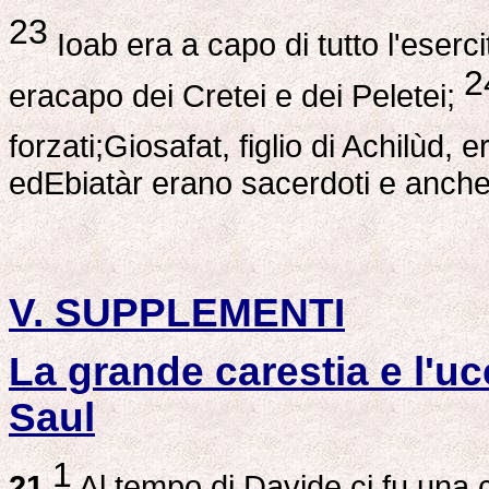
23
Ioab era a capo di tutto l'esercit
2
eracapo dei Cretei e dei Peletei;
forzati;Giosafat, figlio di Achilùd, 
edEbiatàr erano sacerdoti e anche I
V. SUPPLEMENTI
La grande carestia e l'uc
Saul
1
21
Al tempo di Davide ci fu una c