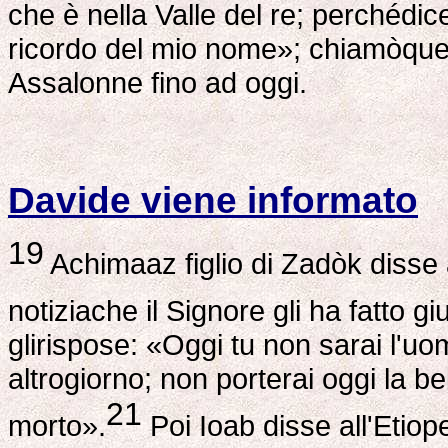
che è nella Valle del re; perchédice
ricordo del mio nome»; chiamòquell
Assalonne fino ad oggi.
Davide viene informato
19
Achimaaz figlio di Zadòk disse a
notiziache il Signore gli ha fatto gi
glirispose: «Oggi tu non sarai l'uo
altrogiorno; non porterai oggi la bell
21
morto».
Poi Ioab disse all'Etiope