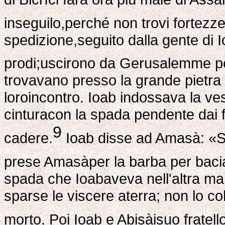
inseguilo,perché non trovi fortezz
spedizione,seguito dalla gente di Ioa
prodi;uscirono da Gerusalemme per 
trovavano presso la grande pietr
loroincontro. Ioab indossava la ves
cinturacon la spada pendente dai fi
9
cadere.
Ioab disse ad Amasà: «Sta
prese Amasàper la barba per baci
spada che Ioabaveva nell'altra man
sparse le viscere aterra; non lo c
morto. Poi Ioab e Abisàisuo fratello