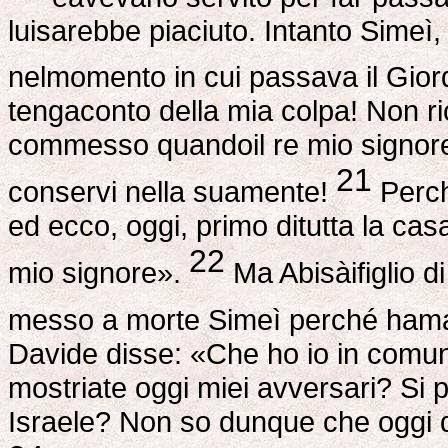
luisarebbe piaciuto. Intanto Simeì, f
nelmomento in cui passava il Gio
tengaconto della mia colpa! Non ric
commesso quandoil re mio signore
21
conservi nella suamente!
Perch
ed ecco, oggi, primo ditutta la ca
22
mio signore».
Ma Abisàifiglio d
messo a morte Simeì perché hamal
Davide disse: «Che ho io in comunec
mostriate oggi miei avversari? Si
Israele? Non so dunque che oggi d