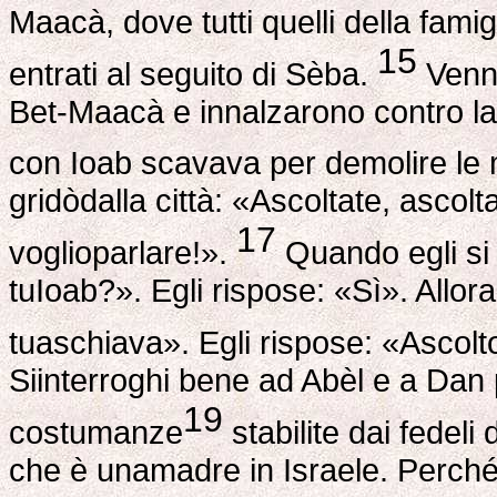
Maacà, dove tutti quelli della famig
15
entrati al seguito di Sèba.
Venne
Bet-Maacà e innalzarono contro la c
con Ioab scavava per demolire le
gridòdalla città: «Ascoltate, ascolta
17
voglioparlare!».
Quando egli si 
tuIoab?». Egli rispose: «Sì». Allora
tuaschiava». Egli rispose: «Ascol
Siinterroghi bene ad Abèl e a Dan
19
costumanze
stabilite dai fedeli 
che è unamadre in Israele. Perché 