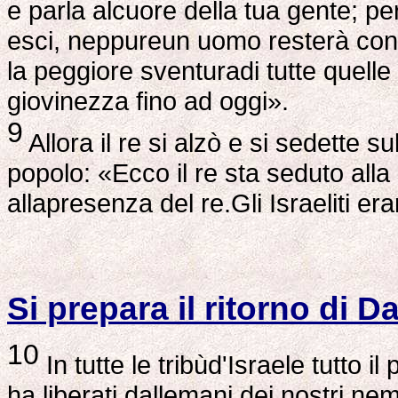
e parla alcuore della tua gente; pe
esci, neppureun uomo resterà con 
la peggiore sventuradi tutte quell
giovinezza fino ad oggi».
9
Allora il re si alzò e si sedette su
popolo: «Ecco il re sta seduto alla
allapresenza del re.Gli Israeliti er
Si prepara il ritorno di D
10
In tutte le tribùd'Israele tutto i
ha liberati dallemani dei nostri nemi