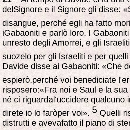
delSignore e il Signore gli disse: 
disangue, perché egli ha fatto mor
iGabaoniti e parlò loro. I Gabaonit
unresto degli Amorrei, e gli Israeli
suozelo per gli Israeliti e per quell
Davide disse ai Gabaoniti: «Che d
espierò,perché voi benediciate l'e
risposero:«Fra noi e Saul e la sua
né ci riguardal'uccidere qualcuno i
5
direte io lo faròper voi».
Quelli ri
distrutti e avevafatto il piano di s