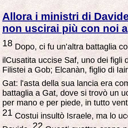
Allora i ministri di David
non uscirai più con noi a
18
Dopo, ci fu un'altra battaglia con
ilCusatita uccise Saf, uno dei figli 
Filistei a Gob; Elcanàn, figlio di Iai
Gat: l'asta della sua lancia era co
battaglia a Gat, dove si trovò un 
per mano e per piede, in tutto vent
21
Costui insultò Israele, ma lo ucc
22