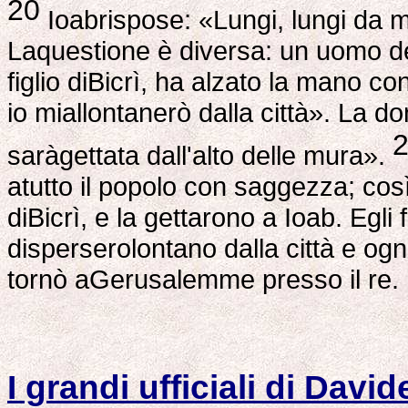
20
Ioabrispose: «Lungi, lungi da me
Laquestione è diversa: un uomo d
figlio diBicrì, ha alzato la mano co
io miallontanerò dalla città». La d
saràgettata dall'alto delle mura».
atutto il popolo con saggezza; così 
diBicrì, e la gettarono a Ioab. Egli 
disperserolontano dalla città e og
tornò aGerusalemme presso il re.
I grandi ufficiali di David