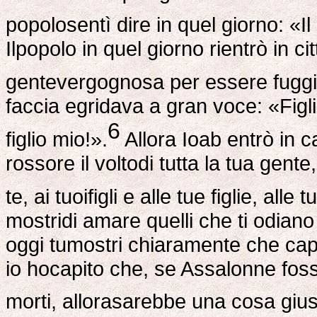
popolosentì dire in quel giorno: «Il 
Ilpopolo in quel giorno rientrò in c
gentevergognosa per essere fuggit
faccia egridava a gran voce: «Figl
6
figlio mio!».
Allora Ioab entrò in c
rossore il voltodi tutta la tua gent
te, ai tuoifigli e alle tue figlie, all
mostridi amare quelli che ti odiano 
oggi tumostri chiaramente che capi
io hocapito che, se Assalonne fosse
morti, allorasarebbe una cosa gius