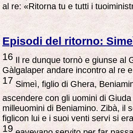
al re: «Ritorna tu e tutti i tuoiminist
Episodi del ritorno: Sime
16
Il re dunque tornò e giunse al 
Gàlgalaper andare incontro al re e 
17
Simeì, figlio di Ghera, Beniamini
ascendere con gli uomini di Giuda 
milleuomini di Beniamino. Zibà, il s
figlicon lui e i suoi venti servi si 
19
eavevano servito per far passar