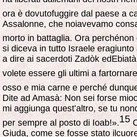
ora è dovutofuggire dal paese a c
Assalonne, che noiavevamo consac
morto in battaglia. Ora perchénon c
si diceva in tutto Israele eragiun
a dire ai sacerdoti Zadòk edEbiatàr
volete essere gli ultimi a fartornar
osso e mia carne e perché dunquesa
Dite ad Amasà: Non sei forse mioo
mi aggiunga quest'altro, se tu non
15
per sempre al posto di Ioab!».
C
Giuda, come se fosse stato ilcuor