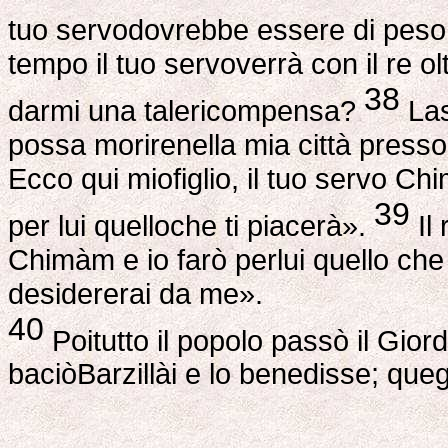
tuo servodovrebbe essere di peso
tempo il tuo servoverrà con il re ol
38
darmi una talericompensa?
Las
possa morirenella mia città presso
Ecco qui miofiglio, il tuo servo Ch
39
per lui quelloche ti piacerà».
Il
Chimàm e io farò perlui quello che 
desidererai da me».
40
Poitutto il popolo passò il Giorda
baciòBarzillài e lo benedisse; queg