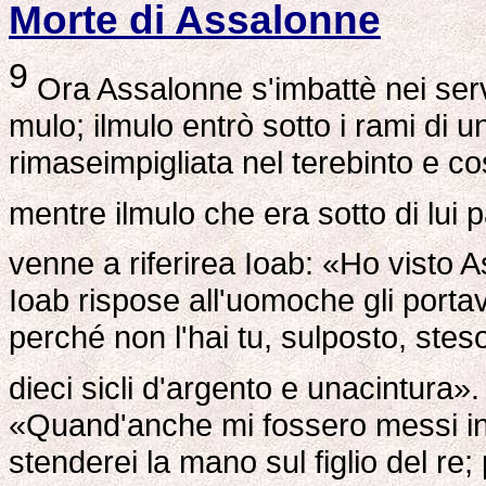
Morte di Assalonne
9
Ora Assalonne s'imbattè nei serv
mulo; ilmulo entrò sotto i rami di 
rimaseimpigliata nel terebinto e cos
mentre ilmulo che era sotto di lui 
venne a riferirea Ioab: «Ho visto
Ioab rispose all'uomoche gli portav
perché non l'hai tu, sulposto, stes
dieci sicli d'argento e unacintura»
«Quand'anche mi fossero messi in 
stenderei la mano sul figlio del re