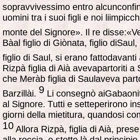
sopravvivessimo entro alcunconfin
uomini tra i suoi figli e noi liimpi
monte del Signore». Il re disse:«V
Bàal figlio di Giònata, figlio diSau
figlio di Saul, si erano fattodavanti
Rizpà figlia di Aià avevapartoriti a
che Meràb figlia di Saulaveva partori
9
Barzillài.
Li consegnò aiGabaoniti
al Signore. Tutti e setteperirono 
giorni della mietitura, quandosi co
10
Allora Rizpà, figlia di Aià, pres
alla roccia, e stette là dal principio