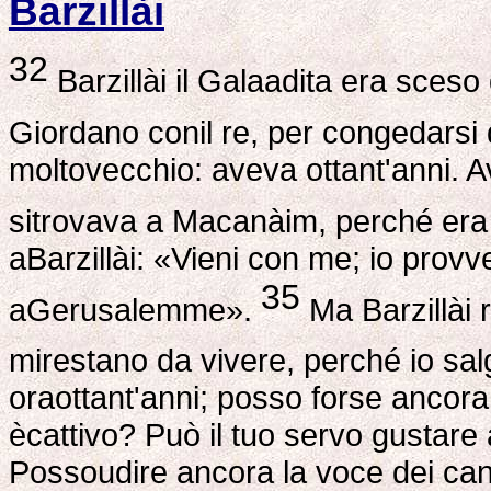
Barzillài
32
Barzillài il Galaadita era sces
Giordano conil re, per congedarsi 
moltovecchio: aveva ottant'anni. Av
sitrovava a Macanàim, perché era
aBarzillài: «Vieni con me; io prov
35
aGerusalemme».
Ma Barzillài 
mirestano da vivere, perché io sa
oraottant'anni; posso forse ancora
ècattivo? Può il tuo servo gustar
Possoudire ancora la voce dei canto