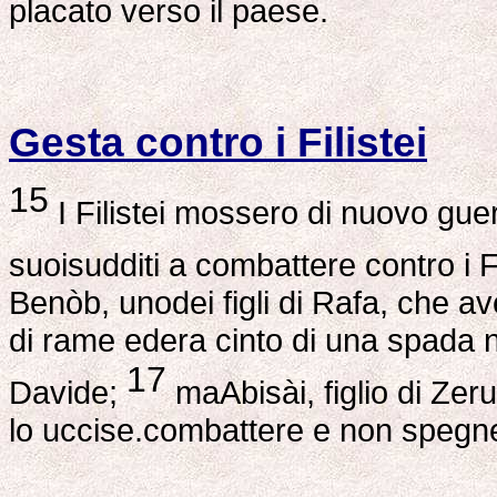
placato verso il paese.
Gesta contro i Filistei
15
I Filistei mossero di nuovo gue
suoisudditi a combattere contro i F
Benòb, unodei figli di Rafa, che av
di rame edera cinto di una spada n
17
Davide;
maAbisài, figlio di Zerui
lo uccise.combattere e non spegne