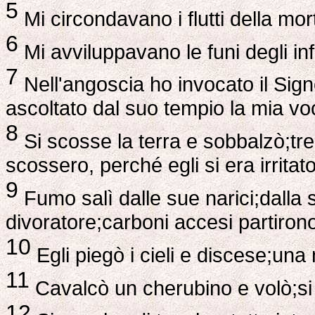
5
Mi circondavano i flutti della mort
6
Mi avviluppavano le funi degli inf
7
Nell'angoscia ho invocato il Sign
ascoltato dal suo tempio la mia voc
8
Si scosse la terra e sobbalzò;tr
scossero, perché egli si era irritato
9
Fumo salì dalle sue narici;dalla
divoratore;carboni accesi partirono
10
Egli piegò i cieli e discese;una 
11
Cavalcò un cherubino e volò;si li
12