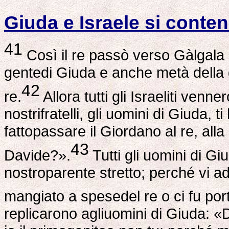
Giuda e Israele si conten
41
Così il re passò verso Gàlgala 
gentedi Giuda e anche metà della g
42
re.
Allora tutti gli Israeliti venne
nostrifratelli, gli uomini di Giuda,
fattopassare il Giordano al re, alla 
43
Davide?».
Tutti gli uomini di Giu
nostroparente stretto; perché vi a
mangiato a spesedel re o ci fu po
replicarono agliuomini di Giuda: «D