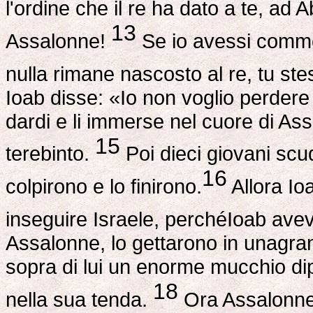
l'ordine che il re ha dato a te, ad A
13
Assalonne!
Se io avessi commes
nulla rimane nascosto al re, tu st
Ioab disse: «Io non voglio perdere
dardi e li immerse nel cuore di Ass
15
terebinto.
Poi dieci giovani scu
16
colpirono e lo finirono.
Allora Io
inseguire Israele, perchéIoab avev
Assalonne, lo gettarono in unagra
sopra di lui un enorme mucchio dip
18
nella sua tenda.
Ora Assalonneme