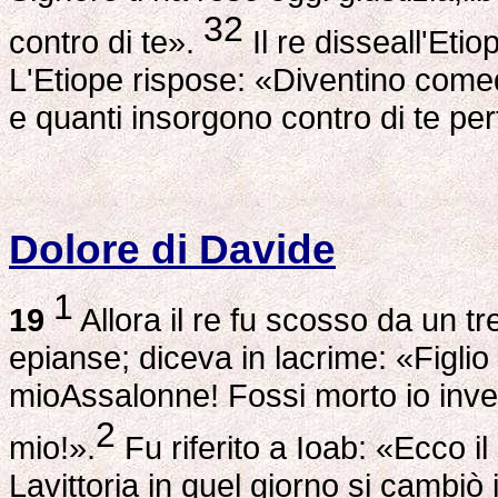
32
contro di te».
Il re disseall'Eti
L'Etiope rispose: «Diventino comeq
e quanti insorgono contro di te perf
Dolore di Davide
1
19
Allora il re fu scosso da un tr
epianse; diceva in lacrime: «Figlio 
mioAssalonne! Fossi morto io invece
2
mio!».
Fu riferito a Ioab: «Ecco i
Lavittoria in quel giorno si cambiò i