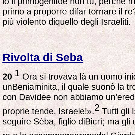
io il primogenitoe non tu; perché m
primo a proporre difar tornare il re
più violento diquello degli Israeliti.
Rivolta di Seba
1
20
Ora si trovava là un uomo iniq
unBeniaminita, il quale suonò la 
con Davidee non abbiamo un'eredità
2
proprie tende, Israele!».
Tutti gli
seguire Sèba, figlio diBicrì; ma gli