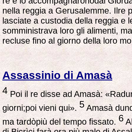
re e lo accompagnaronodal Giord
nella reggia a Gerusalemme. Ilre 
lasciate a custodia della reggia e l
somministrava loro gli alimenti, m
recluse fino al giorno della loro m
Assassinio di Amasà
4
Poi il re disse ad Amasà: «Raduna
5
giorni;poi vieni qui».
Amasà dunque
6
ma tardòpiù del tempo fissato.
Al
di Bicrìci farà ora più male di Assa