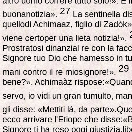
altro uomo correre tutto solo!». E 
27
buonanotizia».
La sentinella di
quellodi Achimaaz, figlio di Zadòk
viene certoper una lieta notizia!».
Prostratosi dinanzial re con la facc
Signore tuo Dio che hamesso in tu
29
mani contro il re miosignore!».
bene?». Achimaàz rispose:«Quando
servo, io vidi un gran tumulto, ma
gli disse: «Mettiti là, da parte».Qu
ecco arrivare l'Etiope che disse:«Bu
Signore ti ha reso oggi giustizia,li