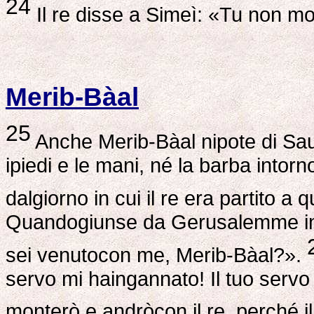
24
Il re disse a Simeì: «Tu non morir
Merib-Bàal
25
Anche Merib-Bàal nipote di Saul
ipiedi e le mani, né la barba intorn
dalgiorno in cui il re era partito a 
Quandogiunse da Gerusalemme incon
sei venutocon me, Merib-Bàal?».
servo mi haingannato! Il tuo servo 
monterò e andròcon il re, perché i