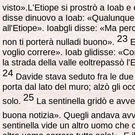
visto».L'Etiope si prostrò a Ioab e
disse dinuovo a Ioab: «Qualunque 
all'Etiope». Ioabgli disse: «Ma per
23
non ti porterà nulladi buono».
E
voglio correre». Ioab glidisse: «Co
la strada della valle eoltrepassò l'
24
Davide stava seduto fra le due po
porta dal lato del muro; alzò gli 
25
solo.
La sentinella gridò e avvert
buona notizia». Quegli andava avv
sentinella vide un altro uomo che 