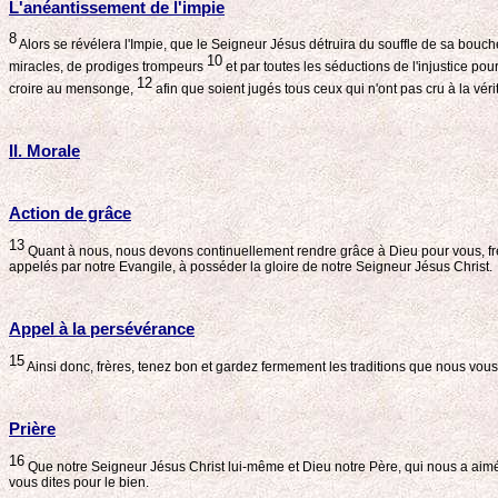
L'anéantissement de l'impie
8
Alors se révélera l'Impie, que le Seigneur Jésus détruira du souffle de sa bouch
10
miracles, de prodiges trompeurs
et par toutes les séductions de l'injustice pour
12
croire au mensonge,
afin que soient jugés tous ceux qui n'ont pas cru à la vérité
II. Morale
Action de grâce
13
Quant à nous, nous devons continuellement rendre grâce à Dieu pour vous, frère
appelés par notre Evangile, à posséder la gloire de notre Seigneur Jésus Christ.
Appel à la persévérance
15
Ainsi donc, frères, tenez bon et gardez fermement les traditions que nous vous
Prière
16
Que notre Seigneur Jésus Christ lui-même et Dieu notre Père, qui nous a aim
vous dites pour le bien.