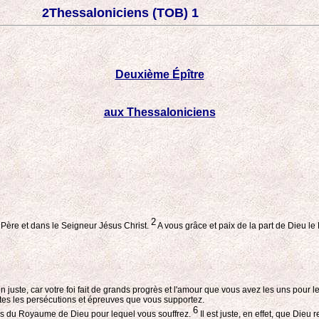
2Thessaloniciens (TOB) 1
Deuxième Épître
aux Thessaloniciens
2
e Père et dans le Seigneur Jésus Christ.
A vous grâce et paix de la part de Dieu le
 juste, car votre foi fait de grands progrès et l'amour que vous avez les uns pour l
utes les persécutions et épreuves que vous supportez.
6
nes du Royaume de Dieu pour lequel vous souffrez.
Il est juste, en effet, que Die