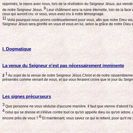
opprimés, le repos avec nous, lors de la révélation du Seigneur Jésus, qui viend
9
de notre Seigneur Jésus.
Leur châtiment sera la ruine éternelle, loin de la face
ceux qui auront cru: or vous, vous avez cru à notre témoignage.
11
Voilà pourquoi nous prions continuellement pour vous, afin que notre Dieu vous 
Seigneur Jésus sera glorifié en vous et vous en lui, selon la grâce de notre Dieu 
I. Dogmatique
La venue du Seigneur n'est pas nécessairement imminente
1
2
Au sujet de la venue de notre Seigneur Jésus Christ et de notre rassembleme
présentés comme venant de nous, et qui vous feraient croire que le jour du Seigne
Les signes précurseurs
3
Que personne ne vous séduise d'aucune manière. Il faut que vienne d'abord l'apos
4
celui qui se dresse et s'élève contre tout ce qu'on appelle dieu ou qu'on adore,
6
encore près de vous ?
Et maintenant, vous savez ce qui le retient, pour qu'il ne