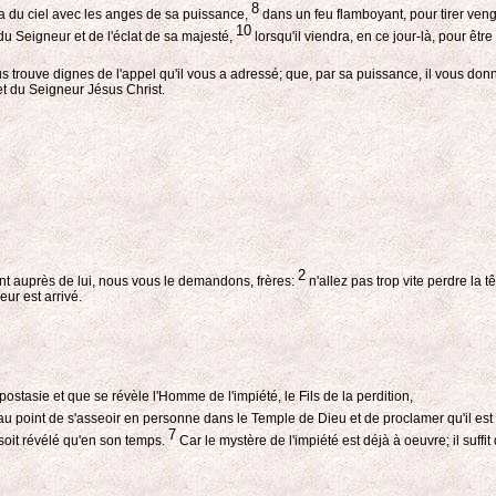
8
ra du ciel avec les anges de sa puissance,
dans un feu flamboyant, pour tirer ven
10
 du Seigneur et de l'éclat de sa majesté,
lorsqu'il viendra, en ce jour-là, pour êtr
trouve dignes de l'appel qu'il vous a adressé; que, par sa puissance, il vous donne 
et du Seigneur Jésus Christ.
2
nt auprès de lui, nous vous le demandons, frères:
n'allez pas trop vite perdre la 
ur est arrivé.
tasie et que se révèle l'Homme de l'impiété, le Fils de la perdition,
 au point de s'asseoir en personne dans le Temple de Dieu et de proclamer qu'il est
7
 soit révélé qu'en son temps.
Car le mystère de l'impiété est déjà à oeuvre; il suffit 