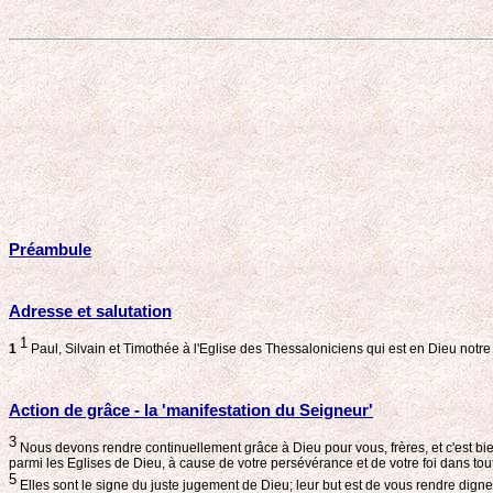
Préambule
Adresse et salutation
1
1
Paul, Silvain et Timothée à l'Eglise des Thessaloniciens qui est en Dieu notr
Action de grâce - la 'manifestation du Seigneur'
3
Nous devons rendre continuellement grâce à Dieu pour vous, frères, et c'est bien
parmi les Eglises de Dieu, à cause de votre persévérance et de votre foi dans to
5
Elles sont le signe du juste jugement de Dieu; leur but est de vous rendre dig