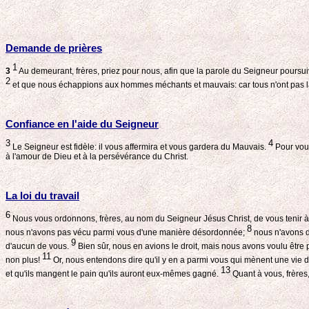
Demande de prières
1
3
Au demeurant, frères, priez pour nous, afin que la parole du Seigneur poursuive
2
et que nous échappions aux hommes méchants et mauvais: car tous n'ont pas la
Confiance en l'aide du Seigneur
3
4
Le Seigneur est fidèle: il vous affermira et vous gardera du Mauvais.
Pour vous
à l'amour de Dieu et à la persévérance du Christ.
La loi du travail
6
Nous vous ordonnons, frères, au nom du Seigneur Jésus Christ, de vous tenir à 
8
nous n'avons pas vécu parmi vous d'une manière désordonnée;
nous n'avons de
9
d'aucun de vous.
Bien sûr, nous en avions le droit, mais nous avons voulu être
11
non plus!
Or, nous entendons dire qu'il y en a parmi vous qui mènent une vie d
13
et qu'ils mangent le pain qu'ils auront eux-mêmes gagné.
Quant à vous, frères,