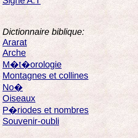
Signe A.T
Dictionnaire biblique:
Ararat
Arche
M�t�orologie
Montagnes et collines
No�
Oiseaux
P�riodes et nombres
Souvenir-oubli