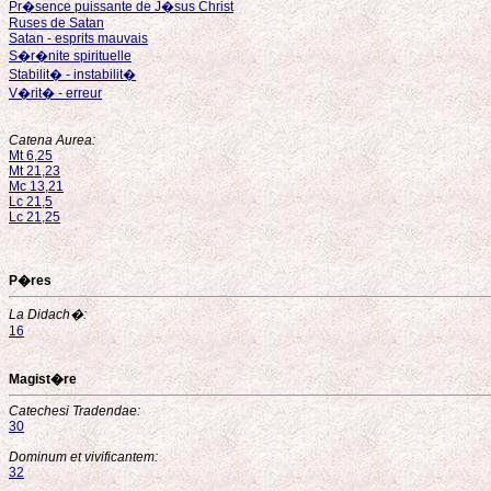
Pr�sence puissante de J�sus Christ
Ruses de Satan
Satan - esprits mauvais
S�r�nite spirituelle
Stabilit� - instabilit�
V�rit� - erreur
Catena Aurea:
Mt 6,25
Mt 21,23
Mc 13,21
Lc 21,5
Lc 21,25
P�res
La Didach�:
16
Magist�re
Catechesi Tradendae:
30
Dominum et vivificantem:
32