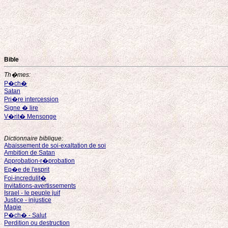
Bible
Th�mes:
P�ch�
Satan
Pri�re intercession
Signe � lire
V�rit� Mensonge
Dictionnaire biblique:
Abaissement de soi-exaltation de soi
Ambition de Satan
Approbation-r�probation
Ep�e de l'esprit
Foi-incredulit�
Invitations-avertissements
Israel - le peuple juif
Justice - injustice
Magie
P�ch� - Salut
Perdition ou destruction